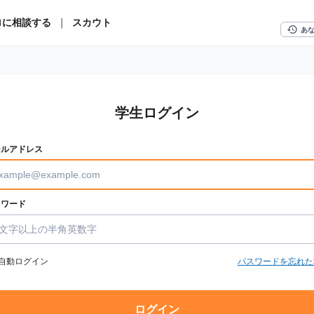
ロに相談する
｜
スカウト
history
あ
学生ログイン
ールアドレス
スワード
自動ログイン
パスワードを忘れた
ログイン