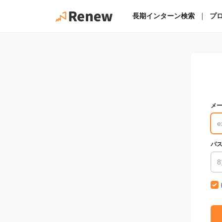
長期インターン検索
｜
プ
メ
パ