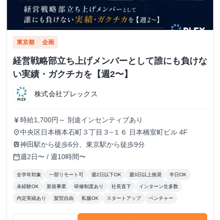
東京都
企画
経営戦略部立ち上げメンバーとして誰にも負けな
い実績・ガクチカを【週2〜】
株式会社プレックス
時給1,700円～ 別途インセンティブあり
currency_yen
中央区日本橋本石町３丁目３−１６ 日本橋室町ビル 4F
place
神田駅から徒歩6分、東京駅から徒歩9分
train
週2日〜 / 週10時間〜
calendar_today
全学年対象
一部リモート可
週2日以下OK
週3日以上推奨
半日OK
未経験OK
新規事業
研修制度あり
社長直下
インターン生多数
内定実績あり
髪型自由
私服OK
スタートアップ
ベンチャー