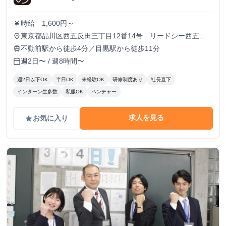
時給 1,600円～
currency_yen
東京都品川区西五反田三丁目12番14号 リードシー西五反
place
田ビル7-8階（受付8階）
不動前駅から徒歩4分／目黒駅から徒歩11分
train
週2日〜 / 週8時間〜
calendar_today
週2日以下OK
半日OK
未経験OK
研修制度あり
社長直下
インターン生多数
私服OK
ベンチャー
求人を見る
お気に入り
grade