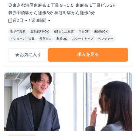
修終了後：1,600円～ ＼アポ獲得によるインセンティブあり
東京都港区東麻布１丁目９−１５ 東麻布 1丁目ビル 2F
place
／ 1件〜10件：10,000円 11件〜20件：20,000円 ※毎月獲
赤羽橋駅から徒歩5分 神谷町駅から徒歩9分
train
得件数の計算はリセットされます 給与モデル ■月48時間稼
週2日〜 / 週8時間〜
calendar_today
働、アポ10件の場合：176,800円 内訳：48時間×時給1,600
円＋10件×インセンティブ10,000円 ■月80時間稼働、アポ20
全学年対象
週2日以下OK
週3日以上推奨
半日OK
未経験OK
件の場合：428,000円 内訳：80時間×時給1,600円＋10件（1
インターン生多数
髪型自由
私服OK
スタートアップ
ベンチャー
件～10件）×インセンティブ10,000円＋10件（11件～20
件）×20,000円
求人を見る
お気に入り
grade