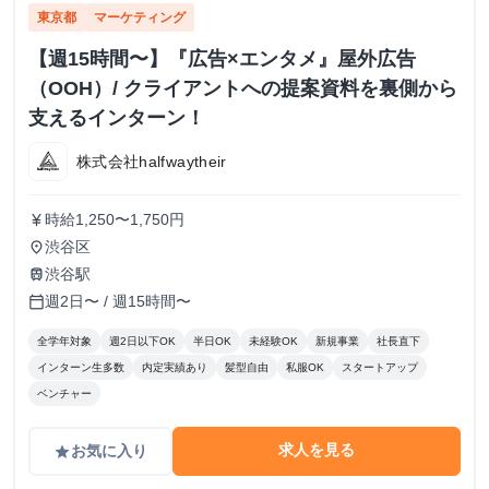
東京都
マーケティング
【週15時間〜】『広告×エンタメ』屋外広告
（OOH）/ クライアントへの提案資料を裏側から
支えるインターン！
株式会社halfwaytheir
時給1,250〜1,750円
currency_yen
渋谷区
place
渋谷駅
train
週2日〜 / 週15時間〜
calendar_today
全学年対象
週2日以下OK
半日OK
未経験OK
新規事業
社長直下
インターン生多数
内定実績あり
髪型自由
私服OK
スタートアップ
ベンチャー
求人を見る
お気に入り
grade