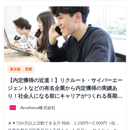
東京都
営業
【内定獲得の近道！】リクルート・サイバーエー
ジェントなどの有名企業から内定獲得の実績あ
り！社会人になる前にキャリアがつくれる長期イ
ンターンシップ！
Acroforce株式会社
▼72h/月以上活動できる方 時給：1,230円〜2,000円（役職
currency_yen
により変動） ▼56h/月以上72h/月未満活動できる方 時給：