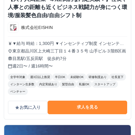
人事との距離も近くビジネス戦闘力が身につく環
境/服装髪色自由/自由シフト制
株式会社EISHIN
▼給与 時給：1,300円 ▼インセンティブ制度 インセンティ
currency_yen
ブ制度あり。 1件の商談実施につき、500円のインセンティ
東京都品川区上大崎三丁目１４番３５号 山手ビル３階B区画
place
ブを支給します。 商談につながるアポイントを取得するこ
目黒駅/五反田駅 徒歩約7分
train
とで、インセンティブが発生する仕組みです。 ▼こんな方
週2日〜 / 週16時間〜
calendar_today
にピッタリ！ ・学生のうちからガッツリ稼ぎたい！ ・成果
に見合った給料が欲しい！ ・成長意欲があり、挑戦する環
全学年対象
週3日以上推奨
半日OK
未経験OK
研修制度あり
社長直下
境を求めている！ あなたの頑張りをしっかり評価し、スピ
インターン生多数
内定実績あり
髪型自由
私服OK
スタートアップ
ーディーな成長と収入アップを支援します！ 私たちと一緒
ベンチャー
に挑戦しましょう！
求人を見る
お気に入り
grade