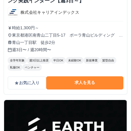
ング実践インターン【週3日～】
株式会社キャリアインデックス
時給1,300円～
currency_yen
東京都港区南青山二丁目5-17 ポーラ青山ビルディング
place
13F
青山一丁目駅 徒歩2分
train
週3日〜 / 週20時間〜
calendar_today
全学年対象
週3日以上推奨
半日OK
未経験OK
新規事業
髪型自由
私服OK
ベンチャー
求人を見る
お気に入り
grade