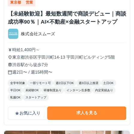
東京都
営業
【未経験歓迎】最短数週間で商談デビュー｜商談
成功率90％｜AI×不動産×金融スタートアップ
株式会社スムーズ
時給1,400円～
currency_yen
東京都渋谷区宇田川町14-13 宇田川町ビルディング5階
place
渋谷駅から徒歩7分
train
週2日〜 / 週15時間〜
calendar_today
全学年対象
一部リモート可
週2日以下OK
週3日以上推奨
土日OK
半日OK
未経験OK
研修制度あり
インターン生多数
内定実績あり
私服OK
スタートアップ
求人を見る
お気に入り
grade