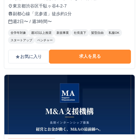
東京都渋谷区千駄ヶ谷4-2-7
place
副都心線「北参道」徒歩約1分
train
週2日〜 / 週3時間〜
calendar_today
全学年対象
週3日以上推奨
新規事業
社長直下
髪型自由
私服OK
スタートアップ
ベンチャー
求人を見る
お気に入り
grade