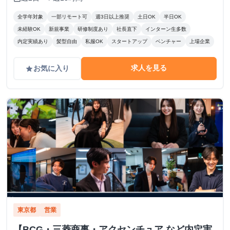
全学年対象
一部リモート可
週3日以上推奨
土日OK
半日OK
未経験OK
新規事業
研修制度あり
社長直下
インターン生多数
内定実績あり
髪型自由
私服OK
スタートアップ
ベンチャー
上場企業
求人を見る
お気に入り
grade
東京都
営業
【BCG・三菱商事・アクセンチュア など内定実