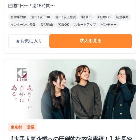
週2日〜 / 週15時間〜
calendar_today
全学年対象
週2日以下OK
週3日以上推奨
半日OK
未経験OK
新規事業
インターン生多数
髪型自由
私服OK
スタートアップ
ベンチャー
求人を見る
お気に入り
grade
東京都
営業
【大手人気企業への圧倒的な内定実績！】社長や