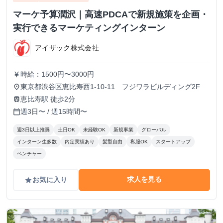
マーケ予算潤沢｜高速PDCAで新規施策を企画・
実行できるマーケティングインターン
アイザック株式会社
時給：1500円〜3000円
currency_yen
東京都渋谷区恵比寿西1-10-11 フジワラビルディング2F
place
恵比寿駅 徒歩2分
train
週3日〜 / 週15時間〜
calendar_today
週3日以上推奨
土日OK
未経験OK
新規事業
グローバル
インターン生多数
内定実績あり
髪型自由
私服OK
スタートアップ
ベンチャー
求人を見る
お気に入り
grade