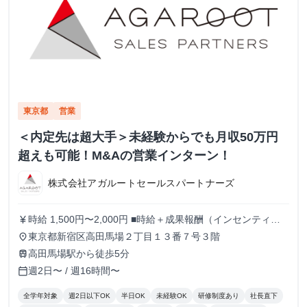
東京都
営業
＜内定先は超大手＞未経験からでも月収50万円
超えも可能！M&Aの営業インターン！
株式会社アガルートセールスパートナーズ
時給 1,500円〜2,000円 ■時給＋成果報酬（インセンティ
currency_yen
ブ）制度 現在最高時給2000円。 また、アポイント獲得1件
東京都新宿区高田馬場２丁目１３番７号３階
place
毎に5,000〜20,000円を支給いたします。 上限はないため結
高田馬場駅から徒歩5分
train
果を出した分だけ還元されます！ ※時給や成果報酬は役職
週2日〜 / 週16時間〜
calendar_today
や在籍期間に応じて変動
全学年対象
週2日以下OK
半日OK
未経験OK
研修制度あり
社長直下