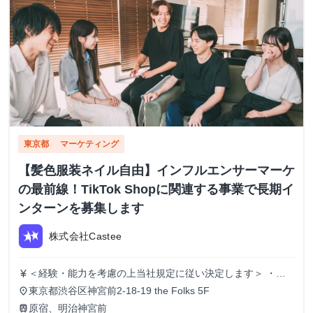
東京都
マーケティング
【髪色服装ネイル自由】インフルエンサーマーケ
の最前線！TikTok Shopに関連する事業で長期イ
ンターンを募集します
株式会社Castee
＜経験・能力を考慮の上当社規定に従い決定します＞ ・時
currency_yen
給1,250円〜 ・昇給：実績に応じて有
東京都渋谷区神宮前2-18-19 the Folks 5F
place
原宿、明治神宮前
train