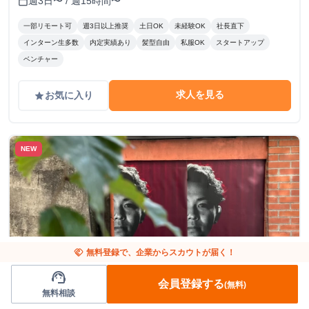
週3日〜 / 週15時間〜
calendar_today
一部リモート可
週3日以上推奨
土日OK
未経験OK
社長直下
インターン生多数
内定実績あり
髪型自由
私服OK
スタートアップ
ベンチャー
求人を見る
お気に入り
grade
NEW
handshake
無料登録で、企業からスカウトが届く！
support_agent
会員登録する
(無料)
東京都
営業
無料相談