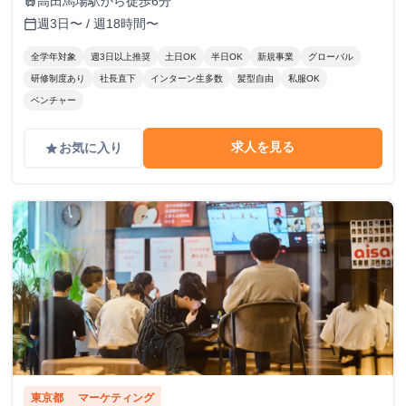
高田馬場駅から徒歩6分
train
週3日〜 / 週18時間〜
calendar_today
全学年対象
週3日以上推奨
土日OK
半日OK
新規事業
グローバル
研修制度あり
社長直下
インターン生多数
髪型自由
私服OK
ベンチャー
求人を見る
お気に入り
grade
東京都
マーケティング