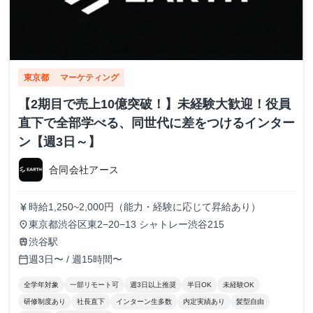
東京都
マーケティング
【2期目で売上10億突破！】未経験大歓迎！役員
直下で全部学べる、同世代に差をつけるインター
ン【週3日～】
合同会社アース
時給1,250~2,000円（能力・経験に応じて昇給あり）
currency_yen
東京都渋谷区東2−20−13 シャトレー渋谷215
place
渋谷駅
train
週3日〜 / 週15時間〜
calendar_today
全学年対象
一部リモート可
週3日以上推奨
半日OK
未経験OK
研修制度あり
社長直下
インターン生多数
内定実績あり
髪型自由