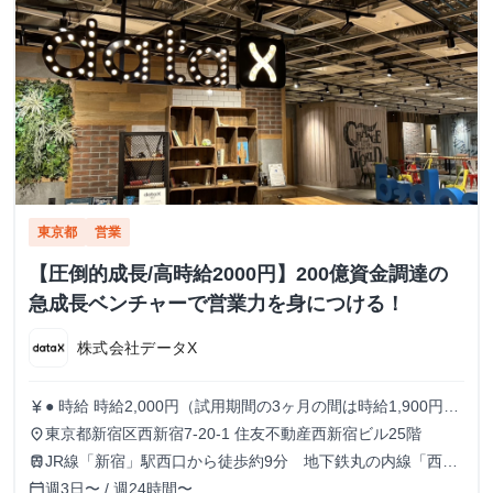
東京都
営業
【圧倒的成長/高時給2000円】200億資金調達の
急成長ベンチャーで営業力を身につける！
株式会社データX
● 時給 時給2,000円（試用期間の3ヶ月の間は時給1,900円）
currency_yen
※出勤日数に応じたボーナスもあり！！ ● 勤務時間 9:30
東京都新宿区西新宿7-20-1 住友不動産西新宿ビル25階
place
～18:30 ※月曜のみ10:30～19:30 ※実働8時間 ※原則残業な
JR線「新宿」駅西口から徒歩約9分 地下鉄丸の内線「西新
train
し 週5日でがっつり稼ぎたい人 / 週3~4日でもしっかり働き
宿」駅1番出口から徒歩約5分
週3日〜 / 週24時間〜
calendar_today