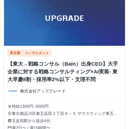
東京都
コンサルタント
【東大→戦略コンサル（Bain）出身CEO】大手
企業に対する戦略コンサルティング×AI実装- 東
大早慶8割・採用率2%以下・文理不問
株式会社アップグレード
時給1300円~3000円
currency_yen
東京都品川区東五反田２丁目９－５ サウスウィング東五反
place
田５階
五反田駅から徒歩4分
train
週2日〜 / 週15時間〜
calendar_today