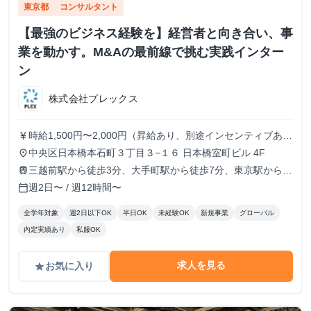
東京都
コンサルタント
【最強のビジネス経験を】経営者と向き合い、事
業を動かす。M&Aの最前線で挑む実践インター
ン
株式会社プレックス
時給1,500円〜2,000円（昇給あり、別途インセンティブあ
currency_yen
り）
中央区日本橋本石町３丁目３−１６ 日本橋室町ビル 4F
place
三越前駅から徒歩3分、大手町駅から徒歩7分、東京駅から徒
train
歩9分
週2日〜 / 週12時間〜
calendar_today
全学年対象
週2日以下OK
半日OK
未経験OK
新規事業
グローバル
内定実績あり
私服OK
求人を見る
お気に入り
grade