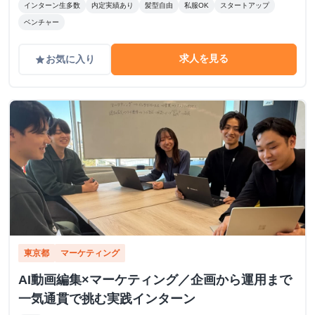
インターン生多数
内定実績あり
髪型自由
私服OK
スタートアップ
ベンチャー
求人を見る
お気に入り
grade
東京都
マーケティング
AI動画編集×マーケティング／企画から運用まで
一気通貫で挑む実践インターン