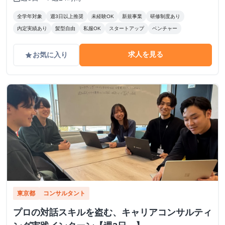
たい人 どちらも大歓迎！！！
全学年対象
週3日以上推奨
未経験OK
新規事業
研修制度あり
内定実績あり
髪型自由
私服OK
スタートアップ
ベンチャー
求人を見る
お気に入り
grade
東京都
コンサルタント
プロの対話スキルを盗む、キャリアコンサルティ