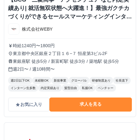
績あり| 就活無双状態へ大躍進！】最強ガクチカ
づくりができるセールスマーケティングインター
ン！
株式会社WEBY
時給1240円〜1800円
currency_yen
東京都中央区銀座２丁目１６−７ 恒産第3ビル2F
place
東銀座駅 徒歩5分 / 新富町駅 徒歩3分 / 築地駅 徒歩5分
train
週2日〜 / 週10時間〜
calendar_today
週2日以下OK
未経験OK
新規事業
グローバル
研修制度あり
社長直下
インターン生多数
内定実績あり
髪型自由
私服OK
ベンチャー
求人を見る
お気に入り
grade