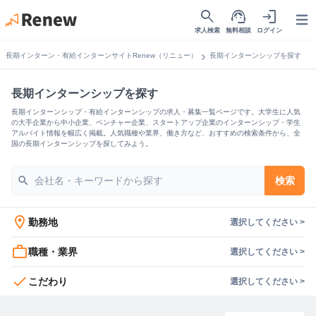
search
support_agent
login
Open
求人検索
無料相談
ログイン
chevron_right
長期インターン・有給インターンサイトRenew（リニュー）
長期インターンシップを探す
長期インターンシップを探す
長期インターンシップ・有給インターンシップの求人・募集一覧ページです。大学生に人気
の大手企業から中小企業、ベンチャー企業、スタートアップ企業のインターンシップ・学生
アルバイト情報を幅広く掲載。人気職種や業界、働き方など、おすすめの検索条件から、全
国の長期インターンシップを探してみよう。
search
検索
location_on
勤務地
選択してください >
work_outline
職種・業界
選択してください >
check
こだわり
選択してください >