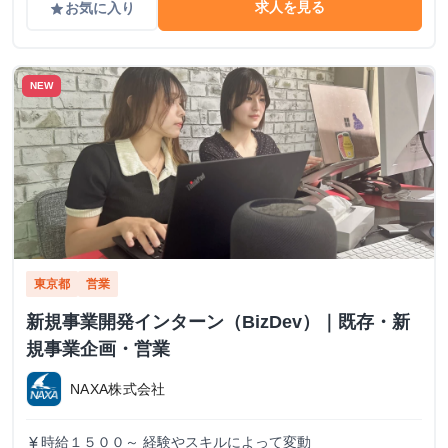
求人を見る
お気に入り
grade
NEW
東京都
営業
新規事業開発インターン（BizDev）｜既存・新
規事業企画・営業
NAXA株式会社
時給１５００～ 経験やスキルによって変動
currency_yen