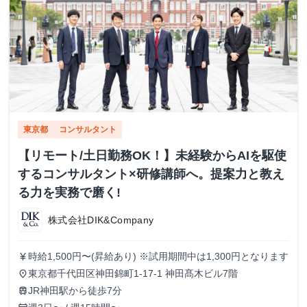
東京都
コンサルタント
【リモート/土日勤務OK！】未経験からAIを駆使
するコンサルタント×研修講師へ。提案力と教え
る力を実務で磨く!
株式会社DIK&Company
時給1,500円〜(昇給あり) ※試用期間中は1,300円となります
currency_yen
東京都千代田区神田錦町1-17-1 神田髙木ビル7階
place
JR神田駅から徒歩7分
train