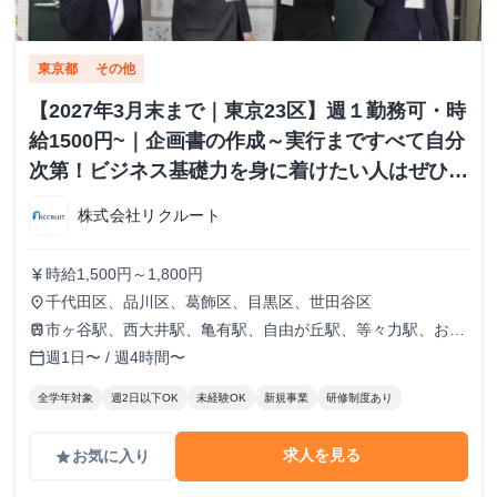
東京都
その他
【2027年3月末まで｜東京23区】週１勤務可・時
給1500円~｜企画書の作成～実行まですべて自分
次第！ビジネス基礎力を身に着けたい人はぜひご
応募ください！
株式会社リクルート
時給1,500円～1,800円
currency_yen
千代田区、品川区、葛飾区、目黒区、世田谷区
place
市ヶ谷駅、西大井駅、亀有駅、自由が丘駅、等々力駅、お花
train
茶屋駅
週1日〜 / 週4時間〜
calendar_today
全学年対象
週2日以下OK
未経験OK
新規事業
研修制度あり
求人を見る
お気に入り
grade