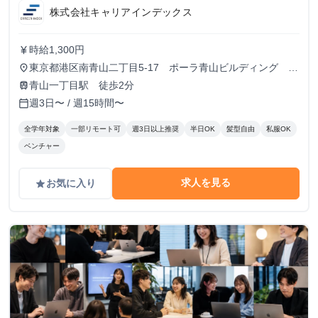
株式会社キャリアインデックス
時給1,300円
currency_yen
東京都港区南青山二丁目5-17 ポーラ青山ビルディング
place
13F
青山一丁目駅 徒歩2分
train
週3日〜 / 週15時間〜
calendar_today
全学年対象
一部リモート可
週3日以上推奨
半日OK
髪型自由
私服OK
ベンチャー
求人を見る
お気に入り
grade