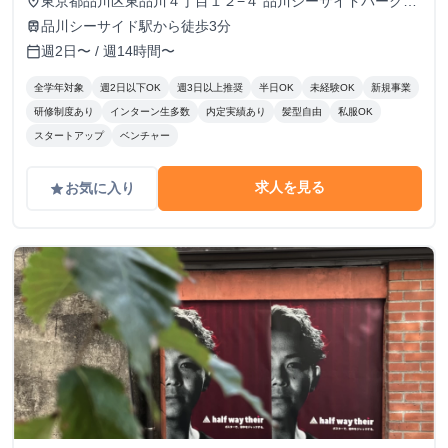
東京都品川区東品川４丁目１２−４ 品川シーサイドパークタ
place
1,230円〜1,780円（役職により変動） ▼56h/月未満活動で
ワー 11F
品川シーサイド駅から徒歩3分
train
きる方 時給：1,230円 ※半年に1回ずつ、実績によりインセ
週2日〜 / 週14時間〜
calendar_today
ンティブの支給があります。
全学年対象
週2日以下OK
週3日以上推奨
半日OK
未経験OK
新規事業
研修制度あり
インターン生多数
内定実績あり
髪型自由
私服OK
スタートアップ
ベンチャー
求人を見る
お気に入り
grade