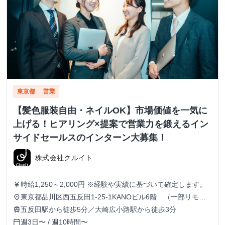
東京都
営業
【髪色服装自由・ネイルOK】市場価値を一気に
上げる！ヒアリング×提案で営業力を鍛えるイン
サイドセールスのインターン大募集！
株式会社クルイト
時給1,250～2,000円 ※経験や実績に基づいて確定します。
currency_yen
東京都品川区西五反田1-25-1KANOビル6階 （一部リモー
place
ト可、フルリモートは要相談）
五反田駅から徒歩5分／大崎広小路駅から徒歩3分
train
週3日〜 / 週10時間〜
calendar_today