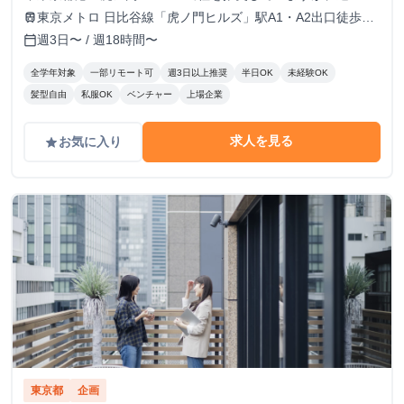
の出社も可。（それ以外も応相談）
東京メトロ 日比谷線「虎ノ門ヒルズ」駅A1・A2出口徒歩3
train
分
週3日〜 / 週18時間〜
calendar_today
全学年対象
一部リモート可
週3日以上推奨
半日OK
未経験OK
髪型自由
私服OK
ベンチャー
上場企業
求人を見る
お気に入り
grade
東京都
企画