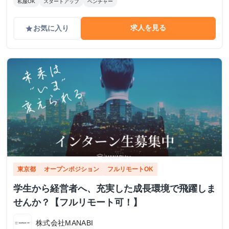
私服OK
スタートアップ
ベンチャー
求人を見る
お気に入り
grade
東京都
オープンポジション
フルリモートOK
学生から経営者へ、充実した成長環境で飛躍しま
せんか？【フルリモート可！】
株式会社MANABI