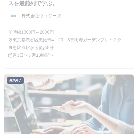
スを最前列で学ぶ。
株式会社ウィジーズ
時給1300円～2000円
currency_yen
東京都渋谷区恵比寿4－20－3恵比寿ガーデンプレイスタワ
place
ー15F、21F
恵比寿駅から徒歩5分
train
週3日〜 / 週18時間〜
calendar_today
募集終了