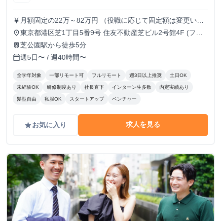
月額固定の22万～82万円 （役職に応じて固定額は変更いた
currency_yen
します）
東京都港区芝1丁目5番9号 住友不動産芝ビル2号館4F (フル
place
リモート/出勤は自由です)
芝公園駅から徒歩5分
train
週5日〜 / 週40時間〜
calendar_today
全学年対象
一部リモート可
フルリモート
週3日以上推奨
土日OK
未経験OK
研修制度あり
社長直下
インターン生多数
内定実績あり
髪型自由
私服OK
スタートアップ
ベンチャー
求人を見る
お気に入り
grade