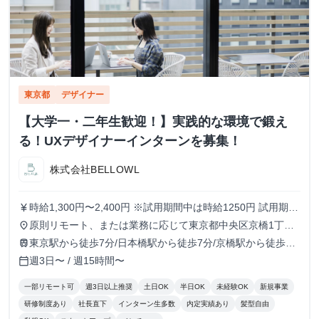
東京都
デザイナー
【大学一・二年生歓迎！】実践的な環境で鍛え
る！UXデザイナーインターンを募集！
株式会社BELLOWL
時給1,300円〜2,400円 ※試用期間中は時給1250円 試用期
currency_yen
間：3ヶ月〜6ヶ月（3ヶ月ごとに双方意思確認の上、契約を
原則リモート、または業務に応じて東京都中央区京橋1丁目
place
更新）
6−13 VORT京橋II 9Fのオフィスにて勤務
東京駅から徒歩7分/日本橋駅から徒歩7分/京橋駅から徒歩5
train
分/宝町駅から徒歩8分
週3日〜 / 週15時間〜
calendar_today
一部リモート可
週3日以上推奨
土日OK
半日OK
未経験OK
新規事業
研修制度あり
社長直下
インターン生多数
内定実績あり
髪型自由