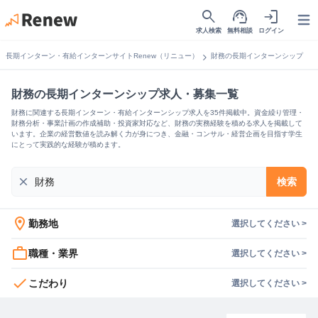
search
support_agent
login
Open
求人検索
無料相談
ログイン
chevron_right
長期インターン・有給インターンサイトRenew（リニュー）
財務の長期インターンシップ
財務の長期インターンシップ求人・募集一覧
財務に関連する長期インターン・有給インターンシップ求人を35件掲載中。資金繰り管理・
財務分析・事業計画の作成補助・投資家対応など、財務の実務経験を積める求人を掲載して
います。企業の経営数値を読み解く力が身につき、金融・コンサル・経営企画を目指す学生
にとって実践的な経験が積めます。
close
検索
location_on
勤務地
選択してください >
work_outline
職種・業界
選択してください >
check
こだわり
選択してください >