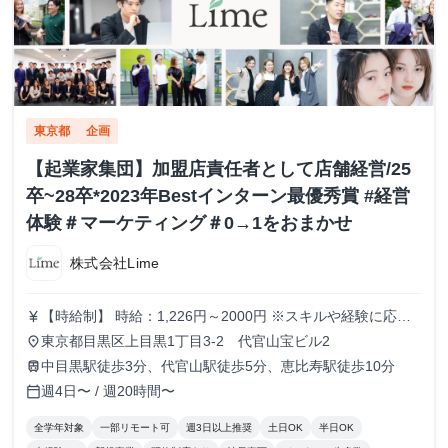
東京都
企画
【起業家集団】加盟店責任者として店舗経営/25
卒~28卒*2023年Bestインターン最優秀賞 #経営
体験＃マーケティング＃0→1をおまかせ
株式会社Lime
【時給制】 時給：1,226円～2000円 ※スキルや経験に応じ
currency_yen
て昇給します。 【月給制】 尚、フルコミットできる方は月
東京都目黒区上目黒1丁目3-2 代官山宝ビル2
place
給制もご用意しております。 月給: 230,000円〜 ※毎月行う
中目黒駅徒歩3分、代官山駅徒歩5分、恵比寿駅徒歩10分
train
評価面談により毎月昇給の可能性あり ※年間の昇給平均額
週4日〜 / 週20時間〜
calendar_today
80,000円 <モデル月収> 260,000円 /入社6ヶ月 330,000
円 /入社1年 400,000円 /入社1年半 500,000円 /入社2年
全学年対象
一部リモート可
週3日以上推奨
土日OK
半日OK