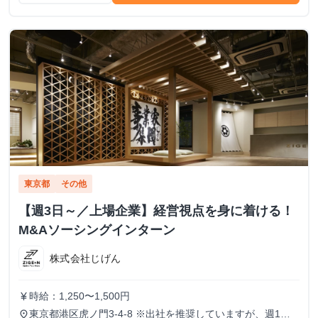
東京都
その他
【週3日～／上場企業】経営視点を身に着ける！
M&Aソーシングインターン
株式会社じげん
時給：1,250〜1,500円
currency_yen
東京都港区虎ノ門3-4-8 ※出社を推奨していますが、週1で
place