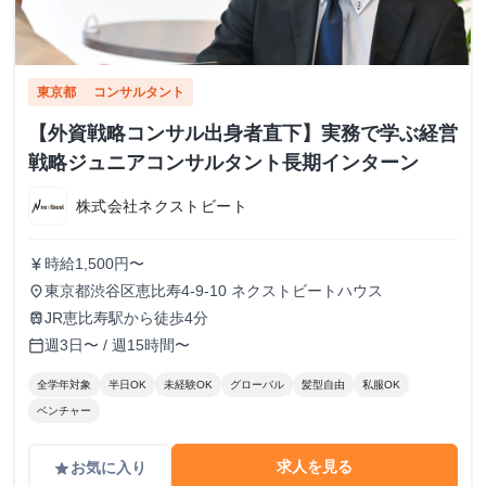
東京都
コンサルタント
【外資戦略コンサル出身者直下】実務で学ぶ経営
戦略ジュニアコンサルタント長期インターン
株式会社ネクストビート
時給1,500円〜
currency_yen
東京都渋谷区恵比寿4-9-10 ネクストビートハウス
place
JR恵比寿駅から徒歩4分
train
週3日〜 / 週15時間〜
calendar_today
全学年対象
半日OK
未経験OK
グローバル
髪型自由
私服OK
ベンチャー
求人を見る
お気に入り
grade