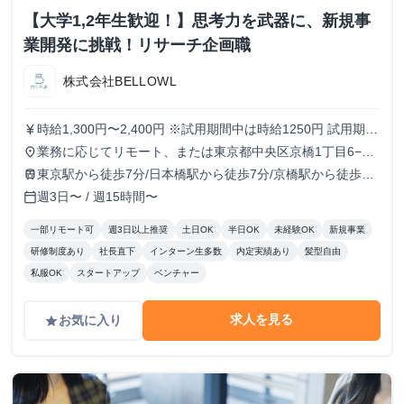
【大学1,2年生歓迎！】思考力を武器に、新規事
業開発に挑戦！リサーチ企画職
株式会社BELLOWL
時給1,300円〜2,400円 ※試用期間中は時給1250円 試用期
currency_yen
間：3ヶ月〜6ヶ月（3ヶ月ごとに双方意思確認の上、契約を
業務に応じてリモート、または東京都中央区京橋1丁目6−13
place
更新）
VORT京橋II 9Fのオフィスにて勤務
東京駅から徒歩7分/日本橋駅から徒歩7分/京橋駅から徒歩5
train
分/宝町駅から徒歩8分
週3日〜 / 週15時間〜
calendar_today
一部リモート可
週3日以上推奨
土日OK
半日OK
未経験OK
新規事業
研修制度あり
社長直下
インターン生多数
内定実績あり
髪型自由
私服OK
スタートアップ
ベンチャー
求人を見る
お気に入り
grade