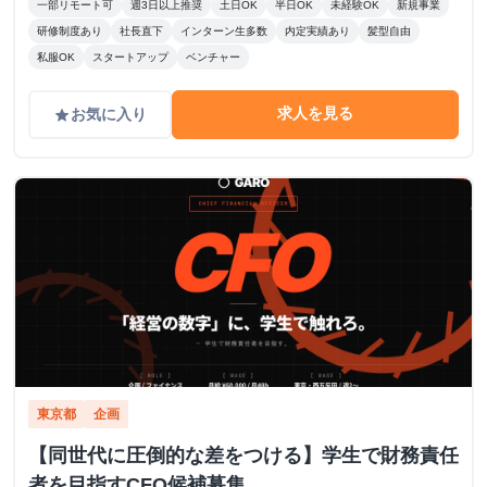
一部リモート可
週3日以上推奨
土日OK
半日OK
未経験OK
新規事業
研修制度あり
社長直下
インターン生多数
内定実績あり
髪型自由
私服OK
スタートアップ
ベンチャー
求人を見る
お気に入り
grade
東京都
企画
【同世代に圧倒的な差をつける】学生で財務責任
者を目指すCFO候補募集