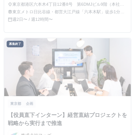
東京都港区六本木4丁目12番8号 第6DMJビル9階（本社）
place
※案件によっては、東京都23区内の投資先企業を訪問・常駐
東京メトロ日比谷線・都営大江戸線「六本木駅」徒歩1分、
train
し、経営改善プロジェクトに参加していただくことがありま
東京メトロ千代田線「乃木坂駅」徒歩7分。 ※プロジェクト
週2日〜 / 週12時間〜
calendar_today
す。
に応じて、東京都23区内の投資先企業で勤務いただく場合が
あります。
募集終了
東京都
企画
【役員直下インターン】経営直結プロジェクトを
戦略から実行まで推進