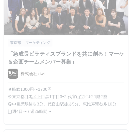
東京都
マーケティング
「急成長ピラティスブランドを共に創る！マーケ
＆企画チームメンバー募集」
株式会社kiwi
時給1300円〜1700円
currency_yen
東京都目黒区上目黒1丁目3ｰ2 代官山宝ﾋﾞﾙ2 1階2階
place
中目黒駅徒歩3分、代官山駅徒歩5分、恵比寿駅徒歩10分
train
週4日〜 / 週25時間〜
calendar_today