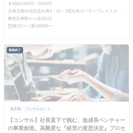
時給1300円～2000円
currency_yen
東京都渋谷区恵比寿4－20－3恵比寿ガーデンプレイスタワ
place
ー15F、21F
恵比寿駅から徒歩5分
train
週3日〜 / 週18時間〜
calendar_today
募集終了
東京都
コンサルタント
【コンサル】社長直下で挑む、急成長ベンチャー
の事業創造。高難度な『経営の意思決定』プロセ