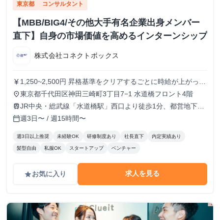
東京都
コンサルタント
【MBB/BIG4/その他大手有名企業出身メンバー
直下】自身の市場価値を高めるインターンシップ
株式会社コネクトボックス
1,250~2,500円 昇格基準をクリアするごとに時給が上がって
currency_yen
いきます。
東京都千代田区神田三崎町3丁目7−1 水道橋フロント4階
place
JR中央・総武線「水道橋駅」西口より徒歩1分、都営地下鉄
train
三田線「水道橋駅」A2出口より徒歩6分
週3日〜 / 週15時間〜
calendar_today
週3日以上推奨
未経験OK
研修制度あり
社長直下
内定実績あり
髪型自由
私服OK
スタートアップ
ベンチャー
求人を見る
お気に入り
grade