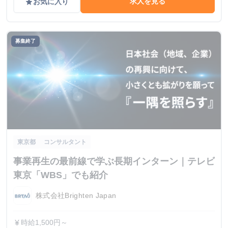
求人を見る
お気に入り
grade
募集終了
東京都
コンサルタント
事業再生の最前線で学ぶ長期インターン｜テレビ
東京「WBS」でも紹介
株式会社Brighten Japan
時給1,500円～
currency_yen