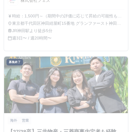
株式会社フェズ
時給：1,500円～（期間中の評価に応じて昇給の可能性もご
currency_yen
ざいます）
東京都千代田区神田紺屋町15番地 グランファースト神田紺
place
屋町3F（一部リモート可能）
JR神田駅より徒歩5分
train
週3日〜 / 週20時間〜
calendar_today
募集終了
海外
営業
【27/28卒】三井物産・三菱商事内定者も経験。