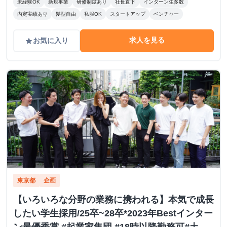
未経験OK
新規事業
研修制度あり
社長直下
インターン生多数
内定実績あり
髪型自由
私服OK
スタートアップ
ベンチャー
求人を見る
お気に入り
grade
東京都
企画
【いろいろな分野の業務に携われる】本気で成長
したい学生採用/25卒~28卒*2023年Bestインター