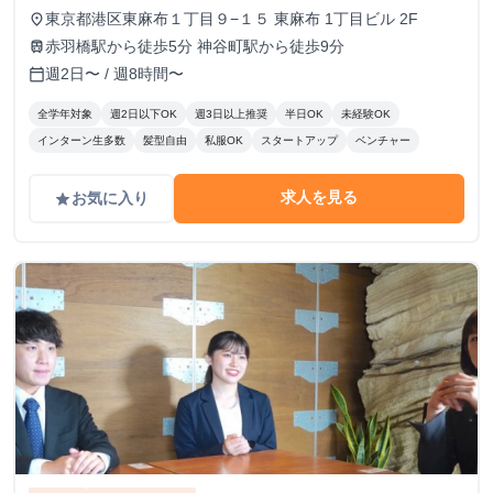
修終了後：1,600円～ ＼アポ獲得によるインセンティブあり
東京都港区東麻布１丁目９−１５ 東麻布 1丁目ビル 2F
place
／ 1件〜10件：10,000円 11件〜20件：20,000円 ※毎月獲
赤羽橋駅から徒歩5分 神谷町駅から徒歩9分
train
得件数の計算はリセットされます 給与モデル ■月48時間稼
週2日〜 / 週8時間〜
calendar_today
働、アポ10件の場合：176,800円 内訳：48時間×時給1,600
円＋10件×インセンティブ10,000円 ■月80時間稼働、アポ20
全学年対象
週2日以下OK
週3日以上推奨
半日OK
未経験OK
件の場合：428,000円 内訳：80時間×時給1,600円＋10件（1
インターン生多数
髪型自由
私服OK
スタートアップ
ベンチャー
件～10件）×インセンティブ10,000円＋10件（11件～20
件）×20,000円
求人を見る
お気に入り
grade