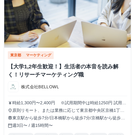
東京都
マーケティング
【大学1,2年生歓迎！】生活者の本音を読み解
く！リサーチマーケティング職
株式会社BELLOWL
時給1,300円〜2,400円 ※試用期間中は時給1250円 試用期
currency_yen
間：3ヶ月〜6ヶ月（3ヶ月ごとに双方意思確認の上、契約を
原則リモート、または業務に応じて東京都中央区京橋1丁目
place
更新）
6−13 VORT京橋II 9Fのオフィスにて勤務
東京駅から徒歩7分/日本橋駅から徒歩7分/京橋駅から徒歩5
train
分/宝町駅から徒歩8分
週3日〜 / 週15時間〜
calendar_today