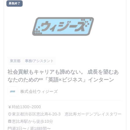
募集終了
東京都
事務/アシスタント
社会貢献もキャリアも諦めない。 成長を望むあ
なたのための**「英語×ビジネス」インターン
株式会社ウィジーズ
時給1300~2000
currency_yen
東京都渋谷区恵比寿4-20-3 恵比寿ガーデンプレイスタワー
place
恵比寿駅から徒歩10分
train
週3日〜 / 週18時間〜
calendar_today