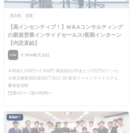
東京都
営業
【高インセンティブ！】M＆Aコンサルティング
の新規営業インサイドセールス/長期インターン
【内定直結】
X Mile株式会社
時給1,226円〜2,000円 商談創出1件あたり3万円のインセン
currency_yen
ティブ付与 （月間4件目以上から対象）
東京都新宿区新宿6丁目27-30 新宿イーストサイドスクエア
place
7階
東新宿駅
train
週4日〜 / 週24時間〜
calendar_today
募集終了