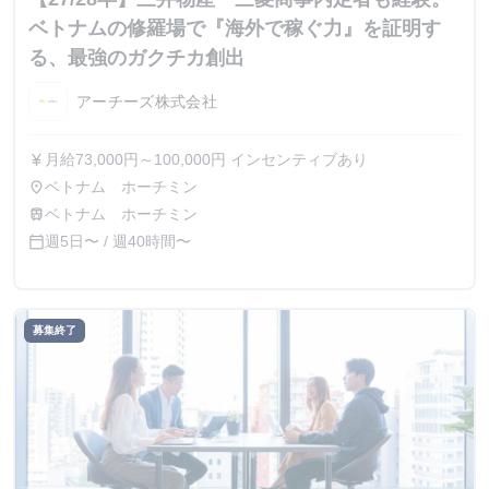
ベトナムの修羅場で『海外で稼ぐ力』を証明す
る、最強のガクチカ創出
アーチーズ株式会社
月給73,000円～100,000円 インセンティブあり
currency_yen
ベトナム ホーチミン
place
ベトナム ホーチミン
train
週5日〜 / 週40時間〜
calendar_today
募集終了