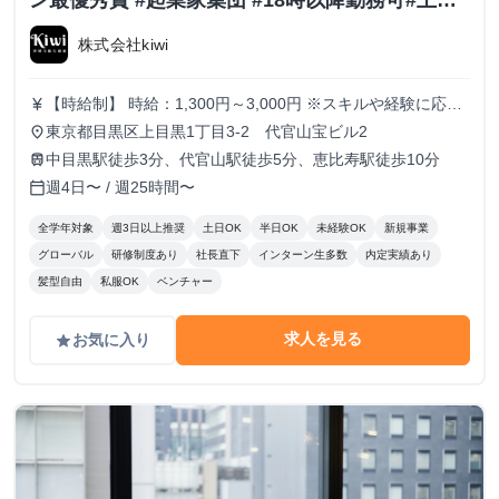
ン最優秀賞 #起業家集団 #18時以降勤務可#土日
勤務可
株式会社kiwi
【時給制】 時給：1,300円～3,000円 ※スキルや経験に応じ
currency_yen
て昇給します。 【月給制】 尚、フルコミットできる方は月
東京都目黒区上目黒1丁目3-2 代官山宝ビル2
place
給制もご用意しております。 月給: 230,000円〜 ※毎月行う
中目黒駅徒歩3分、代官山駅徒歩5分、恵比寿駅徒歩10分
train
評価面談により毎月昇給の可能性あり ※年間の昇給平均額
週4日〜 / 週25時間〜
calendar_today
80,000円
全学年対象
週3日以上推奨
土日OK
半日OK
未経験OK
新規事業
グローバル
研修制度あり
社長直下
インターン生多数
内定実績あり
髪型自由
私服OK
ベンチャー
求人を見る
お気に入り
grade