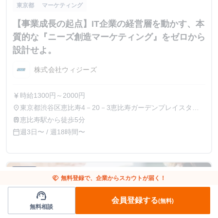
東京都
マーケティング
【事業成長の起点】IT企業の経営層を動かす、本
質的な『ニーズ創造マーケティング』をゼロから
設計せよ。
株式会社ウィジーズ
時給1300円～2000円
currency_yen
東京都渋谷区恵比寿4－20－3恵比寿ガーデンプレイスタワ
place
ー15F、21F
恵比寿駅から徒歩5分
train
週3日〜 / 週18時間〜
calendar_today
募集終了
handshake
無料登録で、企業からスカウトが届く！
support_agent
会員登録する
(無料)
無料相談