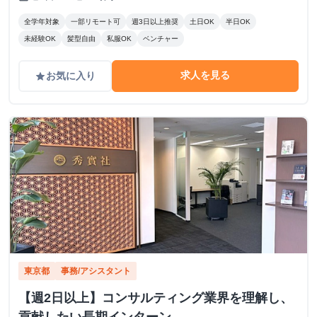
全学年対象
一部リモート可
週3日以上推奨
土日OK
半日OK
未経験OK
髪型自由
私服OK
ベンチャー
求人を見る
お気に入り
grade
東京都
事務/アシスタント
【週2日以上】コンサルティング業界を理解し、