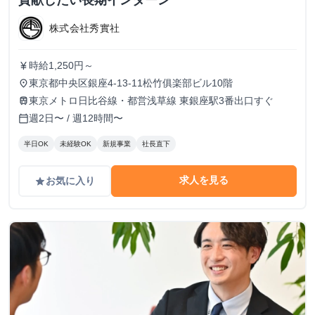
貢献したい長期インターン
株式会社秀實社
時給1,250円～
currency_yen
東京都中央区銀座4-13-11松竹俱楽部ビル10階
place
東京メトロ日比谷線・都営浅草線 東銀座駅3番出口すぐ
train
週2日〜 / 週12時間〜
calendar_today
半日OK
未経験OK
新規事業
社長直下
求人を見る
お気に入り
grade