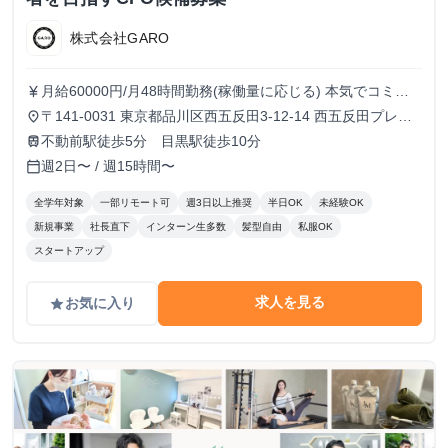
株式会社GARO
月給60000円/月48時間勤務(稼働量に応じる) 本気でコミッ
currency_yen
トすれば、学生でも圧倒的な実績と報酬を得られる環境で
〒141-0031 東京都品川区西五反田3-12-14 西五反田プレイ
place
す。
ス8階
不動前駅徒歩5分 目黒駅徒歩10分
train
週2日〜 / 週15時間〜
calendar_today
全学年対象
一部リモート可
週3日以上推奨
半日OK
未経験OK
新規事業
社長直下
インターン生多数
髪型自由
私服OK
スタートアップ
求人を見る
お気に入り
grade