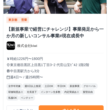
東京都
営業
【新規事業で経営にチャレンジ】事業発足から一
か月の新しいコンサル事業#現在成長中
株式会社kiwi
時給1226円〜1800円
currency_yen
東京都目黒区上目黒1丁目3ｰ2 代官山宝ﾋﾞﾙ2 1階2階
place
中目黒駅方から3分
train
週4日〜 / 週25時間〜
calendar_today
全学年対象
週3日以上推奨
土日OK
半日OK
新規事業
グローバル
研修制度あり
社長直下
インターン生多数
内定実績あり
髪型自由
私服OK
ベンチャー