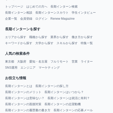
トップページ
はじめての方へ
長期インターン検索
長期インターン相談
長期インターンスカウト
学生インタビュー
企業一覧
会員登録
ログイン
Renew Magazine
長期インターンを探す
エリアから探す
職種から探す
業界から探す
働き方から探す
キーワードから探す
大学から探す
スキルから探す
特集一覧
人気の検索条件
東京都
大阪府
愛知・名古屋
フルリモート
営業
ライター
SNS運用
エンジニア
マーケティング
お役立ち情報
長期インターンとは
長期インターンの探し方
長期インターンのメリット
長期インターンはいつから？
長期インターンは意味ない？
長期インターンは就活に有利？
長期インターンの面接対策
長期インターンの志望動機
長期インターンの履歴書の書き方
長期インターンの応募メール