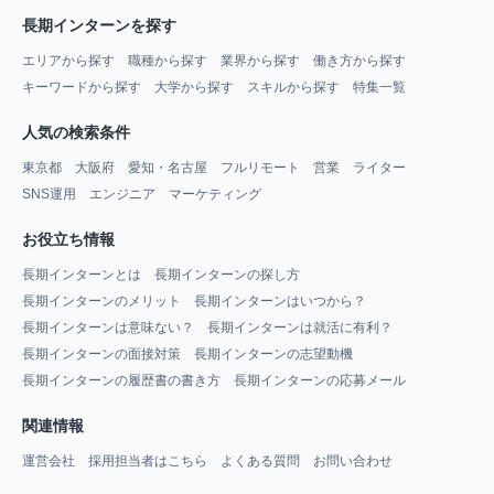
長期インターンを探す
エリアから探す
職種から探す
業界から探す
働き方から探す
キーワードから探す
大学から探す
スキルから探す
特集一覧
人気の検索条件
東京都
大阪府
愛知・名古屋
フルリモート
営業
ライター
SNS運用
エンジニア
マーケティング
お役立ち情報
長期インターンとは
長期インターンの探し方
長期インターンのメリット
長期インターンはいつから？
長期インターンは意味ない？
長期インターンは就活に有利？
長期インターンの面接対策
長期インターンの志望動機
長期インターンの履歴書の書き方
長期インターンの応募メール
関連情報
運営会社
採用担当者はこちら
よくある質問
お問い合わせ