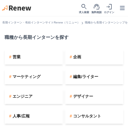
search
support_agent
login
Open
求人検索
無料相談
ログイン
chevron_right
長期インターン・有給インターンサイトRenew（リニュー）
職種から長期インターンシップを
職種から長期インターンを探す
営業
企画
マーケティング
編集/ライター
エンジニア
デザイナー
人事/広報
コンサルタント