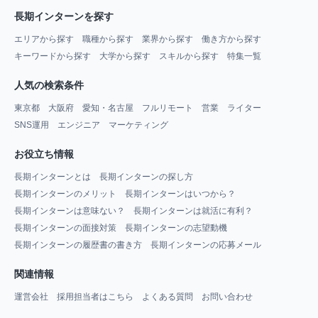
長期インターンを探す
エリアから探す
職種から探す
業界から探す
働き方から探す
キーワードから探す
大学から探す
スキルから探す
特集一覧
人気の検索条件
東京都
大阪府
愛知・名古屋
フルリモート
営業
ライター
SNS運用
エンジニア
マーケティング
お役立ち情報
長期インターンとは
長期インターンの探し方
長期インターンのメリット
長期インターンはいつから？
長期インターンは意味ない？
長期インターンは就活に有利？
長期インターンの面接対策
長期インターンの志望動機
長期インターンの履歴書の書き方
長期インターンの応募メール
関連情報
運営会社
採用担当者はこちら
よくある質問
お問い合わせ