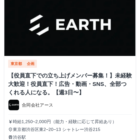
東京都
企画
【役員直下での立ち上げメンバー募集！】未経験
大歓迎！役員直下！広告・動画・SNS、全部つ
くれる人になる。【週3日〜】
合同会社アース
時給1,250~2,000円（能力・経験に応じて昇給あり）
currency_yen
東京都渋谷区東2−20−13 シャトレー渋谷215
place
渋谷駅
train