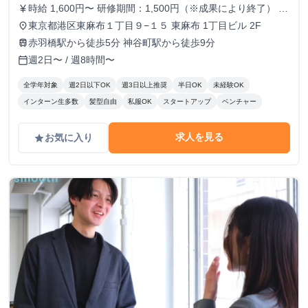
時給 1,600円〜 研修期間：1,500円（※成果により終了） 研
currency_yen
修終了後：1,600円～ ＼アポ獲得によるインセンティブあり
東京都港区東麻布１丁目９−１５ 東麻布 1丁目ビル 2F
place
／ 1件〜10件：10,000円 11件〜20件：20,000円 ※毎月獲
赤羽橋駅から徒歩5分 神谷町駅から徒歩9分
train
得件数の計算はリセットされます 給与モデル ■月48時間稼
週2日〜 / 週8時間〜
calendar_today
働、アポ10件の場合：176,800円 内訳：48時間×時給1,600
円＋10件×インセンティブ10,000円 ■月80時間稼働、アポ20
全学年対象
週2日以下OK
週3日以上推奨
半日OK
未経験OK
件の場合：428,000円 内訳：80時間×時給1,600円＋10件（1
インターン生多数
髪型自由
私服OK
スタートアップ
ベンチャー
件～10件）×インセンティブ10,000円＋10件（11件～20
件）×20,000円
求人を見る
お気に入り
grade