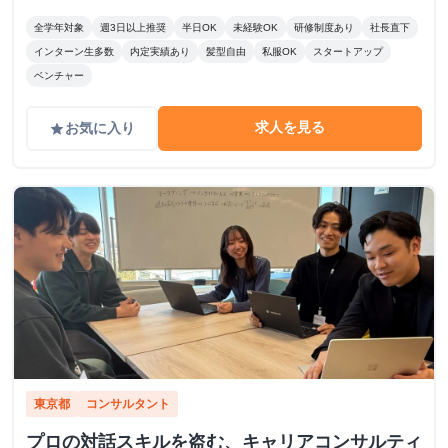
にピッタリ！ ・学生のうちからガッツリ稼ぎたい！ ・成果
に見合った給料が欲しい！ ・成長意欲があり、挑戦する環
全学年対象
週3日以上推奨
半日OK
未経験OK
研修制度あり
社長直下
境を求めている！ あなたの頑張りをしっかり評価し、スピ
インターン生多数
内定実績あり
髪型自由
私服OK
スタートアップ
ーディーな成長と収入アップを支援します！ 私たちと一緒
ベンチャー
に挑戦しましょう！
求人を見る
お気に入り
grade
東京都
コンサルタント
プロの対話スキルを盗む、キャリアコンサルティ