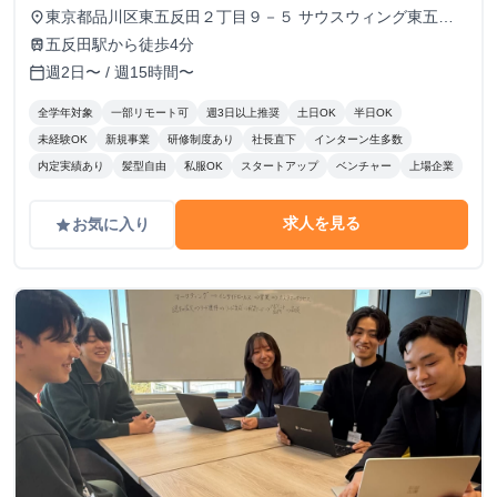
東京都品川区東五反田２丁目９－５ サウスウィング東五反
place
田５階
五反田駅から徒歩4分
train
週2日〜 / 週15時間〜
calendar_today
全学年対象
一部リモート可
週3日以上推奨
土日OK
半日OK
未経験OK
新規事業
研修制度あり
社長直下
インターン生多数
内定実績あり
髪型自由
私服OK
スタートアップ
ベンチャー
上場企業
求人を見る
お気に入り
grade