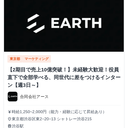
東京都
マーケティング
【2期目で売上10億突破！】未経験大歓迎！役員
直下で全部学べる、同世代に差をつけるインター
ン【週3日～】
合同会社アース
時給1,250~2,000円（能力・経験に応じて昇給あり）
currency_yen
東京都渋谷区東2−20−13 シャトレー渋谷215
place
渋谷駅
train