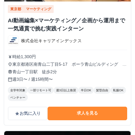
東京都
マーケティング
AI動画編集×マーケティング／企画から運用まで
一気通貫で挑む実践インターン
株式会社キャリアインデックス
時給1,300円
currency_yen
東京都港区南青山二丁目5-17 ポーラ青山ビルディング
place
13F
青山一丁目駅 徒歩2分
train
週3日〜 / 週15時間〜
calendar_today
全学年対象
一部リモート可
週3日以上推奨
半日OK
髪型自由
私服OK
ベンチャー
求人を見る
お気に入り
grade