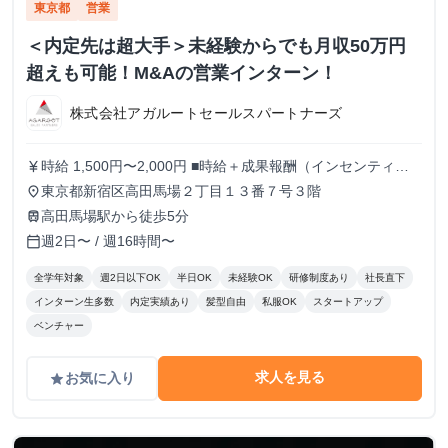
東京都
営業
＜内定先は超大手＞未経験からでも月収50万円
超えも可能！M&Aの営業インターン！
株式会社アガルートセールスパートナーズ
時給 1,500円〜2,000円 ■時給＋成果報酬（インセンティ
currency_yen
ブ）制度 現在最高時給2000円。 また、アポイント獲得1件
東京都新宿区高田馬場２丁目１３番７号３階
place
毎に5,000〜20,000円を支給いたします。 上限はないため結
高田馬場駅から徒歩5分
train
果を出した分だけ還元されます！ ※時給や成果報酬は役職
週2日〜 / 週16時間〜
calendar_today
や在籍期間に応じて変動
全学年対象
週2日以下OK
半日OK
未経験OK
研修制度あり
社長直下
インターン生多数
内定実績あり
髪型自由
私服OK
スタートアップ
ベンチャー
求人を見る
お気に入り
grade