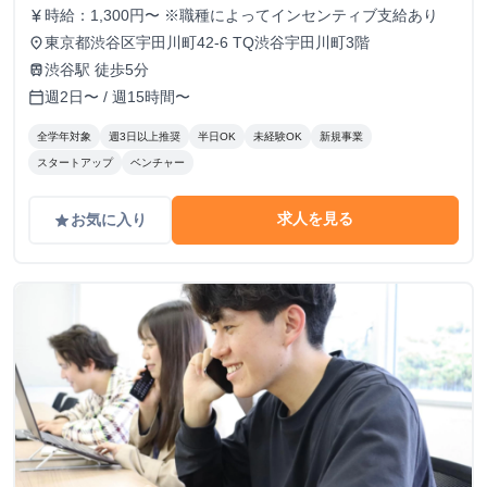
時給：1,300円〜 ※職種によってインセンティブ支給あり
currency_yen
東京都渋谷区宇田川町42-6 TQ渋谷宇田川町3階
place
渋谷駅 徒歩5分
train
週2日〜 / 週15時間〜
calendar_today
全学年対象
週3日以上推奨
半日OK
未経験OK
新規事業
スタートアップ
ベンチャー
求人を見る
お気に入り
grade