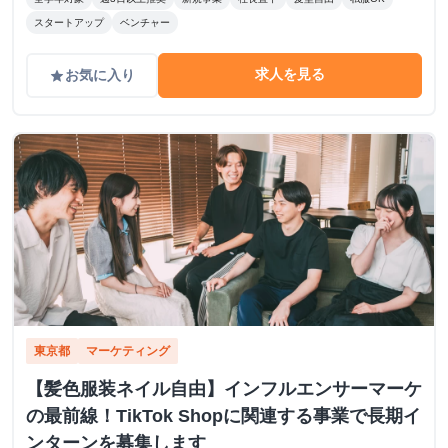
スタートアップ
ベンチャー
求人を見る
お気に入り
grade
東京都
マーケティング
【髪色服装ネイル自由】インフルエンサーマーケ
の最前線！TikTok Shopに関連する事業で長期イ
ンターンを募集します