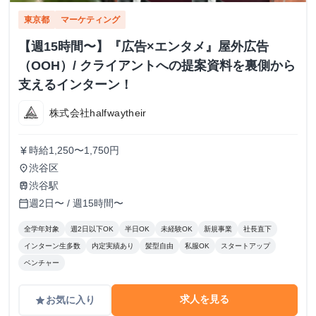
東京都
マーケティング
【週15時間〜】『広告×エンタメ』屋外広告
（OOH）/ クライアントへの提案資料を裏側から
支えるインターン！
株式会社halfwaytheir
時給1,250〜1,750円
currency_yen
渋谷区
place
渋谷駅
train
週2日〜 / 週15時間〜
calendar_today
全学年対象
週2日以下OK
半日OK
未経験OK
新規事業
社長直下
インターン生多数
内定実績あり
髪型自由
私服OK
スタートアップ
ベンチャー
求人を見る
お気に入り
grade