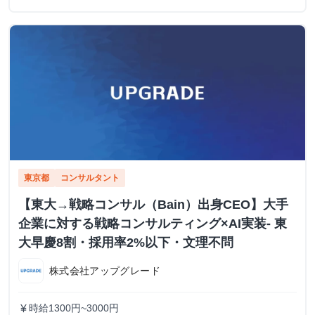
東京都
コンサルタント
【東大→戦略コンサル（Bain）出身CEO】大手
企業に対する戦略コンサルティング×AI実装- 東
大早慶8割・採用率2%以下・文理不問
株式会社アップグレード
時給1300円~3000円
currency_yen