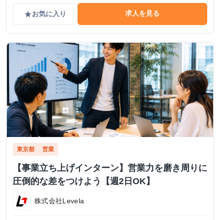
求人を見る
お気に入り
grade
東京都
営業
【事業立ち上げインターン】営業力を磨き周りに
圧倒的な差をつけよう【週2日OK】
株式会社Levela