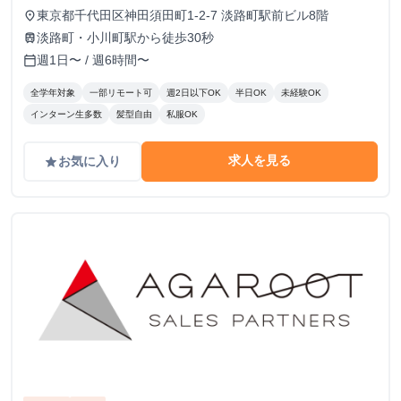
東京都千代田区神田須田町1-2-7 淡路町駅前ビル8階
place
淡路町・小川町駅から徒歩30秒
train
週1日〜 / 週6時間〜
calendar_today
全学年対象
一部リモート可
週2日以下OK
半日OK
未経験OK
インターン生多数
髪型自由
私服OK
求人を見る
お気に入り
grade