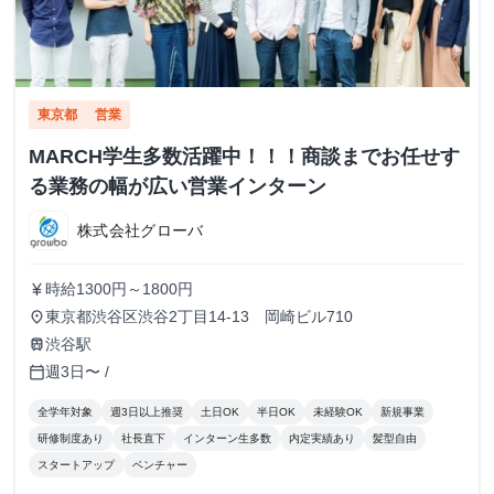
東京都
営業
MARCH学生多数活躍中！！！商談までお任せす
る業務の幅が広い営業インターン
株式会社グローバ
時給1300円～1800円
currency_yen
東京都渋谷区渋谷2丁目14-13 岡崎ビル710
place
渋谷駅
train
週3日〜 /
calendar_today
全学年対象
週3日以上推奨
土日OK
半日OK
未経験OK
新規事業
研修制度あり
社長直下
インターン生多数
内定実績あり
髪型自由
スタートアップ
ベンチャー