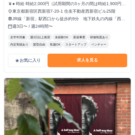
● 時給 時給2,000円（試用期間の3ヶ月の間は時給1,900円）
currency_yen
※出勤日数に応じたボーナスもあり！！ ● 勤務時間 9:30
東京都新宿区西新宿7-20-1 住友不動産西新宿ビル25階
place
～18:30 ※月曜のみ10:30～19:30 ※実働8時間 ※原則残業な
JR線「新宿」駅西口から徒歩約9分 地下鉄丸の内線「西新
train
し 週5日でがっつり稼ぎたい人 / 週3~4日でもしっかり働き
宿」駅1番出口から徒歩約5分
週3日〜 / 週24時間〜
calendar_today
たい人 どちらも大歓迎！！！
全学年対象
週3日以上推奨
未経験OK
新規事業
研修制度あり
内定実績あり
髪型自由
私服OK
スタートアップ
ベンチャー
求人を見る
お気に入り
grade