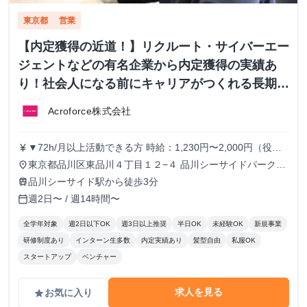
東京都
営業
【内定獲得の近道！】リクルート・サイバーエー
ジェントなどの有名企業から内定獲得の実績あ
り！社会人になる前にキャリアがつくれる長期イ
ンターンシップ！
Acroforce株式会社
▼72h/月以上活動できる方 時給：1,230円〜2,000円（役職
currency_yen
により変動） ▼56h/月以上72h/月未満活動できる方 時給：
東京都品川区東品川４丁目１２−４ 品川シーサイドパークタ
place
1,230円〜1,780円（役職により変動） ▼56h/月未満活動で
ワー 11F
品川シーサイド駅から徒歩3分
train
きる方 時給：1,230円 ※半年に1回ずつ、実績によりインセ
週2日〜 / 週14時間〜
calendar_today
ンティブの支給があります。
全学年対象
週2日以下OK
週3日以上推奨
半日OK
未経験OK
新規事業
研修制度あり
インターン生多数
内定実績あり
髪型自由
私服OK
スタートアップ
ベンチャー
求人を見る
お気に入り
grade