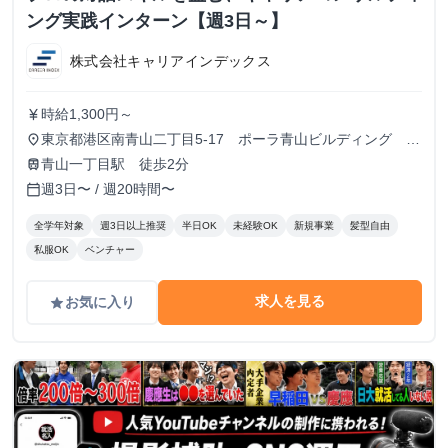
ング実践インターン【週3日～】
株式会社キャリアインデックス
時給1,300円～
currency_yen
東京都港区南青山二丁目5-17 ポーラ青山ビルディング
place
13F
青山一丁目駅 徒歩2分
train
週3日〜 / 週20時間〜
calendar_today
全学年対象
週3日以上推奨
半日OK
未経験OK
新規事業
髪型自由
私服OK
ベンチャー
求人を見る
お気に入り
grade