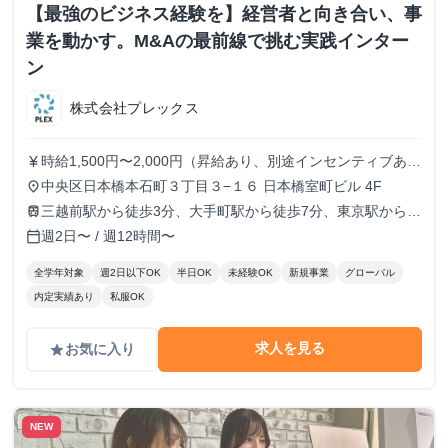
【最強のビジネス経験を】経営者と向き合い、事
業を動かす。M&Aの最前線で挑む実践インター
ン
株式会社プレックス
時給1,500円〜2,000円（昇給あり、別途インセンティブあ
currency_yen
り）
中央区日本橋本石町３丁目３−１６ 日本橋室町ビル 4F
place
三越前駅から徒歩3分、大手町駅から徒歩7分、東京駅から徒
train
歩9分
週2日〜 / 週12時間〜
calendar_today
全学年対象
週2日以下OK
半日OK
未経験OK
新規事業
グローバル
内定実績あり
私服OK
求人を見る
お気に入り
grade
NEW