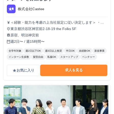
株式会社Castee
＜経験・能力を考慮の上当社規定に従い決定します＞ ・時
currency_yen
給1,250円〜 ・昇給：実績に応じて有
東京都渋谷区神宮前2-18-19 the Folks 5F
place
原宿、明治神宮前
train
週2日〜 / 週15時間〜
calendar_today
全学年対象
週2日以下OK
週3日以上推奨
半日OK
未経験OK
新規事業
インターン生多数
髪型自由
私服OK
スタートアップ
ベンチャー
求人を見る
お気に入り
grade