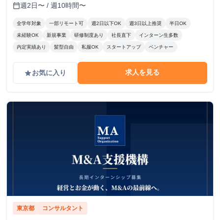
週2日〜 / 週10時間〜
calendar_today
全学年対象
一部リモート可
週2日以下OK
週3日以上推奨
半日OK
未経験OK
新規事業
研修制度あり
社長直下
インターン生多数
内定実績あり
髪型自由
私服OK
スタートアップ
ベンチャー
求人を見る
お気に入り
grade
東京都
コンサルタント