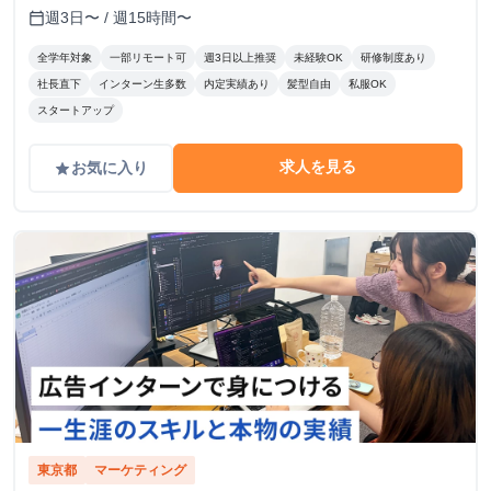
週3日〜 / 週15時間〜
calendar_today
全学年対象
一部リモート可
週3日以上推奨
未経験OK
研修制度あり
社長直下
インターン生多数
内定実績あり
髪型自由
私服OK
スタートアップ
求人を見る
お気に入り
grade
東京都
マーケティング