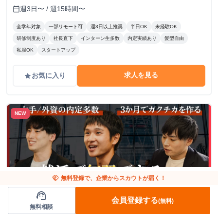
週3日〜 / 週15時間〜
calendar_today
全学年対象
一部リモート可
週3日以上推奨
半日OK
未経験OK
研修制度あり
社長直下
インターン生多数
内定実績あり
髪型自由
私服OK
スタートアップ
求人を見る
お気に入り
grade
NEW
handshake
無料登録で、企業からスカウトが届く！
support_agent
会員登録する
(無料)
無料相談
東京都
人事/広報