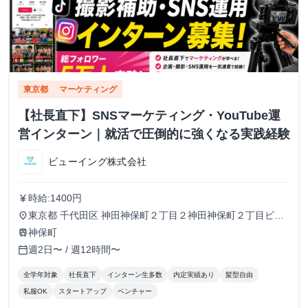
東京都
マーケティング
【社長直下】SNSマーケティング・YouTube運
営インターン｜就活で圧倒的に強くなる実践経験
ビューイング株式会社
時給:1400円
currency_yen
東京都 千代田区 神田神保町２丁目２神田神保町２丁目ビル
place
５０２号室
神保町
train
週2日〜 / 週12時間〜
calendar_today
全学年対象
社長直下
インターン生多数
内定実績あり
髪型自由
私服OK
スタートアップ
ベンチャー