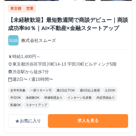
東京都
営業
【未経験歓迎】最短数週間で商談デビュー｜商談
成功率90％｜AI×不動産×金融スタートアップ
株式会社スムーズ
時給1,400円～
currency_yen
東京都渋谷区宇田川町14-13 宇田川町ビルディング5階
place
渋谷駅から徒歩7分
train
週2日〜 / 週15時間〜
calendar_today
全学年対象
一部リモート可
週2日以下OK
週3日以上推奨
土日OK
半日OK
未経験OK
研修制度あり
インターン生多数
内定実績あり
私服OK
スタートアップ
求人を見る
お気に入り
grade