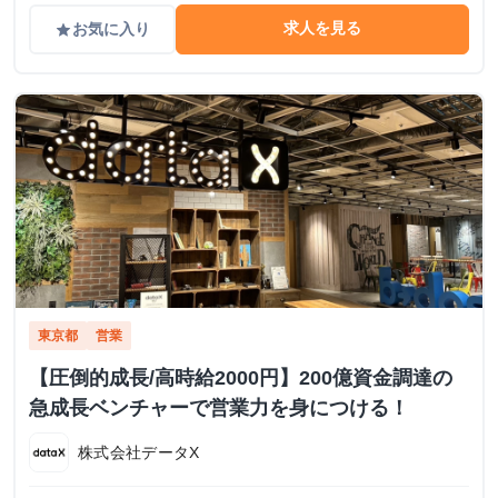
求人を見る
お気に入り
grade
東京都
営業
【圧倒的成長/高時給2000円】200億資金調達の
急成長ベンチャーで営業力を身につける！
株式会社データX