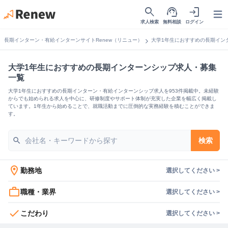
search
support_agent
login
Open
求人検索
無料相談
ログイン
chevron_right
長期インターン・有給インターンサイトRenew（リニュー）
大学1年生におすすめの長期イン
大学1年生におすすめの長期インターンシップ求人・募集
一覧
大学1年生におすすめの長期インターン・有給インターンシップ求人を953件掲載中。未経験
からでも始められる求人を中心に、研修制度やサポート体制が充実した企業を幅広く掲載し
ています。1年生から始めることで、就職活動までに圧倒的な実務経験を積むことができま
す。
search
検索
location_on
勤務地
選択してください >
work_outline
職種・業界
選択してください >
check
こだわり
選択してください >