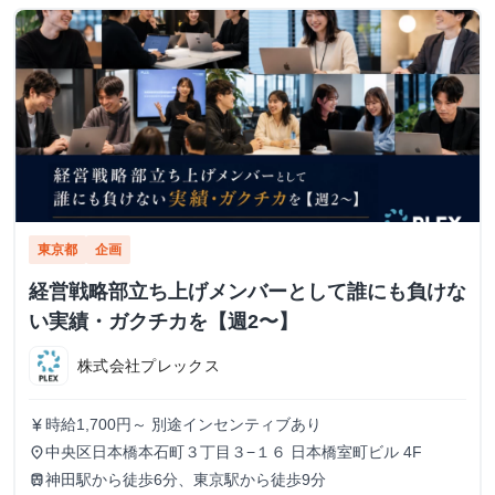
東京都
企画
経営戦略部立ち上げメンバーとして誰にも負けな
い実績・ガクチカを【週2〜】
株式会社プレックス
時給1,700円～ 別途インセンティブあり
currency_yen
中央区日本橋本石町３丁目３−１６ 日本橋室町ビル 4F
place
神田駅から徒歩6分、東京駅から徒歩9分
train