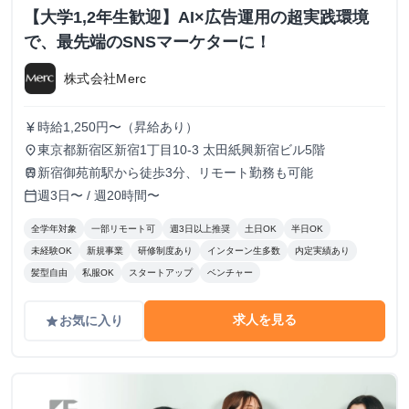
【大学1,2年生歓迎】AI×広告運用の超実践環境
で、最先端のSNSマーケターに！
株式会社Merc
時給1,250円〜（昇給あり）
currency_yen
東京都新宿区新宿1丁目10-3 太田紙興新宿ビル5階
place
新宿御苑前駅から徒歩3分、リモート勤務も可能
train
週3日〜 / 週20時間〜
calendar_today
全学年対象
一部リモート可
週3日以上推奨
土日OK
半日OK
未経験OK
新規事業
研修制度あり
インターン生多数
内定実績あり
髪型自由
私服OK
スタートアップ
ベンチャー
求人を見る
お気に入り
grade