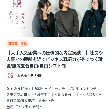
東京都
営業
【大手人気企業への圧倒的な内定実績！】社長や
人事との距離も近くビジネス戦闘力が身につく環
境/服装髪色自由/自由シフト制
株式会社EISHIN
▼給与 時給：1,300円 ▼インセンティブ制度 インセンティ
currency_yen
ブ制度あり。 1件の商談実施につき、500円のインセンティ
東京都品川区上大崎三丁目１４番３５号 山手ビル３階B区画
place
ブを支給します。 商談につながるアポイントを取得するこ
目黒駅/五反田駅 徒歩約7分
train
とで、インセンティブが発生する仕組みです。 ▼こんな方
週2日〜 / 週16時間〜
calendar_today