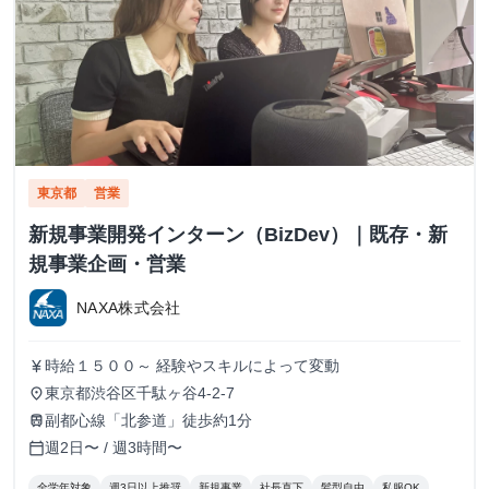
東京都
営業
新規事業開発インターン（BizDev）｜既存・新
規事業企画・営業
NAXA株式会社
時給１５００～ 経験やスキルによって変動
currency_yen
東京都渋谷区千駄ヶ谷4-2-7
place
副都心線「北参道」徒歩約1分
train
週2日〜 / 週3時間〜
calendar_today
全学年対象
週3日以上推奨
新規事業
社長直下
髪型自由
私服OK