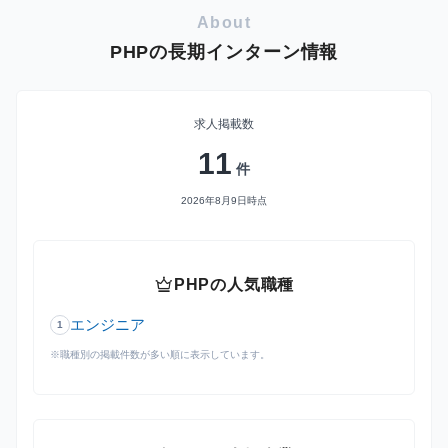
About
PHPの長期インターン情報
求人掲載数
11
件
2026年8月9日時点
crown
PHPの人気職種
エンジニア
1
※職種別の掲載件数が多い順に表示しています。