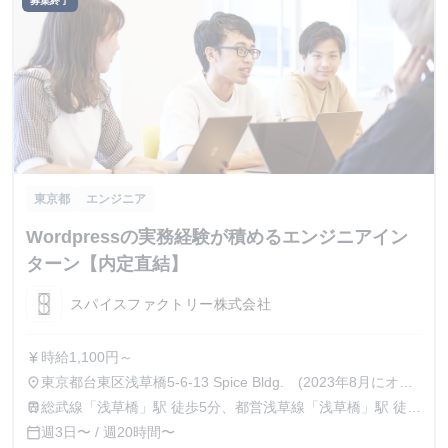
募集終了
東京都
エンジニア
Wordpressの実務経験が積めるエンジニアイン
ターン【内定直結】
スパイスファクトリー株式会社
時給1,100円～
currency_yen
東京都台東区浅草橋5-6-13 Spice Bldg. (2023年8月にオフ
place
ィス移転を予定) ※リモート勤務あり
総武線「浅草橋」駅 徒歩5分、都営浅草線「浅草橋」駅 徒歩
train
8分、日比谷線「秋葉原」駅 徒歩9分
週3日〜 / 週20時間〜
calendar_today