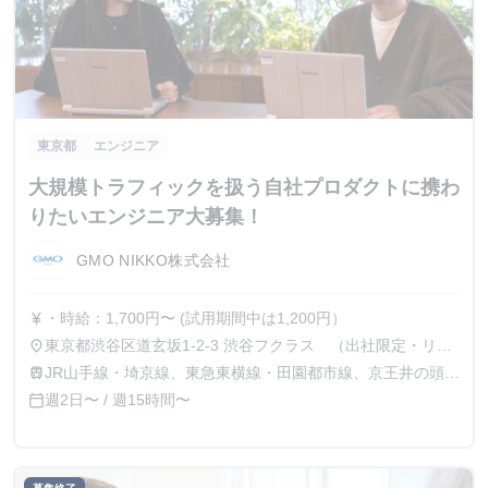
東京都
エンジニア
大規模トラフィックを扱う自社プロダクトに携わ
りたいエンジニア大募集！
GMO NIKKO株式会社
・時給：1,700円〜 (試用期間中は1,200円）
currency_yen
東京都渋谷区道玄坂1-2-3 渋谷フクラス （出社限定・リモ
place
ート不可）
JR山手線・埼京線、東急東横線・田園都市線、京王井の頭
train
線、地下鉄銀座線・半蔵門線の渋谷駅より徒歩1分
週2日〜 / 週15時間〜
calendar_today