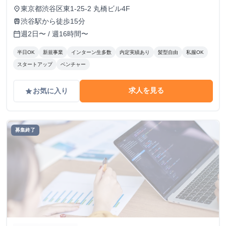
東京都渋谷区東1-25-2 丸橋ビル4F
place
渋谷駅から徒歩15分
train
週2日〜 / 週16時間〜
calendar_today
半日OK
新規事業
インターン生多数
内定実績あり
髪型自由
私服OK
スタートアップ
ベンチャー
求人を見る
お気に入り
grade
募集終了