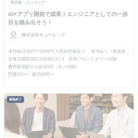
東京都
エンジニア
AI×アプリ開発で成長！エンジニアとしての一歩
目を踏み出そう！
株式会社キュービック
時給1230円〜1600円 ※昇給昇格あり 賞与あり（業績連
currency_yen
動） 社歴に応じて有給休暇の付与あり
東京都新宿区北新宿2‐21‐1 新宿フロントタワー16階
place
西新宿駅から徒歩5分（丸ノ内線）
train
週3日〜 / 週15時間〜
calendar_today
募集終了