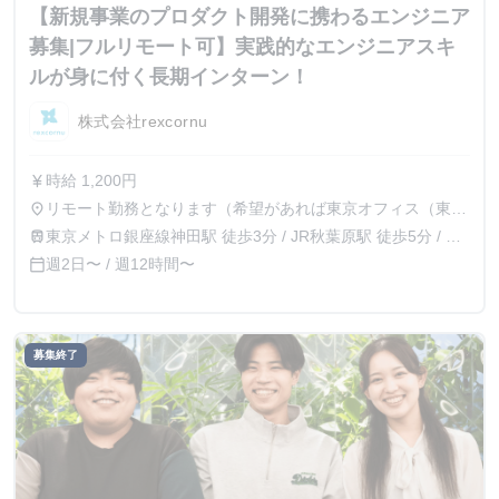
【新規事業のプロダクト開発に携わるエンジニア
募集|フルリモート可】実践的なエンジニアスキ
ルが身に付く長期インターン！
株式会社rexcornu
時給 1,200円
currency_yen
リモート勤務となります（希望があれば東京オフィス（東京
place
都千代田区西神田2-7-9 水道橋サウスビル4F）での勤務も
東京メトロ銀座線神田駅 徒歩3分 / JR秋葉原駅 徒歩5分 / 都
train
可能です）
営新宿線岩本町駅 徒歩3分 / JR神田駅 徒歩7分
週2日〜 / 週12時間〜
calendar_today
募集終了