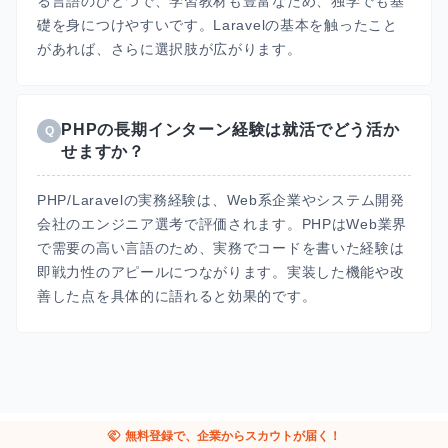
る言語のひとつで、学習教材も豊富なため、独学でも基
礎を身につけやすいです。Laravelの基本を触ったこと
があれば、さらに選択肢が広がります。
PHPの長期インターン経験は就活でどう活か
Q
せますか？
PHP/Laravelの実務経験は、Web系企業やシステム開発
会社のエンジニア選考で評価されます。PHPはWeb業界
で需要の高い言語のため、実務でコードを書いた経験は
即戦力性のアピールにつながります。実装した機能や改
善した点を具体的に語れると効果的です。
handshake
無料登録で、企業からスカウトが届く！