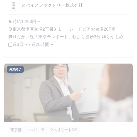
スパイスファクトリー株式会社
時給1,200円～
currency_yen
東京都港区台場2丁目3−1 トレードピアお台場20F南
place
りんかい線「東京テレポート」駅より徒歩3分 ゆりかもめ
train
「お台場海浜公園」駅より徒歩3分
週3日〜 / 週20時間〜
calendar_today
募集終了
東京都
エンジニア
フルリモートOK