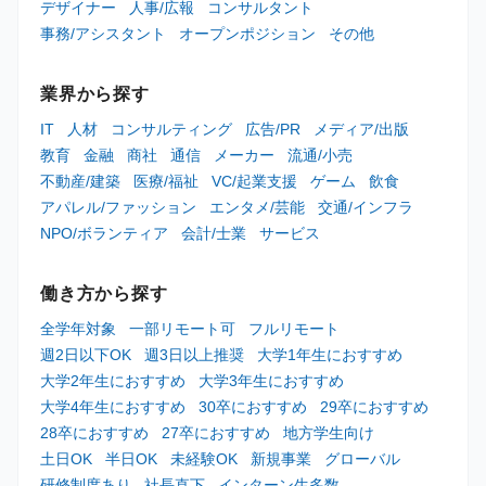
デザイナー
人事/広報
コンサルタント
事務/アシスタント
オープンポジション
その他
業界から探す
IT
人材
コンサルティング
広告/PR
メディア/出版
教育
金融
商社
通信
メーカー
流通/小売
不動産/建築
医療/福祉
VC/起業支援
ゲーム
飲食
アパレル/ファッション
エンタメ/芸能
交通/インフラ
NPO/ボランティア
会計/士業
サービス
働き方から探す
全学年対象
一部リモート可
フルリモート
週2日以下OK
週3日以上推奨
大学1年生におすすめ
大学2年生におすすめ
大学3年生におすすめ
大学4年生におすすめ
30卒におすすめ
29卒におすすめ
28卒におすすめ
27卒におすすめ
地方学生向け
土日OK
半日OK
未経験OK
新規事業
グローバル
研修制度あり
社長直下
インターン生多数