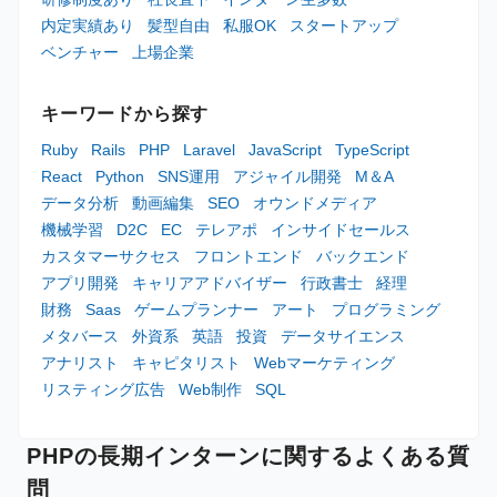
内定実績あり
髪型自由
私服OK
スタートアップ
ベンチャー
上場企業
キーワードから探す
Ruby
Rails
PHP
Laravel
JavaScript
TypeScript
React
Python
SNS運用
アジャイル開発
M＆A
データ分析
動画編集
SEO
オウンドメディア
機械学習
D2C
EC
テレアポ
インサイドセールス
カスタマーサクセス
フロントエンド
バックエンド
アプリ開発
キャリアアドバイザー
行政書士
経理
財務
Saas
ゲームプランナー
アート
プログラミング
メタバース
外資系
英語
投資
データサイエンス
アナリスト
キャピタリスト
Webマーケティング
リスティング広告
Web制作
SQL
PHPの長期インターンに関するよくある質
問