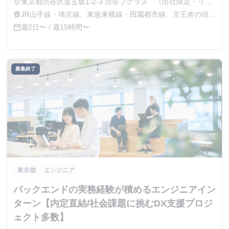
東京都渋谷区道玄坂1-2-3 渋谷フクラス （出社限定・リモ
place
ート不可）
JR山手線・埼京線、東急東横線・田園都市線、京王井の頭
train
線、地下鉄銀座線・半蔵門線の渋谷駅より徒歩1分
週2日〜 / 週15時間〜
calendar_today
募集終了
東京都
エンジニア
バックエンドの実務経験が積めるエンジニアイン
ターン【内定直結/社会課題に挑むDX支援プロジ
ェクト多数】