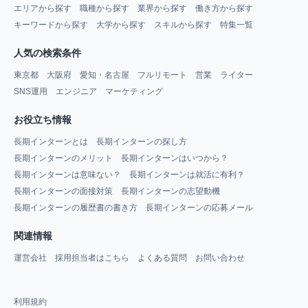
エリアから探す
職種から探す
業界から探す
働き方から探す
キーワードから探す
大学から探す
スキルから探す
特集一覧
人気の検索条件
東京都
大阪府
愛知・名古屋
フルリモート
営業
ライター
SNS運用
エンジニア
マーケティング
お役立ち情報
長期インターンとは
長期インターンの探し方
長期インターンのメリット
長期インターンはいつから？
長期インターンは意味ない？
長期インターンは就活に有利？
長期インターンの面接対策
長期インターンの志望動機
長期インターンの履歴書の書き方
長期インターンの応募メール
関連情報
運営会社
採用担当者はこちら
よくある質問
お問い合わせ
利用規約