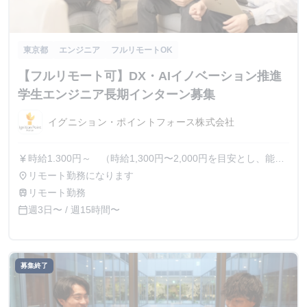
東京都
エンジニア
フルリモートOK
【フルリモート可】DX・AIイノベーション推進
学生エンジニア長期インターン募集
イグニション・ポイントフォース株式会社
時給1.300円～ （時給1,300円〜2,000円を目安とし、能力
currency_yen
に応じて昇給あり）
リモート勤務になります
place
リモート勤務
train
週3日〜 / 週15時間〜
calendar_today
募集終了