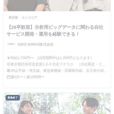
東京都
エンジニア
【28卒歓迎】分析用ビッグデータに関わる自社
サービス開発・運用を経験できる！
GMO NIKKO株式会社
時給1,700円〜 （試用期間中は1,200円となります）
currency_yen
東京都渋谷区道玄坂1-2-3 渋谷フクラス （出社限定・リモ
place
ート不可）
JR山手線・埼京線、東急東横線・田園都市線、京王井の頭
train
線、地下鉄銀座線・半蔵門線の渋谷駅より徒歩1分
週2日〜 / 週15時間〜
calendar_today
募集終了