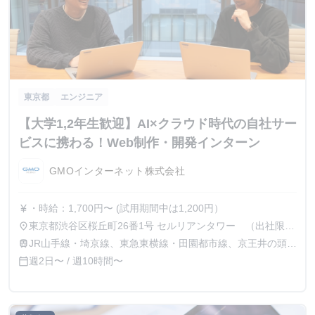
東京都
エンジニア
【大学1,2年生歓迎】AI×クラウド時代の自社サー
ビスに携わる！Web制作・開発インターン
GMOインターネット株式会社
・時給：1,700円〜 (試用期間中は1,200円）
currency_yen
東京都渋谷区桜丘町26番1号 セルリアンタワー （出社限
place
定・リモート不可）
JR山手線・埼京線、東急東横線・田園都市線、京王井の頭
train
線、地下鉄銀座線・半蔵門線の渋谷駅より徒歩5分
週2日〜 / 週10時間〜
calendar_today