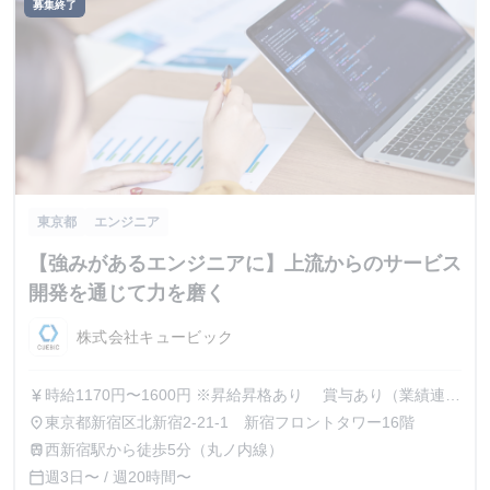
募集終了
東京都
エンジニア
【強みがあるエンジニアに】上流からのサービス
開発を通じて力を磨く
株式会社キュービック
時給1170円〜1600円 ※昇給昇格あり 賞与あり（業績連
currency_yen
動） 社歴に応じて有給休暇の付与あり
東京都新宿区北新宿2‐21‐1 新宿フロントタワー16階
place
西新宿駅から徒歩5分（丸ノ内線）
train
週3日〜 / 週20時間〜
calendar_today