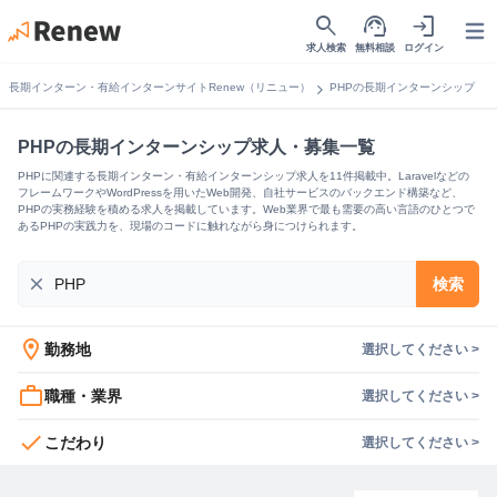
search
support_agent
login
Open
求人検索
無料相談
ログイン
chevron_right
長期インターン・有給インターンサイトRenew（リニュー）
PHPの長期インターンシップ
PHPの長期インターンシップ求人・募集一覧
PHPに関連する長期インターン・有給インターンシップ求人を11件掲載中。Laravelなどの
フレームワークやWordPressを用いたWeb開発、自社サービスのバックエンド構築など、
PHPの実務経験を積める求人を掲載しています。Web業界で最も需要の高い言語のひとつで
あるPHPの実践力を、現場のコードに触れながら身につけられます。
close
検索
location_on
勤務地
選択してください >
work_outline
職種・業界
選択してください >
check
こだわり
選択してください >