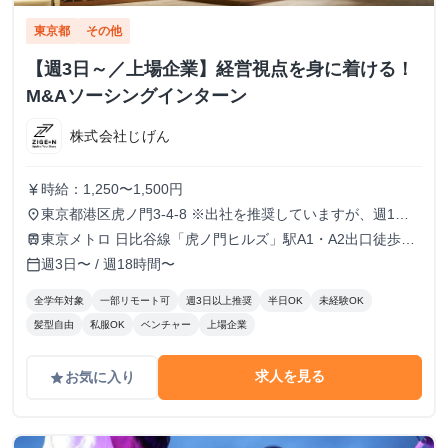
東京都
その他
【週3日～／上場企業】経営視点を身に着ける！
M&Aソーシングインターン
株式会社じげん
時給：1,250〜1,500円
currency_yen
東京都港区虎ノ門3-4-8 ※出社を推奨していますが、週1で
place
の出社も可。（それ以外も応相談）
東京メトロ 日比谷線「虎ノ門ヒルズ」駅A1・A2出口徒歩3
train
分
週3日〜 / 週18時間〜
calendar_today
全学年対象
一部リモート可
週3日以上推奨
半日OK
未経験OK
髪型自由
私服OK
ベンチャー
上場企業
求人を見る
お気に入り
grade