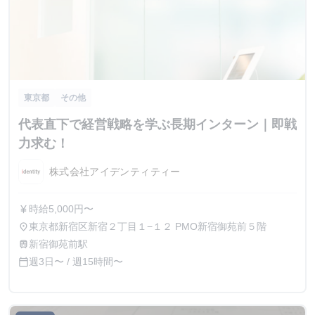
東京都
その他
代表直下で経営戦略を学ぶ長期インターン｜即戦
力求む！
株式会社アイデンティティー
時給5,000円〜
currency_yen
東京都新宿区新宿２丁目１−１２ PMO新宿御苑前５階
place
新宿御苑前駅
train
週3日〜 / 週15時間〜
calendar_today