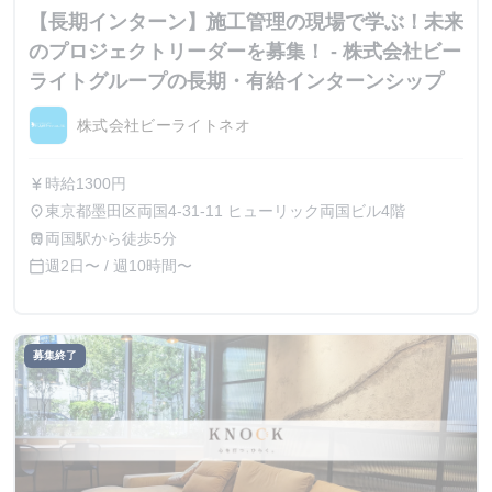
【長期インターン】施工管理の現場で学ぶ！未来
のプロジェクトリーダーを募集！ - 株式会社ビー
ライトグループの長期・有給インターンシップ
株式会社ビーライトネオ
時給1300円
currency_yen
東京都墨田区両国4-31-11 ヒューリック両国ビル4階
place
両国駅から徒歩5分
train
週2日〜 / 週10時間〜
calendar_today
募集終了