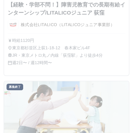
【経験・学部不問！】障害児教育での長期有給イ
ンターンシップ/LITALICOジュニア 荻窪
株式会社LITALICO（LITALICOジュニア事業部）
時給1120円
currency_yen
東京都杉並区上荻1-18-12 春木家ビル4F
place
JR・東京メトロ丸ノ内線「荻窪駅」より徒歩4分
train
週2日〜 / 週12時間〜
calendar_today
募集終了