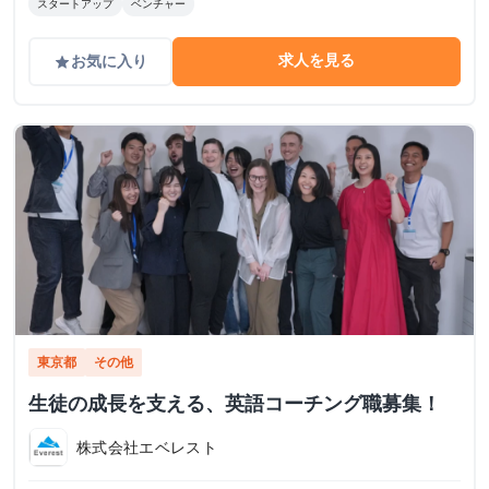
スタートアップ
ベンチャー
求人を見る
お気に入り
grade
東京都
その他
生徒の成長を支える、英語コーチング職募集！
株式会社エベレスト