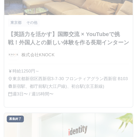
東京都
その他
【英語力を活かす】国際交流 × YouTubeで挑
戦！外国人との新しい体験を作る長期インターン
株式会社KNOCK
時給1250円～
currency_yen
東京都新宿区西新宿3-7-30 フロンティアグラン西新宿 B103
place
新宿駅、都庁前駅(大江戸線)、初台駅(京王新線)
train
週3日〜 / 週15時間〜
calendar_today
募集終了