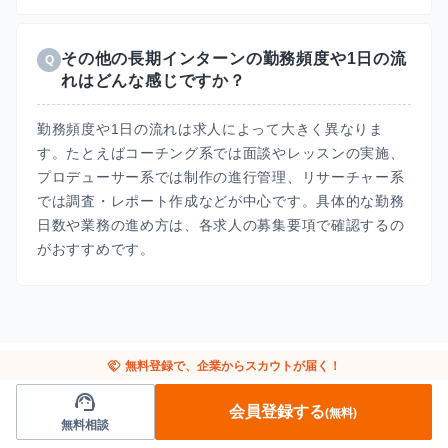
その他の長期インターンの勤務頻度や1日の流
Q
れはどんな感じですか？
勤務頻度や1日の流れは求人によって大きく異なりま
す。たとえばコーチング系では面談やレッスンの実施、
プロデューサー系では制作の進行管理、リサーチャー系
では調査・レポート作成などが中心です。具体的な勤務
日数や業務の進め方は、各求人の募集要項で確認するの
がおすすめです。
handshake
無料登録で、企業からスカウトが届く！
support_agent
会員登録する
(無料)
無料相談