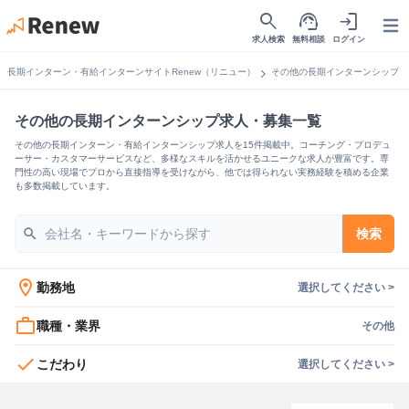
search
support_agent
login
Open
求人検索
無料相談
ログイン
chevron_right
長期インターン・有給インターンサイトRenew（リニュー）
その他の長期インターンシップ
その他の長期インターンシップ求人・募集一覧
その他の長期インターン・有給インターンシップ求人を15件掲載中。コーチング・プロデュ
ーサー・カスタマーサービスなど、多様なスキルを活かせるユニークな求人が豊富です。専
門性の高い現場でプロから直接指導を受けながら、他では得られない実務経験を積める企業
も多数掲載しています。
search
検索
location_on
勤務地
選択してください >
work_outline
職種・業界
その他
check
こだわり
選択してください >