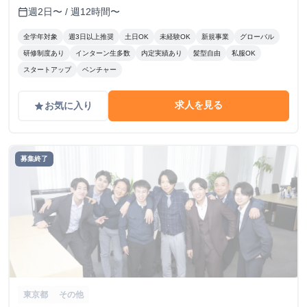
週2日〜 / 週12時間〜
calendar_today
全学年対象
週3日以上推奨
土日OK
未経験OK
新規事業
グローバル
研修制度あり
インターン生多数
内定実績あり
髪型自由
私服OK
スタートアップ
ベンチャー
求人を見る
お気に入り
grade
募集終了
東京都
その他