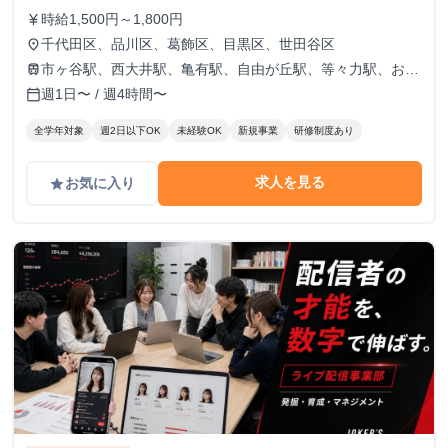
時給1,500円～1,800円
currency_yen
千代田区、品川区、葛飾区、目黒区、世田谷区
place
市ヶ谷駅、西大井駅、亀有駅、自由が丘駅、等々力駅、お花
train
茶屋駅
週1日〜 / 週4時間〜
calendar_today
全学年対象
週2日以下OK
未経験OK
新規事業
研修制度あり
求人を見る
お気に入り
grade