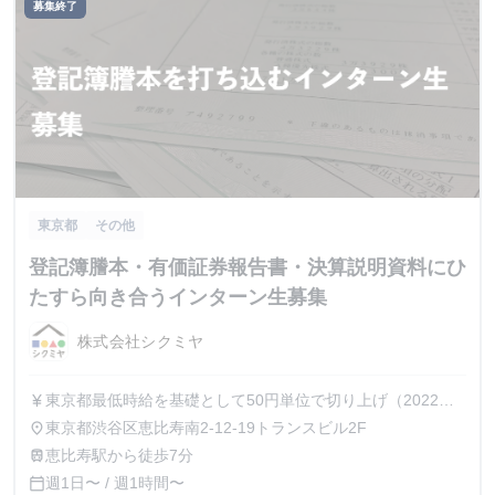
募集終了
東京都
その他
登記簿謄本・有価証券報告書・決算説明資料にひ
たすら向き合うインターン生募集
株式会社シクミヤ
東京都最低時給を基礎として50円単位で切り上げ（2022年
currency_yen
10月から1100円/時）
東京都渋谷区恵比寿南2-12-19トランスビル2F
place
恵比寿駅から徒歩7分
train
週1日〜 / 週1時間〜
calendar_today