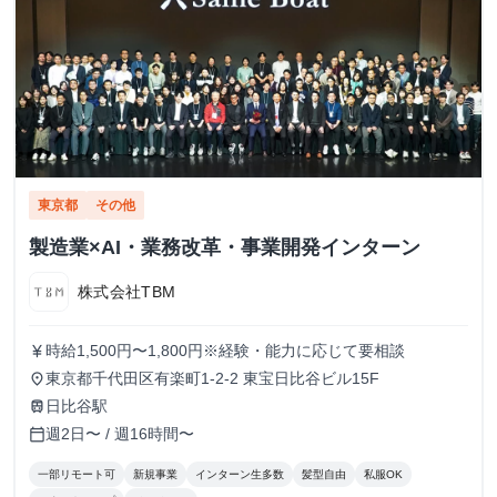
東京都
その他
製造業×AI・業務改革・事業開発インターン
株式会社TBM
時給1,500円〜1,800円※経験・能力に応じて要相談
currency_yen
東京都千代田区有楽町1-2-2 東宝日比谷ビル15F
place
日比谷駅
train
週2日〜 / 週16時間〜
calendar_today
一部リモート可
新規事業
インターン生多数
髪型自由
私服OK