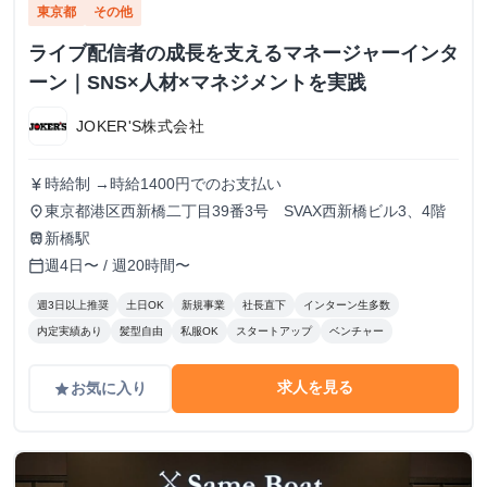
東京都
その他
ライブ配信者の成長を支えるマネージャーインタ
ーン｜SNS×人材×マネジメントを実践
JOKER'S株式会社
時給制 →時給1400円でのお支払い
currency_yen
東京都港区西新橋二丁目39番3号 SVAX西新橋ビル3、4階
place
新橋駅
train
週4日〜 / 週20時間〜
calendar_today
週3日以上推奨
土日OK
新規事業
社長直下
インターン生多数
内定実績あり
髪型自由
私服OK
スタートアップ
ベンチャー
求人を見る
お気に入り
grade