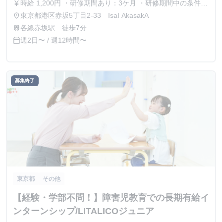
時給 1,200円 ・研修期間あり：3ケ月 ・研修期間中の条件：
currency_yen
同条件
東京都港区赤坂5丁目2-33 IsaI AkasakA
place
各線赤坂駅 徒歩7分
train
週2日〜 / 週12時間〜
calendar_today
募集終了
東京都
その他
【経験・学部不問！】障害児教育での長期有給イ
ンターンシップ/LITALICOジュニア