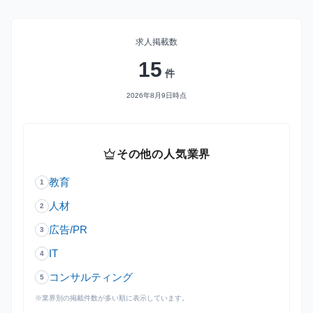
求人掲載数
15
件
2026年8月9日時点
crown
その他の人気業界
教育
1
人材
2
広告/PR
3
IT
4
コンサルティング
5
※業界別の掲載件数が多い順に表示しています。