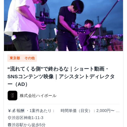
東京都
その他
“流れてくる側”で終わるな｜ショート動画・
SNSコンテンツ映像｜アシスタントディレクタ
ー（AD）
株式会社ハイボール
💰 報酬 ・1案件あたり： 時間単価（目安）：2,000円〜
currency_yen
日単価（目安）：15,000円〜 月単価（目安）：300,000
渋谷区神南1-11-3
place
円〜 ※実績・スキルに応じて報酬調整あり
渋谷駅から徒歩5分
train