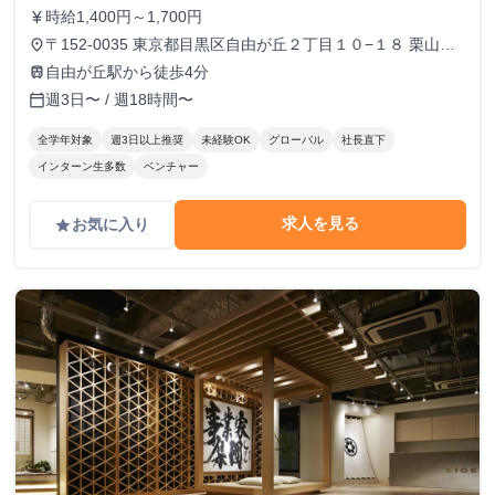
時給1,400円～1,700円
currency_yen
〒152-0035 東京都目黒区自由が丘２丁目１０−１８ 栗山第
place
二ビル 3F
自由が丘駅から徒歩4分
train
週3日〜 / 週18時間〜
calendar_today
全学年対象
週3日以上推奨
未経験OK
グローバル
社長直下
インターン生多数
ベンチャー
求人を見る
お気に入り
grade