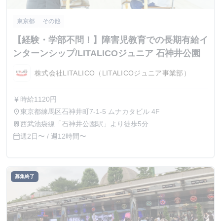
東京都
その他
【経験・学部不問！】障害児教育での長期有給イ
ンターンシップ/LITALICOジュニア 石神井公園
株式会社LITALICO（LITALICOジュニア事業部）
時給1120円
currency_yen
東京都練馬区石神井町7-1-5 ムナカタビル 4F
place
西武池袋線「石神井公園駅」より徒歩5分
train
週2日〜 / 週12時間〜
calendar_today
募集終了