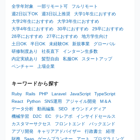
全学年対象
一部リモート可
フルリモート
週2日以下OK
週3日以上推奨
大学1年生におすすめ
大学2年生におすすめ
大学3年生におすすめ
大学4年生におすすめ
30卒におすすめ
29卒におすすめ
28卒におすすめ
27卒におすすめ
地方学生向け
土日OK
半日OK
未経験OK
新規事業
グローバル
研修制度あり
社長直下
インターン生多数
内定実績あり
髪型自由
私服OK
スタートアップ
ベンチャー
上場企業
キーワードから探す
Ruby
Rails
PHP
Laravel
JavaScript
TypeScript
React
Python
SNS運用
アジャイル開発
M＆A
データ分析
動画編集
SEO
オウンドメディア
機械学習
D2C
EC
テレアポ
インサイドセールス
カスタマーサクセス
フロントエンド
バックエンド
アプリ開発
キャリアアドバイザー
行政書士
経理
財務
Saas
ゲームプランナー
アート
プログラミング