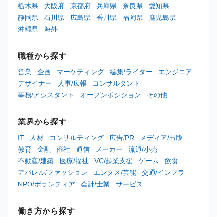
栃木県
大阪府
京都府
兵庫県
奈良県
愛知県
静岡県
石川県
広島県
香川県
福岡県
鹿児島県
沖縄県
海外
職種から探す
営業
企画
マーケティング
編集/ライター
エンジニア
デザイナー
人事/広報
コンサルタント
事務/アシスタント
オープンポジション
その他
業界から探す
IT
人材
コンサルティング
広告/PR
メディア/出版
教育
金融
商社
通信
メーカー
流通/小売
不動産/建築
医療/福祉
VC/起業支援
ゲーム
飲食
アパレル/ファッション
エンタメ/芸能
交通/インフラ
NPO/ボランティア
会計/士業
サービス
働き方から探す