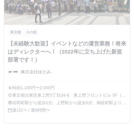
東京都
その他
【未経験大歓迎】イベントなどの運営業務！将来
はディレクターへ！（2022年に立ち上げた新規
部署です！）
株式会社ゆとみ
時給1,100円〜2,000円
currency_yen
東京都台東区東上野3丁目34-6 東上野フロントビル 5F（イ
place
ベント現場勤務の場合は現地勤務となります）
稲荷町駅から徒歩1分、上野駅から徒歩5分、御徒町駅より徒
train
歩7分
週1日〜 / 週4時間〜
calendar_today