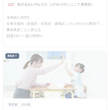
株式会社LITALICO（LITALICOジュニア事業部）
時給1,200円
currency_yen
東京都内（新宿区・杉並区・練馬区）のいずれかの教室で勤
place
務
各教室ごとに異なる
train
週2日〜 / 週12時間〜
calendar_today
募集終了
東京都
その他