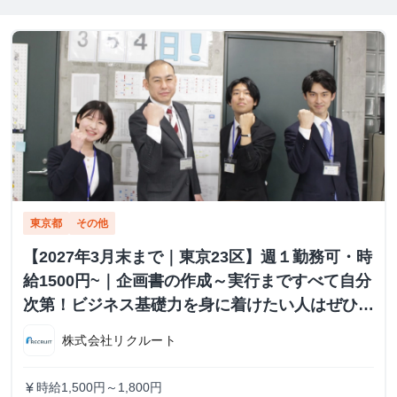
東京都
その他
【2027年3月末まで｜東京23区】週１勤務可・時
給1500円~｜企画書の作成～実行まですべて自分
次第！ビジネス基礎力を身に着けたい人はぜひご
応募ください！
株式会社リクルート
時給1,500円～1,800円
currency_yen