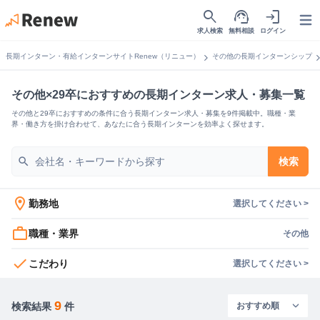
search
support_agent
login
Open
求人検索
無料相談
ログイン
chevron_right
chevron_
長期インターン・有給インターンサイトRenew（リニュー）
その他の長期インターンシップ
その他×29卒におすすめの長期インターン求人・募集一覧
その他と29卒におすすめの条件に合う長期インターン求人・募集を9件掲載中。職種・業
界・働き方を掛け合わせて、あなたに合う長期インターンを効率よく探せます。
search
検索
location_on
勤務地
選択してください >
work_outline
職種・業界
その他
check
こだわり
選択してください >
9
検索結果
件