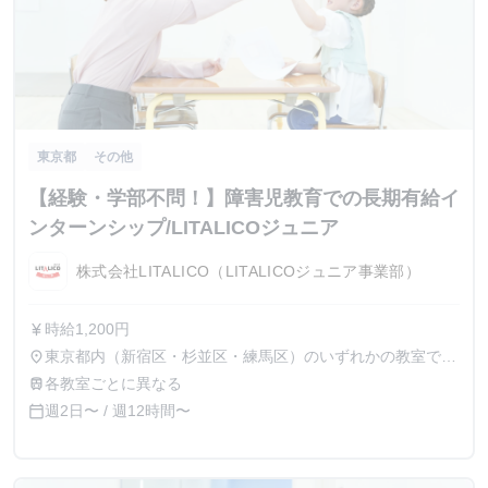
東京都
その他
【経験・学部不問！】障害児教育での長期有給イ
ンターンシップ/LITALICOジュニア
株式会社LITALICO（LITALICOジュニア事業部）
時給1,200円
currency_yen
東京都内（新宿区・杉並区・練馬区）のいずれかの教室で勤
place
務
各教室ごとに異なる
train
週2日〜 / 週12時間〜
calendar_today