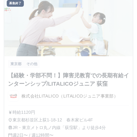
募集終了
東京都
その他
【経験・学部不問！】障害児教育での長期有給イ
ンターンシップ/LITALICOジュニア 荻窪
株式会社LITALICO（LITALICOジュニア事業部）
時給1120円
currency_yen
東京都杉並区上荻1-18-12 春木家ビル4F
place
JR・東京メトロ丸ノ内線「荻窪駅」より徒歩4分
train
週2日〜 / 週12時間〜
calendar_today