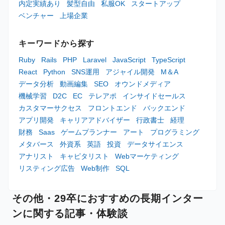
内定実績あり
髪型自由
私服OK
スタートアップ
ベンチャー
上場企業
キーワードから探す
Ruby
Rails
PHP
Laravel
JavaScript
TypeScript
React
Python
SNS運用
アジャイル開発
M＆A
データ分析
動画編集
SEO
オウンドメディア
機械学習
D2C
EC
テレアポ
インサイドセールス
カスタマーサクセス
フロントエンド
バックエンド
アプリ開発
キャリアアドバイザー
行政書士
経理
財務
Saas
ゲームプランナー
アート
プログラミング
メタバース
外資系
英語
投資
データサイエンス
アナリスト
キャピタリスト
Webマーケティング
リスティング広告
Web制作
SQL
その他・29卒におすすめの長期インター
ンに関する記事・体験談