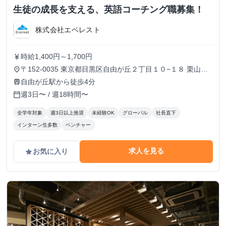
生徒の成長を支える、英語コーチング職募集！
株式会社エベレスト
時給1,400円～1,700円
currency_yen
〒152-0035 東京都目黒区自由が丘２丁目１０−１８ 栗山第
place
二ビル 3F
自由が丘駅から徒歩4分
train
週3日〜 / 週18時間〜
calendar_today
全学年対象
週3日以上推奨
未経験OK
グローバル
社長直下
インターン生多数
ベンチャー
求人を見る
お気に入り
grade