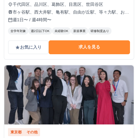
千代田区、品川区、葛飾区、目黒区、世田谷区
place
市ヶ谷駅、西大井駅、亀有駅、自由が丘駅、等々力駅、お花
train
茶屋駅
週1日〜 / 週4時間〜
calendar_today
全学年対象
週2日以下OK
未経験OK
新規事業
研修制度あり
求人を見る
お気に入り
grade
東京都
その他