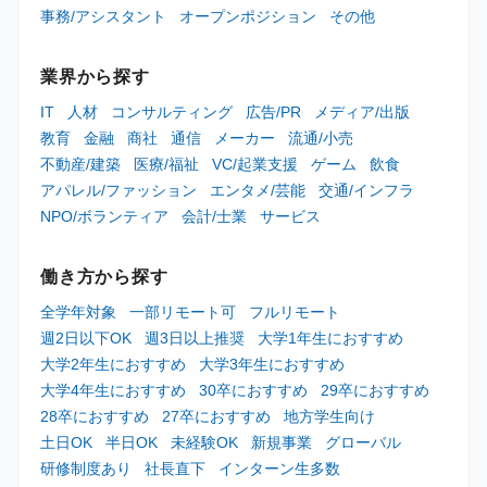
事務/アシスタント
オープンポジション
その他
業界から探す
IT
人材
コンサルティング
広告/PR
メディア/出版
教育
金融
商社
通信
メーカー
流通/小売
不動産/建築
医療/福祉
VC/起業支援
ゲーム
飲食
アパレル/ファッション
エンタメ/芸能
交通/インフラ
NPO/ボランティア
会計/士業
サービス
働き方から探す
全学年対象
一部リモート可
フルリモート
週2日以下OK
週3日以上推奨
大学1年生におすすめ
大学2年生におすすめ
大学3年生におすすめ
大学4年生におすすめ
30卒におすすめ
29卒におすすめ
28卒におすすめ
27卒におすすめ
地方学生向け
土日OK
半日OK
未経験OK
新規事業
グローバル
研修制度あり
社長直下
インターン生多数