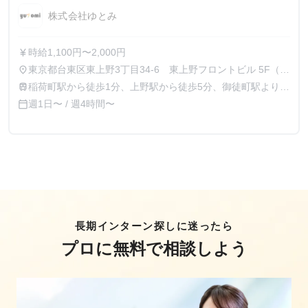
株式会社ゆとみ
時給1,100円〜2,000円
currency_yen
東京都台東区東上野3丁目34-6 東上野フロントビル 5F（イ
place
ベント現場勤務の場合は現地勤務となります）
稲荷町駅から徒歩1分、上野駅から徒歩5分、御徒町駅より徒
train
歩7分
週1日〜 / 週4時間〜
calendar_today
長期インターン探しに迷ったら
プロに無料で相談しよう