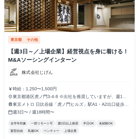
東京都
その他
【週3日～／上場企業】経営視点を身に着ける！
M&Aソーシングインターン
株式会社じげん
時給：1,250〜1,500円
currency_yen
東京都港区虎ノ門3-4-8 ※出社を推奨していますが、週1で
place
の出社も可。（それ以外も応相談）
東京メトロ 日比谷線「虎ノ門ヒルズ」駅A1・A2出口徒歩3
train
分
週3日〜 / 週18時間〜
calendar_today
全学年対象
一部リモート可
週3日以上推奨
半日OK
未経験OK
髪型自由
私服OK
ベンチャー
上場企業