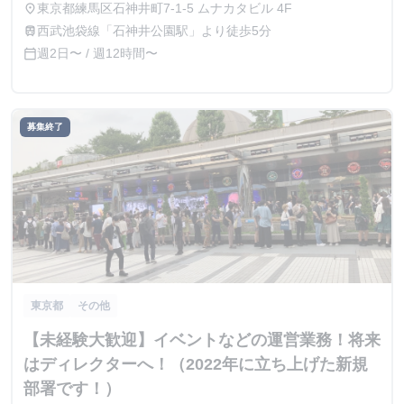
東京都練馬区石神井町7-1-5 ムナカタビル 4F
place
西武池袋線「石神井公園駅」より徒歩5分
train
週2日〜 / 週12時間〜
calendar_today
募集終了
東京都
その他
【未経験大歓迎】イベントなどの運営業務！将来
はディレクターへ！（2022年に立ち上げた新規
部署です！）