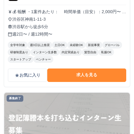
💰 報酬 ・1案件あたり： 時間単価（目安）：2,000円〜
currency_yen
日単価（目安）：15,000円〜 月単価（目安）：300,000
渋谷区神南1-11-3
place
円〜 ※実績・スキルに応じて報酬調整あり
渋谷駅から徒歩5分
train
週2日〜 / 週12時間〜
calendar_today
全学年対象
週3日以上推奨
土日OK
未経験OK
新規事業
グローバル
研修制度あり
インターン生多数
内定実績あり
髪型自由
私服OK
スタートアップ
ベンチャー
求人を見る
お気に入り
grade
募集終了