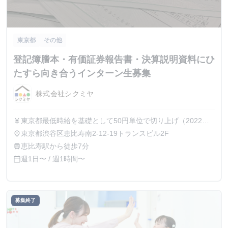
東京都
その他
登記簿謄本・有価証券報告書・決算説明資料にひ
たすら向き合うインターン生募集
株式会社シクミヤ
東京都最低時給を基礎として50円単位で切り上げ（2022年
currency_yen
10月から1100円/時）
東京都渋谷区恵比寿南2-12-19トランスビル2F
place
恵比寿駅から徒歩7分
train
週1日〜 / 週1時間〜
calendar_today
募集終了