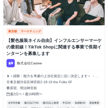
東京都
マーケティング
【髪色服装ネイル自由】インフルエンサーマーケ
の最前線！TikTok Shopに関連する事業で長期イ
ンターンを募集します
株式会社Castee
＜経験・能力を考慮の上当社規定に従い決定します＞ ・時
currency_yen
給1,250円〜 ・昇給：実績に応じて有
東京都渋谷区神宮前2-18-19 the Folks 5F
place
原宿、明治神宮前
train
週2日〜 / 週15時間〜
calendar_today
全学年対象
週2日以下OK
週3日以上推奨
半日OK
未経験OK
新規事業