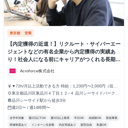
東京都
営業
【内定獲得の近道！】リクルート・サイバーエー
ジェントなどの有名企業から内定獲得の実績あ
り！社会人になる前にキャリアがつくれる長期イ
ンターンシップ！
Acroforce株式会社
▼72h/月以上活動できる方 時給：1,230円〜2,000円（役職
currency_yen
により変動） ▼56h/月以上72h/月未満活動できる方 時給：
東京都品川区東品川４丁目１２−４ 品川シーサイドパークタ
place
1,230円〜1,780円（役職により変動） ▼56h/月未満活動で
ワー 11F
品川シーサイド駅から徒歩3分
train
きる方 時給：1,230円 ※半年に1回ずつ、実績によりインセ
週2日〜 / 週14時間〜
calendar_today
ンティブの支給があります。
全学年対象
週2日以下OK
週3日以上推奨
半日OK
未経験OK
新規事業
研修制度あり
インターン生多数
内定実績あり
髪型自由
私服OK