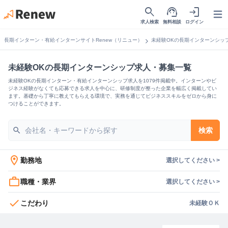
search
support_agent
login
Open
求人検索
無料相談
ログイン
chevron_right
長期インターン・有給インターンサイトRenew（リニュー）
未経験OKの長期インターンシッ
未経験OKの長期インターンシップ求人・募集一覧
未経験OKの長期インターン・有給インターンシップ求人を1079件掲載中。インターンやビ
ジネス経験がなくても応募できる求人を中心に、研修制度が整った企業を幅広く掲載してい
ます。基礎から丁寧に教えてもらえる環境で、実務を通じてビジネススキルをゼロから身に
つけることができます。
search
検索
location_on
勤務地
選択してください >
work_outline
職種・業界
選択してください >
check
こだわり
未経験ＯＫ