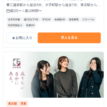
三越前駅から徒歩3分、大手町駅から徒歩7分、東京駅から徒
train
歩9分
週2日〜 / 週12時間〜
calendar_today
全学年対象
週2日以下OK
半日OK
未経験OK
新規事業
グローバル
内定実績あり
私服OK
求人を見る
お気に入り
grade
東京都
営業