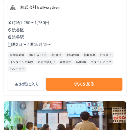
株式会社halfwaytheir
時給1,250〜1,750円
currency_yen
渋谷区
place
渋谷駅
train
週2日〜 / 週15時間〜
calendar_today
全学年対象
週2日以下OK
半日OK
未経験OK
新規事業
社長直下
インターン生多数
内定実績あり
髪型自由
私服OK
スタートアップ
ベンチャー
求人を見る
お気に入り
grade