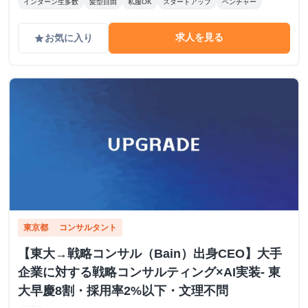
インターン生多数
髪型自由
私服OK
スタートアップ
ベンチャー
求人を見る
お気に入り
grade
東京都
コンサルタント
【東大→戦略コンサル（Bain）出身CEO】大手
企業に対する戦略コンサルティング×AI実装- 東
大早慶8割・採用率2%以下・文理不問