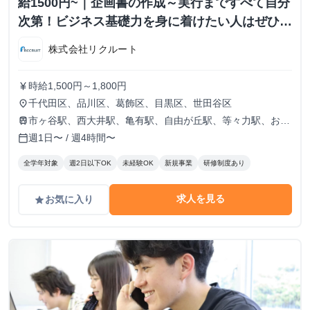
給1500円~｜企画書の作成～実行まですべて自分
次第！ビジネス基礎力を身に着けたい人はぜひご
応募ください！
株式会社リクルート
時給1,500円～1,800円
currency_yen
千代田区、品川区、葛飾区、目黒区、世田谷区
place
市ヶ谷駅、西大井駅、亀有駅、自由が丘駅、等々力駅、お花
train
茶屋駅
週1日〜 / 週4時間〜
calendar_today
全学年対象
週2日以下OK
未経験OK
新規事業
研修制度あり
求人を見る
お気に入り
grade