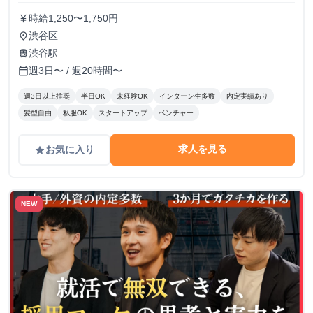
時給1,250〜1,750円
currency_yen
渋谷区
place
渋谷駅
train
週3日〜 / 週20時間〜
calendar_today
週3日以上推奨
半日OK
未経験OK
インターン生多数
内定実績あり
髪型自由
私服OK
スタートアップ
ベンチャー
求人を見る
お気に入り
grade
NEW