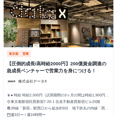
東京都
営業
【圧倒的成長/高時給2000円】200億資金調達の
急成長ベンチャーで営業力を身につける！
株式会社データX
● 時給 時給2,000円（試用期間の3ヶ月の間は時給1,900円）
currency_yen
※出勤日数に応じたボーナスもあり！！ ● 勤務時間 9:30
東京都新宿区西新宿7-20-1 住友不動産西新宿ビル25階
place
～18:30 ※月曜のみ10:30～19:30 ※実働8時間 ※原則残業な
JR線「新宿」駅西口から徒歩約9分 地下鉄丸の内線「西新
train
し 週5日でがっつり稼ぎたい人 / 週3~4日でもしっかり働き
宿」駅1番出口から徒歩約5分
週3日〜 / 週24時間〜
calendar_today