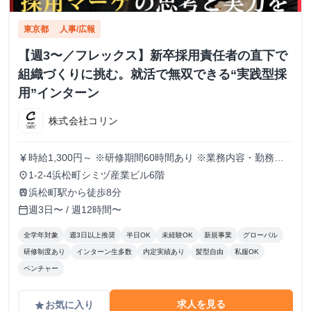
東京都
人事/広報
【週3〜／フレックス】新卒採用責任者の直下で
組織づくりに挑む。就活で無双できる“実践型採
用”インターン
株式会社コリン
時給1,300円～ ※研修期間60時間あり ※業務内容・勤務状
currency_yen
況により決定
1-2-4浜松町シミヅ産業ビル6階
place
浜松町駅から徒歩8分
train
週3日〜 / 週12時間〜
calendar_today
全学年対象
週3日以上推奨
半日OK
未経験OK
新規事業
グローバル
研修制度あり
インターン生多数
内定実績あり
髪型自由
私服OK
ベンチャー
求人を見る
お気に入り
grade