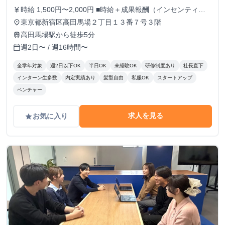
時給 1,500円〜2,000円 ■時給＋成果報酬（インセンティ
currency_yen
ブ）制度 現在最高時給2000円。 また、アポイント獲得1件
東京都新宿区高田馬場２丁目１３番７号３階
place
毎に5,000〜20,000円を支給いたします。 上限はないため結
高田馬場駅から徒歩5分
train
果を出した分だけ還元されます！ ※時給や成果報酬は役職
週2日〜 / 週16時間〜
calendar_today
や在籍期間に応じて変動
全学年対象
週2日以下OK
半日OK
未経験OK
研修制度あり
社長直下
インターン生多数
内定実績あり
髪型自由
私服OK
スタートアップ
ベンチャー
求人を見る
お気に入り
grade