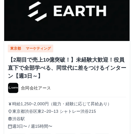
東京都
マーケティング
【2期目で売上10億突破！】未経験大歓迎！役員
直下で全部学べる、同世代に差をつけるインター
ン【週3日～】
合同会社アース
時給1,250~2,000円（能力・経験に応じて昇給あり）
currency_yen
東京都渋谷区東2−20−13 シャトレー渋谷215
place
渋谷駅
train
週3日〜 / 週15時間〜
calendar_today