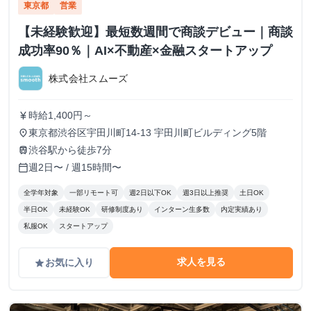
東京都
営業
【未経験歓迎】最短数週間で商談デビュー｜商談
成功率90％｜AI×不動産×金融スタートアップ
株式会社スムーズ
時給1,400円～
currency_yen
東京都渋谷区宇田川町14-13 宇田川町ビルディング5階
place
渋谷駅から徒歩7分
train
週2日〜 / 週15時間〜
calendar_today
全学年対象
一部リモート可
週2日以下OK
週3日以上推奨
土日OK
半日OK
未経験OK
研修制度あり
インターン生多数
内定実績あり
私服OK
スタートアップ
求人を見る
お気に入り
grade