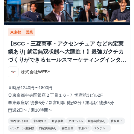
東京都
営業
【BCG・三菱商事・アクセンチュア など内定実
績あり| 就活無双状態へ大躍進！】最強ガクチカ
づくりができるセールスマーケティングインター
ン！
株式会社WEBY
時給1240円〜1800円
currency_yen
東京都中央区銀座２丁目１６−７ 恒産第3ビル2F
place
東銀座駅 徒歩5分 / 新富町駅 徒歩3分 / 築地駅 徒歩5分
train
週2日〜 / 週10時間〜
calendar_today
週2日以下OK
未経験OK
新規事業
グローバル
研修制度あり
社長直下
インターン生多数
内定実績あり
髪型自由
私服OK
ベンチャー