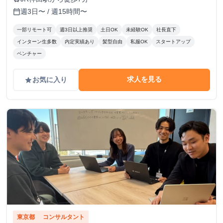
週3日〜 / 週15時間〜
calendar_today
一部リモート可
週3日以上推奨
土日OK
未経験OK
社長直下
インターン生多数
内定実績あり
髪型自由
私服OK
スタートアップ
ベンチャー
求人を見る
お気に入り
grade
東京都
コンサルタント