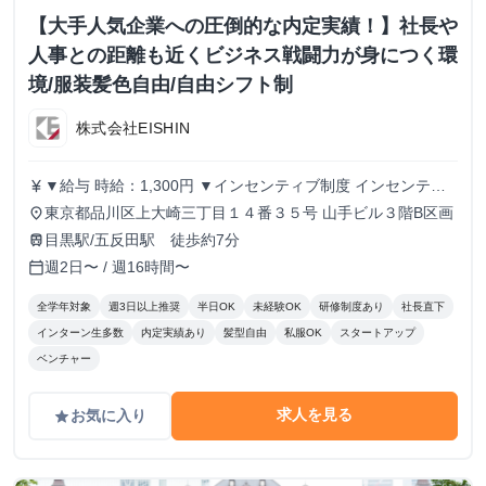
【大手人気企業への圧倒的な内定実績！】社長や
人事との距離も近くビジネス戦闘力が身につく環
境/服装髪色自由/自由シフト制
株式会社EISHIN
▼給与 時給：1,300円 ▼インセンティブ制度 インセンティ
currency_yen
ブ制度あり。 1件の商談実施につき、500円のインセンティ
東京都品川区上大崎三丁目１４番３５号 山手ビル３階B区画
place
ブを支給します。 商談につながるアポイントを取得するこ
目黒駅/五反田駅 徒歩約7分
train
とで、インセンティブが発生する仕組みです。 ▼こんな方
週2日〜 / 週16時間〜
calendar_today
にピッタリ！ ・学生のうちからガッツリ稼ぎたい！ ・成果
に見合った給料が欲しい！ ・成長意欲があり、挑戦する環
全学年対象
週3日以上推奨
半日OK
未経験OK
研修制度あり
社長直下
境を求めている！ あなたの頑張りをしっかり評価し、スピ
インターン生多数
内定実績あり
髪型自由
私服OK
スタートアップ
ーディーな成長と収入アップを支援します！ 私たちと一緒
ベンチャー
に挑戦しましょう！
求人を見る
お気に入り
grade