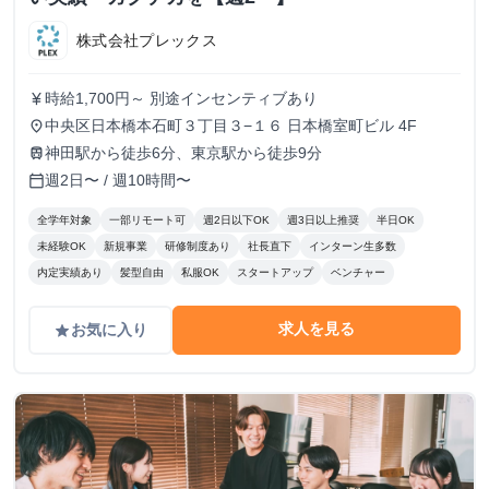
株式会社プレックス
時給1,700円～ 別途インセンティブあり
currency_yen
中央区日本橋本石町３丁目３−１６ 日本橋室町ビル 4F
place
神田駅から徒歩6分、東京駅から徒歩9分
train
週2日〜 / 週10時間〜
calendar_today
全学年対象
一部リモート可
週2日以下OK
週3日以上推奨
半日OK
未経験OK
新規事業
研修制度あり
社長直下
インターン生多数
内定実績あり
髪型自由
私服OK
スタートアップ
ベンチャー
求人を見る
お気に入り
grade