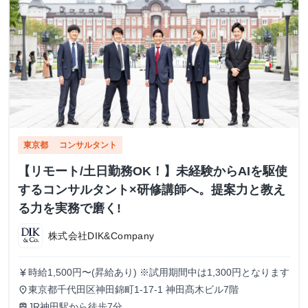
東京都
コンサルタント
【リモート/土日勤務OK！】未経験からAIを駆使
するコンサルタント×研修講師へ。提案力と教え
る力を実務で磨く!
株式会社DIK&Company
時給1,500円〜(昇給あり) ※試用期間中は1,300円となります
currency_yen
東京都千代田区神田錦町1-17-1 神田髙木ビル7階
place
JR神田駅から徒歩7分
train