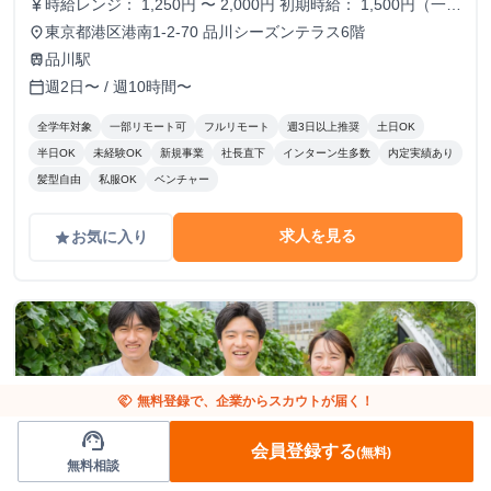
時給レンジ： 1,250円 〜 2,000円 初期時給： 1,500円（一律
currency_yen
スタート） 改定タイミング： 3ヶ月ごとの契約更新時 評価
東京都港区港南1-2-70 品川シーズンテラス6階
place
基準： 以下の4項目を5段階でスコアリングし、時給を決
品川駅
train
定。 時給変動のロジック(詳細はシートに記載） S評価： 期
週2日〜 / 週10時間〜
calendar_today
待を大きく上回り、社員と同等のバリューを発揮。 A評価：
期待通り。安定して高品質な成果を出している。（※現状維
全学年対象
一部リモート可
フルリモート
週3日以上推奨
土日OK
持〜微増） B/C評価： 期待を下回る。手離れが悪く、教育コ
半日OK
未経験OK
新規事業
社長直下
インターン生多数
内定実績あり
ストが成果を上回っている。 ※時給を下げる判断は、業務
髪型自由
私服OK
ベンチャー
範囲の縮小や、当初想定していたスキルレベルに達していな
い場合に適用します。
求人を見る
お気に入り
grade
handshake
無料登録で、企業からスカウトが届く！
support_agent
会員登録する
(無料)
無料相談