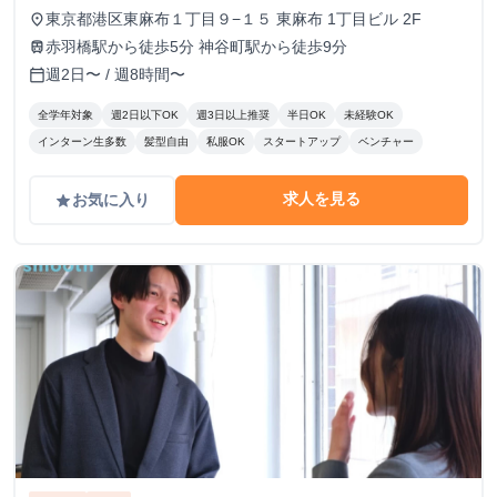
修終了後：1,600円～ ＼アポ獲得によるインセンティブあり
東京都港区東麻布１丁目９−１５ 東麻布 1丁目ビル 2F
place
／ 1件〜10件：10,000円 11件〜20件：20,000円 ※毎月獲
赤羽橋駅から徒歩5分 神谷町駅から徒歩9分
train
得件数の計算はリセットされます 給与モデル ■月48時間稼
週2日〜 / 週8時間〜
calendar_today
働、アポ10件の場合：176,800円 内訳：48時間×時給1,600
円＋10件×インセンティブ10,000円 ■月80時間稼働、アポ20
全学年対象
週2日以下OK
週3日以上推奨
半日OK
未経験OK
件の場合：428,000円 内訳：80時間×時給1,600円＋10件（1
インターン生多数
髪型自由
私服OK
スタートアップ
ベンチャー
件～10件）×インセンティブ10,000円＋10件（11件～20
件）×20,000円
求人を見る
お気に入り
grade