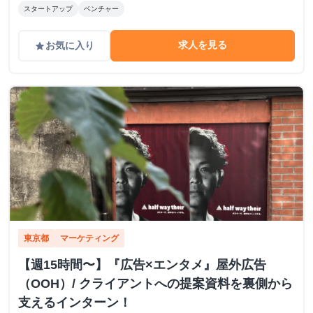
スタートアップ
ベンチャー
求人を見る
お気に入り
grade
東京都
マーケティング
【週15時間〜】『広告×エンタメ』屋外広告
（OOH）/ クライアントへの提案資料を裏側から
支えるインターン！