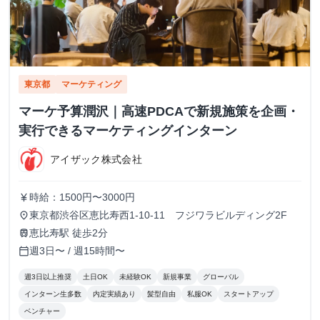
東京都
マーケティング
マーケ予算潤沢｜高速PDCAで新規施策を企画・
実行できるマーケティングインターン
アイザック株式会社
時給：1500円〜3000円
currency_yen
東京都渋谷区恵比寿西1-10-11 フジワラビルディング2F
place
恵比寿駅 徒歩2分
train
週3日〜 / 週15時間〜
calendar_today
週3日以上推奨
土日OK
未経験OK
新規事業
グローバル
インターン生多数
内定実績あり
髪型自由
私服OK
スタートアップ
ベンチャー