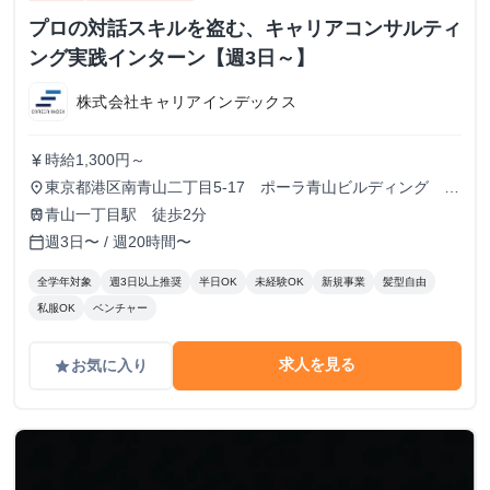
プロの対話スキルを盗む、キャリアコンサルティ
ング実践インターン【週3日～】
株式会社キャリアインデックス
時給1,300円～
currency_yen
東京都港区南青山二丁目5-17 ポーラ青山ビルディング
place
13F
青山一丁目駅 徒歩2分
train
週3日〜 / 週20時間〜
calendar_today
全学年対象
週3日以上推奨
半日OK
未経験OK
新規事業
髪型自由
私服OK
ベンチャー
求人を見る
お気に入り
grade