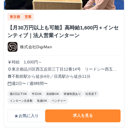
東京都
営業
【月30万円以上も可能】高時給1,600円＋インセ
ンティブ｜法人営業インターン
株式会社DigiMan
時給 1,600円～
currency_yen
東京都品川区西五反田三丁目12番14号 リードシー西五反
place
田ビル7-8階（受付8階）
不動前駅から徒歩4分／目黒駅から徒歩11分
train
週2日〜 / 週8時間〜
calendar_today
週2日以下OK
半日OK
未経験OK
研修制度あり
社長直下
インターン生多数
私服OK
ベンチャー
求人を見る
お気に入り
grade