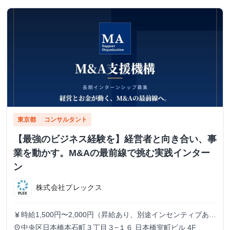
東京都
コンサルタント
【最強のビジネス経験を】経営者と向き合い、事
業を動かす。M&Aの最前線で挑む実践インター
ン
株式会社プレックス
時給1,500円〜2,000円（昇給あり、別途インセンティブあ
currency_yen
り）
中央区日本橋本石町３丁目３−１６ 日本橋室町ビル 4F
place