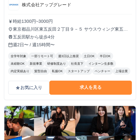
株式会社アップグレード
時給1300円~3000円
currency_yen
東京都品川区東五反田２丁目９－５ サウスウィング東五反
place
田５階
五反田駅から徒歩4分
train
週2日〜 / 週15時間〜
calendar_today
全学年対象
一部リモート可
週3日以上推奨
土日OK
半日OK
未経験OK
新規事業
研修制度あり
社長直下
インターン生多数
内定実績あり
髪型自由
私服OK
スタートアップ
ベンチャー
上場企業
求人を見る
お気に入り
grade