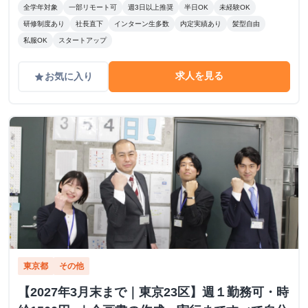
全学年対象
一部リモート可
週3日以上推奨
半日OK
未経験OK
研修制度あり
社長直下
インターン生多数
内定実績あり
髪型自由
私服OK
スタートアップ
求人を見る
お気に入り
grade
東京都
その他
【2027年3月末まで｜東京23区】週１勤務可・時