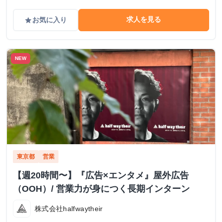
求人を見る
お気に入り
grade
NEW
東京都
営業
【週20時間〜】『広告×エンタメ』屋外広告
（OOH）/ 営業力が身につく長期インターン
株式会社halfwaytheir