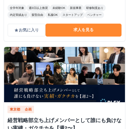
たい人 どちらも大歓迎！！！
全学年対象
週3日以上推奨
未経験OK
新規事業
研修制度あり
内定実績あり
髪型自由
私服OK
スタートアップ
ベンチャー
求人を見る
お気に入り
grade
東京都
企画
経営戦略部立ち上げメンバーとして誰にも負けな
い実績・ガクチカを【週2〜】