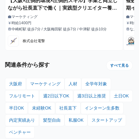
【大阪×圧倒的環境×圧倒的スキル】学業と両立し
複数
ながら社長直下で働く｜実践型クリエイター養成
期イ
インターン
マーケティング
マー
work
work
職種
職種
時給1400円
時給：
currency_yen
currency_yen
給与
給与
中崎町駅 徒歩7分 / 大阪梅田駅 徒歩7分 / 中津駅 徒歩10分
なん
train
train
最寄駅
最寄駅
株式会社電撃
関連条件から探す
すべて見る
大阪府
マーケティング
人材
全学年対象
フルリモート
週2日以下OK
週3日以上推奨
土日OK
半日OK
未経験OK
社長直下
インターン生多数
内定実績あり
髪型自由
私服OK
スタートアップ
ベンチャー