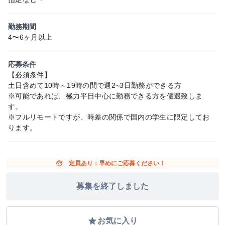
勤務期間
4〜6ヶ月以上
応募条件
【必須条件】
土日含めて10時～19時の間で週2~3日勤務ができる方
※可能であれば、極力平日中心に勤務できる方を優遇致しま
す。
※フルリモートですが、時差の関係で国内の学生に限定してお
ります。
face
定員あり：早めにご応募ください！
募集を終了しました
grade
お気に入り