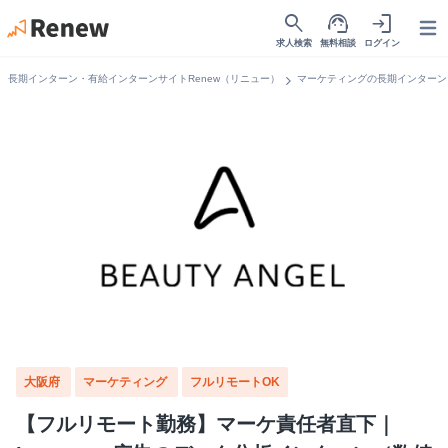
search
support_agent
login
Open
求人検索
無料相談
ログイン
chevron_right
長期インターン・有給インターンサイトRenew（リニュー）
マーケティングの長期インターン
大阪府
マーケティング
フルリモートOK
【フルリモート勤務】マーケ責任者直下｜