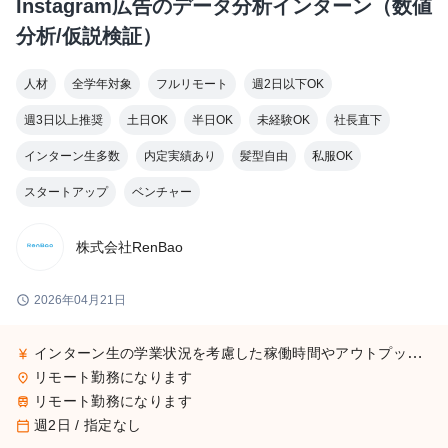
Instagram広告のデータ分析インターン（数値
分析/仮説検証）
人材
全学年対象
フルリモート
週2日以下OK
週3日以上推奨
土日OK
半日OK
未経験OK
社長直下
インターン生多数
内定実績あり
髪型自由
私服OK
スタートアップ
ベンチャー
株式会社RenBao
schedule
2026年04月21日
インターン生の学業状況を考慮した稼働時間やアウトプットに応じて採用時に給与を決定致します。面談時に詳細はお伝えしますのでご安心ください。 ※稼働時間に対して支給する場合、最低賃金を下回ることはございませんのでご安心ください。 例） ① 営業日単価2,000円 ② 月50,000円 など
currency_yen
リモート勤務になります
place
リモート勤務になります
train
週2日 / 指定なし
calendar_today