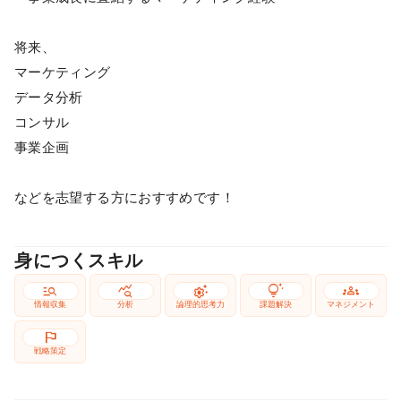
将来、
マーケティング
データ分析
コンサル
事業企画
などを志望する方におすすめです！
身につくスキル
manage_search
query_stats
settings_suggest
tips_and_updates
groups
情報収集
分析
論理的思考力
課題解決
マネジメント
flag
戦略策定