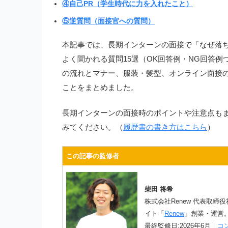
④自己PR（学生時代に力を入れたこと）
⑤逆質問（面接官への質問）
本記事では、長期インターンの面接で「なぜ落
よく聞かれる質問15選（OK回答例・NG回答
の流れとマナー、服装・髪型、オンライン面接
ことをまとめました。
長期インターンの面接時のポイントや注意点も
みてください。（
履歴書の書き方はこちら
）
この記事の監修者
柴田 将希
株式会社Renew 代表取締
イト「
Renew
」創業・運営
最終監修日:2026年6月｜
コ