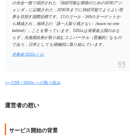
の全会一致で採択された「持続可能な開発のための2030アジ
ェンダ」に記載された，2030年までに持続可能でよりよい世
界を目指す国際目標です。17のゴール・169のターゲットか
ら構成され，地球上の「誰一人取り残さない（leave no one
behind）」ことを誓っています。SDGsは発展途上国のみな
らず，先進国自身が取り組むユニバーサル（普遍的）なもの
であり，日本としても積極的に取り組んでいます。
外務省-SDGsとは
>> CSR / SDGs への取り組み
運営者の想い
サービス開始の背景