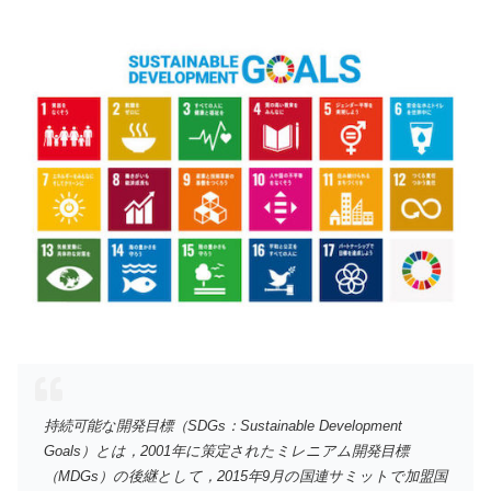
持続可能な開発目標（SDGs：Sustainable Development
Goals）とは，2001年に策定されたミレニアム開発目標
（MDGs）の後継として，2015年9月の国連サミットで加盟国