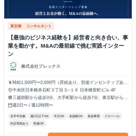
東京都
コンサルタント
【最強のビジネス経験を】経営者と向き合い、事
業を動かす。M&Aの最前線で挑む実践インター
ン
株式会社プレックス
時給1,500円〜2,000円（昇給あり、別途インセンティブあ
currency_yen
り）
中央区日本橋本石町３丁目３−１６ 日本橋室町ビル 4F
place
三越前駅から徒歩3分、大手町駅から徒歩7分、東京駅から徒
train
歩9分
週2日〜 / 週12時間〜
calendar_today
全学年対象
週2日以下OK
半日OK
未経験OK
新規事業
グローバル
内定実績あり
私服OK