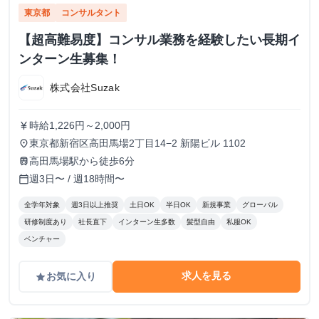
東京都
コンサルタント
【超高難易度】コンサル業務を経験したい長期イ
ンターン生募集！
株式会社Suzak
時給1,226円～2,000円
currency_yen
東京都新宿区高田馬場2丁目14−2 新陽ビル 1102
place
高田馬場駅から徒歩6分
train
週3日〜 / 週18時間〜
calendar_today
全学年対象
週3日以上推奨
土日OK
半日OK
新規事業
グローバル
研修制度あり
社長直下
インターン生多数
髪型自由
私服OK
ベンチャー
求人を見る
お気に入り
grade