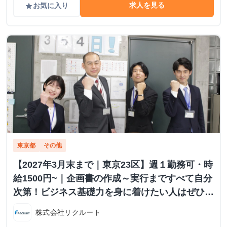
求人を見る
お気に入り
grade
東京都
その他
【2027年3月末まで｜東京23区】週１勤務可・時
給1500円~｜企画書の作成～実行まですべて自分
次第！ビジネス基礎力を身に着けたい人はぜひご
応募ください！
株式会社リクルート