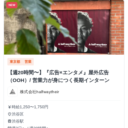
NEW
東京都
営業
【週20時間〜】『広告×エンタメ』屋外広告
（OOH）/ 営業力が身につく長期インターン
株式会社halfwaytheir
時給1,250〜1,750円
currency_yen
渋谷区
place
渋谷駅
train