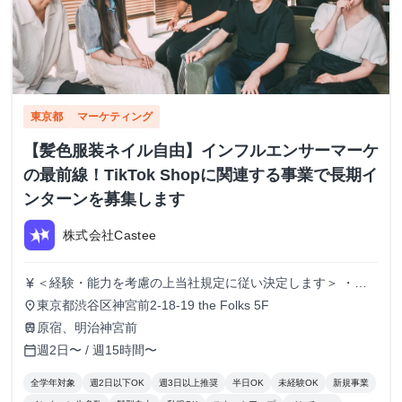
東京都
マーケティング
【髪色服装ネイル自由】インフルエンサーマーケ
の最前線！TikTok Shopに関連する事業で長期イ
ンターンを募集します
株式会社Castee
＜経験・能力を考慮の上当社規定に従い決定します＞ ・時
currency_yen
給1,250円〜 ・昇給：実績に応じて有
東京都渋谷区神宮前2-18-19 the Folks 5F
place
原宿、明治神宮前
train
週2日〜 / 週15時間〜
calendar_today
全学年対象
週2日以下OK
週3日以上推奨
半日OK
未経験OK
新規事業