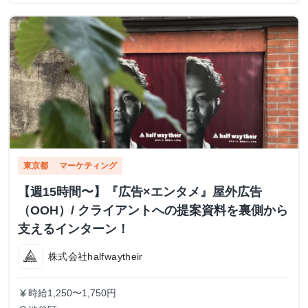
東京都
マーケティング
【週15時間〜】『広告×エンタメ』屋外広告
（OOH）/ クライアントへの提案資料を裏側から
支えるインターン！
株式会社halfwaytheir
時給1,250〜1,750円
currency_yen