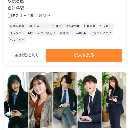
渋谷区
place
渋谷駅
train
週2日〜 / 週15時間〜
calendar_today
全学年対象
週2日以下OK
半日OK
未経験OK
新規事業
社長直下
インターン生多数
内定実績あり
髪型自由
私服OK
スタートアップ
ベンチャー
求人を見る
お気に入り
grade