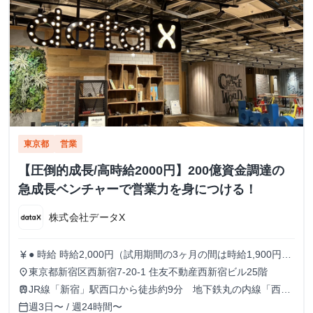
東京都
営業
【圧倒的成長/高時給2000円】200億資金調達の
急成長ベンチャーで営業力を身につける！
株式会社データX
● 時給 時給2,000円（試用期間の3ヶ月の間は時給1,900円）
currency_yen
※出勤日数に応じたボーナスもあり！！ ● 勤務時間 9:30
東京都新宿区西新宿7-20-1 住友不動産西新宿ビル25階
place
～18:30 ※月曜のみ10:30～19:30 ※実働8時間 ※原則残業な
JR線「新宿」駅西口から徒歩約9分 地下鉄丸の内線「西新
train
し 週5日でがっつり稼ぎたい人 / 週3~4日でもしっかり働き
宿」駅1番出口から徒歩約5分
週3日〜 / 週24時間〜
calendar_today