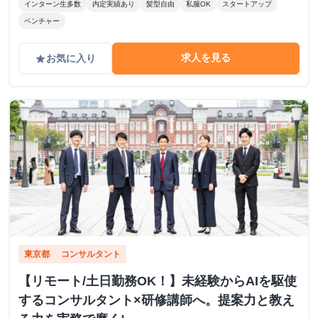
インターン生多数
内定実績あり
髪型自由
私服OK
スタートアップ
ーディーな成長と収入アップを支援します！ 私たちと一緒
ベンチャー
に挑戦しましょう！
求人を見る
お気に入り
grade
東京都
コンサルタント
【リモート/土日勤務OK！】未経験からAIを駆使
するコンサルタント×研修講師へ。提案力と教え