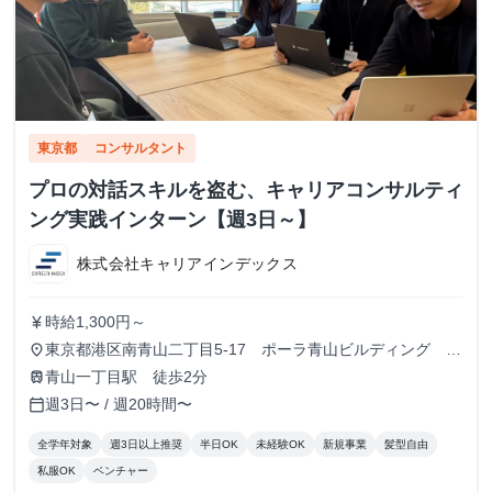
東京都
コンサルタント
プロの対話スキルを盗む、キャリアコンサルティ
ング実践インターン【週3日～】
株式会社キャリアインデックス
時給1,300円～
currency_yen
東京都港区南青山二丁目5-17 ポーラ青山ビルディング
place
13F
青山一丁目駅 徒歩2分
train
週3日〜 / 週20時間〜
calendar_today
全学年対象
週3日以上推奨
半日OK
未経験OK
新規事業
髪型自由
私服OK
ベンチャー