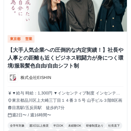
東京都
営業
【大手人気企業への圧倒的な内定実績！】社長や
人事との距離も近くビジネス戦闘力が身につく環
境/服装髪色自由/自由シフト制
株式会社EISHIN
▼給与 時給：1,300円 ▼インセンティブ制度 インセンティ
currency_yen
ブ制度あり。 1件の商談実施につき、500円のインセンティ
東京都品川区上大崎三丁目１４番３５号 山手ビル３階B区画
place
ブを支給します。 商談につながるアポイントを取得するこ
目黒駅/五反田駅 徒歩約7分
train
とで、インセンティブが発生する仕組みです。 ▼こんな方
週2日〜 / 週16時間〜
calendar_today
にピッタリ！ ・学生のうちからガッツリ稼ぎたい！ ・成果
に見合った給料が欲しい！ ・成長意欲があり、挑戦する環
全学年対象
週3日以上推奨
半日OK
未経験OK
研修制度あり
社長直下
境を求めている！ あなたの頑張りをしっかり評価し、スピ