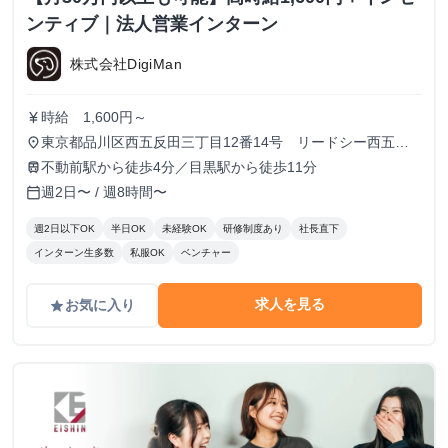
ンティブ｜法人営業インターン
株式会社DigiMan
時給 1,600円～
currency_yen
東京都品川区西五反田三丁目12番14号 リードシー西五反
place
田ビル7-8階（受付8階）
不動前駅から徒歩4分／目黒駅から徒歩11分
train
週2日〜 / 週8時間〜
calendar_today
週2日以下OK
半日OK
未経験OK
研修制度あり
社長直下
インターン生多数
私服OK
ベンチャー
求人を見る
お気に入り
grade