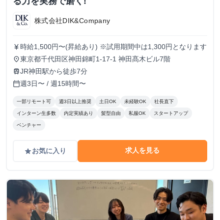
る力を実務で磨く!
株式会社DIK&Company
時給1,500円〜(昇給あり) ※試用期間中は1,300円となります
currency_yen
東京都千代田区神田錦町1-17-1 神田髙木ビル7階
place
JR神田駅から徒歩7分
train
週3日〜 / 週15時間〜
calendar_today
一部リモート可
週3日以上推奨
土日OK
未経験OK
社長直下
インターン生多数
内定実績あり
髪型自由
私服OK
スタートアップ
ベンチャー
求人を見る
お気に入り
grade