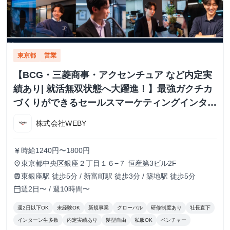
東京都
営業
【BCG・三菱商事・アクセンチュア など内定実
績あり| 就活無双状態へ大躍進！】最強ガクチカ
づくりができるセールスマーケティングインター
ン！
株式会社WEBY
時給1240円〜1800円
currency_yen
東京都中央区銀座２丁目１６−７ 恒産第3ビル2F
place
東銀座駅 徒歩5分 / 新富町駅 徒歩3分 / 築地駅 徒歩5分
train
週2日〜 / 週10時間〜
calendar_today
週2日以下OK
未経験OK
新規事業
グローバル
研修制度あり
社長直下
インターン生多数
内定実績あり
髪型自由
私服OK
ベンチャー