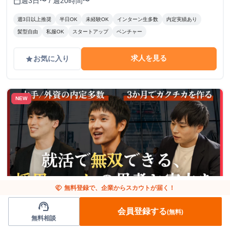
週3日〜 / 週20時間〜
calendar_today
週3日以上推奨
半日OK
未経験OK
インターン生多数
内定実績あり
髪型自由
私服OK
スタートアップ
ベンチャー
求人を見る
お気に入り
grade
NEW
handshake
無料登録で、企業からスカウトが届く！
東京都
人事/広報
support_agent
会員登録する
(無料)
【週3〜／フレックス】新卒採用責任者の直下で
無料相談