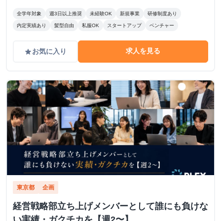
たい人 どちらも大歓迎！！！
全学年対象
週3日以上推奨
未経験OK
新規事業
研修制度あり
内定実績あり
髪型自由
私服OK
スタートアップ
ベンチャー
求人を見る
お気に入り
grade
東京都
企画
経営戦略部立ち上げメンバーとして誰にも負けな
い実績・ガクチカを【週2〜】