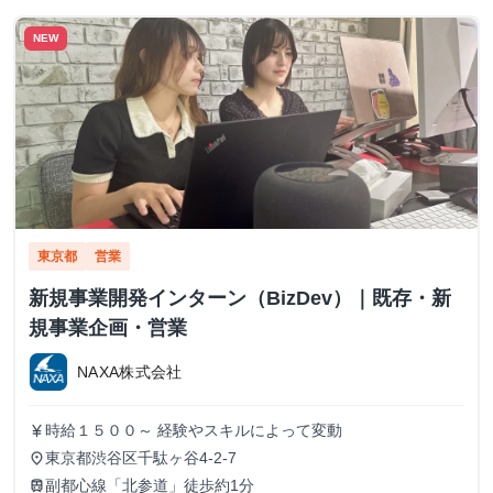
NEW
東京都
営業
新規事業開発インターン（BizDev）｜既存・新
規事業企画・営業
NAXA株式会社
時給１５００～ 経験やスキルによって変動
currency_yen
東京都渋谷区千駄ヶ谷4-2-7
place
副都心線「北参道」徒歩約1分
train