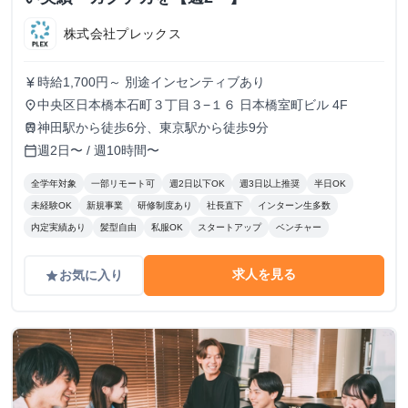
株式会社プレックス
時給1,700円～ 別途インセンティブあり
currency_yen
中央区日本橋本石町３丁目３−１６ 日本橋室町ビル 4F
place
神田駅から徒歩6分、東京駅から徒歩9分
train
週2日〜 / 週10時間〜
calendar_today
全学年対象
一部リモート可
週2日以下OK
週3日以上推奨
半日OK
未経験OK
新規事業
研修制度あり
社長直下
インターン生多数
内定実績あり
髪型自由
私服OK
スタートアップ
ベンチャー
求人を見る
お気に入り
grade