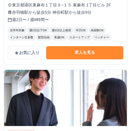
修終了後：1,600円～ ＼アポ獲得によるインセンティブあり
東京都港区東麻布１丁目９−１５ 東麻布 1丁目ビル 2F
place
／ 1件〜10件：10,000円 11件〜20件：20,000円 ※毎月獲
赤羽橋駅から徒歩5分 神谷町駅から徒歩9分
train
得件数の計算はリセットされます 給与モデル ■月48時間稼
週2日〜 / 週8時間〜
calendar_today
働、アポ10件の場合：176,800円 内訳：48時間×時給1,600
円＋10件×インセンティブ10,000円 ■月80時間稼働、アポ20
全学年対象
週2日以下OK
週3日以上推奨
半日OK
未経験OK
件の場合：428,000円 内訳：80時間×時給1,600円＋10件（1
インターン生多数
髪型自由
私服OK
スタートアップ
ベンチャー
件～10件）×インセンティブ10,000円＋10件（11件～20
件）×20,000円
求人を見る
お気に入り
grade