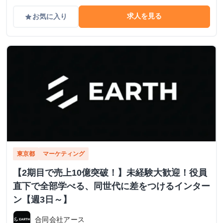
求人を見る
お気に入り
grade
東京都
マーケティング
【2期目で売上10億突破！】未経験大歓迎！役員
直下で全部学べる、同世代に差をつけるインター
ン【週3日～】
合同会社アース