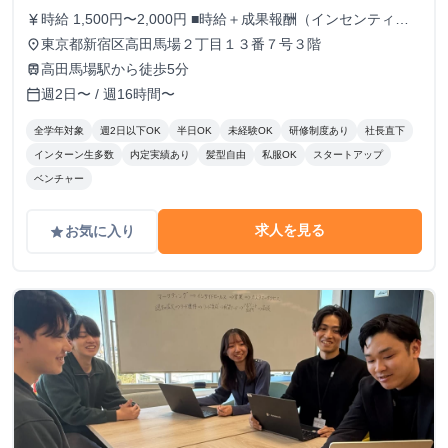
時給 1,500円〜2,000円 ■時給＋成果報酬（インセンティ
currency_yen
ブ）制度 現在最高時給2000円。 また、アポイント獲得1件
東京都新宿区高田馬場２丁目１３番７号３階
place
毎に5,000〜20,000円を支給いたします。 上限はないため結
高田馬場駅から徒歩5分
train
果を出した分だけ還元されます！ ※時給や成果報酬は役職
週2日〜 / 週16時間〜
calendar_today
や在籍期間に応じて変動
全学年対象
週2日以下OK
半日OK
未経験OK
研修制度あり
社長直下
インターン生多数
内定実績あり
髪型自由
私服OK
スタートアップ
ベンチャー
求人を見る
お気に入り
grade