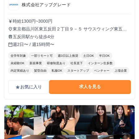
株式会社アップグレード
時給1300円~3000円
currency_yen
東京都品川区東五反田２丁目９－５ サウスウィング東五反
place
田５階
五反田駅から徒歩4分
train
週2日〜 / 週15時間〜
calendar_today
全学年対象
一部リモート可
週3日以上推奨
土日OK
半日OK
未経験OK
新規事業
研修制度あり
社長直下
インターン生多数
内定実績あり
髪型自由
私服OK
スタートアップ
ベンチャー
上場企業
求人を見る
お気に入り
grade