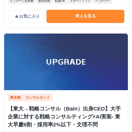
インターン生多数
髪型自由
私服OK
スタートアップ
ベンチャー
求人を見る
お気に入り
grade
東京都
コンサルタント
【東大→戦略コンサル（Bain）出身CEO】大手
企業に対する戦略コンサルティング×AI実装- 東
大早慶8割・採用率2%以下・文理不問