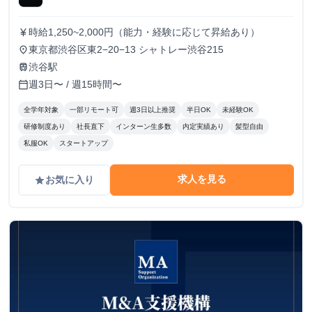
時給1,250~2,000円（能力・経験に応じて昇給あり）
currency_yen
東京都渋谷区東2−20−13 シャトレー渋谷215
place
渋谷駅
train
週3日〜 / 週15時間〜
calendar_today
全学年対象
一部リモート可
週3日以上推奨
半日OK
未経験OK
研修制度あり
社長直下
インターン生多数
内定実績あり
髪型自由
私服OK
スタートアップ
求人を見る
お気に入り
grade