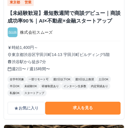
東京都
営業
【未経験歓迎】最短数週間で商談デビュー｜商談
成功率90％｜AI×不動産×金融スタートアップ
株式会社スムーズ
時給1,400円～
currency_yen
東京都渋谷区宇田川町14-13 宇田川町ビルディング5階
place
渋谷駅から徒歩7分
train
週2日〜 / 週15時間〜
calendar_today
全学年対象
一部リモート可
週2日以下OK
週3日以上推奨
土日OK
半日OK
未経験OK
研修制度あり
インターン生多数
内定実績あり
私服OK
スタートアップ
求人を見る
お気に入り
grade