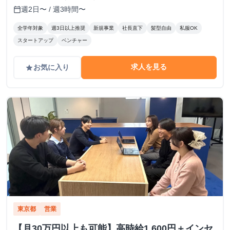
週2日〜 / 週3時間〜
calendar_today
全学年対象
週3日以上推奨
新規事業
社長直下
髪型自由
私服OK
スタートアップ
ベンチャー
求人を見る
お気に入り
grade
東京都
営業
【月30万円以上も可能】高時給1,600円＋インセ