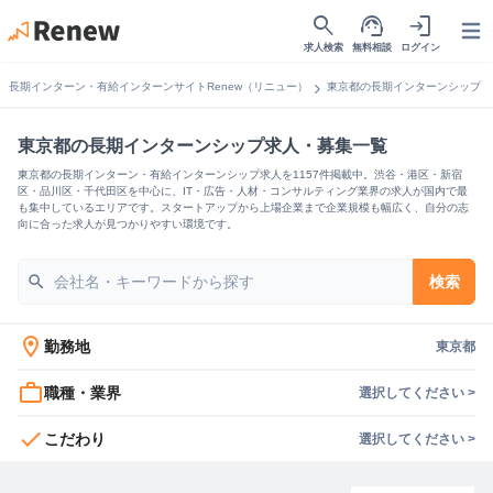
search
support_agent
login
Open
求人検索
無料相談
ログイン
chevron_right
長期インターン・有給インターンサイトRenew（リニュー）
東京都の長期インターンシップ
東京都の長期インターンシップ求人・募集一覧
東京都の長期インターン・有給インターンシップ求人を1157件掲載中。渋谷・港区・新宿
区・品川区・千代田区を中心に、IT・広告・人材・コンサルティング業界の求人が国内で最
も集中しているエリアです。スタートアップから上場企業まで企業規模も幅広く、自分の志
向に合った求人が見つかりやすい環境です。
search
検索
location_on
勤務地
東京都
work_outline
職種・業界
選択してください >
check
こだわり
選択してください >