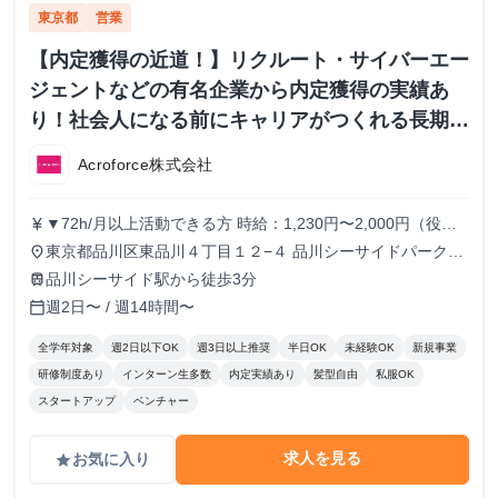
東京都
営業
【内定獲得の近道！】リクルート・サイバーエー
ジェントなどの有名企業から内定獲得の実績あ
り！社会人になる前にキャリアがつくれる長期イ
ンターンシップ！
Acroforce株式会社
▼72h/月以上活動できる方 時給：1,230円〜2,000円（役職
currency_yen
により変動） ▼56h/月以上72h/月未満活動できる方 時給：
東京都品川区東品川４丁目１２−４ 品川シーサイドパークタ
place
1,230円〜1,780円（役職により変動） ▼56h/月未満活動で
ワー 11F
品川シーサイド駅から徒歩3分
train
きる方 時給：1,230円 ※半年に1回ずつ、実績によりインセ
週2日〜 / 週14時間〜
calendar_today
ンティブの支給があります。
全学年対象
週2日以下OK
週3日以上推奨
半日OK
未経験OK
新規事業
研修制度あり
インターン生多数
内定実績あり
髪型自由
私服OK
スタートアップ
ベンチャー
求人を見る
お気に入り
grade