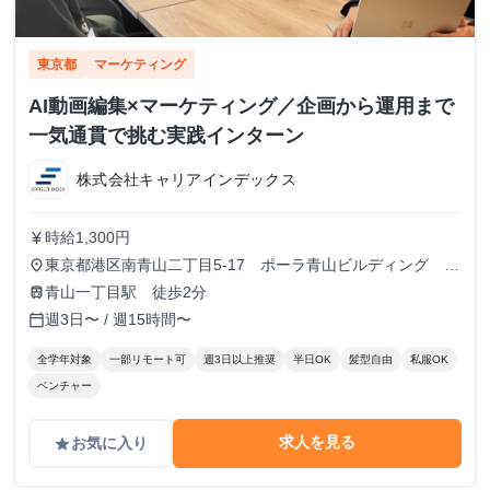
東京都
マーケティング
AI動画編集×マーケティング／企画から運用まで
一気通貫で挑む実践インターン
株式会社キャリアインデックス
時給1,300円
currency_yen
東京都港区南青山二丁目5-17 ポーラ青山ビルディング
place
13F
青山一丁目駅 徒歩2分
train
週3日〜 / 週15時間〜
calendar_today
全学年対象
一部リモート可
週3日以上推奨
半日OK
髪型自由
私服OK
ベンチャー
求人を見る
お気に入り
grade