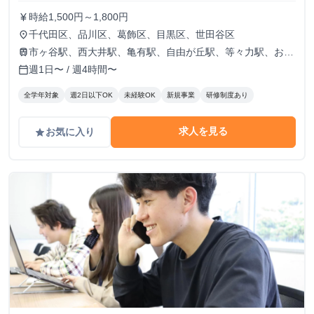
時給1,500円～1,800円
currency_yen
千代田区、品川区、葛飾区、目黒区、世田谷区
place
市ヶ谷駅、西大井駅、亀有駅、自由が丘駅、等々力駅、お花
train
茶屋駅
週1日〜 / 週4時間〜
calendar_today
全学年対象
週2日以下OK
未経験OK
新規事業
研修制度あり
求人を見る
お気に入り
grade