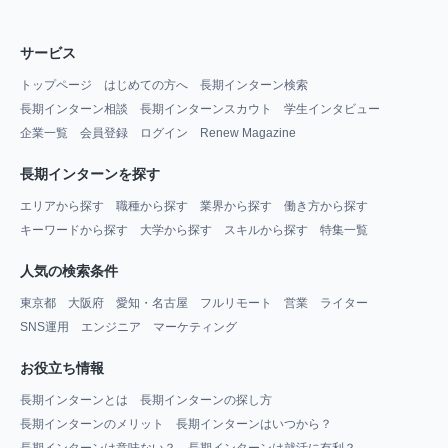
サービス
トップページ
はじめての方へ
長期インターン検索
長期インターン相談
長期インターンスカウト
学生インタビュー
企業一覧
会員登録
ログイン
Renew Magazine
長期インターンを探す
エリアから探す
職種から探す
業界から探す
働き方から探す
キーワードから探す
大学から探す
スキルから探す
特集一覧
人気の検索条件
東京都
大阪府
愛知・名古屋
フルリモート
営業
ライター
SNS運用
エンジニア
マーケティング
お役立ち情報
長期インターンとは
長期インターンの探し方
長期インターンのメリット
長期インターンはいつから？
長期インターンは意味ない？
長期インターンは就活に有利？