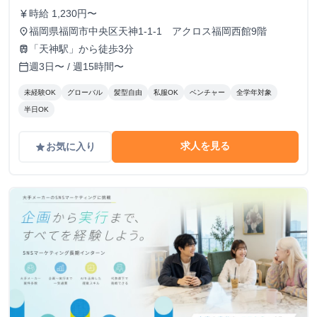
時給 1,230円〜
currency_yen
福岡県福岡市中央区天神1-1-1 アクロス福岡西館9階
place
「天神駅」から徒歩3分
train
週3日〜 / 週15時間〜
calendar_today
未経験OK
グローバル
髪型自由
私服OK
ベンチャー
全学年対象
半日OK
求人を見る
お気に入り
grade