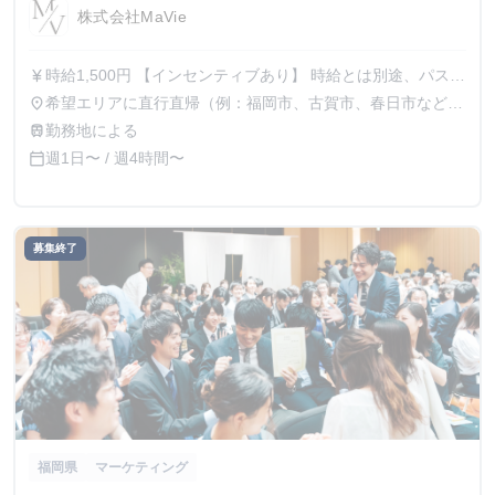
株式会社MaVie
時給1,500円 【インセンティブあり】 時給とは別途、パスし
currency_yen
た商談が成約すると、1件あたり4〜8万円の高額インセンテ
希望エリアに直行直帰（例：福岡市、古賀市、春日市など）
place
ィブも発生します（受注率は30〜50％）。 未経験からスタ
※ご希望に応じて勤務地調整可能
勤務地による
train
ートした方でも月平均20件のアポイント獲得が可能です。
週1日〜 / 週4時間〜
calendar_today
【インターン生の収入例】 入社3か月目（学生・土日のみ勤
務）：月収20万円（インセンティブ込み） 勤続1年（Wワー
カー・土日のみ勤務）：月収45万円（インセンティブ込み）
募集終了
福岡県
マーケティング