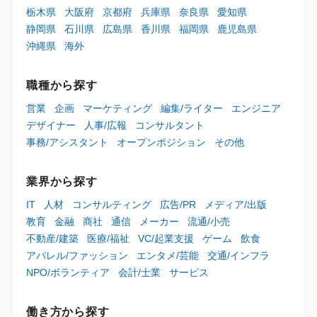
栃木県
大阪府
京都府
兵庫県
奈良県
愛知県
静岡県
石川県
広島県
香川県
福岡県
鹿児島県
沖縄県
海外
職種から探す
営業
企画
マーケティング
編集/ライター
エンジニア
デザイナー
人事/広報
コンサルタント
事務/アシスタント
オープンポジション
その他
業界から探す
IT
人材
コンサルティング
広告/PR
メディア/出版
教育
金融
商社
通信
メーカー
流通/小売
不動産/建築
医療/福祉
VC/起業支援
ゲーム
飲食
アパレル/ファッション
エンタメ/芸能
交通/インフラ
NPO/ボランティア
会計/士業
サービス
働き方から探す