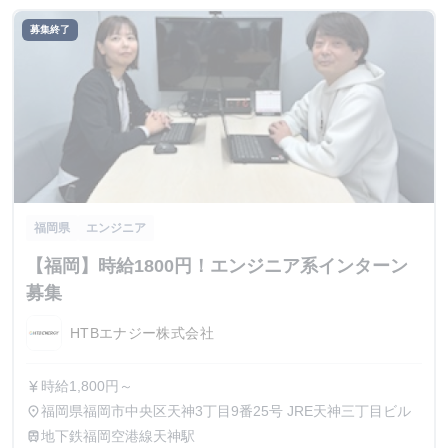
募集終了
福岡県
エンジニア
【福岡】時給1800円！エンジニア系インターン
募集
HTBエナジー株式会社
時給1,800円～
currency_yen
福岡県福岡市中央区天神3丁目9番25号 JRE天神三丁目ビル
place
地下鉄福岡空港線天神駅
train