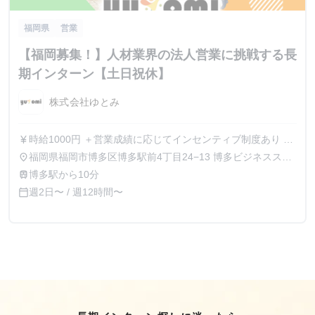
福岡県
営業
【福岡募集！】人材業界の法人営業に挑戦する長
期インターン【土日祝休】
株式会社ゆとみ
時給1000円 ＋営業成績に応じてインセンティブ制度あり ※
currency_yen
インセンティブ制度の詳細は面接時にご説明いたします。
福岡県福岡市博多区博多駅前4丁目24−13 博多ビジネススク
place
エア6F
博多駅から10分
train
週2日〜 / 週12時間〜
calendar_today