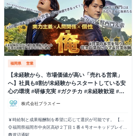
福岡県
営業
【未経験から、市場価値が高い「売れる営業」
へ】社員も8割が未経験からスタートしている安
心の環境 #研修充実 #ガクチカ #未経験歓迎 #福
岡 株式会社プラスイーの長期・有給インターン
株式会社プラスイー
シップ
時給制と成果報酬制を希望に応じて選択が可能です。 【時
currency_yen
給制の場合】 ・時給1,300円＋ご成約１件ごとにインセンテ
福岡県福岡市中央区高砂２丁目１番４号オーキッドプレイス
place
ィブ10,000円 【成果報酬制の場合】 ご成約1件単価120,000
天神南４０４号室
渡辺通駅
train