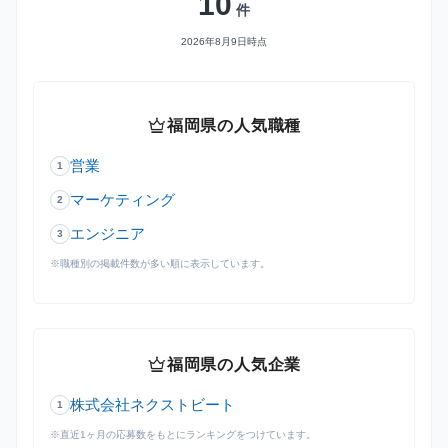
10
件
2026年8月9日時点
crown
福岡県の人気職種
営業
1
マーケティング
2
エンジニア
3
※職種別の掲載件数が多い順に表示しています。
crown
福岡県の人気企業
株式会社ネクストビート
1
※直近1ヶ月の応募数をもとにランキングをつけています。