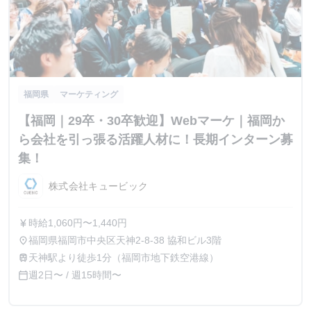
福岡県
マーケティング
【福岡｜29卒・30卒歓迎】Webマーケ｜福岡か
ら会社を引っ張る活躍人材に！長期インターン募
集！
株式会社キュービック
時給1,060円〜1,440円
currency_yen
福岡県福岡市中央区天神2-8-38 協和ビル3階
place
天神駅より徒歩1分（福岡市地下鉄空港線）
train
週2日〜 / 週15時間〜
calendar_today