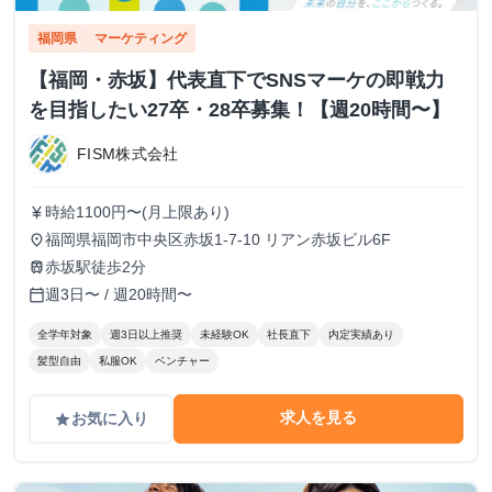
福岡県
マーケティング
【福岡・赤坂】代表直下でSNSマーケの即戦力
を目指したい27卒・28卒募集！【週20時間〜】
FISM株式会社
時給1100円〜(月上限あり)
currency_yen
福岡県福岡市中央区赤坂1-7-10 リアン赤坂ビル6F
place
赤坂駅徒歩2分
train
週3日〜 / 週20時間〜
calendar_today
全学年対象
週3日以上推奨
未経験OK
社長直下
内定実績あり
髪型自由
私服OK
ベンチャー
求人を見る
お気に入り
grade