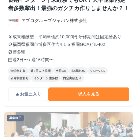
長期インターン | 未経験でもOK！大手企業内定
者多数輩出！最強のガクチカ作りしませんか？！
アプコグループジャパン株式会社
成果報酬型：平均単価約10,000円 研修期間は固定給あり な
currency_yen
かには初日で契約獲得をする人もいます。また、入社2ヵ月
福岡県福岡市博多区住吉4-1-5 福岡GOAビル402
place
目には、ほとんどの方が1日1件は契約獲得ができるようにな
博多駅
train
ります。
週2日〜 / 週16時間〜
calendar_today
全学年対象
週3日以上推奨
土日OK
未経験OK
グローバル
研修制度あり
インターン生多数
内定実績あり
求人を見る
お気に入り
grade
募集終了