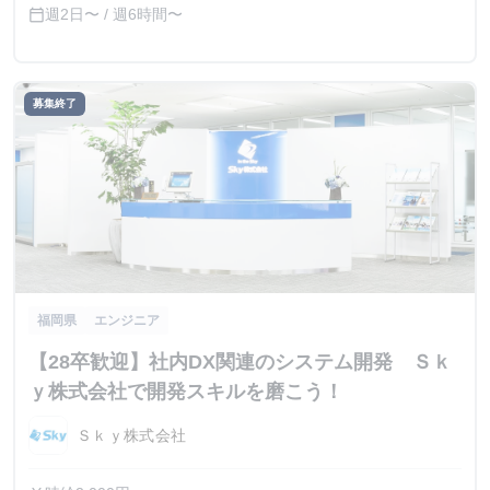
週2日〜 / 週6時間〜
calendar_today
募集終了
福岡県
エンジニア
【28卒歓迎】社内DX関連のシステム開発 Ｓｋ
ｙ株式会社で開発スキルを磨こう！
Ｓｋｙ株式会社