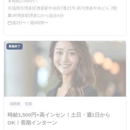
時給2,000円～
currency_yen
福岡市博多区博多駅中央街7番21号 紙与博多中央ビル 7階
place
JR博多駅博多口から徒歩4分
train
週2日〜 / 週6時間〜
calendar_today
募集終了
福岡県
営業
時給1,500円+高インセン！土日・週1日から
OK！長期インターン