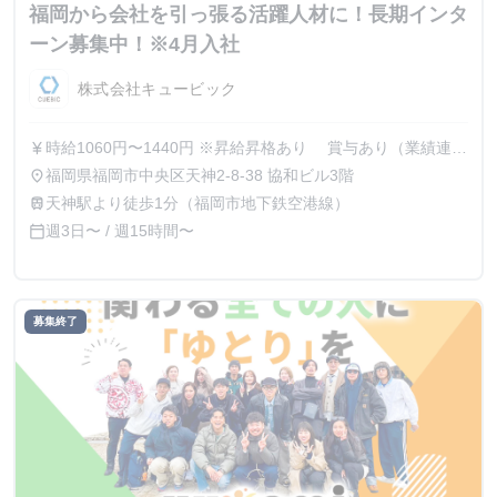
福岡から会社を引っ張る活躍人材に！長期インタ
ーン募集中！※4月入社
株式会社キュービック
時給1060円〜1440円 ※昇給昇格あり 賞与あり（業績連
currency_yen
動） 社歴に応じて有給休暇の付与あり
福岡県福岡市中央区天神2-8-38 協和ビル3階
place
天神駅より徒歩1分（福岡市地下鉄空港線）
train
週3日〜 / 週15時間〜
calendar_today
募集終了