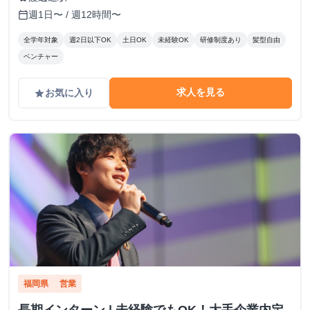
円～ ※ご成約件数が増えていくごとに自身のグレードがブ
週1日〜 / 週12時間〜
calendar_today
ロンズ・シルバー・ゴールドと昇給し 1件あたりの単価がア
ップしていきます。
全学年対象
週2日以下OK
土日OK
未経験OK
研修制度あり
髪型自由
ベンチャー
求人を見る
お気に入り
grade
福岡県
営業