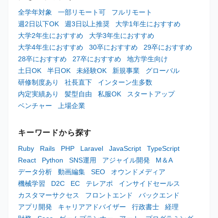
全学年対象
一部リモート可
フルリモート
週2日以下OK
週3日以上推奨
大学1年生におすすめ
大学2年生におすすめ
大学3年生におすすめ
大学4年生におすすめ
30卒におすすめ
29卒におすすめ
28卒におすすめ
27卒におすすめ
地方学生向け
土日OK
半日OK
未経験OK
新規事業
グローバル
研修制度あり
社長直下
インターン生多数
内定実績あり
髪型自由
私服OK
スタートアップ
ベンチャー
上場企業
キーワードから探す
Ruby
Rails
PHP
Laravel
JavaScript
TypeScript
React
Python
SNS運用
アジャイル開発
M＆A
データ分析
動画編集
SEO
オウンドメディア
機械学習
D2C
EC
テレアポ
インサイドセールス
カスタマーサクセス
フロントエンド
バックエンド
アプリ開発
キャリアアドバイザー
行政書士
経理