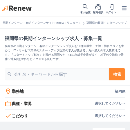
search
support_agent
login
Open
求人検索
無料相談
ログイン
chevron_right
長期インターン・有給インターンサイトRenew（リニュー）
福岡県の長期インターンシップ
福岡県の長期インターンシップ求人・募集一覧
福岡県の長期インターン・有給インターンシップ求人を10件掲載中。天神・博多エリアを中
心に、IT・サービス業界のスタートアップ企業の求人が集まる、九州最大の求人集積地で
す。「スタートアップ都市」を掲げる福岡ならではの急成長企業が多く、地下鉄空港線で天
神〜博多間は約5分とアクセスも良好です。
search
検索
location_on
勤務地
福岡県
work_outline
職種・業界
選択してください >
check
こだわり
選択してください >