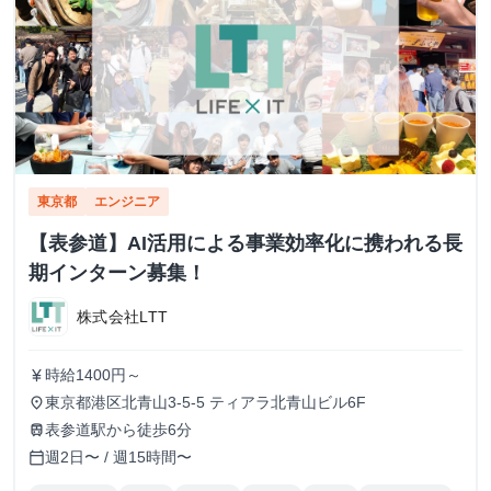
東京都
エンジニア
【表参道】AI活用による事業効率化に携われる長
期インターン募集！
株式会社LTT
時給1400円～
currency_yen
東京都港区北青山3-5-5 ティアラ北青山ビル6F
place
表参道駅から徒歩6分
train
週2日〜 / 週15時間〜
calendar_today