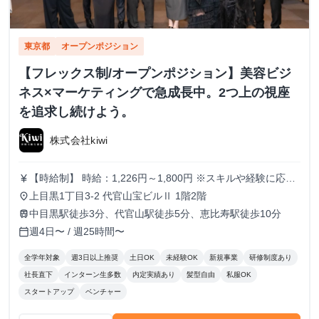
東京都
オープンポジション
【フレックス制/オープンポジション】美容ビジ
ネス×マーケティングで急成長中。2つ上の視座
を追求し続けよう。
株式会社kiwi
【時給制】 時給：1,226円～1,800円 ※スキルや経験に応じ
currency_yen
て昇給します。 ※部署によってはインセンティブ制度あり
上目黒1丁目3-2 代官山宝ビルⅡ 1階2階
place
【月給制】 尚、フルコミットできる方は月給制もご用意し
中目黒駅徒歩3分、代官山駅徒歩5分、恵比寿駅徒歩10分
train
ております。 月給: 230,000円〜 ※毎月行う評価面談により
週4日〜 / 週25時間〜
calendar_today
毎月昇給の可能性あり ※年間の昇給平均額80,000円 <モデ
ル月収> 260,000円 /入社6ヶ月 330,000円 /入社1年
全学年対象
週3日以上推奨
土日OK
未経験OK
新規事業
研修制度あり
400,000円 /入社1年半 500,000円 /入社2年
社長直下
インターン生多数
内定実績あり
髪型自由
私服OK
スタートアップ
ベンチャー