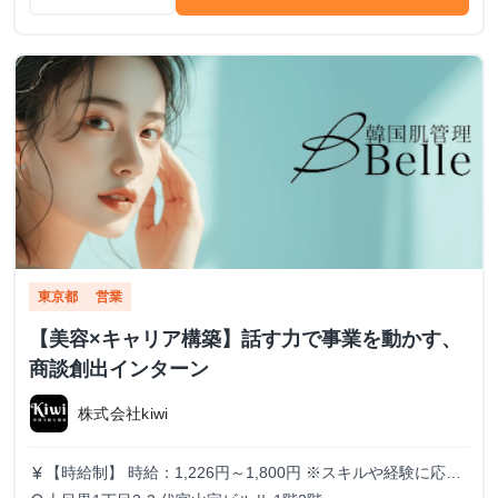
東京都
営業
【美容×キャリア構築】話す力で事業を動かす、
商談創出インターン
株式会社kiwi
【時給制】 時給：1,226円～1,800円 ※スキルや経験に応じ
currency_yen
て昇給します。 【月給制】 尚、フルコミットできる方は月