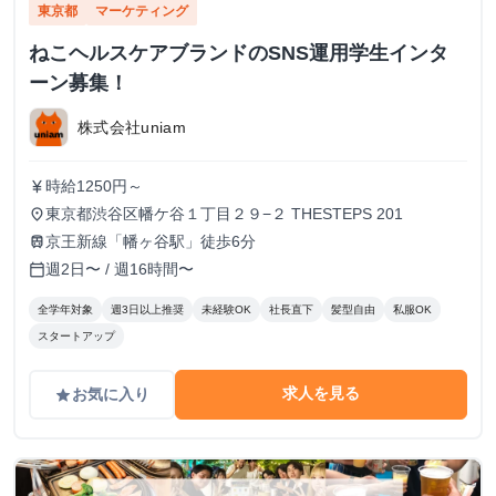
東京都
マーケティング
ねこヘルスケアブランドのSNS運用学生インタ
ーン募集！
株式会社uniam
時給1250円～
currency_yen
東京都渋谷区幡ケ谷１丁目２９−２ THESTEPS 201
place
京王新線「幡ヶ谷駅」徒歩6分
train
週2日〜 / 週16時間〜
calendar_today
全学年対象
週3日以上推奨
未経験OK
社長直下
髪型自由
私服OK
スタートアップ
求人を見る
お気に入り
grade