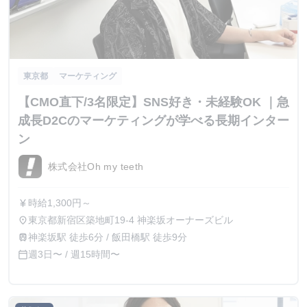
東京都
マーケティング
【CMO直下/3名限定】SNS好き・未経験OK ｜急
成長D2Cのマーケティングが学べる長期インター
ン
株式会社Oh my teeth
時給1,300円～
currency_yen
東京都新宿区築地町19-4 神楽坂オーナーズビル
place
神楽坂駅 徒歩6分 / 飯田橋駅 徒歩9分
train
週3日〜 / 週15時間〜
calendar_today