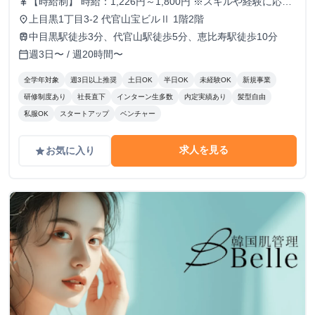
【時給制】 時給：1,226円～1,800円 ※スキルや経験に応じ
currency_yen
て昇給します。 【月給制】 尚、フルコミットできる方は月
上目黒1丁目3-2 代官山宝ビルⅡ 1階2階
place
給制もご用意しております。 月給: 230,000円〜 ※毎月行う
中目黒駅徒歩3分、代官山駅徒歩5分、恵比寿駅徒歩10分
train
評価面談により毎月昇給の可能性あり ※年間の昇給平均額
週3日〜 / 週20時間〜
calendar_today
80,000円 <モデル月収> 260,000円 /入社6ヶ月 330,000
円 /入社1年 400,000円 /入社1年半 500,000円 /入社2年
全学年対象
週3日以上推奨
土日OK
半日OK
未経験OK
新規事業
研修制度あり
社長直下
インターン生多数
内定実績あり
髪型自由
私服OK
スタートアップ
ベンチャー
求人を見る
お気に入り
grade