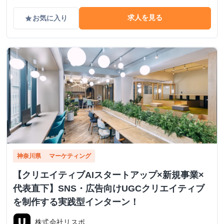
求人を見る
お気に入り
grade
神奈川県
マーケティング
【クリエイティブAIスタートアップ×新規事業×
代表直下】SNS・広告向けUGCクリエイティブ
を制作する実践型インターン！
株式会社リスポ