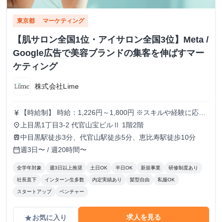
東京都
マーケティング
【肌サロン全国1位・アイサロン全国3位】Meta /
Google広告で美容ブランドの集客を伸ばすマー
ケティング
株式会社Lime
【時給制】 時給：1,226円～1,800円 ※スキルや経験に応じ
currency_yen
て昇給します。 【月給制】 尚、フルコミットできる方は月
上目黒1丁目3-2 代官山宝ビルⅡ 1階2階
place
給制もご用意しております。 月給: 230,000円〜 ※毎月行う
中目黒駅徒歩3分、代官山駅徒歩5分、恵比寿駅徒歩10分
train
評価面談により毎月昇給の可能性あり ※年間の昇給平均額
週3日〜 / 週20時間〜
calendar_today
80,000円 <モデル月収> 260,000円 /入社6ヶ月 330,000
円 /入社1年 400,000円 /入社1年半 500,000円 /入社2年
全学年対象
週3日以上推奨
土日OK
半日OK
新規事業
研修制度あり
社長直下
インターン生多数
内定実績あり
髪型自由
私服OK
スタートアップ
ベンチャー
求人を見る
お気に入り
grade