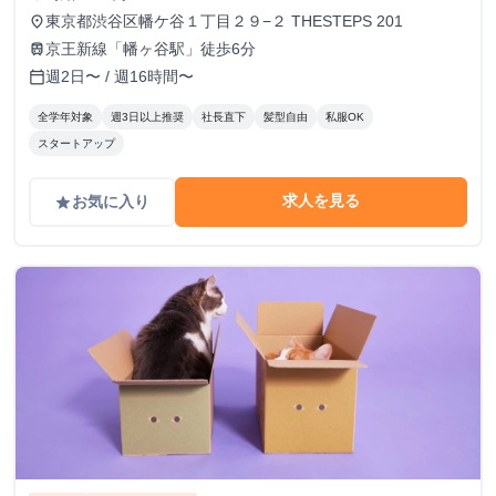
東京都渋谷区幡ケ谷１丁目２９−２ THESTEPS 201
place
京王新線「幡ヶ谷駅」徒歩6分
train
週2日〜 / 週16時間〜
calendar_today
全学年対象
週3日以上推奨
社長直下
髪型自由
私服OK
スタートアップ
求人を見る
お気に入り
grade