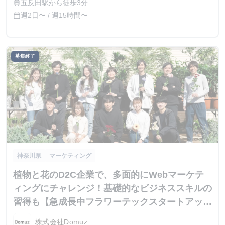
五反田駅から徒歩3分
train
週2日〜 / 週15時間〜
calendar_today
募集終了
神奈川県
マーケティング
植物と花のD2C企業で、多面的にWebマーケテ
ィングにチャレンジ！基礎的なビジネススキルの
習得も【急成長中フラワーテックスタートアッ
プ】
株式会社Domuz