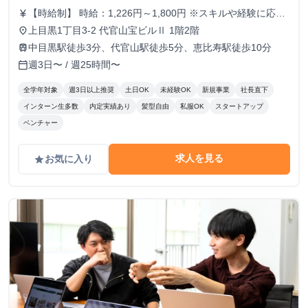
【時給制】 時給：1,226円～1,800円 ※スキルや経験に応じ
currency_yen
て昇給します。 【月給制】 尚、フルコミットできる方は月
上目黒1丁目3-2 代官山宝ビルⅡ 1階2階
place
給制もご用意しております。 月給: 230,000円〜 ※毎月行う
中目黒駅徒歩3分、代官山駅徒歩5分、恵比寿駅徒歩10分
train
評価面談により毎月昇給の可能性あり ※年間の昇給平均額
週3日〜 / 週25時間〜
calendar_today
80,000円 <モデル月収> 260,000円 /入社6ヶ月 330,000
円 /入社1年 400,000円 /入社1年半 500,000円 /入社2年
全学年対象
週3日以上推奨
土日OK
未経験OK
新規事業
社長直下
インターン生多数
内定実績あり
髪型自由
私服OK
スタートアップ
ベンチャー
求人を見る
お気に入り
grade