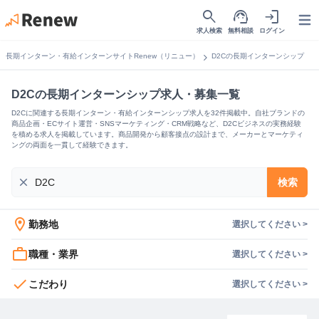
search
support_agent
login
Open
求人検索
無料相談
ログイン
chevron_right
長期インターン・有給インターンサイトRenew（リニュー）
D2Cの長期インターンシップ
D2Cの長期インターンシップ求人・募集一覧
D2Cに関連する長期インターン・有給インターンシップ求人を32件掲載中。自社ブランドの
商品企画・ECサイト運営・SNSマーケティング・CRM戦略など、D2Cビジネスの実務経験
を積める求人を掲載しています。商品開発から顧客接点の設計まで、メーカーとマーケティ
ングの両面を一貫して経験できます。
close
検索
location_on
勤務地
選択してください >
work_outline
職種・業界
選択してください >
check
こだわり
選択してください >