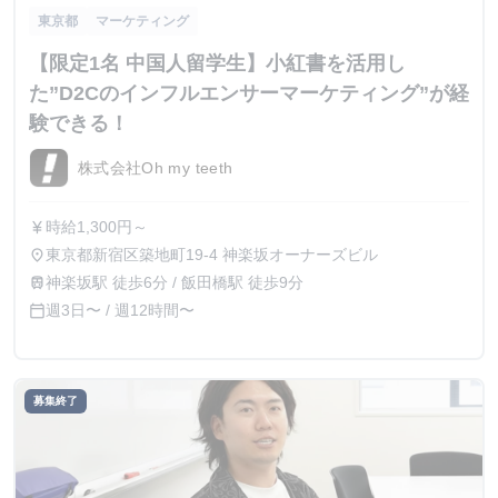
東京都
マーケティング
【限定1名 中国人留学生】小紅書を活用し
た”D2Cのインフルエンサーマーケティング”が経
験できる！
株式会社Oh my teeth
時給1,300円～
currency_yen
東京都新宿区築地町19-4 神楽坂オーナーズビル
place
神楽坂駅 徒歩6分 / 飯田橋駅 徒歩9分
train
週3日〜 / 週12時間〜
calendar_today
募集終了