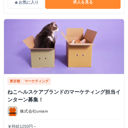
求人を見る
お気に入り
grade
東京都
マーケティング
ねこヘルスケアブランドのマーケティング担当イ
ンターン募集！
株式会社uniam
時給1250円～
currency_yen