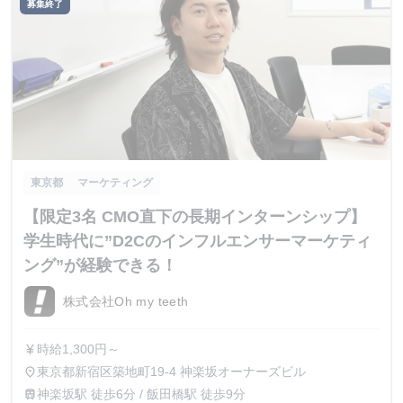
募集終了
東京都
マーケティング
【限定3名 CMO直下の長期インターンシップ】
学生時代に”D2Cのインフルエンサーマーケティ
ング”が経験できる！
株式会社Oh my teeth
時給1,300円～
currency_yen
東京都新宿区築地町19-4 神楽坂オーナーズビル
place
神楽坂駅 徒歩6分 / 飯田橋駅 徒歩9分
train