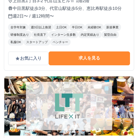
上目黒1丁目3-2 代官山宝ビルⅡ 1階2階
place
給制もご用意しております。 月給: 230,000円〜 ※毎月行う
中目黒駅徒歩3分、代官山駅徒歩5分、恵比寿駅徒歩10分
train
評価面談により毎月昇給の可能性あり ※年間の昇給平均額
週2日〜 / 週12時間〜
calendar_today
80,000円 <モデル月収> 260,000円 /入社6ヶ月 330,000
円 /入社1年 400,000円 /入社1年半 500,000円 /入社2年
全学年対象
週3日以上推奨
土日OK
半日OK
未経験OK
新規事業
研修制度あり
社長直下
インターン生多数
内定実績あり
髪型自由
私服OK
スタートアップ
ベンチャー
求人を見る
お気に入り
grade