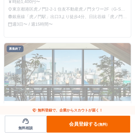
時給1,400円〜
currency_yen
東京都港区虎ノ門2-2-1 住友不動産虎ノ門タワー2F（G-STA
place
SQUARE）
銀座線「虎ノ門駅」出口3より徒歩4分、日比谷線「虎ノ門ヒ
train
ルズ駅」 出口A2より徒歩3分
週3日〜 / 週15時間〜
calendar_today
募集終了
東京都
デザイナー
handshake
無料登録で、企業からスカウトが届く！
ペットフードD2Cブランドを一緒に育ててくれる
support_agent
会員登録する
(無料)
仲間を探しています！🐶
無料相談