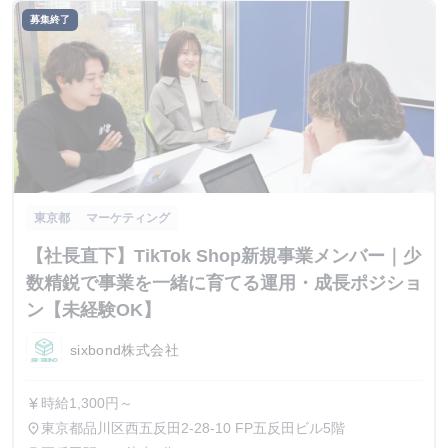
募集終了
東京都
マーケティング
【社長直下】TikTok Shop新規事業メンバー｜少
数精鋭で事業を一緒に育てる運用・成長ポジショ
ン【未経験OK】
sixbond株式会社
時給1,300円～
currency_yen
東京都品川区西五反田2-28-10 FP五反田ビル5階
place