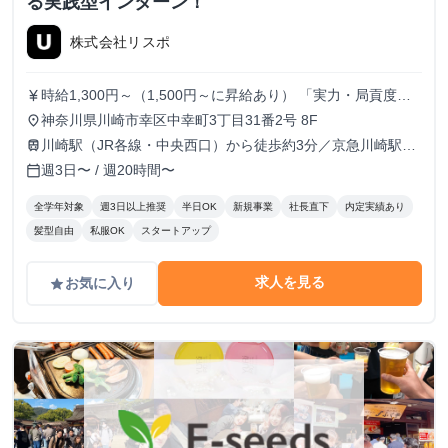
る実践型インターン！
株式会社リスポ
時給1,300円～（1,500円～に昇給あり） 「実力・局貢度に
currency_yen
応じて昇給。領域のトップクリエイターを目指して一緒に成
神奈川県川崎市幸区中幸町3丁目31番2号 8F
place
長しましょう！」
川崎駅（JR各線・中央西口）から徒歩約3分／京急川崎駅
train
（京急本線）から徒歩約9分
週3日〜 / 週20時間〜
calendar_today
全学年対象
週3日以上推奨
半日OK
新規事業
社長直下
内定実績あり
髪型自由
私服OK
スタートアップ
求人を見る
お気に入り
grade