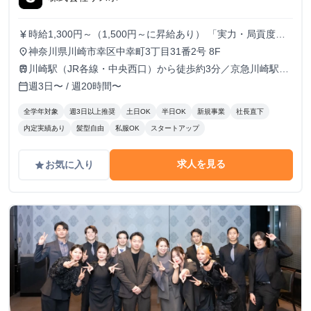
時給1,300円～（1,500円～に昇給あり） 「実力・局貢度に
currency_yen
応じて昇給。領域のトップクリエイターを目指して一緒に成
神奈川県川崎市幸区中幸町3丁目31番2号 8F
place
長しましょう！」
川崎駅（JR各線・中央西口）から徒歩約3分／京急川崎駅
train
（京急本線）から徒歩約9分
週3日〜 / 週20時間〜
calendar_today
全学年対象
週3日以上推奨
土日OK
半日OK
新規事業
社長直下
内定実績あり
髪型自由
私服OK
スタートアップ
求人を見る
お気に入り
grade