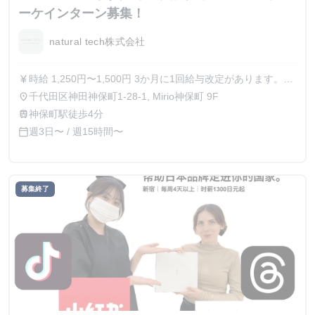
ーケインターン募集！
natural tech株式会社
時給 1,250円〜1,500円 3か月に1回給与改定があります。実
currency_yen
力があり結果を残しているインターン生にはどんどん給与を
千代田区神田神保町1-28-1, Mirio神保町 9F
place
上げていきます。 1～2年間在籍して最大1500円まであがっ
神保町駅徒歩4分
train
た学生もいます
週3日〜 / 週15時間〜
calendar_today
募集終了