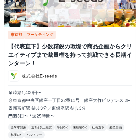
東京都
マーケティング
【代表直下】少数精鋭の環境で商品企画からクリ
エイティブまで裁量権を持って挑戦できる長期イ
ンターン！
株式会社E-seeds
時給1,400円〜
currency_yen
東京都中央区銀座一丁目22番11号 銀座大竹ビジデンス 2F
place
新富町駅 徒歩3分／東銀座駅 徒歩3分
train
週3日〜 / 週25時間〜
calendar_today
全学年対象
週3日以上推奨
半日OK
未経験OK
社長直下
髪型自由
私服OK
ベンチャー