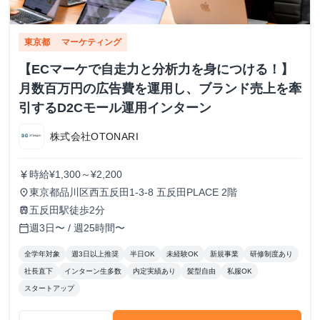
東京都
マーケティング
【ECマーケで自走力と分析力を身につける！】
月数百万円の広告費を運用し、ブランド売上を牽
引するD2Cモール運用インターン
株式会社OTONARI
時給¥1,300～¥2,200
currency_yen
東京都品川区西五反田1-3-8 五反田PLACE 2階
place
五反田駅徒歩2分
train
週3日〜 / 週25時間〜
calendar_today
全学年対象
週3日以上推奨
半日OK
未経験OK
新規事業
研修制度あり
社長直下
インターン生多数
内定実績あり
髪型自由
私服OK
スタートアップ