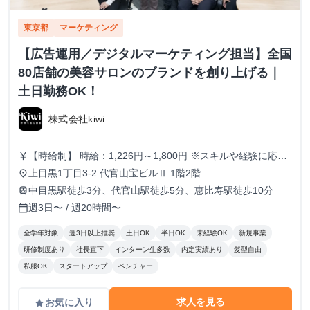
東京都
マーケティング
【広告運用／デジタルマーケティング担当】全国
80店舗の美容サロンのブランドを創り上げる｜
土日勤務OK！
株式会社kiwi
【時給制】 時給：1,226円～1,800円 ※スキルや経験に応じ
currency_yen
て昇給します。 【月給制】 尚、フルコミットできる方は月
上目黒1丁目3-2 代官山宝ビルⅡ 1階2階
place
給制もご用意しております。 月給: 230,000円〜 ※毎月行う
中目黒駅徒歩3分、代官山駅徒歩5分、恵比寿駅徒歩10分
train
評価面談により毎月昇給の可能性あり ※年間の昇給平均額
週3日〜 / 週20時間〜
calendar_today
80,000円 <モデル月収> 260,000円 /入社6ヶ月 330,000
円 /入社1年 400,000円 /入社1年半 500,000円 /入社2年
全学年対象
週3日以上推奨
土日OK
半日OK
未経験OK
新規事業
研修制度あり
社長直下
インターン生多数
内定実績あり
髪型自由
私服OK
スタートアップ
ベンチャー
求人を見る
お気に入り
grade