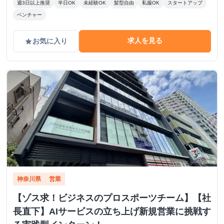
週3日以上推奨
半日OK
未経験OK
髪型自由
私服OK
スタートアップ
ベンチャー
求人を見る
お気に入り
grade
神奈川県
営業
【ゾス求！ビジネスのプロスポーツチーム】【社
長直下】AIサービスの立ち上げ新規営業に挑戦す