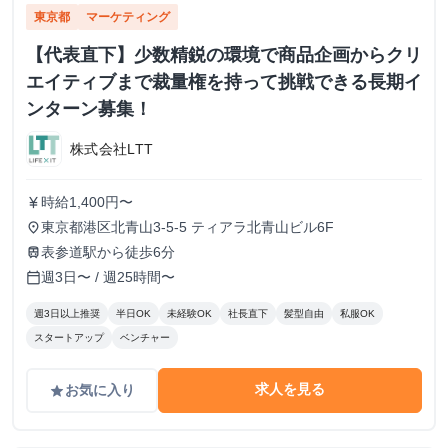
東京都
マーケティング
【代表直下】少数精鋭の環境で商品企画からクリ
エイティブまで裁量権を持って挑戦できる長期イ
ンターン募集！
株式会社LTT
時給1,400円〜
currency_yen
東京都港区北青山3-5-5 ティアラ北青山ビル6F
place
表参道駅から徒歩6分
train
週3日〜 / 週25時間〜
calendar_today
週3日以上推奨
半日OK
未経験OK
社長直下
髪型自由
私服OK
スタートアップ
ベンチャー
求人を見る
お気に入り
grade