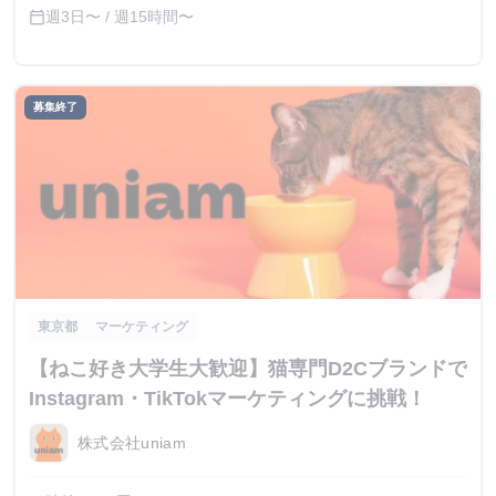
週3日〜 / 週15時間〜
calendar_today
募集終了
東京都
マーケティング
【ねこ好き大学生大歓迎】猫専門D2Cブランドで
Instagram・TikTokマーケティングに挑戦！
株式会社uniam