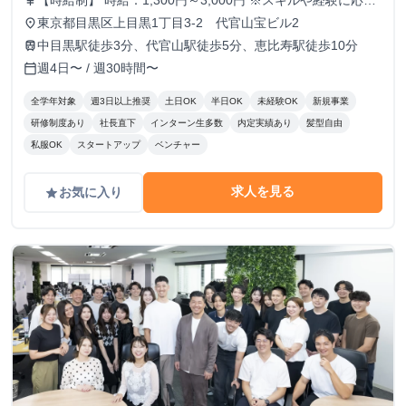
【時給制】 時給：1,300円～3,000円 ※スキルや経験に応じ
currency_yen
て昇給します。 【月給制】 尚、フルコミットできる方は月
東京都目黒区上目黒1丁目3-2 代官山宝ビル2
place
給制もご用意しております。 月給: 230,000円〜 ※毎月行う
中目黒駅徒歩3分、代官山駅徒歩5分、恵比寿駅徒歩10分
train
評価面談により毎月昇給の可能性あり ※年間の昇給平均額
週4日〜 / 週30時間〜
calendar_today
80,000円
全学年対象
週3日以上推奨
土日OK
半日OK
未経験OK
新規事業
研修制度あり
社長直下
インターン生多数
内定実績あり
髪型自由
私服OK
スタートアップ
ベンチャー
求人を見る
お気に入り
grade