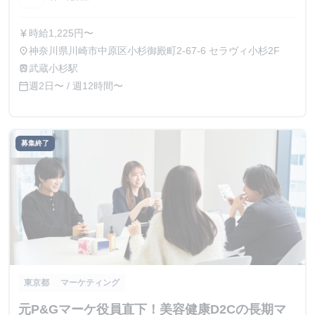
時給1,225円〜
currency_yen
神奈川県川崎市中原区小杉御殿町2-67-6 セラヴィ小杉2F
place
武蔵小杉駅
train
週2日〜 / 週12時間〜
calendar_today
募集終了
東京都
マーケティング
元P&Gマーケ役員直下！美容健康D2Cの長期マ