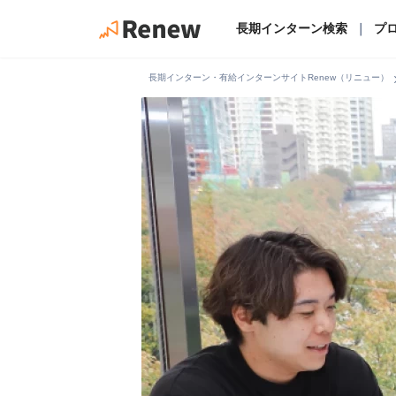
長期インターン検索
｜
プ
chevro
長期インターン・有給インターンサイトRenew（リニュー）