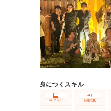
身につくスキル
computer
manage_search
PCスキル
情報収集