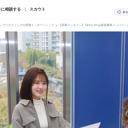
ロに相談する
｜
スカウト
history
あ
n_right
chevron_right
マーケティングの長期インターンシップ
【長期インターン】TikTok Shop新規事業メン