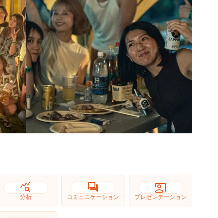
query_stats
forum
co_present
分析
コミュニケーション
プレゼンテーション