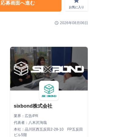
grade
応募画面へ進む
お気に入り
schedule
2026年08月06日
sixbond株式会社
業界：広告/PR
代表者：八木沢洵哉
本社：品川区西五反田2-28-10 FP五反田
ビル5階