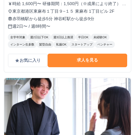
時給 1,600円〜 研修期間：1,500円（※成果により終了） 研
currency_yen
修終了後：1,600円～ ＼アポ獲得によるインセンティブあり
東京都港区東麻布１丁目９−１５ 東麻布 1丁目ビル 2F
place
／ 1件〜10件：10,000円 11件〜20件：20,000円 ※毎月獲
赤羽橋駅から徒歩5分 神谷町駅から徒歩9分
train
得件数の計算はリセットされます 給与モデル ■月48時間稼
週2日〜 / 週8時間〜
calendar_today
働、アポ10件の場合：176,800円 内訳：48時間×時給1,600
円＋10件×インセンティブ10,000円 ■月80時間稼働、アポ20
全学年対象
週2日以下OK
週3日以上推奨
半日OK
未経験OK
件の場合：428,000円 内訳：80時間×時給1,600円＋10件（1
インターン生多数
髪型自由
私服OK
スタートアップ
ベンチャー
件～10件）×インセンティブ10,000円＋10件（11件～20
件）×20,000円
求人を見る
お気に入り
grade