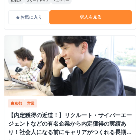
私服OK
スタートアップ
ベンチャー
求人を見る
お気に入り
grade
東京都
営業
【内定獲得の近道！】リクルート・サイバーエー
ジェントなどの有名企業から内定獲得の実績あ
り！社会人になる前にキャリアがつくれる長期イ