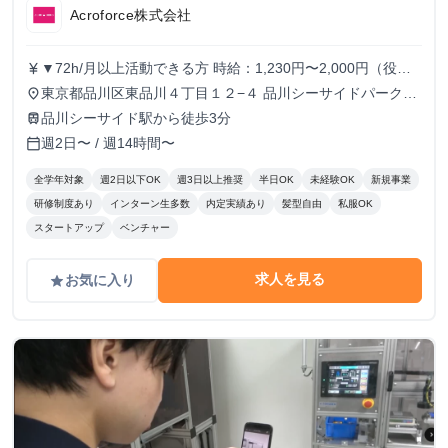
ンターンシップ！
Acroforce株式会社
▼72h/月以上活動できる方 時給：1,230円〜2,000円（役職
currency_yen
により変動） ▼56h/月以上72h/月未満活動できる方 時給：
東京都品川区東品川４丁目１２−４ 品川シーサイドパークタ
place
1,230円〜1,780円（役職により変動） ▼56h/月未満活動で
ワー 11F
品川シーサイド駅から徒歩3分
train
きる方 時給：1,230円 ※半年に1回ずつ、実績によりインセ
週2日〜 / 週14時間〜
calendar_today
ンティブの支給があります。
全学年対象
週2日以下OK
週3日以上推奨
半日OK
未経験OK
新規事業
研修制度あり
インターン生多数
内定実績あり
髪型自由
私服OK
スタートアップ
ベンチャー
求人を見る
お気に入り
grade