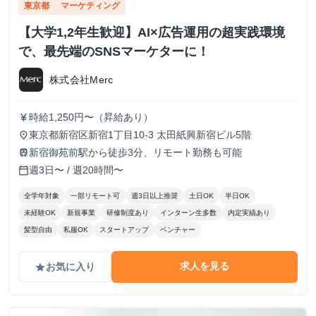
東京都
マーケティング
【大学1,2年生歓迎】AI×広告運用の超実践環境
で、最先端のSNSマーケターに！
株式会社Merc
時給1,250円〜（昇給あり）
currency_yen
東京都新宿区新宿1丁目10-3 太田紙興新宿ビル5階
place
新宿御苑前駅から徒歩3分、リモート勤務も可能
train
週3日〜 / 週20時間〜
calendar_today
全学年対象
一部リモート可
週3日以上推奨
土日OK
半日OK
未経験OK
新規事業
研修制度あり
インターン生多数
内定実績あり
髪型自由
私服OK
スタートアップ
ベンチャー
求人を見る
お気に入り
grade