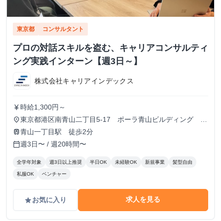
東京都
コンサルタント
プロの対話スキルを盗む、キャリアコンサルティ
ング実践インターン【週3日～】
株式会社キャリアインデックス
時給1,300円～
currency_yen
東京都港区南青山二丁目5-17 ポーラ青山ビルディング
place
13F
青山一丁目駅 徒歩2分
train
週3日〜 / 週20時間〜
calendar_today
全学年対象
週3日以上推奨
半日OK
未経験OK
新規事業
髪型自由
私服OK
ベンチャー
求人を見る
お気に入り
grade