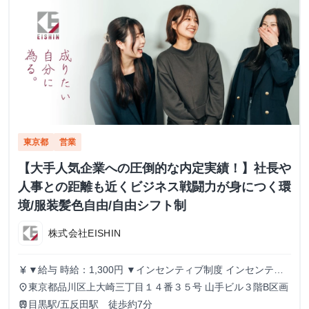
東京都
営業
【大手人気企業への圧倒的な内定実績！】社長や
人事との距離も近くビジネス戦闘力が身につく環
境/服装髪色自由/自由シフト制
株式会社EISHIN
▼給与 時給：1,300円 ▼インセンティブ制度 インセンティ
currency_yen
ブ制度あり。 1件の商談実施につき、500円のインセンティ
東京都品川区上大崎三丁目１４番３５号 山手ビル３階B区画
place
ブを支給します。 商談につながるアポイントを取得するこ
目黒駅/五反田駅 徒歩約7分
train