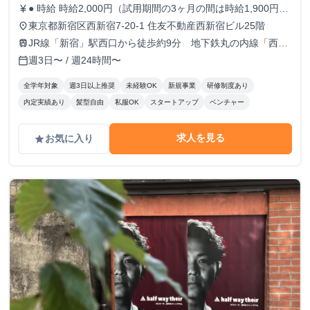
● 時給 時給2,000円（試用期間の3ヶ月の間は時給1,900円）
currency_yen
※出勤日数に応じたボーナスもあり！！ ● 勤務時間 9:30
東京都新宿区西新宿7-20-1 住友不動産西新宿ビル25階
place
～18:30 ※月曜のみ10:30～19:30 ※実働8時間 ※原則残業な
JR線「新宿」駅西口から徒歩約9分 地下鉄丸の内線「西新
train
し 週5日でがっつり稼ぎたい人 / 週3~4日でもしっかり働き
宿」駅1番出口から徒歩約5分
週3日〜 / 週24時間〜
calendar_today
たい人 どちらも大歓迎！！！
全学年対象
週3日以上推奨
未経験OK
新規事業
研修制度あり
内定実績あり
髪型自由
私服OK
スタートアップ
ベンチャー
求人を見る
お気に入り
grade