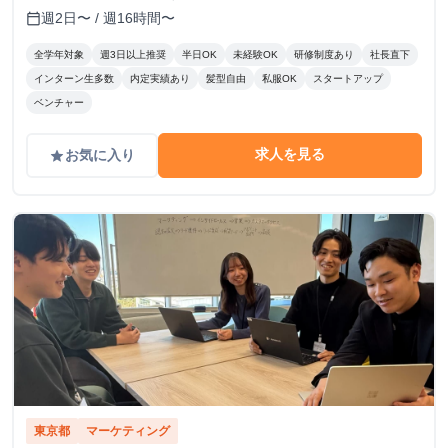
とで、インセンティブが発生する仕組みです。 ▼こんな方
週2日〜 / 週16時間〜
calendar_today
にピッタリ！ ・学生のうちからガッツリ稼ぎたい！ ・成果
に見合った給料が欲しい！ ・成長意欲があり、挑戦する環
全学年対象
週3日以上推奨
半日OK
未経験OK
研修制度あり
社長直下
境を求めている！ あなたの頑張りをしっかり評価し、スピ
インターン生多数
内定実績あり
髪型自由
私服OK
スタートアップ
ーディーな成長と収入アップを支援します！ 私たちと一緒
ベンチャー
に挑戦しましょう！
求人を見る
お気に入り
grade
東京都
マーケティング