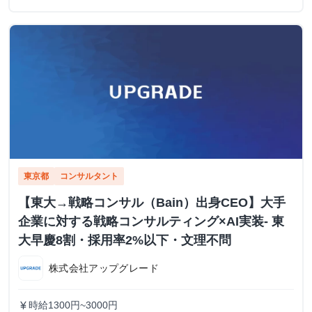
東京都
コンサルタント
【東大→戦略コンサル（Bain）出身CEO】大手
企業に対する戦略コンサルティング×AI実装- 東
大早慶8割・採用率2%以下・文理不問
株式会社アップグレード
時給1300円~3000円
currency_yen