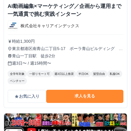
AI動画編集×マーケティング／企画から運用まで
一気通貫で挑む実践インターン
株式会社キャリアインデックス
時給1,300円
currency_yen
東京都港区南青山二丁目5-17 ポーラ青山ビルディング
place
13F
青山一丁目駅 徒歩2分
train
週3日〜 / 週15時間〜
calendar_today
全学年対象
一部リモート可
週3日以上推奨
半日OK
髪型自由
私服OK
ベンチャー
求人を見る
お気に入り
grade