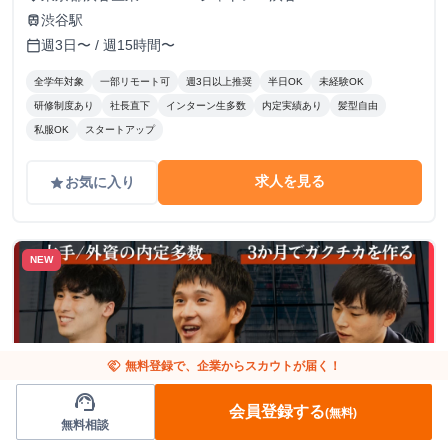
渋谷駅
train
週3日〜 / 週15時間〜
calendar_today
全学年対象
一部リモート可
週3日以上推奨
半日OK
未経験OK
研修制度あり
社長直下
インターン生多数
内定実績あり
髪型自由
私服OK
スタートアップ
求人を見る
お気に入り
grade
NEW
handshake
無料登録で、企業からスカウトが届く！
support_agent
会員登録する
(無料)
無料相談