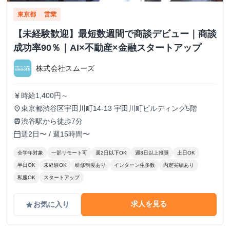
東京都
営業
【未経験歓迎】最短数週間で商談デビュー｜商談
成功率90％｜AI×不動産×金融スタートアップ
株式会社スムーズ
時給1,400円～
currency_yen
東京都渋谷区宇田川町14-13 宇田川町ビルディング5階
place
渋谷駅から徒歩7分
train
週2日〜 / 週15時間〜
calendar_today
全学年対象
一部リモート可
週2日以下OK
週3日以上推奨
土日OK
半日OK
未経験OK
研修制度あり
インターン生多数
内定実績あり
私服OK
スタートアップ
求人を見る
お気に入り
grade