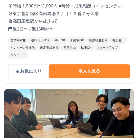
時給 1,500円〜2,000円 ■時給＋成果報酬（インセンティ
currency_yen
ブ）制度 現在最高時給2000円。 また、アポイント獲得1件
東京都新宿区高田馬場２丁目１３番７号３階
place
毎に5,000〜20,000円を支給いたします。 上限はないため結
高田馬場駅から徒歩5分
train
果を出した分だけ還元されます！ ※時給や成果報酬は役職
週2日〜 / 週16時間〜
calendar_today
や在籍期間に応じて変動
全学年対象
週2日以下OK
半日OK
未経験OK
研修制度あり
社長直下
インターン生多数
内定実績あり
髪型自由
私服OK
スタートアップ
ベンチャー
求人を見る
お気に入り
grade