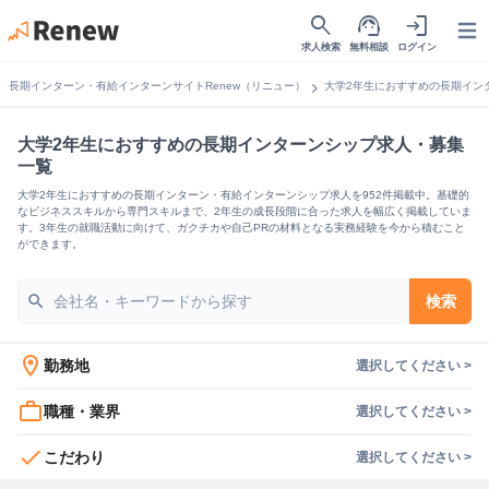
search
support_agent
login
Open
求人検索
無料相談
ログイン
chevron_right
長期インターン・有給インターンサイトRenew（リニュー）
大学2年生におすすめの長期イン
大学2年生におすすめの長期インターンシップ求人・募集
一覧
大学2年生におすすめの長期インターン・有給インターンシップ求人を952件掲載中。基礎的
なビジネススキルから専門スキルまで、2年生の成長段階に合った求人を幅広く掲載していま
す。3年生の就職活動に向けて、ガクチカや自己PRの材料となる実務経験を今から積むこと
ができます。
search
検索
location_on
勤務地
選択してください >
work_outline
職種・業界
選択してください >
check
こだわり
選択してください >