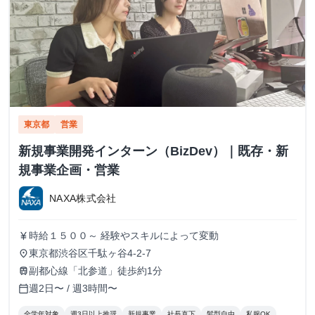
東京都
営業
新規事業開発インターン（BizDev）｜既存・新
規事業企画・営業
NAXA株式会社
時給１５００～ 経験やスキルによって変動
currency_yen
東京都渋谷区千駄ヶ谷4-2-7
place
副都心線「北参道」徒歩約1分
train
週2日〜 / 週3時間〜
calendar_today
全学年対象
週3日以上推奨
新規事業
社長直下
髪型自由
私服OK