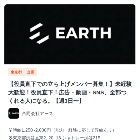
東京都
企画
【役員直下での立ち上げメンバー募集！】未経験
大歓迎！役員直下！広告・動画・SNS、全部つ
くれる人になる。【週3日〜】
合同会社アース
時給1,250~2,000円（能力・経験に応じて昇給あり）
currency_yen
東京都渋谷区東2−20−13 シャトレー渋谷215
place