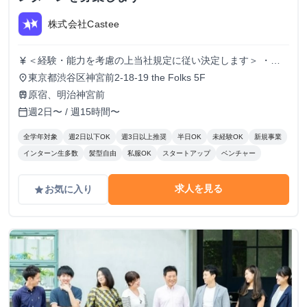
株式会社Castee
＜経験・能力を考慮の上当社規定に従い決定します＞ ・時
currency_yen
給1,250円〜 ・昇給：実績に応じて有
東京都渋谷区神宮前2-18-19 the Folks 5F
place
原宿、明治神宮前
train
週2日〜 / 週15時間〜
calendar_today
全学年対象
週2日以下OK
週3日以上推奨
半日OK
未経験OK
新規事業
インターン生多数
髪型自由
私服OK
スタートアップ
ベンチャー
求人を見る
お気に入り
grade