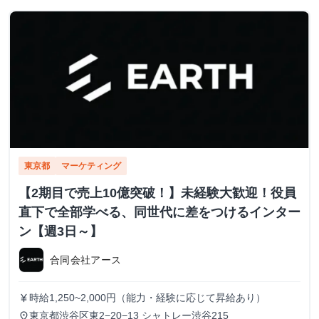
東京都
マーケティング
【2期目で売上10億突破！】未経験大歓迎！役員
直下で全部学べる、同世代に差をつけるインター
ン【週3日～】
合同会社アース
時給1,250~2,000円（能力・経験に応じて昇給あり）
currency_yen
東京都渋谷区東2−20−13 シャトレー渋谷215
place