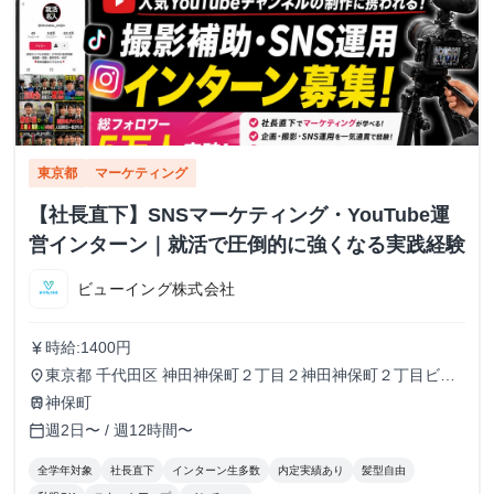
東京都
マーケティング
【社長直下】SNSマーケティング・YouTube運
営インターン｜就活で圧倒的に強くなる実践経験
ビューイング株式会社
時給:1400円
currency_yen
東京都 千代田区 神田神保町２丁目２神田神保町２丁目ビル
place
５０２号室
神保町
train
週2日〜 / 週12時間〜
calendar_today
全学年対象
社長直下
インターン生多数
内定実績あり
髪型自由