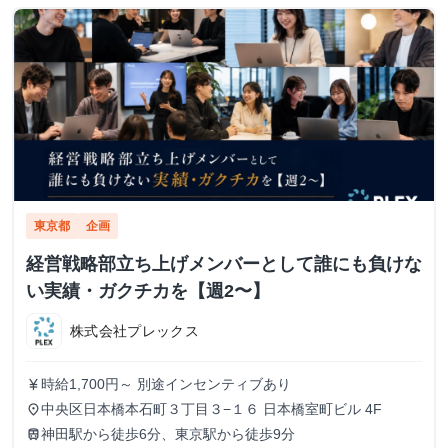
東京都
企画
経営戦略部立ち上げメンバーとして誰にも負けな
い実績・ガクチカを【週2〜】
株式会社プレックス
時給1,700円～ 別途インセンティブあり
currency_yen
中央区日本橋本石町３丁目３−１６ 日本橋室町ビル 4F
place
神田駅から徒歩6分、東京駅から徒歩9分
train