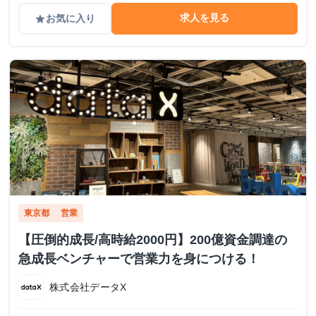
求人を見る
お気に入り
grade
東京都
営業
【圧倒的成長/高時給2000円】200億資金調達の
急成長ベンチャーで営業力を身につける！
株式会社データX