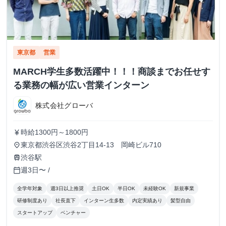
東京都
営業
MARCH学生多数活躍中！！！商談までお任せす
る業務の幅が広い営業インターン
株式会社グローバ
時給1300円～1800円
currency_yen
東京都渋谷区渋谷2丁目14-13 岡崎ビル710
place
渋谷駅
train
週3日〜 /
calendar_today
全学年対象
週3日以上推奨
土日OK
半日OK
未経験OK
新規事業
研修制度あり
社長直下
インターン生多数
内定実績あり
髪型自由
スタートアップ
ベンチャー