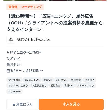
東京都
マーケティング
【週15時間〜】『広告×エンタメ』屋外広告
（OOH）/ クライアントへの提案資料を裏側から
支えるインターン！
株式会社halfwaytheir
時給1,250〜1,750円
currency_yen
渋谷区
place
渋谷駅
train
週2日〜 / 週15時間〜
calendar_today
全学年対象
週2日以下OK
半日OK
未経験OK
新規事業
社長直下
インターン生多数
内定実績あり
髪型自由
私服OK
スタートアップ
ベンチャー
求人を見る
お気に入り
grade