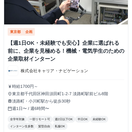
東京都
企画
【週1日OK・未経験でも安心】企業に選ばれる
前に、企業を見極める！機械・電気学生のための
企業取材インターン
株式会社キャリア・ナビゲーション
時給1700円～
currency_yen
東京都千代田区神田須田町1-2-7 淡路町駅前ビル8階
place
淡路町・小川町駅から徒歩30秒
train
週1日〜 / 週6時間〜
calendar_today
全学年対象
一部リモート可
週2日以下OK
半日OK
未経験OK
インターン生多数
髪型自由
私服OK