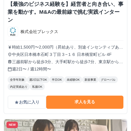
【最強のビジネス経験を】経営者と向き合い、事
業を動かす。M&Aの最前線で挑む実践インター
ン
株式会社プレックス
時給1,500円〜2,000円（昇給あり、別途インセンティブあ
currency_yen
り）
中央区日本橋本石町３丁目３−１６ 日本橋室町ビル 4F
place
三越前駅から徒歩3分、大手町駅から徒歩7分、東京駅から徒
train
歩9分
週2日〜 / 週12時間〜
calendar_today
全学年対象
週2日以下OK
半日OK
未経験OK
新規事業
グローバル
内定実績あり
私服OK
求人を見る
お気に入り
grade
NEW