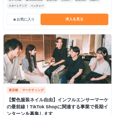
スタートアップ
ベンチャー
求人を見る
お気に入り
grade
東京都
マーケティング
【髪色服装ネイル自由】インフルエンサーマーケ
の最前線！TikTok Shopに関連する事業で長期イ
ンターンを募集します