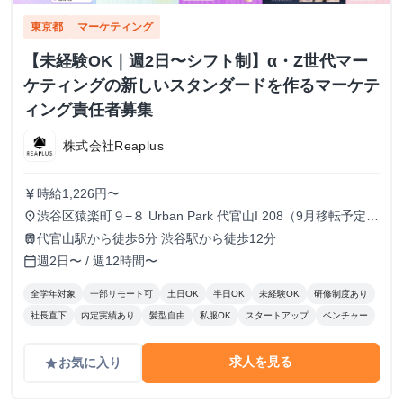
東京都
マーケティング
【未経験OK｜週2日〜シフト制】α・Z世代マー
ケティングの新しいスタンダードを作るマーケテ
ィング責任者募集
株式会社Reaplus
時給1,226円〜
currency_yen
渋谷区猿楽町９−８ Urban Park 代官山I 208（9月移転予定、
place
最寄り駅：渋谷駅）
代官山駅から徒歩6分 渋谷駅から徒歩12分
train
週2日〜 / 週12時間〜
calendar_today
全学年対象
一部リモート可
土日OK
半日OK
未経験OK
研修制度あり
社長直下
内定実績あり
髪型自由
私服OK
スタートアップ
ベンチャー
求人を見る
お気に入り
grade