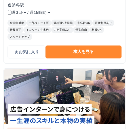
渋谷駅
train
週3日〜 / 週15時間〜
calendar_today
全学年対象
一部リモート可
週3日以上推奨
未経験OK
研修制度あり
社長直下
インターン生多数
内定実績あり
髪型自由
私服OK
スタートアップ
求人を見る
お気に入り
grade