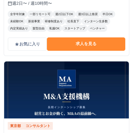
週2日〜 / 週10時間〜
calendar_today
全学年対象
一部リモート可
週2日以下OK
週3日以上推奨
半日OK
未経験OK
新規事業
研修制度あり
社長直下
インターン生多数
内定実績あり
髪型自由
私服OK
スタートアップ
ベンチャー
求人を見る
お気に入り
grade
東京都
コンサルタント