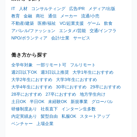
IT
人材
コンサルティング
広告/PR
メディア/出版
教育
金融
商社
通信
メーカー
流通/小売
不動産/建築
医療/福祉
VC/起業支援
ゲーム
飲食
アパレル/ファッション
エンタメ/芸能
交通/インフラ
NPO/ボランティア
会計/士業
サービス
働き方から探す
全学年対象
一部リモート可
フルリモート
週2日以下OK
週3日以上推奨
大学1年生におすすめ
大学2年生におすすめ
大学3年生におすすめ
大学4年生におすすめ
30卒におすすめ
29卒におすすめ
28卒におすすめ
27卒におすすめ
地方学生向け
土日OK
半日OK
未経験OK
新規事業
グローバル
研修制度あり
社長直下
インターン生多数
内定実績あり
髪型自由
私服OK
スタートアップ
ベンチャー
上場企業