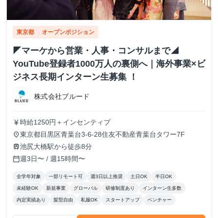
東京都
オープンポジション
◤マーケから営業・人事・コンサルまで◢
YouTube登録者1000万人の裏側へ｜海外事業×ビ
ジネス長期インターン生募集 ！
株式会社ブルード
時給1250円＋インセンティブ
currency_yen
東京都目黒区青葉台3-6-28住友不動産青葉台タワー7F
place
池尻大橋駅から徒歩8分
train
週3日〜 / 週15時間〜
calendar_today
全学年対象
一部リモート可
週3日以上推奨
土日OK
半日OK
未経験OK
新規事業
グローバル
研修制度あり
インターン生多数
内定実績あり
髪型自由
私服OK
スタートアップ
ベンチャー