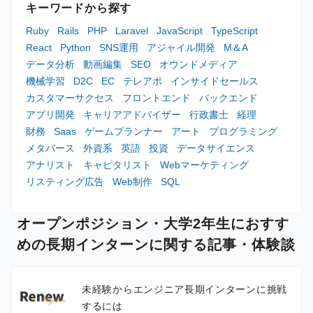
キーワードから探す
Ruby
Rails
PHP
Laravel
JavaScript
TypeScript
React
Python
SNS運用
アジャイル開発
M＆A
データ分析
動画編集
SEO
オウンドメディア
機械学習
D2C
EC
テレアポ
インサイドセールス
カスタマーサクセス
フロントエンド
バックエンド
アプリ開発
キャリアアドバイザー
行政書士
経理
財務
Saas
ゲームプランナー
アート
プログラミング
メタバース
外資系
英語
投資
データサイエンス
アナリスト
キャピタリスト
Webマーケティング
リスティング広告
Web制作
SQL
オープンポジション・大学2年生におすす
めの長期インターンに関する記事・体験談
未経験からエンジニア長期インターンに挑戦
するには