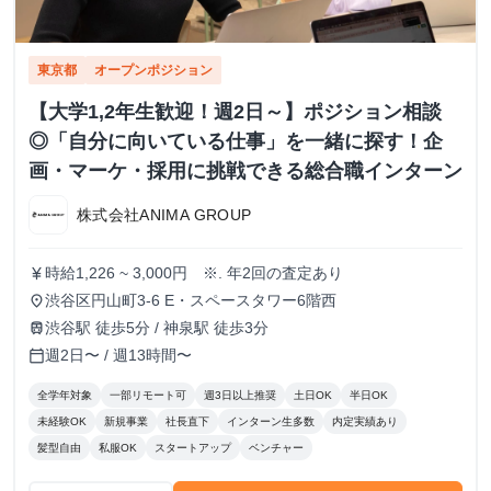
東京都
オープンポジション
【大学1,2年生歓迎！週2日～】ポジション相談
◎「自分に向いている仕事」を一緒に探す！企
画・マーケ・採用に挑戦できる総合職インターン
株式会社ANIMA GROUP
時給1,226 ~ 3,000円 ※. 年2回の査定あり
currency_yen
渋谷区円山町3-6 E・スペースタワー6階西
place
渋谷駅 徒歩5分 / 神泉駅 徒歩3分
train
週2日〜 / 週13時間〜
calendar_today
全学年対象
一部リモート可
週3日以上推奨
土日OK
半日OK
未経験OK
新規事業
社長直下
インターン生多数
内定実績あり
髪型自由
私服OK
スタートアップ
ベンチャー