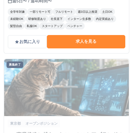
週5日〜 / 週40時間〜
calendar_today
全学年対象
一部リモート可
フルリモート
週3日以上推奨
土日OK
未経験OK
研修制度あり
社長直下
インターン生多数
内定実績あり
髪型自由
私服OK
スタートアップ
ベンチャー
求人を見る
お気に入り
grade
募集終了
東京都
オープンポジション