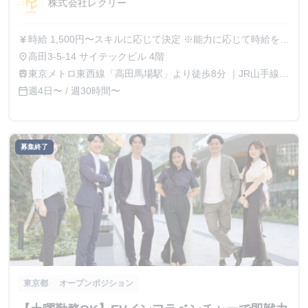
株式会社レクリー
時給 1,500円〜スキルに応じて決定 ※能力に応じて時給を都
currency_yen
度相談可能、成果が時給に直結する環境 ※インターン生に
高田3-5-14 サイテックビル 4階
place
対して年収1000万円オファーをした実績あり
東京メトロ東西線「高田馬場駅」より徒歩8分 ｜JR山手線
train
「高田馬場駅」より徒歩9分
週4日〜 / 週30時間〜
calendar_today
募集終了
東京都
オープンポジション