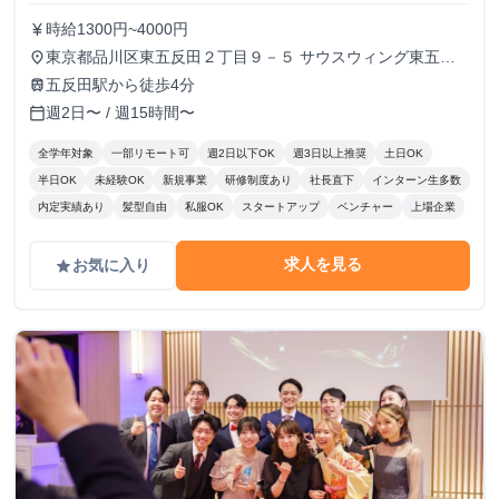
時給1300円~4000円
currency_yen
東京都品川区東五反田２丁目９－５ サウスウィング東五反
place
田５階
五反田駅から徒歩4分
train
週2日〜 / 週15時間〜
calendar_today
全学年対象
一部リモート可
週2日以下OK
週3日以上推奨
土日OK
半日OK
未経験OK
新規事業
研修制度あり
社長直下
インターン生多数
内定実績あり
髪型自由
私服OK
スタートアップ
ベンチャー
上場企業
求人を見る
お気に入り
grade