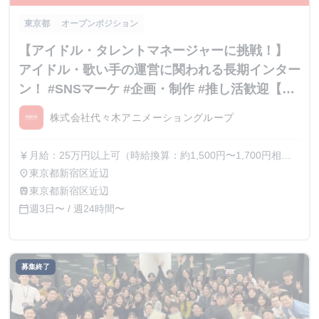
東京都
オープンポジション
【アイドル・タレントマネージャーに挑戦！】
アイドル・歌い手の運営に関われる長期インター
ン！ #SNSマーケ #企画・制作 #推し活歓迎【内
定直結】
株式会社代々木アニメーショングループ
月給：25万円以上可（時給換算：約1,500円〜1,700円相
currency_yen
当） ※選考を通じて最終的な金額が調整（上振れ・下振
東京都新宿区近辺
place
れ）されることがございます。 ※インターン期間中の貢献
東京都新宿区近辺
train
度や成果に応じて、昇給の機会があります。
週3日〜 / 週24時間〜
calendar_today
募集終了