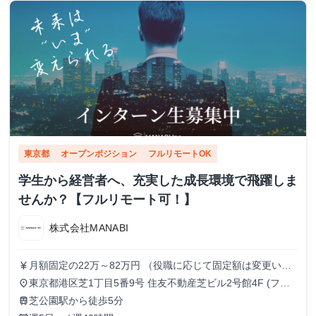
東京都
オープンポジション
フルリモートOK
学生から経営者へ、充実した成長環境で飛躍しま
せんか？【フルリモート可！】
株式会社MANABI
月額固定の22万～82万円 （役職に応じて固定額は変更いた
currency_yen
します）
東京都港区芝1丁目5番9号 住友不動産芝ビル2号館4F (フル
place
リモート/出勤は自由です)
芝公園駅から徒歩5分
train