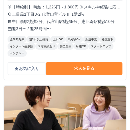
【時給制】 時給：1,226円～1,800円 ※スキルや経験に応じ
currency_yen
て昇給します。 【月給制】 尚、フルコミットできる方は月
上目黒1丁目3-2 代官山宝ビルⅡ 1階2階
place
給制もご用意しております。 月給: 230,000円〜 ※毎月行う
中目黒駅徒歩3分、代官山駅徒歩5分、恵比寿駅徒歩10分
train
評価面談により毎月昇給の可能性あり ※年間の昇給平均額
週3日〜 / 週25時間〜
calendar_today
80,000円 <モデル月収> 260,000円 /入社6ヶ月 330,000
円 /入社1年 400,000円 /入社1年半 500,000円 /入社2年
全学年対象
週3日以上推奨
土日OK
未経験OK
新規事業
社長直下
インターン生多数
内定実績あり
髪型自由
私服OK
スタートアップ
ベンチャー
求人を見る
お気に入り
grade