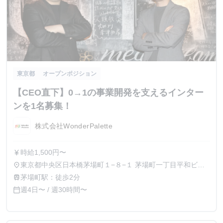
東京都
オープンポジション
【CEO直下】0→1の事業開発を支えるインター
ンを1名募集！
株式会社WonderPalette
時給1,500円〜
currency_yen
東京都中央区日本橋茅場町１−８−１ 茅場町一丁目平和ビル
place
７階
茅場町駅：徒歩2分
train
週4日〜 / 週30時間〜
calendar_today