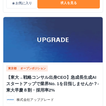
求人を見る
お気に入り
grade
東京都
オープンポジション
【東大→戦略コンサル出身CEO】急成長生成AI
スタートアップで業界No. 1を目指しませんか？-
東大早慶８割・採用率2%
株式会社アップグレード