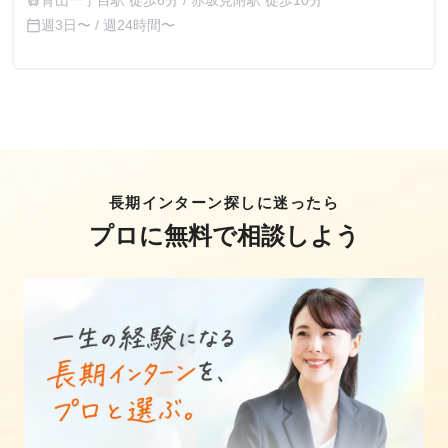
青山一丁目駅 徒歩6分 / 赤坂見附駅 徒歩10分
train
週3日〜 / 週24時間〜
calendar_today
長期インターン探しに迷ったら
プロに無料で相談しよう