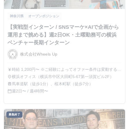
神奈川県
オープンポジション
【実戦型インターン / SNSマーケ×AIで企画から
運用まで挑める】週2日OK・土曜勤務可の横浜
ベンチャー長期インターン
株式会社Wheels Up
時給 1,200円〜 ※ご経験によってオファー条件は変動する可
currency_yen
能性がございます。 ※金額によっては、業務委託契約での
横浜オフィス（横浜市中区大田町5-67第一須賀ビル2F）
place
採用となる場合もございます。
馬車道駅（徒歩1分）、桜木町駅（徒歩7分）
train
週2日〜 / 週4時間〜
calendar_today
募集終了