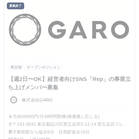
募集終了
東京都
オープンポジション
【週2日〜OK】経営者向けSNS「Rep」の事業立
ち上げメンバー募集
株式会社GARO
月給60000円/月48時間勤務(稼働量に応じる)
currency_yen
〒141-0031 東京都品川区西五反田3-12-14 西五反田プレイ
place
ス8階
不動前駅から徒歩5分 目黒駅徒歩10分
train