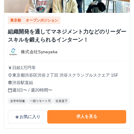
東京都
オープンポジション
組織開発を通してマネジメント力などのリーダー
スキルを鍛えられるインターン！
株式会社Synayaka
日給1万円等
currency_yen
東京都渋谷区渋谷２丁目 渋谷スクランブルスクエア 15F
place
渋谷駅直結
train
週3日〜 / 週20時間〜
calendar_today
全学年対象
一部リモート可
社長直下
求人を見る
お気に入り
grade