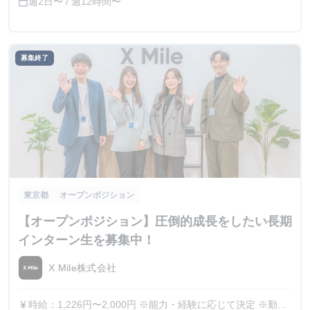
週2日〜 / 週12時間〜
calendar_today
募集終了
東京都
オープンポジション
【オープンポジション】圧倒的成長をしたい長期
インターン生を募集中！
X Mile株式会社
時給：1,226円〜2,000円 ※能力・経験に応じて決定 ※勤務
currency_yen