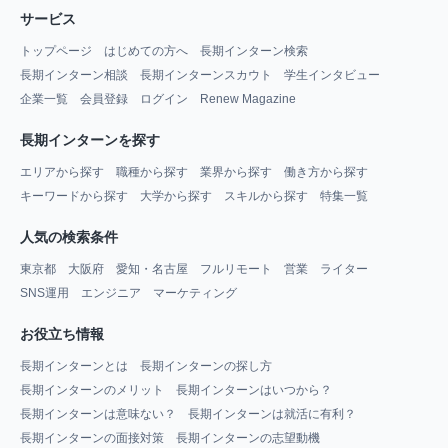
サービス
トップページ
はじめての方へ
長期インターン検索
長期インターン相談
長期インターンスカウト
学生インタビュー
企業一覧
会員登録
ログイン
Renew Magazine
長期インターンを探す
エリアから探す
職種から探す
業界から探す
働き方から探す
キーワードから探す
大学から探す
スキルから探す
特集一覧
人気の検索条件
東京都
大阪府
愛知・名古屋
フルリモート
営業
ライター
SNS運用
エンジニア
マーケティング
お役立ち情報
長期インターンとは
長期インターンの探し方
長期インターンのメリット
長期インターンはいつから？
長期インターンは意味ない？
長期インターンは就活に有利？
長期インターンの面接対策
長期インターンの志望動機