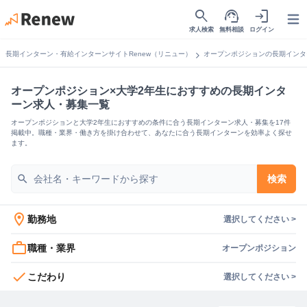
search
support_agent
login
Open
求人検索
無料相談
ログイン
chevron_right
長期インターン・有給インターンサイトRenew（リニュー）
オープンポジションの長期インタ
オープンポジション×大学2年生におすすめの長期インタ
ーン求人・募集一覧
オープンポジションと大学2年生におすすめの条件に合う長期インターン求人・募集を17件
掲載中。職種・業界・働き方を掛け合わせて、あなたに合う長期インターンを効率よく探せ
ます。
search
検索
location_on
勤務地
選択してください >
work_outline
職種・業界
オープンポジション
check
こだわり
選択してください >