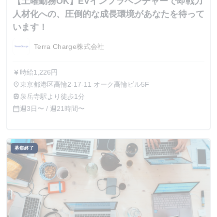
【土曜勤務OK】EVインフラベンチャーで即戦力
人材化への、圧倒的な成長環境があなたを待って
います！
Terra Charge株式会社
時給1,226円
currency_yen
東京都港区高輪2-17-11 オーク高輪ビル5F
place
泉岳寺駅より徒歩1分
train
週3日〜 / 週21時間〜
calendar_today
募集終了