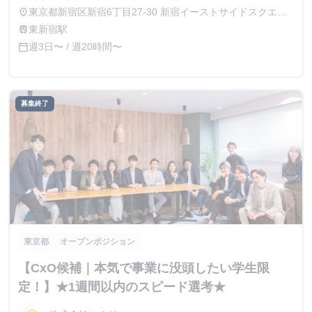
開始後実績によって昇給あり
東京都新宿区新宿6丁目27-30 新宿イーストサイドスクエア
place
7階
東新宿駅
train
週3日〜 / 週20時間〜
calendar_today
募集終了
東京都
オープンポジション
【CxO候補｜本気で事業に没頭したい学生限
定！】★1週間以内のスピード選考★