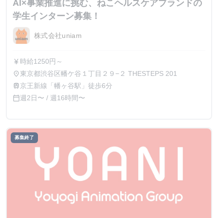
AI×事業推進に挑む、ねこヘルスケアブランドの
学生インターン募集！
株式会社uniam
時給1250円～
currency_yen
東京都渋谷区幡ケ谷１丁目２９−２ THESTEPS 201
place
京王新線「幡ヶ谷駅」徒歩6分
train
週2日〜 / 週16時間〜
calendar_today
募集終了