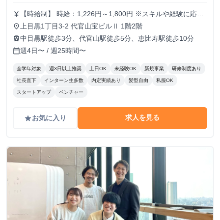
【時給制】 時給：1,226円～1,800円 ※スキルや経験に応じ
currency_yen
て昇給します。 ※部署によってはインセンティブ制度あり
上目黒1丁目3-2 代官山宝ビルⅡ 1階2階
place
【月給制】 尚、フルコミットできる方は月給制もご用意し
中目黒駅徒歩3分、代官山駅徒歩5分、恵比寿駅徒歩10分
train
ております。 月給: 230,000円〜 ※毎月行う評価面談により
週4日〜 / 週25時間〜
calendar_today
毎月昇給の可能性あり ※年間の昇給平均額80,000円 <モデ
ル月収> 260,000円 /入社6ヶ月 330,000円 /入社1年
全学年対象
週3日以上推奨
土日OK
未経験OK
新規事業
研修制度あり
400,000円 /入社1年半 500,000円 /入社2年
社長直下
インターン生多数
内定実績あり
髪型自由
私服OK
スタートアップ
ベンチャー
求人を見る
お気に入り
grade