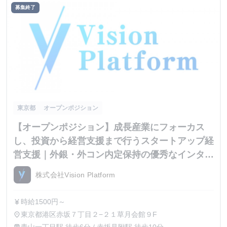
募集終了
東京都
オープンポジション
【オープンポジション】成長産業にフォーカス
し、投資から経営支援まで行うスタートアップ経
営支援｜外銀・外コン内定保持の優秀なインター
ン生が集結
株式会社Vision Platform
時給1500円～
currency_yen
東京都港区赤坂７丁目２−２１草月会館９F
place