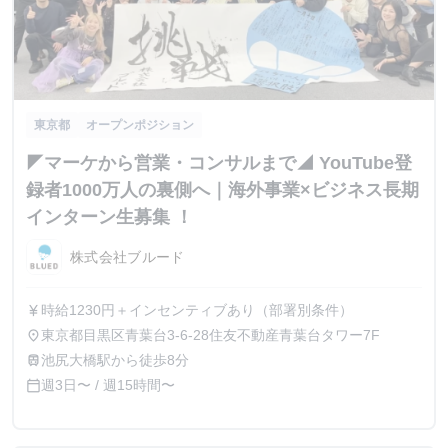
東京都
オープンポジション
◤マーケから営業・コンサルまで◢ YouTube登
録者1000万人の裏側へ｜海外事業×ビジネス長期
インターン生募集 ！
株式会社ブルード
時給1230円＋インセンティブあり（部署別条件）
currency_yen
東京都目黒区青葉台3-6-28住友不動産青葉台タワー7F
place
池尻大橋駅から徒歩8分
train
週3日〜 / 週15時間〜
calendar_today