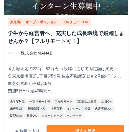
東京都
オープンポジション
フルリモートOK
学生から経営者へ、充実した成長環境で飛躍しま
せんか？【フルリモート可！】
株式会社MANABI
月額固定の22万～82万円 （役職に応じて固定額は変更いた
currency_yen
します）
東京都港区芝1丁目5番9号 住友不動産芝ビル2号館4F (フル
place
リモート/出勤は自由です)
芝公園駅から徒歩5分
train
週5日〜 / 週40時間〜
calendar_today
全学年対象
一部リモート可
フルリモート
週3日以上推奨
土日OK
未経験OK
研修制度あり
社長直下
インターン生多数
内定実績あり
髪型自由
私服OK
スタートアップ
ベンチャー
求人を見る
お気に入り
grade