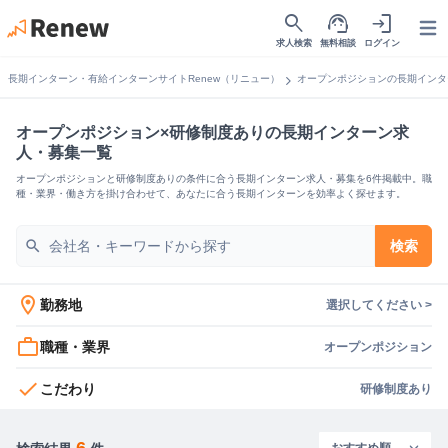
search
support_agent
login
Open
求人検索
無料相談
ログイン
chevron_right
長期インターン・有給インターンサイトRenew（リニュー）
オープンポジションの長期インタ
オープンポジション×研修制度ありの長期インターン求
人・募集一覧
オープンポジションと研修制度ありの条件に合う長期インターン求人・募集を6件掲載中。職
種・業界・働き方を掛け合わせて、あなたに合う長期インターンを効率よく探せます。
search
検索
location_on
勤務地
選択してください >
work_outline
職種・業界
オープンポジション
check
こだわり
研修制度あり
6