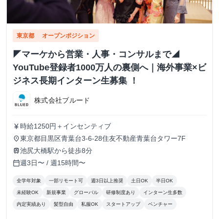
東京都
オープンポジション
◤マーケから営業・人事・コンサルまで◢
YouTube登録者1000万人の裏側へ｜海外事業×ビ
ジネス長期インターン生募集 ！
株式会社ブルード
時給1250円＋インセンティブ
currency_yen
東京都目黒区青葉台3-6-28住友不動産青葉台タワー7F
place
池尻大橋駅から徒歩8分
train
週3日〜 / 週15時間〜
calendar_today
全学年対象
一部リモート可
週3日以上推奨
土日OK
半日OK
未経験OK
新規事業
グローバル
研修制度あり
インターン生多数
内定実績あり
髪型自由
私服OK
スタートアップ
ベンチャー