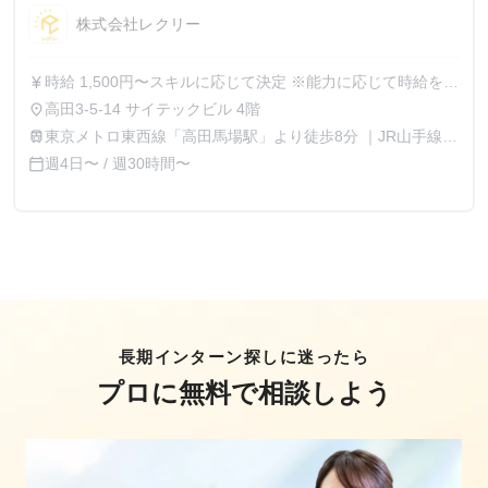
株式会社レクリー
時給 1,500円〜スキルに応じて決定 ※能力に応じて時給を都
currency_yen
度相談可能、成果が時給に直結する環境 ※インターン生に
高田3-5-14 サイテックビル 4階
place
対して年収1000万円オファーをした実績あり
東京メトロ東西線「高田馬場駅」より徒歩8分 ｜JR山手線
train
「高田馬場駅」より徒歩9分
週4日〜 / 週30時間〜
calendar_today
長期インターン探しに迷ったら
プロに無料で相談しよう