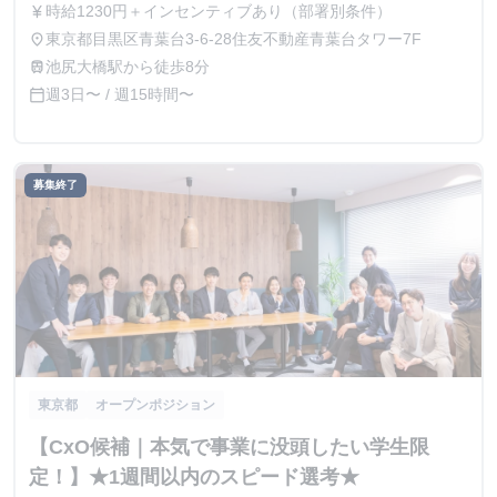
時給1230円＋インセンティブあり（部署別条件）
currency_yen
東京都目黒区青葉台3-6-28住友不動産青葉台タワー7F
place
池尻大橋駅から徒歩8分
train
週3日〜 / 週15時間〜
calendar_today
募集終了
東京都
オープンポジション
【CxO候補｜本気で事業に没頭したい学生限
定！】★1週間以内のスピード選考★