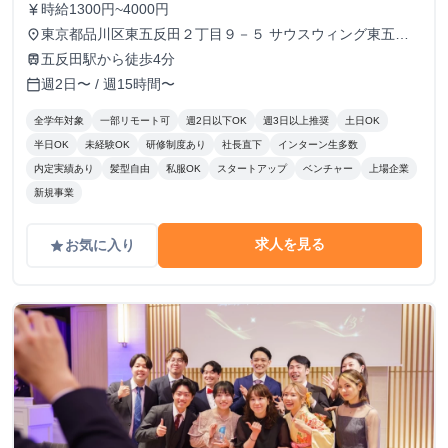
時給1300円~4000円
currency_yen
東京都品川区東五反田２丁目９－５ サウスウィング東五反
place
田５階
五反田駅から徒歩4分
train
週2日〜 / 週15時間〜
calendar_today
全学年対象
一部リモート可
週2日以下OK
週3日以上推奨
土日OK
半日OK
未経験OK
研修制度あり
社長直下
インターン生多数
内定実績あり
髪型自由
私服OK
スタートアップ
ベンチャー
上場企業
新規事業
求人を見る
お気に入り
grade