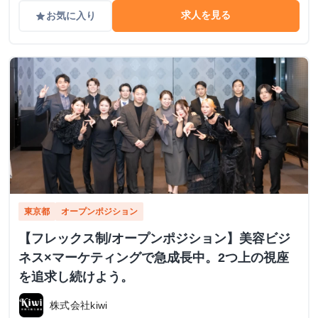
求人を見る
お気に入り
grade
東京都
オープンポジション
【フレックス制/オープンポジション】美容ビジ
ネス×マーケティングで急成長中。2つ上の視座
を追求し続けよう。
株式会社kiwi