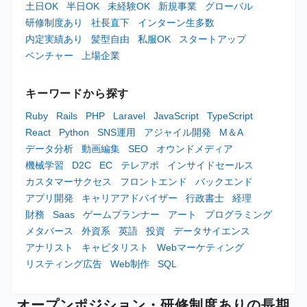
土日OK
半日OK
未経験OK
新規事業
グローバル
研修制度あり
社長直下
インターン生多数
内定実績あり
髪型自由
私服OK
スタートアップ
ベンチャー
上場企業
キーワードから探す
Ruby
Rails
PHP
Laravel
JavaScript
TypeScript
React
Python
SNS運用
アジャイル開発
M＆A
データ分析
動画編集
SEO
オウンドメディア
機械学習
D2C
EC
テレアポ
インサイドセールス
カスタマーサクセス
フロントエンド
バックエンド
アプリ開発
キャリアアドバイザー
行政書士
経理
財務
Saas
ゲームプランナー
アート
プログラミング
メタバース
外資系
英語
投資
データサイエンス
アナリスト
キャピタリスト
Webマーケティング
リスティング広告
Web制作
SQL
オープンポジション・研修制度ありの長期