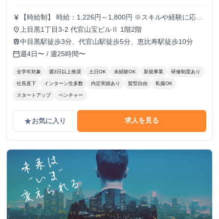
【時給制】 時給：1,226円～1,800円 ※スキルや経験に応じ
currency_yen
て昇給します。 ※部署によってはインセンティブ制度あり
上目黒1丁目3-2 代官山宝ビルⅡ 1階2階
place
【月給制】 尚、フルコミットできる方は月給制もご用意し
中目黒駅徒歩3分、代官山駅徒歩5分、恵比寿駅徒歩10分
train
ております。 月給: 230,000円〜 ※毎月行う評価面談により
週4日〜 / 週25時間〜
calendar_today
毎月昇給の可能性あり ※年間の昇給平均額80,000円 <モデ
ル月収> 260,000円 /入社6ヶ月 330,000円 /入社1年
全学年対象
週3日以上推奨
土日OK
未経験OK
新規事業
研修制度あり
400,000円 /入社1年半 500,000円 /入社2年
社長直下
インターン生多数
内定実績あり
髪型自由
私服OK
スタートアップ
ベンチャー
求人を見る
お気に入り
grade