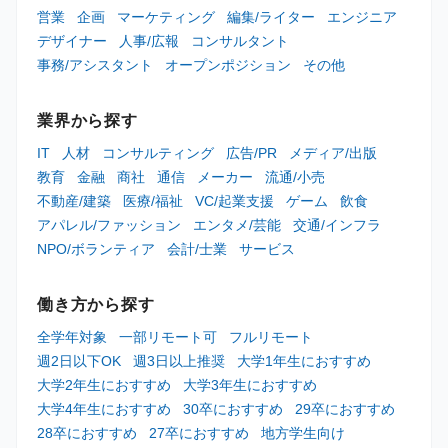
営業
企画
マーケティング
編集/ライター
エンジニア
デザイナー
人事/広報
コンサルタント
事務/アシスタント
オープンポジション
その他
業界から探す
IT
人材
コンサルティング
広告/PR
メディア/出版
教育
金融
商社
通信
メーカー
流通/小売
不動産/建築
医療/福祉
VC/起業支援
ゲーム
飲食
アパレル/ファッション
エンタメ/芸能
交通/インフラ
NPO/ボランティア
会計/士業
サービス
働き方から探す
全学年対象
一部リモート可
フルリモート
週2日以下OK
週3日以上推奨
大学1年生におすすめ
大学2年生におすすめ
大学3年生におすすめ
大学4年生におすすめ
30卒におすすめ
29卒におすすめ
28卒におすすめ
27卒におすすめ
地方学生向け