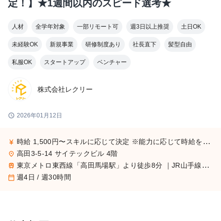
定！】★1週間以内のスピード選考★
人材
全学年対象
一部リモート可
週3日以上推奨
土日OK
未経験OK
新規事業
研修制度あり
社長直下
髪型自由
私服OK
スタートアップ
ベンチャー
株式会社レクリー
schedule
2026年01月12日
時給 1,500円〜スキルに応じて決定 ※能力に応じて時給を都度相談可能、成果が時給に直結する環境 ※インターン生に対して年収1000万円オファーをした実績あり
currency_yen
高田3-5-14 サイテックビル 4階
place
東京メトロ東西線「高田馬場駅」より徒歩8分 ｜JR山手線「高田馬場駅」より徒歩9分
train
週4日 / 週30時間
calendar_today