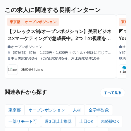
この求人に関連する長期インターン
東京都
オープンポジション
東京
【フレックス制/オープンポジション】美容ビジネ
◤マ
ス×マーケティングで急成長中。2つ上の視座を追
You
求し続けよう。
ジネ
オープンポジション
オー
work
work
職種
職種
【時給制】 時給：1,226円～1,800円 ※スキルや経験に応じて昇
時給
currency_yen
currency_yen
給与
給与
給します。 【月給制】 尚、フルコミットできる方は月給制もご
中目黒駅徒歩3分、代官山駅徒歩5分、恵比寿駅徒歩10分
池尻
train
train
最寄駅
最寄駅
用意しております。 月給: 230,000円〜 ※毎月行う評価面談によ
り毎月昇給の可能性あり ※年間の昇給平均額80,000円 <モデル月
株式会社Lime
収> 260,000円 /入社6ヶ月 330,000円 /入社1年 400,000円 /
入社1年半 500,000円 /入社2年
関連条件から探す
すべて見る
東京都
オープンポジション
人材
全学年対象
一部リモート可
週3日以上推奨
土日OK
未経験OK