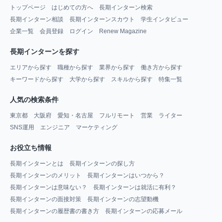
トップページ
はじめての方へ
長期インターン検索
長期インターン相談
長期インターンスカウト
学生インタビュー
企業一覧
会員登録
ログイン
Renew Magazine
長期インターンを探す
エリアから探す
職種から探す
業界から探す
働き方から探す
キーワードから探す
大学から探す
スキルから探す
特集一覧
人気の検索条件
東京都
大阪府
愛知・名古屋
フルリモート
営業
ライター
SNS運用
エンジニア
マーケティング
お役立ち情報
長期インターンとは
長期インターンの探し方
長期インターンのメリット
長期インターンはいつから？
長期インターンは意味ない？
長期インターンは就活に有利？
長期インターンの面接対策
長期インターンの志望動機
長期インターンの履歴書の書き方
長期インターンの応募メール