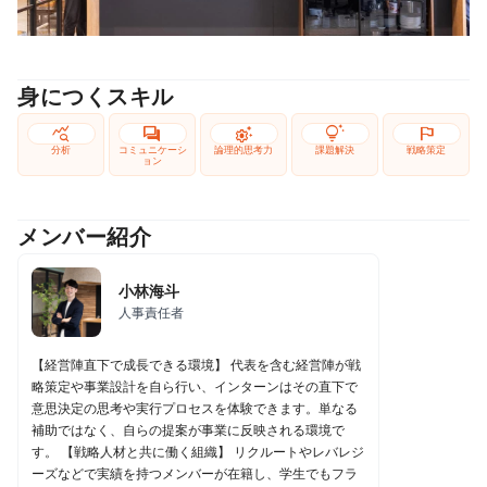
身につくスキル
query_stats
forum
settings_suggest
tips_and_updates
flag
分析
コミュニケーシ
論理的思考力
課題解決
戦略策定
ョン
メンバー紹介
小林海斗
人事責任者
【経営陣直下で成長できる環境】 代表を含む経営陣が戦
略策定や事業設計を自ら行い、インターンはその直下で
意思決定の思考や実行プロセスを体験できます。単なる
補助ではなく、自らの提案が事業に反映される環境で
す。 【戦略人材と共に働く組織】 リクルートやレバレジ
ーズなどで実績を持つメンバーが在籍し、学生でもフラ