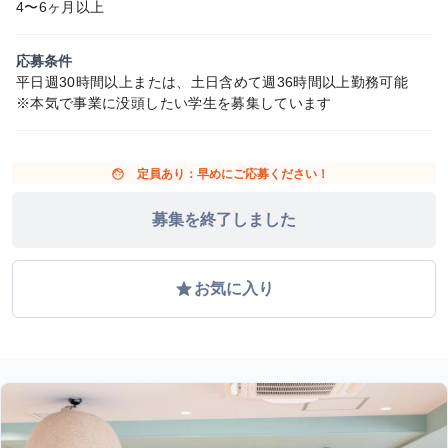
4〜6ヶ月以上
応募条件
平日週30時間以上または、土日含めて週36時間以上勤務可能
※本気で事業に没頭したい学生を募集しています
face
定員あり：早めにご応募ください！
募集を終了しました
grade
お気に入り