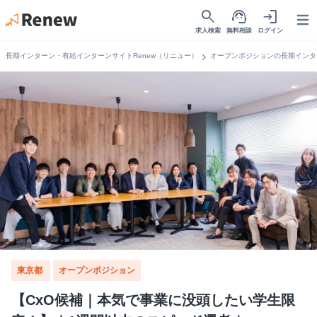
search
support_agent
login
Open
求人検索
無料相談
ログイン
chevron_right
長期インターン・有給インターンサイトRenew（リニュー）
オープンポジションの長期インタ
東京都
オープンポジション
【CxO候補｜本気で事業に没頭したい学生限