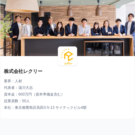
株式会社レクリー
業界：人材
代表者：湯川大志
資本金：600万円（資本準備金含む）
従業員数：50人
本社：東京都豊島区高田3-5-13 サイテックビル4階