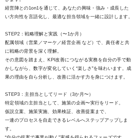
経営陣との1on1を通じて、あなたの興味・強み・成長した
い方向性を言語化し、最適な担当領域を一緒に設計します。
STEP2：戦略理解と実践（〜1か月）
配属領域（営業／マーケ／経営企画 など）で、責任者と共
に戦略の背景を深く理解。
その意図を踏まえ、KPI改善につながる実務を自分の手で動
かしながら、数字が変化していく“楽しさ”を味わいます。成
果の理由を自ら分析し、改善に活かす力を身につけます。
STEP3：主担当としてリード（3か月〜）
特定領域の主担当として、施策の企画〜実行をリード。
仮説立案、施策実施、効果検証、改善提案まで、
一連のプロセスを自走できるレベルへステップアップしま
す。
“自分の提案で事業が動く”実感を得られるフェーズです。