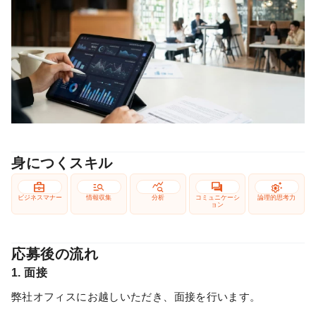
身につくスキル
business_center
manage_search
query_stats
forum
settings_suggest
ビジネスマナー
情報収集
分析
コミュニケーシ
論理的思考力
ョン
応募後の流れ
1. 面接
弊社オフィスにお越しいただき、面接を行います。