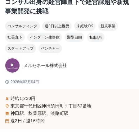
コンサル出身の経営陣直下で経営課題や新規
事業開発に挑戦
コンサルティング
週3日以上推奨
未経験OK
新規事業
社長直下
インターン生多数
髪型自由
私服OK
スタートアップ
ベンチャー
メルセネール株式会社
schedule
2026年02月04日
時給1,230円
currency_yen
東京都千代田区神田須田町１丁目32番地
place
神田駅、秋葉原駅、淡路町駅
train
週2日 / 週16時間
calendar_today