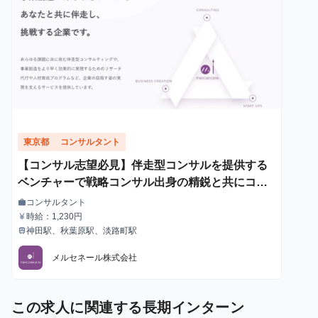
東京都
コンサルタント
【コンサル志望必見】伴走型コンサルを提供する
ベンチャーで戦略コンサル出身の精鋭と共にコン
サルティングに挑戦
コンサルタント
work
職種
時給：1,230円
currency_yen
給与
神田駅、秋葉原駅、淡路町駅
train
最寄駅
メルセネール株式会社
この求人に関連する長期インターン