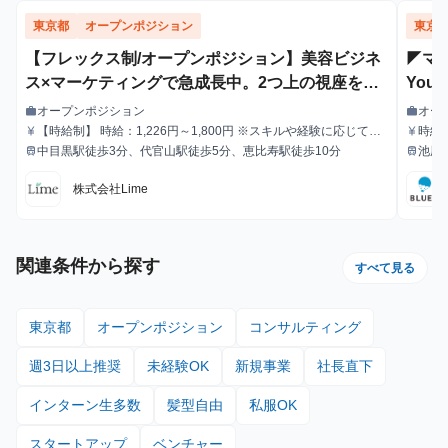
東京都
オープンポジション
東京
【フレックス制/オープンポジション】美容ビジネ
◤マ
ス×マーケティングで急成長中。2つ上の視座を追
You
求し続けよう。
ジネ
オープンポジション
オー
work
work
職種
職種
【時給制】 時給：1,226円～1,800円 ※スキルや経験に応じて昇
時給
currency_yen
currency_yen
給与
給与
給します。 【月給制】 尚、フルコミットできる方は月給制もご
中目黒駅徒歩3分、代官山駅徒歩5分、恵比寿駅徒歩10分
池尻
train
train
最寄駅
最寄駅
用意しております。 月給: 230,000円〜 ※毎月行う評価面談によ
り毎月昇給の可能性あり ※年間の昇給平均額80,000円 <モデル月
株式会社Lime
収> 260,000円 /入社6ヶ月 330,000円 /入社1年 400,000円 /
入社1年半 500,000円 /入社2年
関連条件から探す
すべて見る
東京都
オープンポジション
コンサルティング
週3日以上推奨
未経験OK
新規事業
社長直下
インターン生多数
髪型自由
私服OK
スタートアップ
ベンチャー