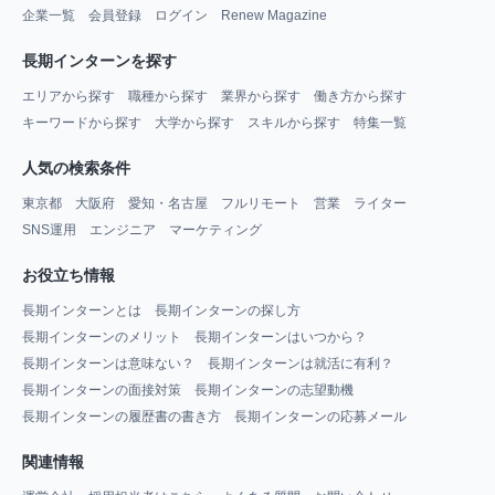
企業一覧
会員登録
ログイン
Renew Magazine
長期インターンを探す
エリアから探す
職種から探す
業界から探す
働き方から探す
キーワードから探す
大学から探す
スキルから探す
特集一覧
人気の検索条件
東京都
大阪府
愛知・名古屋
フルリモート
営業
ライター
SNS運用
エンジニア
マーケティング
お役立ち情報
長期インターンとは
長期インターンの探し方
長期インターンのメリット
長期インターンはいつから？
長期インターンは意味ない？
長期インターンは就活に有利？
長期インターンの面接対策
長期インターンの志望動機
長期インターンの履歴書の書き方
長期インターンの応募メール
関連情報