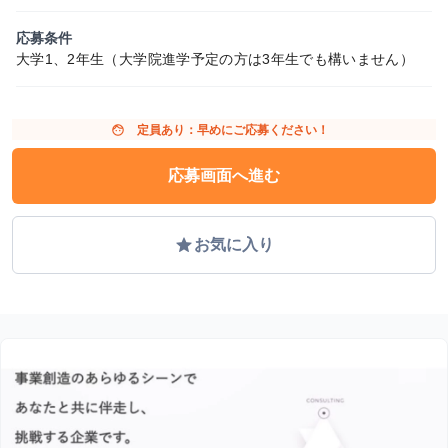
応募条件
大学1、2年生（大学院進学予定の方は3年生でも構いません）
face
定員あり：早めにご応募ください！
応募画面へ進む
grade
お気に入り