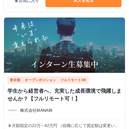
求人を見る
お気に入り
grade
東京都
オープンポジション
フルリモートOK
学生から経営者へ、充実した成長環境で飛躍しま
せんか？【フルリモート可！】
株式会社MANABI
月額固定の22万～82万円 （役職に応じて固定額は変更いた
currency_yen