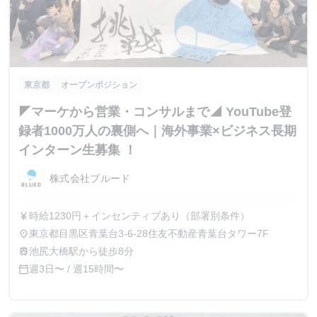
東京都
オープンポジション
◤マーケから営業・コンサルまで◢ YouTube登
録者1000万人の裏側へ｜海外事業×ビジネス長期
インターン生募集 ！
株式会社ブルード
時給1230円＋インセンティブあり（部署別条件）
currency_yen
東京都目黒区青葉台3-6-28住友不動産青葉台タワー7F
place
池尻大橋駅から徒歩8分
train
週3日〜 / 週15時間〜
calendar_today