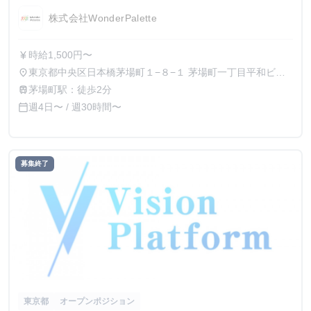
株式会社WonderPalette
時給1,500円〜
currency_yen
東京都中央区日本橋茅場町１−８−１ 茅場町一丁目平和ビル
place
７階
茅場町駅：徒歩2分
train
週4日〜 / 週30時間〜
calendar_today
募集終了
東京都
オープンポジション