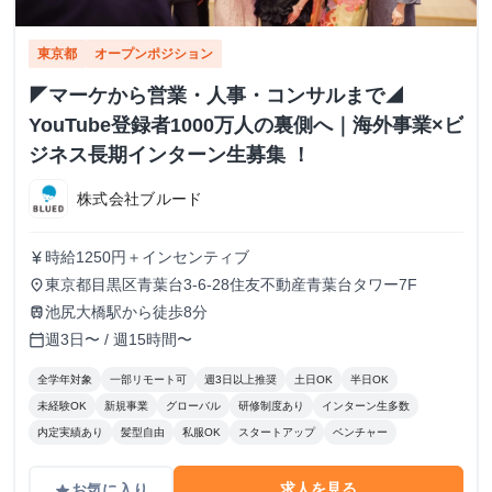
東京都
オープンポジション
◤マーケから営業・人事・コンサルまで◢
YouTube登録者1000万人の裏側へ｜海外事業×ビ
ジネス長期インターン生募集 ！
株式会社ブルード
時給1250円＋インセンティブ
currency_yen
東京都目黒区青葉台3-6-28住友不動産青葉台タワー7F
place
池尻大橋駅から徒歩8分
train
週3日〜 / 週15時間〜
calendar_today
全学年対象
一部リモート可
週3日以上推奨
土日OK
半日OK
未経験OK
新規事業
グローバル
研修制度あり
インターン生多数
内定実績あり
髪型自由
私服OK
スタートアップ
ベンチャー
求人を見る
お気に入り
grade