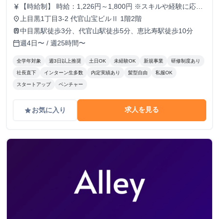
【時給制】 時給：1,226円～1,800円 ※スキルや経験に応じ
currency_yen
て昇給します。 ※部署によってはインセンティブ制度あり
上目黒1丁目3-2 代官山宝ビルⅡ 1階2階
place
【月給制】 尚、フルコミットできる方は月給制もご用意し
中目黒駅徒歩3分、代官山駅徒歩5分、恵比寿駅徒歩10分
train
ております。 月給: 230,000円〜 ※毎月行う評価面談により
週4日〜 / 週25時間〜
calendar_today
毎月昇給の可能性あり ※年間の昇給平均額80,000円 <モデ
ル月収> 260,000円 /入社6ヶ月 330,000円 /入社1年
全学年対象
週3日以上推奨
土日OK
未経験OK
新規事業
研修制度あり
400,000円 /入社1年半 500,000円 /入社2年
社長直下
インターン生多数
内定実績あり
髪型自由
私服OK
スタートアップ
ベンチャー
求人を見る
お気に入り
grade