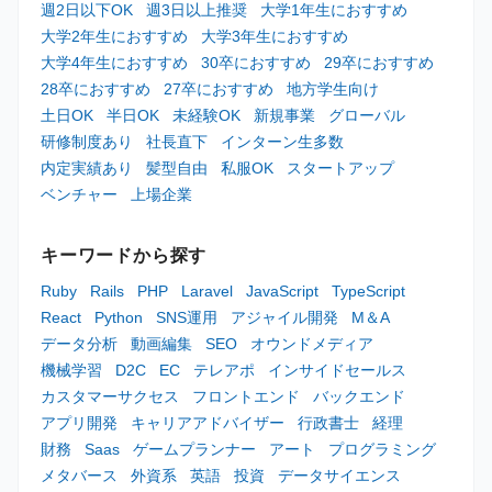
週2日以下OK
週3日以上推奨
大学1年生におすすめ
大学2年生におすすめ
大学3年生におすすめ
大学4年生におすすめ
30卒におすすめ
29卒におすすめ
28卒におすすめ
27卒におすすめ
地方学生向け
土日OK
半日OK
未経験OK
新規事業
グローバル
研修制度あり
社長直下
インターン生多数
内定実績あり
髪型自由
私服OK
スタートアップ
ベンチャー
上場企業
キーワードから探す
Ruby
Rails
PHP
Laravel
JavaScript
TypeScript
React
Python
SNS運用
アジャイル開発
M＆A
データ分析
動画編集
SEO
オウンドメディア
機械学習
D2C
EC
テレアポ
インサイドセールス
カスタマーサクセス
フロントエンド
バックエンド
アプリ開発
キャリアアドバイザー
行政書士
経理
財務
Saas
ゲームプランナー
アート
プログラミング
メタバース
外資系
英語
投資
データサイエンス