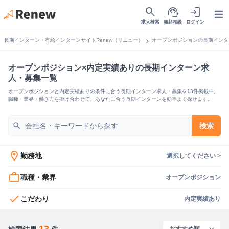
search
support_agent
login
Open
求人検索
無料相談
ログイン
chevron_right
長期インターン・有給インターンサイトRenew（リニュー）
オープンポジションの長期インタ
オープンポジション×内定実績ありの長期インターン求
人・募集一覧
オープンポジションと内定実績ありの条件に合う長期インターン求人・募集を13件掲載中。
職種・業界・働き方を掛け合わせて、あなたに合う長期インターンを効率よく探せます。
search
検索
location_on
勤務地
選択してください >
work_outline
職種・業界
オープンポジション
check
こだわり
内定実績あり
13