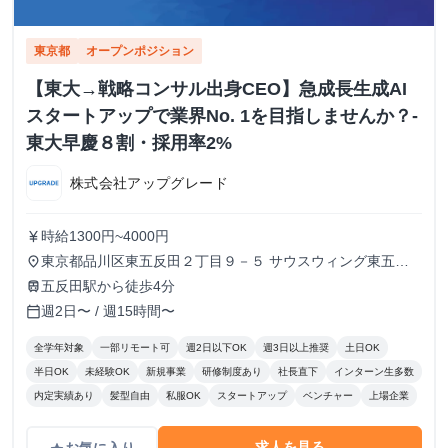
東京都
オープンポジション
【東大→戦略コンサル出身CEO】急成長生成AI
スタートアップで業界No. 1を目指しませんか？-
東大早慶８割・採用率2%
株式会社アップグレード
時給1300円~4000円
currency_yen
東京都品川区東五反田２丁目９－５ サウスウィング東五反
place
田５階
五反田駅から徒歩4分
train
週2日〜 / 週15時間〜
calendar_today
全学年対象
一部リモート可
週2日以下OK
週3日以上推奨
土日OK
半日OK
未経験OK
新規事業
研修制度あり
社長直下
インターン生多数
内定実績あり
髪型自由
私服OK
スタートアップ
ベンチャー
上場企業
求人を見る