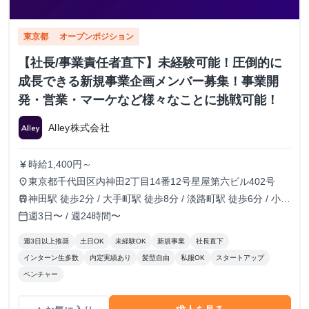
東京都
オープンポジション
【社長/事業責任者直下】未経験可能！圧倒的に
成長できる新規事業企画メンバー募集！事業開
発・営業・マーケなど様々なことに挑戦可能！
Alley株式会社
時給1,400円～
currency_yen
東京都千代田区内神田2丁目14番12号星屋第六ビル402号
place
神田駅 徒歩2分 / 大手町駅 徒歩8分 / 淡路町駅 徒歩6分 / 小川
train
町駅 徒歩6分
週3日〜 / 週24時間〜
calendar_today
週3日以上推奨
土日OK
未経験OK
新規事業
社長直下
インターン生多数
内定実績あり
髪型自由
私服OK
スタートアップ
ベンチャー