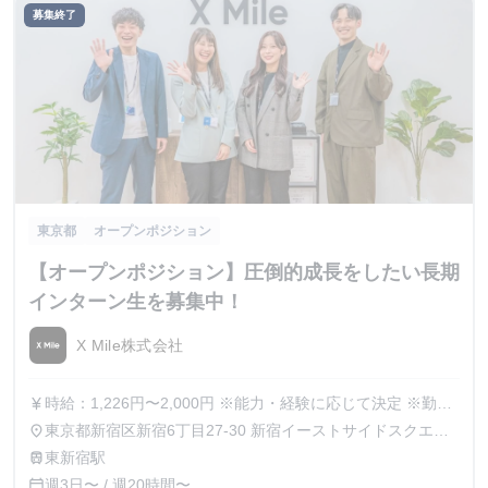
募集終了
東京都
オープンポジション
【オープンポジション】圧倒的成長をしたい長期
インターン生を募集中！
X Mile株式会社
時給：1,226円〜2,000円 ※能力・経験に応じて決定 ※勤務
currency_yen
開始後実績によって昇給あり
東京都新宿区新宿6丁目27-30 新宿イーストサイドスクエア
place
7階
東新宿駅
train
週3日〜 / 週20時間〜
calendar_today