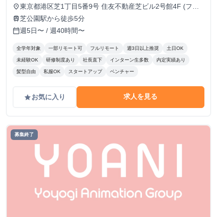
します）
東京都港区芝1丁目5番9号 住友不動産芝ビル2号館4F (フル
place
リモート/出勤は自由です)
芝公園駅から徒歩5分
train
週5日〜 / 週40時間〜
calendar_today
全学年対象
一部リモート可
フルリモート
週3日以上推奨
土日OK
未経験OK
研修制度あり
社長直下
インターン生多数
内定実績あり
髪型自由
私服OK
スタートアップ
ベンチャー
求人を見る
お気に入り
grade
募集終了