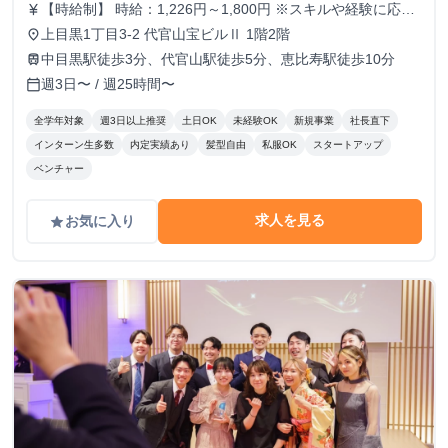
【時給制】 時給：1,226円～1,800円 ※スキルや経験に応じ
currency_yen
て昇給します。 【月給制】 尚、フルコミットできる方は月
上目黒1丁目3-2 代官山宝ビルⅡ 1階2階
place
給制もご用意しております。 月給: 230,000円〜 ※毎月行う
中目黒駅徒歩3分、代官山駅徒歩5分、恵比寿駅徒歩10分
train
評価面談により毎月昇給の可能性あり ※年間の昇給平均額
週3日〜 / 週25時間〜
calendar_today
80,000円 <モデル月収> 260,000円 /入社6ヶ月 330,000
円 /入社1年 400,000円 /入社1年半 500,000円 /入社2年
全学年対象
週3日以上推奨
土日OK
未経験OK
新規事業
社長直下
インターン生多数
内定実績あり
髪型自由
私服OK
スタートアップ
ベンチャー
求人を見る
お気に入り
grade