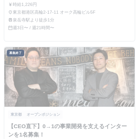
時給1,226円
currency_yen
東京都港区高輪2-17-11 オーク高輪ビル5F
place
泉岳寺駅より徒歩1分
train
週3日〜 / 週21時間〜
calendar_today
募集終了
東京都
オープンポジション
【CEO直下】0→1の事業開発を支えるインター
ンを1名募集！