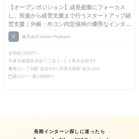
【オープンポジション】成長産業にフォーカス
し、投資から経営支援まで行うスタートアップ経
営支援｜外銀・外コン内定保持の優秀なインター
ン生が集結
株式会社Vision Platform
時給1500円～
currency_yen
東京都港区赤坂７丁目２−２１草月会館９F
place
青山一丁目駅 徒歩6分 / 赤坂見附駅 徒歩10分
train
週3日〜 / 週24時間〜
calendar_today
長期インターン探しに迷ったら