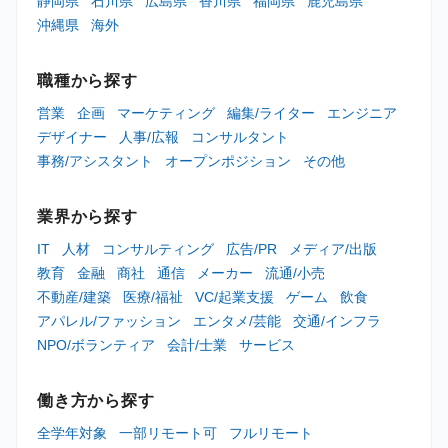
静岡県
石川県
広島県
香川県
福岡県
鹿児島県
沖縄県
海外
職種から探す
営業
企画
マーケティング
編集/ライター
エンジニア
デザイナー
人事/広報
コンサルタント
事務/アシスタント
オープンポジション
その他
業界から探す
IT
人材
コンサルティング
広告/PR
メディア/出版
教育
金融
商社
通信
メーカー
流通/小売
不動産/建築
医療/福祉
VC/起業支援
ゲーム
飲食
アパレル/ファッション
エンタメ/芸能
交通/インフラ
NPO/ボランティア
会計/士業
サービス
働き方から探す
全学年対象
一部リモート可
フルリモート