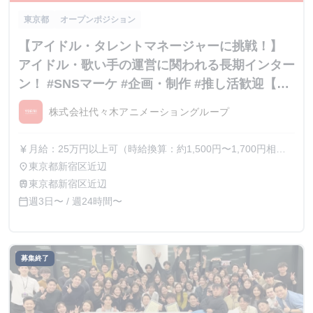
東京都
オープンポジション
【アイドル・タレントマネージャーに挑戦！】
アイドル・歌い手の運営に関われる長期インター
ン！ #SNSマーケ #企画・制作 #推し活歓迎【内
定直結】
株式会社代々木アニメーショングループ
月給：25万円以上可（時給換算：約1,500円〜1,700円相
currency_yen
当） ※選考を通じて最終的な金額が調整（上振れ・下振
東京都新宿区近辺
place
れ）されることがございます。 ※インターン期間中の貢献
東京都新宿区近辺
train
度や成果に応じて、昇給の機会があります。
週3日〜 / 週24時間〜
calendar_today
募集終了