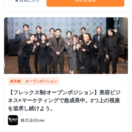
お気に入り
grade
東京都
オープンポジション
【フレックス制/オープンポジション】美容ビジ
ネス×マーケティングで急成長中。2つ上の視座
を追求し続けよう。
株式会社kiwi