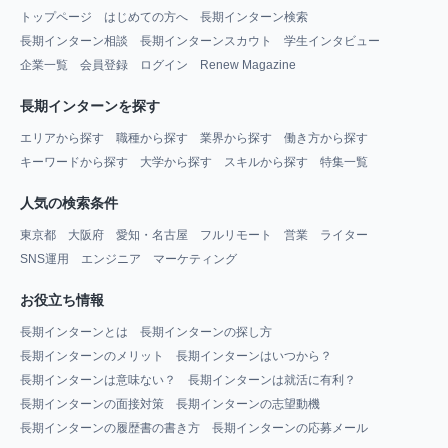
トップページ
はじめての方へ
長期インターン検索
長期インターン相談
長期インターンスカウト
学生インタビュー
企業一覧
会員登録
ログイン
Renew Magazine
長期インターンを探す
エリアから探す
職種から探す
業界から探す
働き方から探す
キーワードから探す
大学から探す
スキルから探す
特集一覧
人気の検索条件
東京都
大阪府
愛知・名古屋
フルリモート
営業
ライター
SNS運用
エンジニア
マーケティング
お役立ち情報
長期インターンとは
長期インターンの探し方
長期インターンのメリット
長期インターンはいつから？
長期インターンは意味ない？
長期インターンは就活に有利？
長期インターンの面接対策
長期インターンの志望動機
長期インターンの履歴書の書き方
長期インターンの応募メール