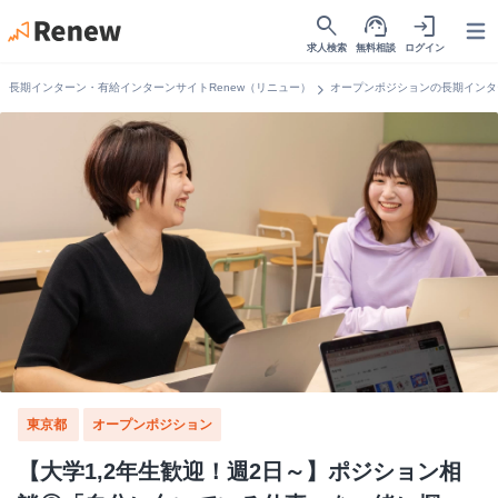
search
support_agent
login
Open
求人検索
無料相談
ログイン
chevron_right
長期インターン・有給インターンサイトRenew（リニュー）
オープンポジションの長期インタ
東京都
オープンポジション
【大学1,2年生歓迎！週2日～】ポジション相