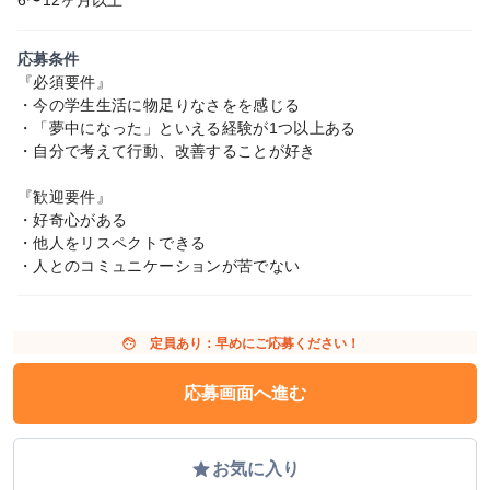
応募条件
『必須要件』
・今の学生生活に物足りなさをを感じる
・「夢中になった」といえる経験が1つ以上ある
・自分で考えて行動、改善することが好き
『歓迎要件』
・好奇心がある
・他人をリスペクトできる
・人とのコミュニケーションが苦でない
face
定員あり：早めにご応募ください！
応募画面へ進む
grade
お気に入り