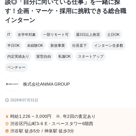
談◎「自分に向いている仕事」を一緒に探
す！企画・マーケ・採用に挑戦できる総合職
インターン
IT
全学年対象
一部リモート可
週3日以上推奨
土日OK
半日OK
未経験OK
新規事業
社長直下
インターン生多数
内定実績あり
髪型自由
私服OK
スタートアップ
ベンチャー
株式会社ANIMA GROUP
schedule
2026年07月31日
時給1,226 ~ 3,000円 ※. 年2回の査定あり
currency_yen
渋谷区円山町3-6 E・スペースタワー6階西
place
渋谷駅 徒歩5分 / 神泉駅 徒歩3分
train