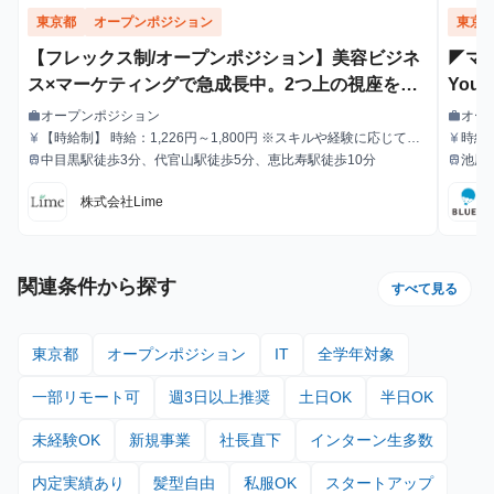
東京都
オープンポジション
東京
【フレックス制/オープンポジション】美容ビジネ
◤マ
ス×マーケティングで急成長中。2つ上の視座を追
You
求し続けよう。
ジネ
オープンポジション
オー
work
work
職種
職種
【時給制】 時給：1,226円～1,800円 ※スキルや経験に応じて昇
時給
currency_yen
currency_yen
給与
給与
給します。 【月給制】 尚、フルコミットできる方は月給制もご
中目黒駅徒歩3分、代官山駅徒歩5分、恵比寿駅徒歩10分
池尻
train
train
最寄駅
最寄駅
用意しております。 月給: 230,000円〜 ※毎月行う評価面談によ
り毎月昇給の可能性あり ※年間の昇給平均額80,000円 <モデル月
株式会社Lime
収> 260,000円 /入社6ヶ月 330,000円 /入社1年 400,000円 /
入社1年半 500,000円 /入社2年
関連条件から探す
すべて見る
東京都
オープンポジション
IT
全学年対象
一部リモート可
週3日以上推奨
土日OK
半日OK
未経験OK
新規事業
社長直下
インターン生多数
内定実績あり
髪型自由
私服OK
スタートアップ