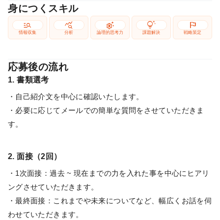
身につくスキル
manage_search
query_stats
settings_suggest
tips_and_updates
flag
情報収集
分析
論理的思考力
課題解決
戦略策定
応募後の流れ
1. 書類選考
・自己紹介文を中心に確認いたします。
・必要に応じてメールでの簡単な質問をさせていただきま
す。
2. 面接（2回）
・1次面接：過去 ~ 現在までの力を入れた事を中心にヒアリ
ングさせていただきます。
・最終面接：これまでや未来についてなど、幅広くお話を伺
わせていただきます。