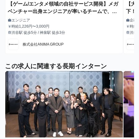
【ゲーム/エンタメ領域の自社サービス開発】メガ
【大
ベンチャー出身エンジニアが率いるチームで、開
下！
発力を身につけたいインターン募集！
でビ
エンジニア
企画
work
work
職種
職種
時給1,226円〜3,000円
時給1
currency_yen
currency_yen
給与
給与
渋谷駅 徒歩5分 / 神泉駅 徒歩3分
渋谷駅
train
train
最寄駅
最寄駅
株式会社ANIMA GROUP
この求人に関連する長期インターン