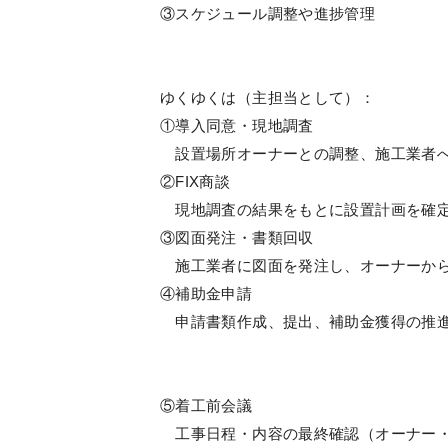
③スケジュール調整や進捗管理
ゆくゆくは（主担当として）：
①導入同意・現地調査
設置場所オーナーとの調整、施工業者へ
②FIX商談
現地調査の結果をもとに設置計画を確定
③図面発注・書類回収
施工業者に図面を発注し、オーナーから
④補助金申請
申請書類作成、提出、補助金獲得の推
⑤着工前会議
工事日程・内容の最終確認（オーナー・