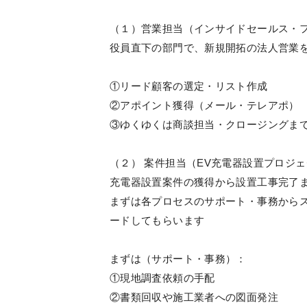
（１）営業担当（インサイドセールス・
役員直下の部門で、新規開拓の法人営業
①リード顧客の選定・リスト作成
②アポイント獲得（メール・テレアポ）
③ゆくゆくは商談担当・クロージングま
（２） 案件担当（EV充電器設置プロジ
充電器設置案件の獲得から設置工事完了
まずは各プロセスのサポート・事務から
ードしてもらいます
まずは（サポート・事務）：
①現地調査依頼の手配
②書類回収や施工業者への図面発注