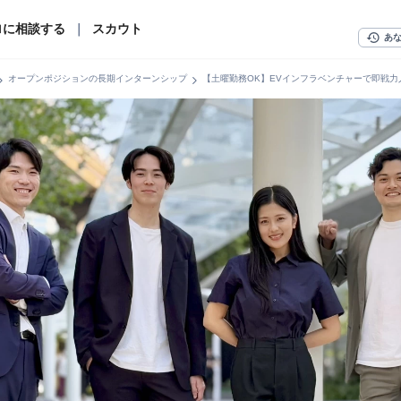
ロに相談する
｜
スカウト
history
あ
n_right
chevron_right
オープンポジションの長期インターンシップ
【土曜勤務OK】EVインフラベンチャーで即戦