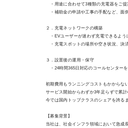
・用途に合わせて3種類の充電器をご提
・補助金の申請や工事の手配など、面倒
２．充電ネットワークの構築
・EVユーザーが迷わず充電できるように「Te
・充電スポットの場所や空き状況、決済
３．設置後の運用・保守
・24時間365日対応のコールセンター
初期費用もランニングコストもかからな
サービス開始からわずか3年足らずで累計
今では国内トップクラスのシェアを誇る
【募集背景】
当社は、社会インフラ領域において急成