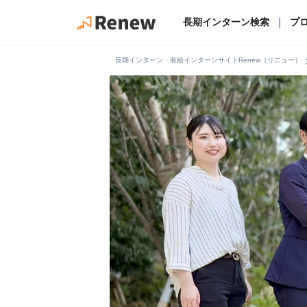
長期インターン検索
｜
プ
chevro
長期インターン・有給インターンサイトRenew（リニュー）