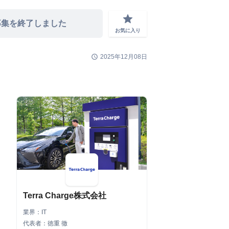
grade
募集を終了しました
お気に入り
schedule
2025年12月08日
Terra Charge株式会社
業界：IT
代表者：徳重 徹