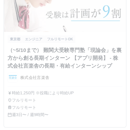
東京都
エンジニア
フルリモートOK
（~5/10まで） 難関大受験専門塾「現論会」を裏
方から創る長期インターン 【アプリ開発】 - 株
式会社言楽舎の長期・有給インターンシップ
株式会社言楽舎
時給1,250円 ※役職により時給UP
currency_yen
フルリモート
place
フルリモート
train
週3日〜 / 週9時間〜
calendar_today