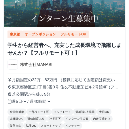
東京都
オープンポジション
フルリモートOK
学生から経営者へ、充実した成長環境で飛躍しま
せんか？【フルリモート可！】
株式会社MANABI
月額固定の22万～82万円 （役職に応じて固定額は変更いた
currency_yen
します）
東京都港区芝1丁目5番9号 住友不動産芝ビル2号館4F (フル
place
リモート/出勤は自由です)
芝公園駅から徒歩5分
train
週5日〜 / 週40時間〜
calendar_today
全学年対象
一部リモート可
フルリモート
週3日以上推奨
土日OK
未経験OK
研修制度あり
社長直下
インターン生多数
内定実績あり
髪型自由
私服OK
スタートアップ
ベンチャー