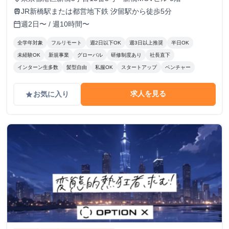
JR新橋駅または都営地下鉄 汐留駅から徒歩5分
train
週2日〜 / 週10時間〜
calendar_today
全学年対象
フルリモート
週2日以下OK
週3日以上推奨
半日OK
未経験OK
新規事業
グローバル
研修制度あり
社長直下
インターン生多数
髪型自由
私服OK
スタートアップ
ベンチャー
求人を見る
お気に入り
grade