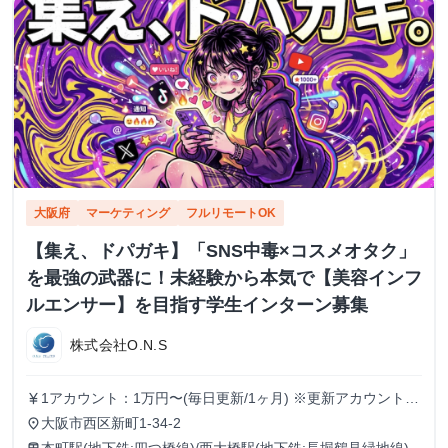
大阪府
マーケティング
フルリモートOK
【集え、ドパガキ】「SNS中毒×コスメオタク」
を最強の武器に！未経験から本気で【美容インフ
ルエンサー】を目指す学生インターン募集
株式会社O.N.S
1アカウント：1万円〜(毎日更新/1ヶ月) ※更新アカウントが
currency_yen
増える毎に報酬もUP(複数運用可) ※インセンティブ有り
大阪市西区新町1-34-2
place