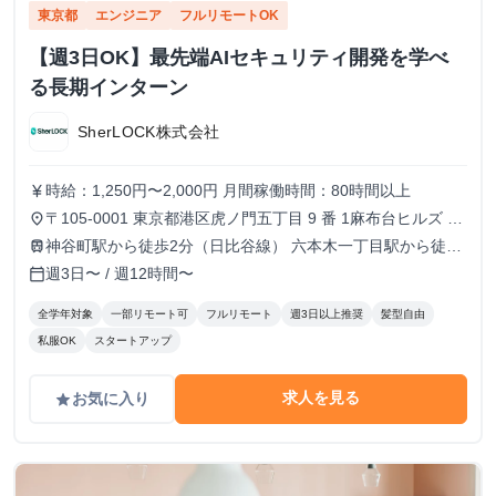
東京都
エンジニア
フルリモートOK
【週3日OK】最先端AIセキュリティ開発を学べ
る長期インターン
SherLOCK株式会社
時給：1,250円〜2,000円 月間稼働時間：80時間以上
currency_yen
〒105-0001 東京都港区虎ノ門五丁目 9 番 1麻布台ヒルズ ガ
place
ーデンプラザB 5階 TOKYO VENTURE CAPlTAL HUB内（フ
神谷町駅から徒歩2分（日比谷線） 六本木一丁目駅から徒歩
train
ルリモートも可）
10分（南北線）
週3日〜 / 週12時間〜
calendar_today
全学年対象
一部リモート可
フルリモート
週3日以上推奨
髪型自由
私服OK
スタートアップ
求人を見る
お気に入り
grade