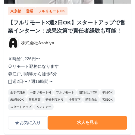
東京都
営業
フルリモートOK
【フルリモート×週2日OK】スタートアップで営
業インターン：成果次第で責任者経験も可能！
株式会社Asobiya
時給1,226円〜
currency_yen
リモート勤務になります
place
江戸川橋駅から徒歩5分
train
週2日〜 / 週16時間〜
calendar_today
全学年対象
一部リモート可
フルリモート
週2日以下OK
半日OK
未経験OK
新規事業
研修制度あり
社長直下
髪型自由
私服OK
スタートアップ
ベンチャー
求人を見る
お気に入り
grade