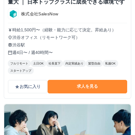
量大 ｜ 日本トップクラスに成長できる環境です
株式会社SalesNow
時給1,500円〜（経験・能力に応じて決定。昇給あり）
currency_yen
渋谷オフィス（リモートワーク可）
place
渋谷駅
train
週4日〜 / 週40時間〜
calendar_today
フルリモート
土日OK
社長直下
内定実績あり
髪型自由
私服OK
スタートアップ
求人を見る
お気に入り
grade