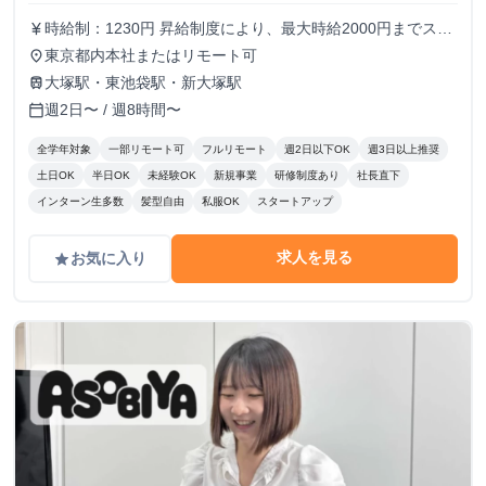
時給制：1230円 昇給制度により、最大時給2000円までステ
currency_yen
ップアップ可能です メンバーの半分以上が女性のため、女
東京都内本社またはリモート可
place
性も働きやすい環境です！
大塚駅・東池袋駅・新大塚駅
train
週2日〜 / 週8時間〜
calendar_today
全学年対象
一部リモート可
フルリモート
週2日以下OK
週3日以上推奨
土日OK
半日OK
未経験OK
新規事業
研修制度あり
社長直下
インターン生多数
髪型自由
私服OK
スタートアップ
求人を見る
お気に入り
grade