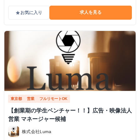
求人を見る
お気に入り
grade
東京都
営業
フルリモートOK
【創業期の学生ベンチャー！！】広告・映像法人
営業 マネージャー候補
株式会社Luma