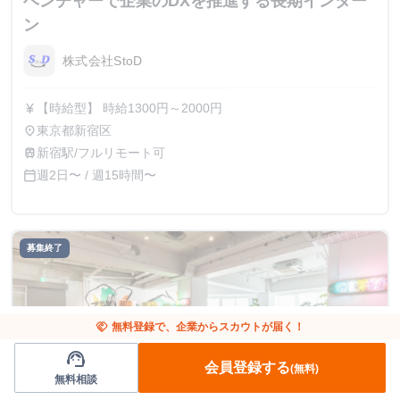
ベンチャーで企業のDXを推進する長期インター
ン
株式会社StoD
【時給型】 時給1300円～2000円
currency_yen
東京都新宿区
place
新宿駅/フルリモート可
train
週2日〜 / 週15時間〜
calendar_today
募集終了
handshake
無料登録で、企業からスカウトが届く！
support_agent
会員登録する
(無料)
無料相談