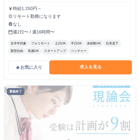
時給1.250円～
currency_yen
リモート勤務になります
place
なし
train
週2日〜 / 週16時間〜
calendar_today
全学年対象
フルリモート
土日OK
半日OK
未経験OK
社長直下
髪型自由
私服OK
スタートアップ
ベンチャー
求人を見る
お気に入り
grade
募集終了