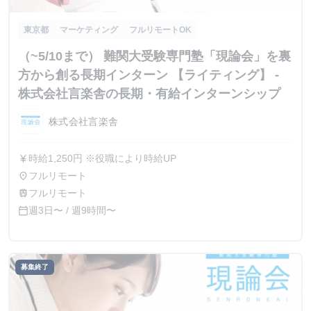
東京都
マーケティング
フルリモートOK
（~5/10まで） 難関大受験専門塾「現論会」を裏
方から創る長期インターン 【ライティング】 -
株式会社言楽舎の長期・有給インターンシップ
株式会社言楽舎
時給1,250円 ※役職により時給UP
currency_yen
フルリモート
place
フルリモート
train
週3日〜 / 週9時間〜
calendar_today
募集終了