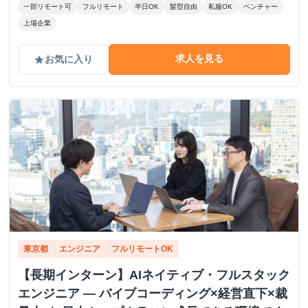
一部リモート可
フルリモート
半日OK
髪型自由
私服OK
ベンチャー
上場企業
求人を見る
お気に入り
grade
東京都
エンジニア
フルリモートOK
【長期インターン】AIネイティブ・フルスタック
エンジニア — バイブコーディング×経営直下×裁