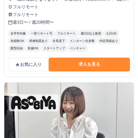
酬 - 研修終了後：完全成果報酬（成約報酬のみ） - 成約報
フルリモート
place
酬：1契約あたり 20,000円〜50,000円(業績に応じて変動)
フルリモート
train
週3日〜 / 週20時間〜
calendar_today
全学年対象
一部リモート可
フルリモート
週3日以上推奨
土日OK
未経験OK
研修制度あり
社長直下
インターン生多数
内定実績あり
髪型自由
私服OK
スタートアップ
ベンチャー
求人を見る
お気に入り
grade