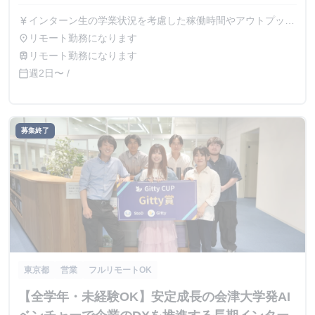
インターン生の学業状況を考慮した稼働時間やアウトプット
currency_yen
に応じて採用時に給与を決定致します。面談時に詳細はお伝
リモート勤務になります
place
えしますのでご安心ください。 ※稼働時間に対して支給す
リモート勤務になります
train
る場合、最低賃金を下回ることはございませんのでご安心く
週2日〜 /
calendar_today
ださい。 例） ① 営業日単価2,000円 ② 月50,000円 など
募集終了
東京都
営業
フルリモートOK
【全学年・未経験OK】安定成長の会津大学発AI