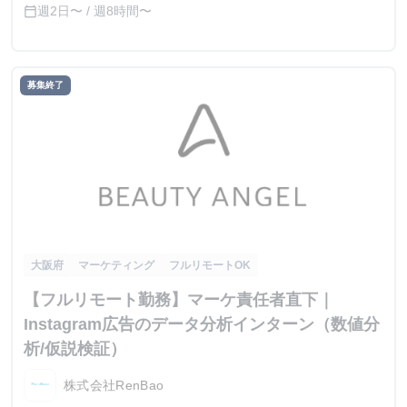
す。
週2日〜 / 週8時間〜
calendar_today
募集終了
大阪府
マーケティング
フルリモートOK
【フルリモート勤務】マーケ責任者直下｜
Instagram広告のデータ分析インターン（数値分
析/仮説検証）
株式会社RenBao