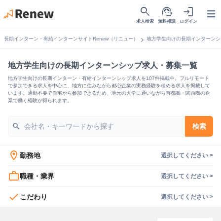
search
support_agent
login
Open
求人検索
無料相談
ログイン
chevron_right
長期インターン・有給インターンサイトRenew（リニュー）
地方学生向けの長期インターンシ
地方学生向けの長期インターンシップ求人・募集一覧
地方学生向けの長期インターン・有給インターンシップ求人を107件掲載中。フルリモート
で参加できる求人を中心に、地方に住みながら都心企業の実務経験を積める求人を掲載して
います。通勤不要で自宅から参加できるため、地元の大学に通いながら首都圏・関西圏の企
業で働く経験が得られます。
search
検索
location_on
勤務地
選択してください >
work_outline
職種・業界
選択してください >
check
こだわり
選択してください >