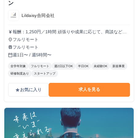
ン
Lildaisy合同会社
報酬：1,250円／1時間 頑張りや成果に応じて、商談などよ
currency_yen
り裁量のある業務にもチャレンジできます。 しっかりとし
フルリモート
place
た評価体制を設け、時給アップも随時検討していきます！
フルリモート
train
週1日〜 / 週5時間〜
calendar_today
全学年対象
フルリモート
週2日以下OK
半日OK
未経験OK
新規事業
研修制度あり
スタートアップ
求人を見る
お気に入り
grade