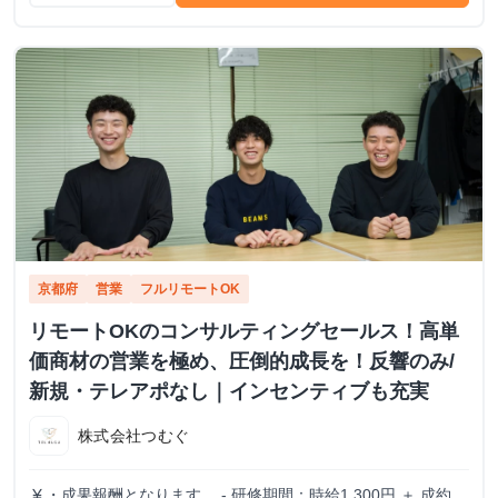
京都府
営業
フルリモートOK
リモートOKのコンサルティングセールス！高単
価商材の営業を極め、圧倒的成長を！反響のみ/
新規・テレアポなし｜インセンティブも充実
株式会社つむぐ
・成果報酬となります。 - 研修期間：時給1,300円 ＋ 成約報
currency_yen