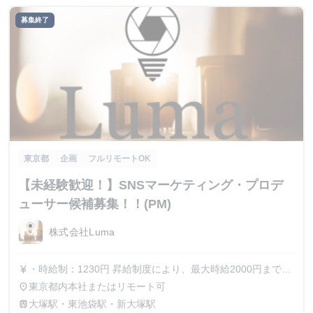
募集終了
東京都
企画
フルリモートOK
【未経験歓迎！】SNSマーケティング・プロデ
ューサー候補募集！！(PM)
株式会社Luma
・時給制：1230円 昇給制度により、最大時給2000円までス
currency_yen
テップアップ可能です 皆様もマネージャーとしてご活躍い
東京都内本社またはリモート可
place
ただいた場合はそのようなポジションもご用意しておりま
大塚駅・東池袋駅・新大塚駅
train