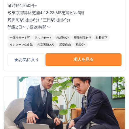
時給1,250円~
currency_yen
東京都港区芝浦4-13-23 MS芝浦ビル3階
place
田町駅 徒歩8分 / 三田駅 徒歩9分
train
週2日〜 / 週20時間〜
calendar_today
一部リモート可
フルリモート
未経験OK
研修制度あり
社長直下
インターン生多数
内定実績あり
髪型自由
私服OK
求人を見る
お気に入り
grade