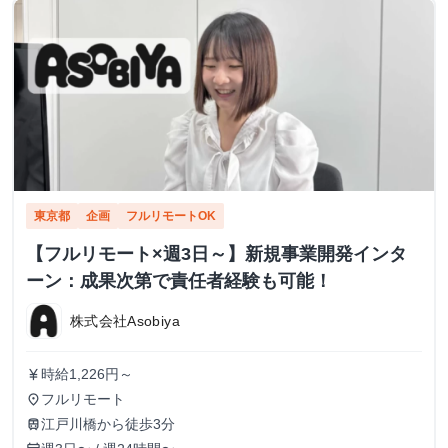
東京都
企画
フルリモートOK
【フルリモート×週3日～】新規事業開発インタ
ーン：成果次第で責任者経験も可能！
株式会社Asobiya
時給1,226円～
currency_yen
フルリモート
place
江戸川橋から徒歩3分
train