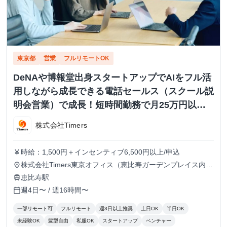
東京都
営業
フルリモートOK
DeNAや博報堂出身スタートアップでAIをフル活
用しながら成長できる電話セールス（スクール説
明会営業）で成長！短時間勤務で月25万円以上
も
株式会社Timers
時給：1,500円＋インセンティブ6,500円以上/申込
currency_yen
株式会社Timers東京オフィス（恵比寿ガーデンプレイス内）
place
または在宅での勤務 顧客対応や業務ツール使用のため、自
恵比寿駅
train
宅の場合は快適なPCとネット環境が必須※海外在住・留学
週4日〜 / 週16時間〜
calendar_today
しながらのインターン参加は不可
一部リモート可
フルリモート
週3日以上推奨
土日OK
半日OK
未経験OK
髪型自由
私服OK
スタートアップ
ベンチャー