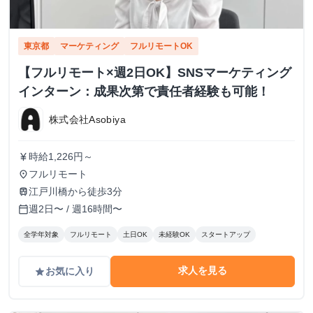
東京都
マーケティング
フルリモートOK
【フルリモート×週2日OK】SNSマーケティング
インターン：成果次第で責任者経験も可能！
株式会社Asobiya
時給1,226円～
currency_yen
フルリモート
place
江戸川橋から徒歩3分
train
週2日〜 / 週16時間〜
calendar_today
全学年対象
フルリモート
土日OK
未経験OK
スタートアップ
求人を見る
お気に入り
grade