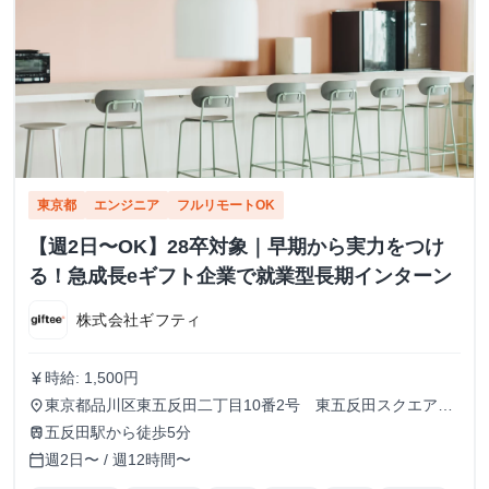
東京都
エンジニア
フルリモートOK
【週2日〜OK】28卒対象｜早期から実力をつけ
る！急成長eギフト企業で就業型長期インターン
株式会社ギフティ
時給: 1,500円
currency_yen
東京都品川区東五反田二丁目10番2号 東五反田スクエア
place
12F
五反田駅から徒歩5分
train
週2日〜 / 週12時間〜
calendar_today