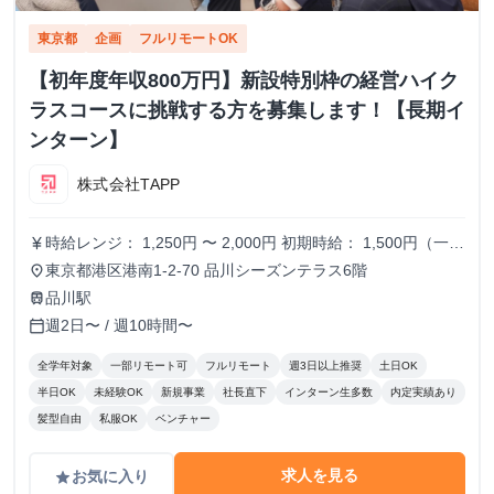
東京都
企画
フルリモートOK
【初年度年収800万円】新設特別枠の経営ハイク
ラスコースに挑戦する方を募集します！【長期イ
ンターン】
株式会社TAPP
時給レンジ： 1,250円 〜 2,000円 初期時給： 1,500円（一律
currency_yen
スタート） 改定タイミング： 3ヶ月ごとの契約更新時 評価
東京都港区港南1-2-70 品川シーズンテラス6階
place
基準： 以下の4項目を5段階でスコアリングし、時給を決
品川駅
train
定。 時給変動のロジック(詳細はシートに記載） S評価： 期
週2日〜 / 週10時間〜
calendar_today
待を大きく上回り、社員と同等のバリューを発揮。 A評価：
期待通り。安定して高品質な成果を出している。（※現状維
全学年対象
一部リモート可
フルリモート
週3日以上推奨
土日OK
持〜微増） B/C評価： 期待を下回る。手離れが悪く、教育コ
半日OK
未経験OK
新規事業
社長直下
インターン生多数
内定実績あり
ストが成果を上回っている。 ※時給を下げる判断は、業務
髪型自由
私服OK
ベンチャー
範囲の縮小や、当初想定していたスキルレベルに達していな
い場合に適用します。
求人を見る
お気に入り
grade