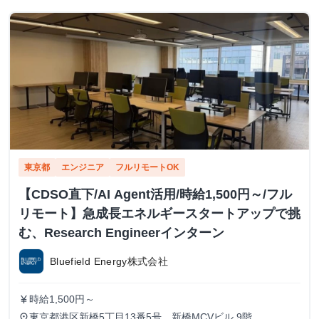
東京都
エンジニア
フルリモートOK
【CDSO直下/AI Agent活用/時給1,500円～/フル
リモート】急成長エネルギースタートアップで挑
む、Research Engineerインターン
Bluefield Energy株式会社
時給1,500円～
currency_yen
東京都港区新橋5丁目13番5号 新橋MCVビル 9階
place