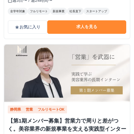
週3日〜 / 週24時間〜
calendar_today
全学年対象
フルリモート
新規事業
社長直下
スタートアップ
求人を見る
お気に入り
grade
静岡県
営業
フルリモートOK
【第1期メンバー募集】営業力で周りと差がつ
く。美容業界の新規事業を支える実践型インター