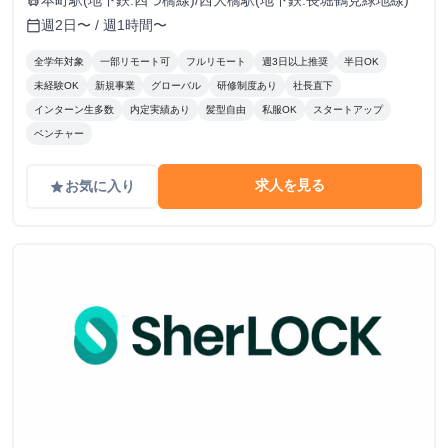
本町駅(地下鉄:四つ橋線)/西大橋駅(地下鉄:長堀鶴見緑地線)
train
週2日〜 / 週1時間〜
calendar_today
全学年対象
一部リモート可
フルリモート
週3日以上推奨
半日OK
未経験OK
新規事業
グローバル
研修制度あり
社長直下
インターン生多数
内定実績あり
髪型自由
私服OK
スタートアップ
ベンチャー
求人を見る
お気に入り
grade