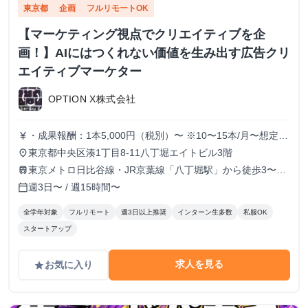
東京都
企画
フルリモートOK
【マーケティング視点でクリエイティブを企
画！】AIにはつくれない価値を生み出す広告クリ
エイティブマーケター
OPTION X株式会社
・成果報酬：1本5,000円（税別）〜 ※10〜15本/月〜想定
currency_yen
※経験、実績、能力等によって変動 ※トライアル期間の場
東京都中央区湊1丁目8-11八丁堀エイトビル3階
place
合変動あり
東京メトロ日比谷線・JR京葉線「八丁堀駅」から徒歩3〜6
train
分
週3日〜 / 週15時間〜
calendar_today
全学年対象
フルリモート
週3日以上推奨
インターン生多数
私服OK
スタートアップ
求人を見る
お気に入り
grade