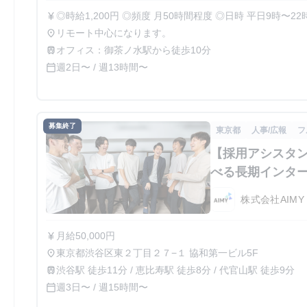
◎時給1,200円 ◎頻度 月50時間程度 ◎日時 平日9時〜22時の中からタイムフレックスで柔軟に勤務可
currency_yen
◎期間 最低6ヶ月間から勤務可能です。（相談可） フレックス勤務で、かつリモートであるため、個
リモート中心になります。
place
人の状況に合わせた働き方が可能です。 授業の合間の数
オフィス：御茶ノ水駅から徒歩10分
train
ら始業するなど、柔軟な勤務で活躍している学生インター
週2日〜 / 週13時間〜
calendar_today
わせた働き方ができます。
募集終了
東京都
人事/広報
フ
【採用アシスタン
べる長期インタ
株式会社AIMY
月給50,000円
currency_yen
東京都渋谷区東２丁目２７−１ 協和第一ビル5F
place
渋谷駅 徒歩11分 / 恵比寿駅 徒歩8分 / 代官山駅 徒歩9分
train
週3日〜 / 週15時間〜
calendar_today