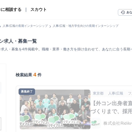
ロに相談する
｜
スカウト
history
あ
n_right
chevron_right
人事/広報の長期インターンシップ
人事/広報・地方学生向けの長期インターンシップ
ーン求人・募集一覧
ン求人・募集を4件掲載中。職種・業界・働き方を掛け合わせて、あなたに合う長期
4
検索結果
件
募集終了
東京都
人事/広報
フ
【外コン出身者
づくりまで、採
株式会社Ridilo