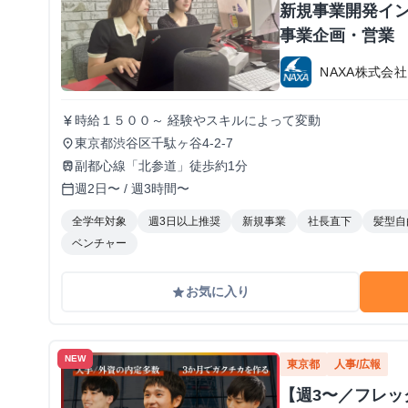
新規事業開発イン
事業企画・営業
NAXA株式会社
時給１５００～ 経験やスキルによって変動
currency_yen
東京都渋谷区千駄ヶ谷4-2-7
place
副都心線「北参道」徒歩約1分
train
週2日〜 / 週3時間〜
calendar_today
全学年対象
週3日以上推奨
新規事業
社長直下
髪型自
ベンチャー
お気に入り
grade
NEW
東京都
人事/広報
【週3〜／フレ