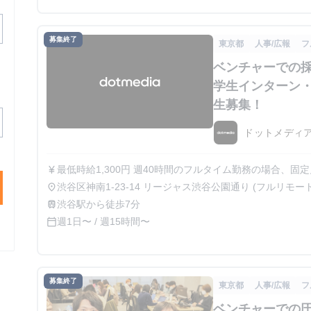
募集終了
東京都
人事/広報
フ
ベンチャーでの採
学生インターン
生募集！
ドットメディ
最低時給1,300円 週40時間のフルタイム勤務の場合、
currency_yen
渋谷区神南1-23-14 リージャス渋谷公園通り (フルリモート
place
渋谷駅から徒歩7分
train
週1日〜 / 週15時間〜
calendar_today
募集終了
東京都
人事/広報
フ
ベンチャーでの