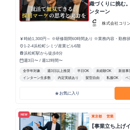
織づくりに挑む。
ンターン
株式会社コリ
時給1,300円～ ※研修期間60時間あり ※業務内容・勤
currency_yen
1-2-4浜松町シミヅ産業ビル6階
place
浜松町駅から徒歩8分
train
週3日〜 / 週12時間〜
calendar_today
全学年対象
週3日以上推奨
半日OK
未経験OK
新規事
インターン生多数
内定実績あり
髪型自由
私服OK
ベ
お気に入り
grade
NEW
東京都
営業
【事業立ち上げ