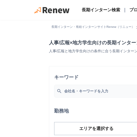
長期インターン検索
｜
プ
chevro
長期インターン・有給インターンサイトRenew（リニュー）
人事/広報×地方学生向けの長期インタ
人事/広報と地方学生向けの条件に合う長期インター
キーワード
search
勤務地
エリアを選択する