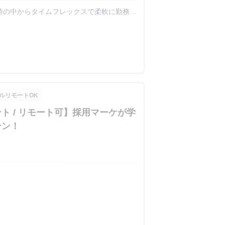
時間を活用したり、授業終了後の夜の時間か
ンも多数おり、個々人のスケジュールに合
ルリモートOK
ト / リモート可】採用マーケが学
ーン！