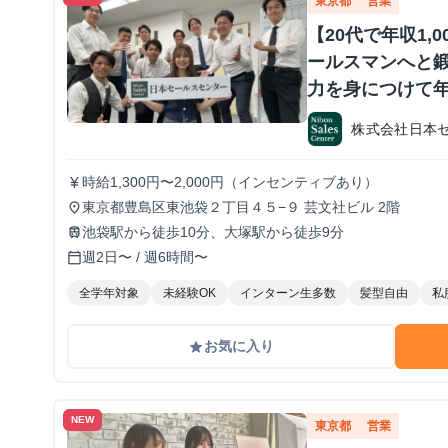
東京都
営業
【20代で年収1,
ールスマンへと鍛
力を身につけて年
か？ ※当社直結
株式会社日本
#1.2年生可 -
期・有給インタ
時給1,300円〜2,000円（インセンティブあり）
currency_yen
東京都豊島区東池袋２丁目４５−９ 芸文社ビル 2階
place
池袋駅から徒歩10分、大塚駅から徒歩9分
train
週2日〜 / 週6時間〜
calendar_today
全学年対象
未経験OK
インターン生多数
髪型自由
私
お気に入り
grade
NEW
東京都
営業