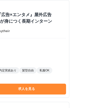
『広告×エンタメ』屋外広告
業力が身につく長期インターン
their
内定実績あり
髪型自由
私服OK
求人を見る