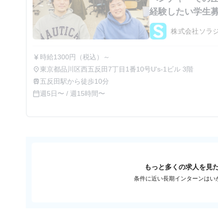
経験したい学生
株式会社ソラ
時給1300円（税込）～
currency_yen
東京都品川区西五反田7丁目1番10号U's-1ビル 3階
place
五反田駅から徒歩10分
train
週5日〜 / 週15時間〜
calendar_today
もっと多くの求人を見
条件に近い長期インターンはい