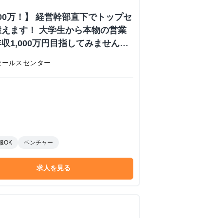
000万！】 経営幹部直下でトップセ
えます！ 大学生から本物の営業
収1,000万円目指してみません
内定あり #学歴不問 #未経験可
セールスセンター
 株式会社日本セールスセンターの長
ーンシップ
服OK
ベンチャー
求人を見る