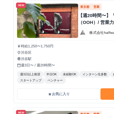
NEW
東京都
営業
【週20時間〜】
（OOH）/ 営
株式会社halfway
時給1,250〜1,750円
currency_yen
渋谷区
place
渋谷駅
train
週3日〜 / 週20時間〜
calendar_today
週3日以上推奨
半日OK
未経験OK
インターン生多数
スタートアップ
ベンチャー
お気に入り
grade
NEW