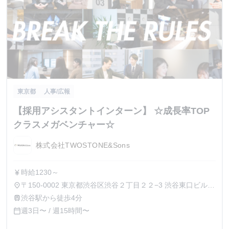
東京都
人事/広報
【採用アシスタントインターン】 ☆成長率TOP
クラスメガベンチャー☆
株式会社TWOSTONE&Sons
時給1230～
currency_yen
〒150-0002 東京都渋谷区渋谷２丁目２２−3 渋谷東口ビル6
place
階
渋谷駅から徒歩4分
train
週3日〜 / 週15時間〜
calendar_today