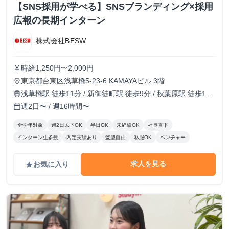
【SNS採用が学べる】SNSブランディング×採用
広報の長期インターン
株式会社BESW
時給1,250円〜2,000円
currency_yen
東京都台東区浅草橋5-23-6 KAMAYAビル 3階
place
浅草橋駅 徒歩11分 / 新御徒町駅 徒歩9分 / 秋葉原駅 徒歩13
train
分
週2日〜 / 週16時間〜
calendar_today
全学年対象
週2日以下OK
半日OK
未経験OK
社長直下
インターン生多数
内定実績あり
髪型自由
私服OK
ベンチャー
求人を見る
お気に入り
grade