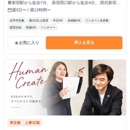
新宿駅から徒歩7分、 新宿西口駅から徒歩4分、 西武新宿駅
train
から徒歩5分、 西新宿駅から徒歩9分
週3日〜 / 週12時間〜
calendar_today
全学年対象
週3日以上推奨
半日OK
未経験OK
インターン生多数
髪型自由
私服OK
ベンチャー
求人を見る
お気に入り
grade
東京都
人事/広報