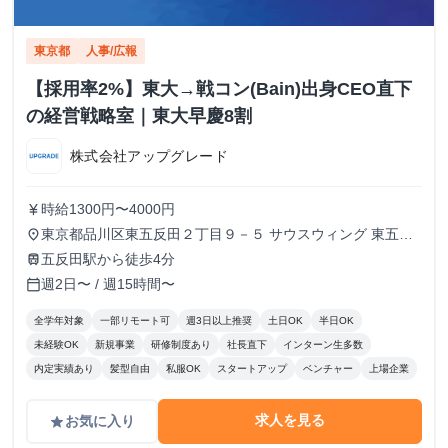
東京都
人事/広報
【採用率2%】東大→戦コン(Bain)出身CEO直下
の経営戦略室｜東大早慶8割
株式会社アップグレード
時給1300円〜4000円
currency_yen
東京都品川区東五反田２丁目９－５ サウスウィング 東五反
place
田５階
五反田駅から徒歩4分
train
週2日〜 / 週15時間〜
calendar_today
全学年対象
一部リモート可
週3日以上推奨
土日OK
半日OK
未経験OK
新規事業
研修制度あり
社長直下
インターン生多数
内定実績あり
髪型自由
私服OK
スタートアップ
ベンチャー
上場企業
求人を見る
お気に入り
grade