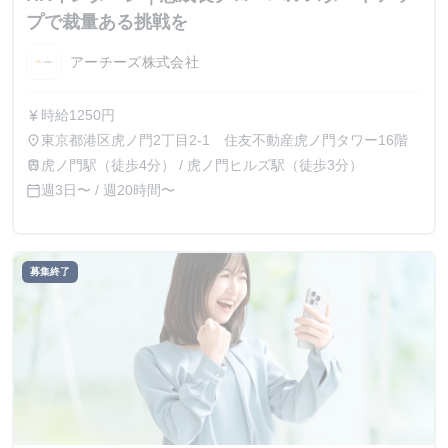
プで裁量ある挑戦を
アーチーズ株式会社
時給1250円
currency_yen
東京都港区虎ノ門2丁目2-1 住友不動産虎ノ門タワー16階
place
虎ノ門駅（徒歩4分） / 虎ノ門ヒルズ駅（徒歩3分）
train
週3日〜 / 週20時間〜
calendar_today
募集終了