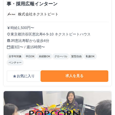
事・採用広報インターン
株式会社ネクストビート
時給1,500円〜
currency_yen
東京都渋谷区恵比寿4-9-10 ネクストビートハウス
place
JR恵比寿駅から徒歩4分
train
週3日〜 / 週15時間〜
calendar_today
全学年対象
半日OK
未経験OK
グローバル
髪型自由
私服OK
ベンチャー
求人を見る
お気に入り
grade