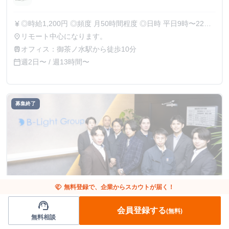
◎時給1,200円 ◎頻度 月50時間程度 ◎日時 平日9時〜22時
currency_yen
の中からタイムフレックスで柔軟に勤務可 ◎期間 最低6ヶ月
リモート中心になります。
place
間から勤務可能です。（相談可） フレックス勤務で、かつ
オフィス：御茶ノ水駅から徒歩10分
train
リモートであるため、個人の状況に合わせた働き方が可能で
週2日〜 / 週13時間〜
calendar_today
す。 授業の合間の数時間を活用したり、授業終了後の夜の
時間から始業するなど、柔軟な勤務で活躍している学生イン
ターンも多数おり、個々人のスケジュールに合わせた働き方
ができます。
募集終了
handshake
無料登録で、企業からスカウトが届く！
support_agent
東京都
人事/広報
会員登録する
(無料)
無料相談
【成長環境でスキルアップ！】人事補助担当 長