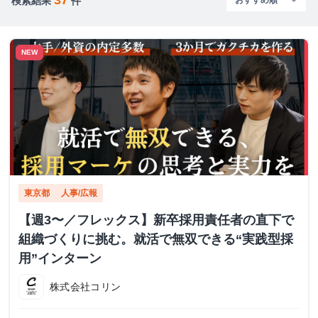
検索結果
件
NEW
東京都
人事/広報
【週3〜／フレックス】新卒採用責任者の直下で
組織づくりに挑む。就活で無双できる“実践型採
用”インターン
株式会社コリン