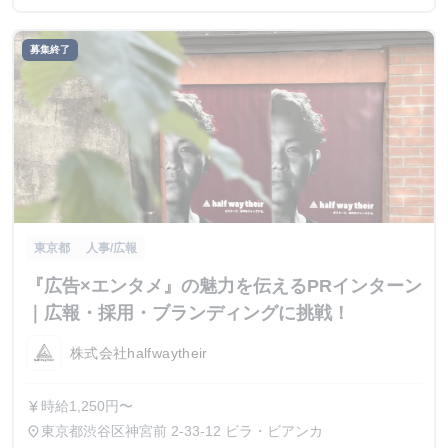
募集終了
東京都
人事/広報
『広告×エンタメ』の魅力を伝えるPRインターン
｜広報・採用・ブランディングに挑戦！
株式会社halfwaytheir
時給1,250円〜
currency_yen
東京都渋谷区神宮前 2-33-12 ビラ・ビアンカ
place