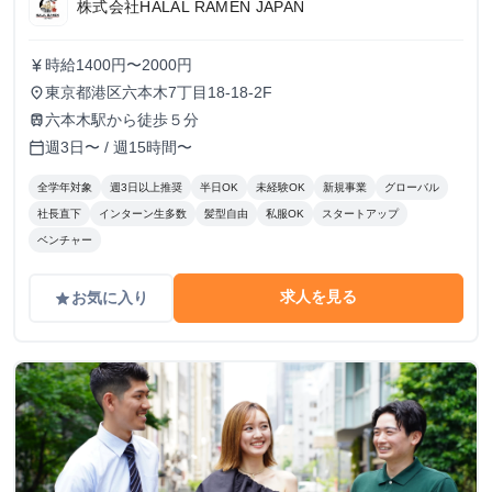
株式会社HALAL RAMEN JAPAN
時給1400円〜2000円
currency_yen
東京都港区六本木7丁目18-18-2F
place
六本木駅から徒歩５分
train
週3日〜 / 週15時間〜
calendar_today
全学年対象
週3日以上推奨
半日OK
未経験OK
新規事業
グローバル
社長直下
インターン生多数
髪型自由
私服OK
スタートアップ
ベンチャー
求人を見る
お気に入り
grade