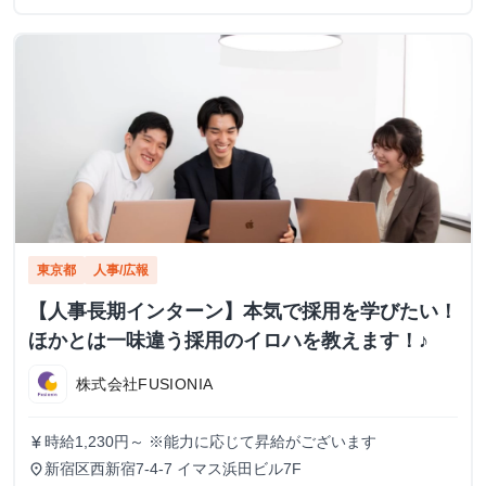
東京都
人事/広報
【人事長期インターン】本気で採用を学びたい！
ほかとは一味違う採用のイロハを教えます！♪
株式会社FUSIONIA
時給1,230円～ ※能力に応じて昇給がございます
currency_yen
新宿区西新宿7-4-7 イマス浜田ビル7F
place