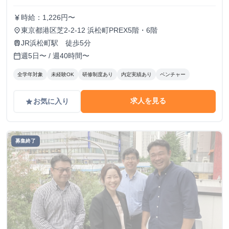
時給：1,226円〜
currency_yen
東京都港区芝2-2-12 浜松町PREX5階・6階
place
JR浜松町駅 徒歩5分
train
週5日〜 / 週40時間〜
calendar_today
全学年対象
未経験OK
研修制度あり
内定実績あり
ベンチャー
求人を見る
お気に入り
grade
募集終了