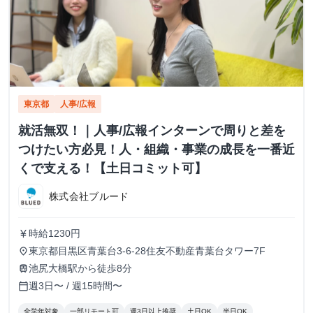
東京都
人事/広報
就活無双！｜人事/広報インターンで周りと差を
つけたい方必見！人・組織・事業の成長を一番近
くで支える！【土日コミット可】
株式会社ブルード
時給1230円
currency_yen
東京都目黒区青葉台3-6-28住友不動産青葉台タワー7F
place
池尻大橋駅から徒歩8分
train
週3日〜 / 週15時間〜
calendar_today
全学年対象
一部リモート可
週3日以上推奨
土日OK
半日OK