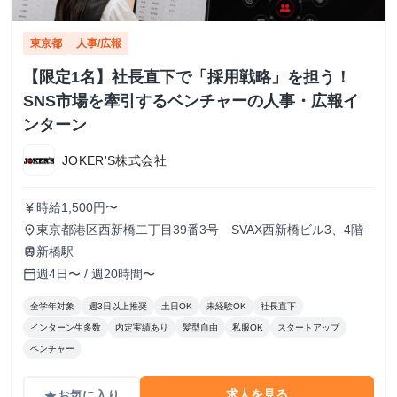
東京都
人事/広報
【限定1名】社長直下で「採用戦略」を担う！
SNS市場を牽引するベンチャーの人事・広報イ
ンターン
JOKER'S株式会社
時給1,500円〜
currency_yen
東京都港区西新橋二丁目39番3号 SVAX西新橋ビル3、4階
place
新橋駅
train
週4日〜 / 週20時間〜
calendar_today
全学年対象
週3日以上推奨
土日OK
未経験OK
社長直下
インターン生多数
内定実績あり
髪型自由
私服OK
スタートアップ
ベンチャー
求人を見る
お気に入り
grade