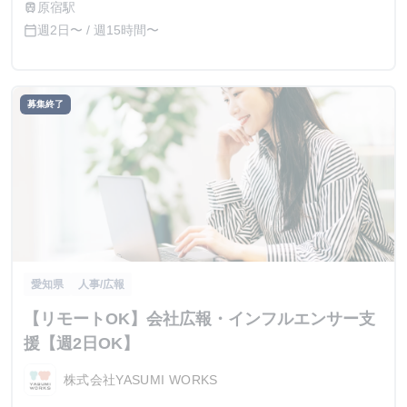
原宿駅
train
週2日〜 / 週15時間〜
calendar_today
募集終了
愛知県
人事/広報
【リモートOK】会社広報・インフルエンサー支
援【週2日OK】
株式会社YASUMI WORKS