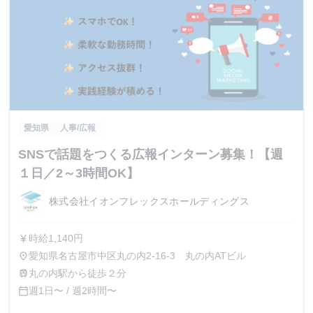
愛知県
人事/広報
SNSで話題をつくる広報インターン募集！【週
１日／2～3時間OK】
株式会社イオンフレックスホールディングス
時給1,140円
currency_yen
愛知県名古屋市中区丸の内2-16-3 丸の内ATビル
place
丸の内駅から徒歩２分
train
週1日〜 / 週2時間〜
calendar_today