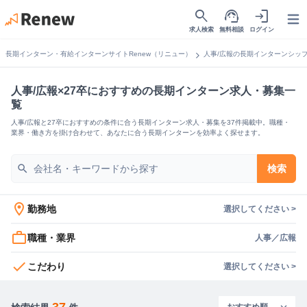
search
support_agent
login
Open
求人検索
無料相談
ログイン
chevron_right
長期インターン・有給インターンサイトRenew（リニュー）
人事/広報の長期インターンシッ
人事/広報×27卒におすすめの長期インターン求人・募集一
覧
人事/広報と27卒におすすめの条件に合う長期インターン求人・募集を37件掲載中。職種・
業界・働き方を掛け合わせて、あなたに合う長期インターンを効率よく探せます。
search
検索
location_on
勤務地
選択してください >
work_outline
職種・業界
人事／広報
check
こだわり
選択してください >
37