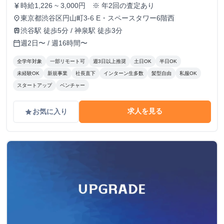
時給1,226 ~ 3,000円 ※ 年2回の査定あり
currency_yen
東京都渋谷区円山町3-6 E・スペースタワー6階西
place
渋谷駅 徒歩5分 / 神泉駅 徒歩3分
train
週2日〜 / 週16時間〜
calendar_today
全学年対象
一部リモート可
週3日以上推奨
土日OK
半日OK
未経験OK
新規事業
社長直下
インターン生多数
髪型自由
私服OK
スタートアップ
ベンチャー
求人を見る
お気に入り
grade