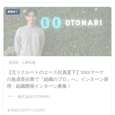
募集終了
東京都
人事/広報
【元リクルートのエース社員直下】SNSマーケ
の急成長企業で「組織のプロ」へ。インターン採
用・組織開発インターン募集！
株式会社OTONARI
時給1300円〜2250円
currency_yen