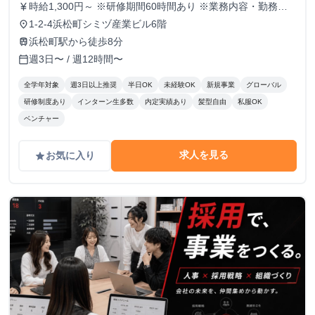
時給1,300円～ ※研修期間60時間あり ※業務内容・勤務状
currency_yen
況により決定
1-2-4浜松町シミヅ産業ビル6階
place
浜松町駅から徒歩8分
train
週3日〜 / 週12時間〜
calendar_today
全学年対象
週3日以上推奨
半日OK
未経験OK
新規事業
グローバル
研修制度あり
インターン生多数
内定実績あり
髪型自由
私服OK
ベンチャー
求人を見る
お気に入り
grade