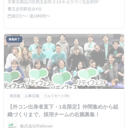
東京都品川区西五反田 2-13-6 セラヴィ五反田5F
place
五反田駅徒歩4分
train
週2日〜 / 週18時間〜
calendar_today
募集終了
東京都
人事/広報
フルリモートOK
【外コン出身者直下・1名限定】仲間集めから組
織づくりまで、採用チームの右腕募集！
株式会社Ridilover