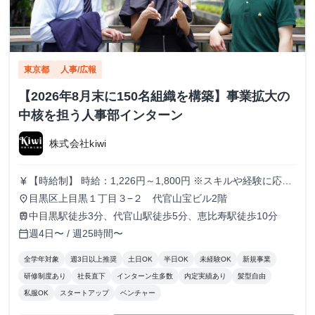
東京都
人事/広報
【2026年8月末に150名組織を構築】事業拡大の
中核を担う人事部インターン
株式会社kiwi
【時給制】 時給：1,226円～1,800円 ※スキルや経験に応じ
currency_yen
て昇給します。 【月給制】 尚、フルコミットできる方は月
目黒区上目黒１丁目３−２ 代官山宝ビル2階
place
給制もご用意しております。 月給: 230,000円〜 ※毎月行う
中目黒駅徒歩3分、代官山駅徒歩5分、恵比寿駅徒歩10分
train
評価面談により毎月昇給の可能性あり ※年間の昇給平均額
週4日〜 / 週25時間〜
calendar_today
80,000円 <モデル月収> 260,000円 /入社6ヶ月 330,000
円 /入社1年 400,000円 /入社1年半 500,000円 /入社2年
全学年対象
週3日以上推奨
土日OK
半日OK
未経験OK
新規事業
研修制度あり
社長直下
インターン生多数
内定実績あり
髪型自由
私服OK
スタートアップ
ベンチャー