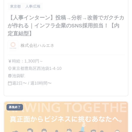
東京都
人事/広報
【人事インターン】投稿→分析→改善でガクチカ
が作れる｜インフラ企業のSNS採用担当！【内
定直結型】
株式会社ハルエネ
時給：1,300円～
currency_yen
東京都豊島区西池袋1-4-10
place
池袋駅
train
週2日〜 / 週10時間〜
calendar_today
募集終了