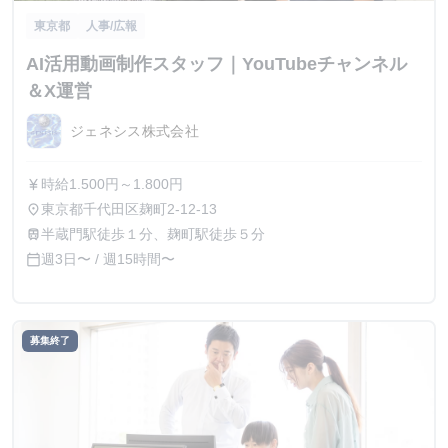
東京都
人事/広報
AI活用動画制作スタッフ｜YouTubeチャンネル
＆X運営
ジェネシス株式会社
時給1.500円～1.800円
currency_yen
東京都千代田区麹町2-12-13
place
半蔵門駅徒歩１分、麹町駅徒歩５分
train
週3日〜 / 週15時間〜
calendar_today
募集終了