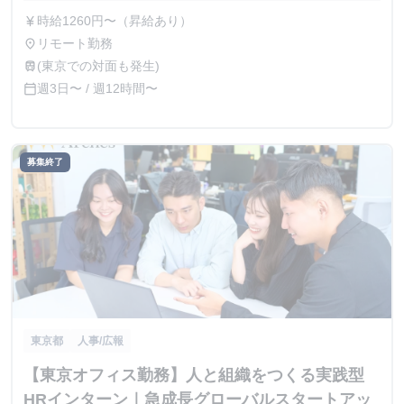
時給1260円〜（昇給あり）
currency_yen
リモート勤務
place
(東京での対面も発生)
train
週3日〜 / 週12時間〜
calendar_today
募集終了
東京都
人事/広報
【東京オフィス勤務】人と組織をつくる実践型
HRインターン｜急成長グローバルスタートアッ