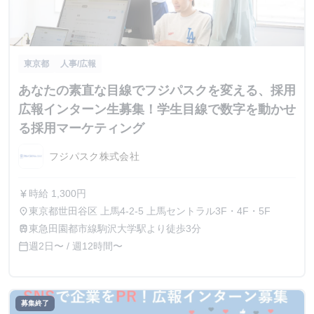
東京都
人事/広報
あなたの素直な目線でフジパスクを変える、採用
広報インターン生募集！学生目線で数字を動かせ
る採用マーケティング
フジパスク株式会社
時給 1,300円
currency_yen
東京都世田谷区 上馬4-2-5 上馬セントラル3F・4F・5F
place
東急田園都市線駒沢大学駅より徒歩3分
train
週2日〜 / 週12時間〜
calendar_today
募集終了