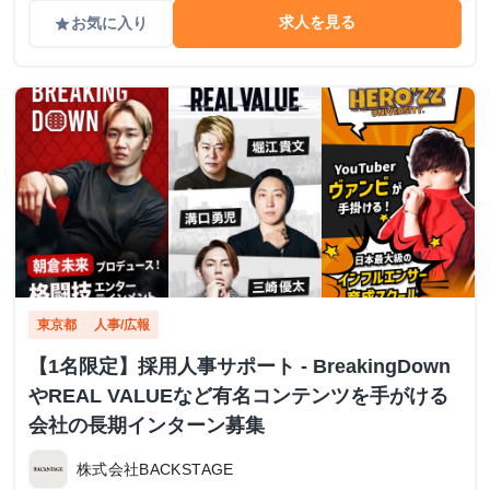
求人を見る
お気に入り
grade
東京都
人事/広報
【1名限定】採用人事サポート - BreakingDown
やREAL VALUEなど有名コンテンツを手がける
会社の長期インターン募集
株式会社BACKSTAGE