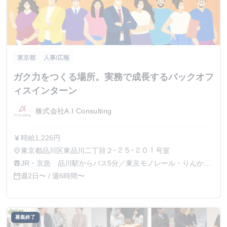
東京都
人事/広報
ガク力をつくる場所。実務で成長するバックオフ
ィスインターン
株式会社A.I Consulting
時給1,226円
currency_yen
東京都品川区東品川二丁目２ｰ２５ｰ２０１号室
place
JR・京急 品川駅からバス5分／東京モノレール・りんかい
train
線 天王洲アイル駅 徒歩5分
週2日〜 / 週6時間〜
calendar_today
募集終了