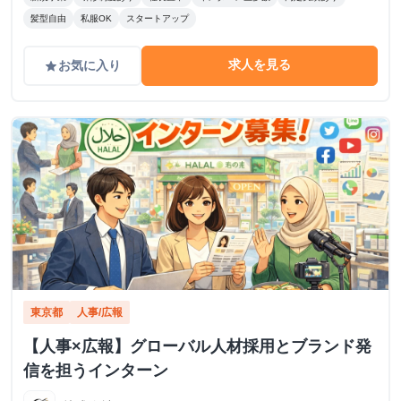
髪型自由
私服OK
スタートアップ
求人を見る
お気に入り
grade
東京都
人事/広報
【人事×広報】グローバル人材採用とブランド発
信を担うインターン