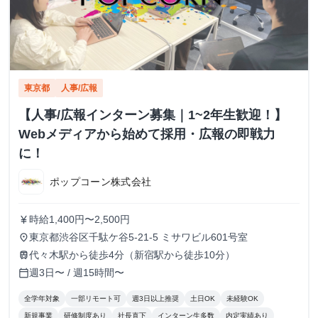
東京都
人事/広報
【人事/広報インターン募集｜1~2年生歓迎！】
Webメディアから始めて採用・広報の即戦力
に！
ポップコーン株式会社
時給1,400円〜2,500円
currency_yen
東京都渋谷区千駄ケ谷5-21-5 ミサワビル601号室
place
代々木駅から徒歩4分（新宿駅から徒歩10分）
train
週3日〜 / 週15時間〜
calendar_today
全学年対象
一部リモート可
週3日以上推奨
土日OK
未経験OK
新規事業
研修制度あり
社長直下
インターン生多数
内定実績あり