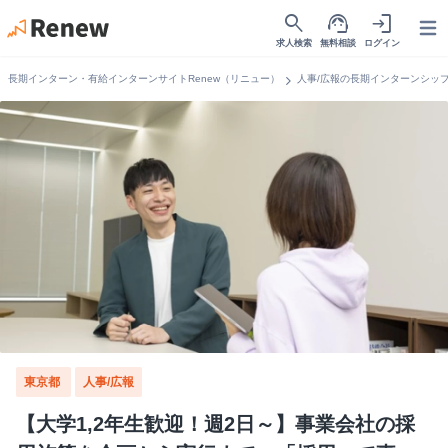
search
support_agent
login
Open
求人検索
無料相談
ログイン
chevron_right
長期インターン・有給インターンサイトRenew（リニュー）
人事/広報の長期インターンシッ
東京都
人事/広報
【大学1,2年生歓迎！週2日～】事業会社の採