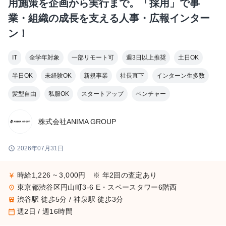
用施策を企画から実行まで。「採用」で事
業・組織の成長を支える人事・広報インター
ン！
IT
全学年対象
一部リモート可
週3日以上推奨
土日OK
半日OK
未経験OK
新規事業
社長直下
インターン生多数
髪型自由
私服OK
スタートアップ
ベンチャー
株式会社ANIMA GROUP
schedule
2026年07月31日
時給1,226 ~ 3,000円 ※ 年2回の査定あり
currency_yen
東京都渋谷区円山町3-6 E・スペースタワー6階西
place
渋谷駅 徒歩5分 / 神泉駅 徒歩3分
train
週2日 / 週16時間
calendar_today