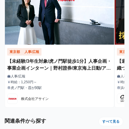
東京都
人事/広報
東京
【未経験/3年生対象/虎ノ門駅徒歩1分】人事企画・
【週
事業企画インターン｜野村證券/東京海上日動/アク
織づ
センチュア出身社員の直下！ 【服装自由・髪型自
用”
人事/広報
人事
work
work
職種
職種
由・ネイルOK】
時給：1,250円～
時給
currency_yen
currency_yen
給与
給与
り決
虎ノ門駅・霞が関駅
浜松
train
train
最寄駅
最寄駅
株式会社アサイン
関連条件から探す
すべて見る