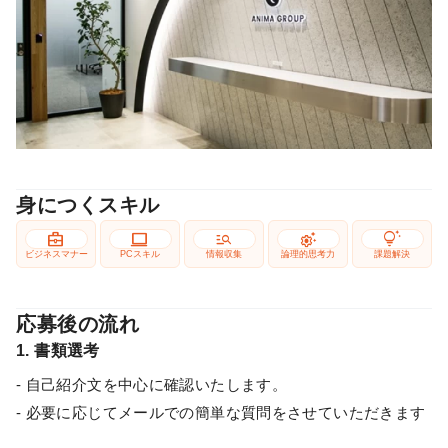
身につくスキル
business_center
computer
manage_search
settings_suggest
tips_and_updates
ビジネスマナー
PCスキル
情報収集
論理的思考力
課題解決
応募後の流れ
1. 書類選考
- 自己紹介文を中心に確認いたします。
- 必要に応じてメールでの簡単な質問をさせていただきます