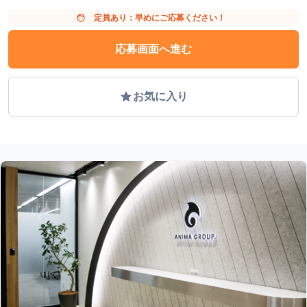
face
定員あり：早めにご応募ください！
応募画面へ進む
grade
お気に入り