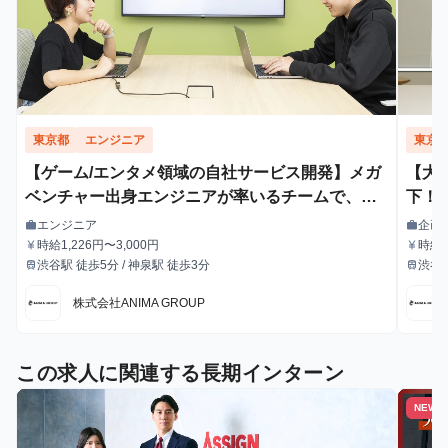
東京都
エンジニア
東京
【ゲーム/エンタメ領域の自社サービス開発】メガ
【大
ベンチャー出身エンジニアが率いるチームで、開
下！
発力を身につけたいインターン募集！
でビ
エンジニア
企画
work
work
職種
職種
時給1,226円〜3,000円
時給1
currency_yen
currency_yen
給与
給与
渋谷駅 徒歩5分 / 神泉駅 徒歩3分
渋谷駅
train
train
最寄駅
最寄駅
株式会社ANIMA GROUP
この求人に関連する長期インターン
NEW