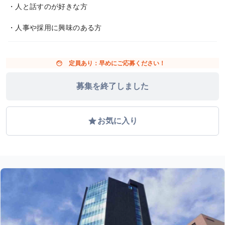
・人と話すのが好きな方
・人事や採用に興味のある方
face
定員あり：早めにご応募ください！
募集を終了しました
grade
お気に入り