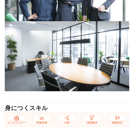
身につくスキル
business_center
manage_search
query_stats
tips_and_updates
flag
ビジネスマナー
情報収集
分析
課題解決
戦略策定