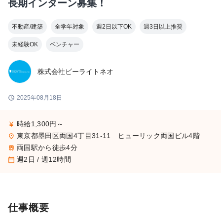
長期インターン募集！
不動産/建築
全学年対象
週2日以下OK
週3日以上推奨
未経験OK
ベンチャー
株式会社ビーライトネオ
schedule
2025年08月18日
時給1,300円～
currency_yen
東京都墨田区両国4丁目31-11 ヒューリック両国ビル4階
place
両国駅から徒歩4分
train
週2日 / 週12時間
calendar_today
仕事概要