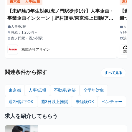
東京都
人事/広報
東京
【未経験/3年生対象/虎ノ門駅徒歩1分】人事企画・
【週
事業企画インターン｜野村證券/東京海上日動/アク
織づ
センチュア出身社員の直下！ 【服装自由・髪型自
用”
人事/広報
人事
work
work
職種
職種
由・ネイルOK】
時給：1,250円～
時給
currency_yen
currency_yen
給与
給与
り決
虎ノ門駅・霞が関駅
浜松
train
train
最寄駅
最寄駅
株式会社アサイン
関連条件から探す
すべて見る
東京都
人事/広報
不動産/建築
全学年対象
週2日以下OK
週3日以上推奨
未経験OK
ベンチャー
求人を紹介してもらう