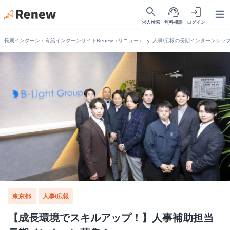
search
support_agent
login
Open
求人検索
無料相談
ログイン
chevron_right
長期インターン・有給インターンサイトRenew（リニュー）
人事/広報の長期インターンシッ
東京都
人事/広報
【成長環境でスキルアップ！】人事補助担当