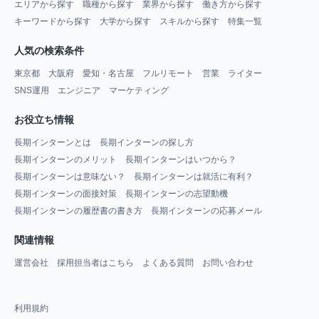
エリアから探す
職種から探す
業界から探す
働き方から探す
キーワードから探す
大学から探す
スキルから探す
特集一覧
人気の検索条件
東京都
大阪府
愛知・名古屋
フルリモート
営業
ライター
SNS運用
エンジニア
マーケティング
お役立ち情報
長期インターンとは
長期インターンの探し方
長期インターンのメリット
長期インターンはいつから？
長期インターンは意味ない？
長期インターンは就活に有利？
長期インターンの面接対策
長期インターンの志望動機
長期インターンの履歴書の書き方
長期インターンの応募メール
関連情報
運営会社
採用担当者はこちら
よくある質問
お問い合わせ
利用規約