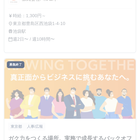
時給：1,300円～
currency_yen
東京都豊島区西池袋1-4-10
place
池袋駅
train
週2日〜 / 週10時間〜
calendar_today
募集終了
東京都
人事/広報
ガク力をつくる場所。実務で成長するバックオフ