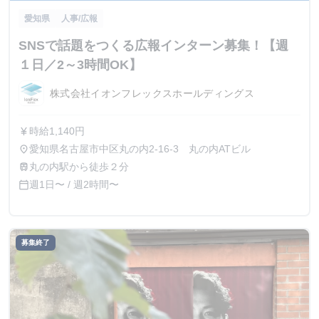
愛知県
人事/広報
SNSで話題をつくる広報インターン募集！【週
１日／2～3時間OK】
株式会社イオンフレックスホールディングス
時給1,140円
currency_yen
愛知県名古屋市中区丸の内2-16-3 丸の内ATビル
place
丸の内駅から徒歩２分
train
週1日〜 / 週2時間〜
calendar_today
募集終了