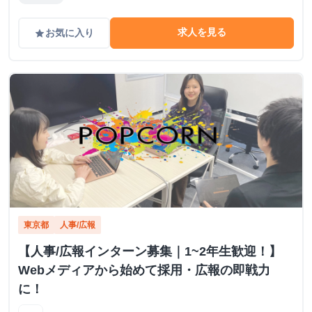
求人を見る
お気に入り
grade
東京都
人事/広報
【人事/広報インターン募集｜1~2年生歓迎！】
Webメディアから始めて採用・広報の即戦力
に！