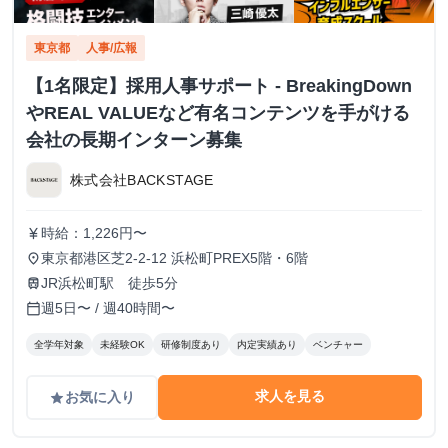
東京都
人事/広報
【1名限定】採用人事サポート - BreakingDown
やREAL VALUEなど有名コンテンツを手がける
会社の長期インターン募集
株式会社BACKSTAGE
時給：1,226円〜
currency_yen
東京都港区芝2-2-12 浜松町PREX5階・6階
place
JR浜松町駅 徒歩5分
train
週5日〜 / 週40時間〜
calendar_today
全学年対象
未経験OK
研修制度あり
内定実績あり
ベンチャー
求人を見る
お気に入り
grade