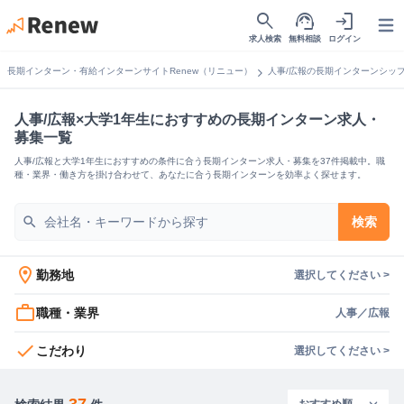
search
support_agent
login
Open
求人検索
無料相談
ログイン
chevron_right
長期インターン・有給インターンサイトRenew（リニュー）
人事/広報の長期インターンシッ
人事/広報×大学1年生におすすめの長期インターン求人・
募集一覧
人事/広報と大学1年生におすすめの条件に合う長期インターン求人・募集を37件掲載中。職
種・業界・働き方を掛け合わせて、あなたに合う長期インターンを効率よく探せます。
search
検索
location_on
勤務地
選択してください >
work_outline
職種・業界
人事／広報
check
こだわり
選択してください >
37