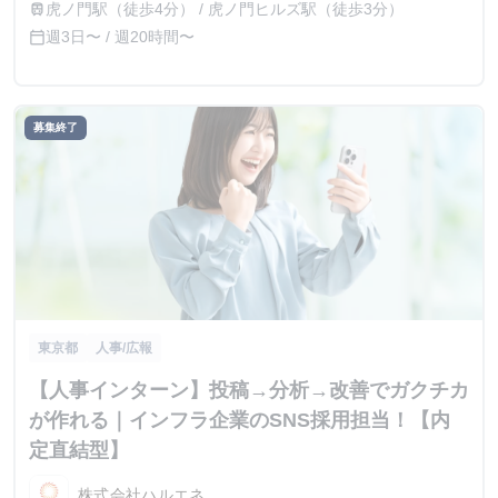
虎ノ門駅（徒歩4分） / 虎ノ門ヒルズ駅（徒歩3分）
train
週3日〜 / 週20時間〜
calendar_today
募集終了
東京都
人事/広報
【人事インターン】投稿→分析→改善でガクチカ
が作れる｜インフラ企業のSNS採用担当！【内
定直結型】
株式会社ハルエネ