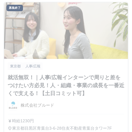
募集終了
東京都
人事/広報
就活無双！｜人事/広報インターンで周りと差を
つけたい方必見！人・組織・事業の成長を一番近
くで支える！【土日コミット可】
株式会社ブルード
時給1230円
currency_yen
東京都目黒区青葉台3-6-28住友不動産青葉台タワー7F
place