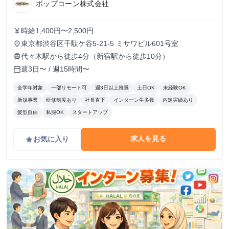
ポップコーン株式会社
時給1,400円〜2,500円
currency_yen
東京都渋谷区千駄ケ谷5-21-5 ミサワビル601号室
place
代々木駅から徒歩4分（新宿駅から徒歩10分）
train
週3日〜 / 週15時間〜
calendar_today
全学年対象
一部リモート可
週3日以上推奨
土日OK
未経験OK
新規事業
研修制度あり
社長直下
インターン生多数
内定実績あり
髪型自由
私服OK
スタートアップ
求人を見る
お気に入り
grade