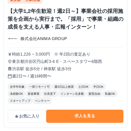
東京都
人事/広報
【大学1,2年生歓迎！週2日～】事業会社の採用施
策を企画から実行まで。「採用」で事業・組織の
成長を支える人事・広報インターン！
株式会社ANIMA GROUP
時給1,226 ~ 3,000円 ※ 年2回の査定あり
currency_yen
東京都渋谷区円山町3-6 E・スペースタワー6階西
place
渋谷駅 徒歩5分 / 神泉駅 徒歩3分
train
週2日〜 / 週16時間〜
calendar_today
全学年対象
一部リモート可
週3日以上推奨
土日OK
半日OK
未経験OK
新規事業
社長直下
インターン生多数
髪型自由
私服OK
スタートアップ
ベンチャー
求人を見る
お気に入り
grade