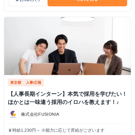
東京都
人事/広報
【人事長期インターン】本気で採用を学びたい！
ほかとは一味違う採用のイロハを教えます！♪
株式会社FUSIONIA
時給1,230円～ ※能力に応じて昇給がございます
currency_yen