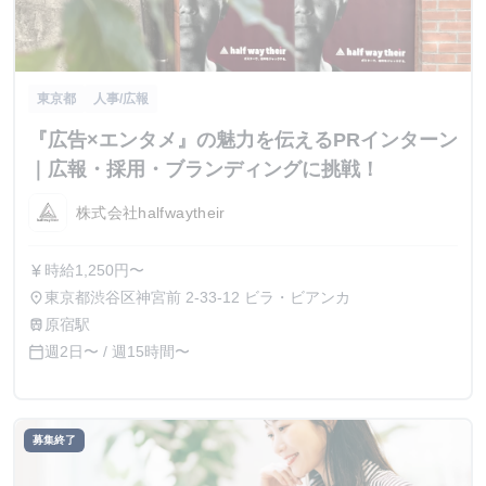
東京都
人事/広報
『広告×エンタメ』の魅力を伝えるPRインターン
｜広報・採用・ブランディングに挑戦！
株式会社halfwaytheir
時給1,250円〜
currency_yen
東京都渋谷区神宮前 2-33-12 ビラ・ビアンカ
place
原宿駅
train
週2日〜 / 週15時間〜
calendar_today
募集終了