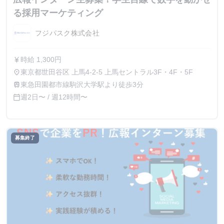
る採用マーケティング
フジパスク株式会社
時給 1,300円
currency_yen
東京都世田谷区 上馬4-2-5 上馬セントラル3F・4F・5F
place
東急田園都市線駒沢大学駅より徒歩3分
train
週2日〜 / 週12時間〜
calendar_today
募集終了