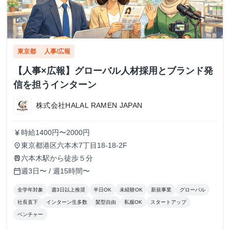
東京都
人事/広報
【人事×広報】グローバル人材採用とブランド発
信を担うインターン
株式会社HALAL RAMEN JAPAN
時給1400円〜2000円
currency_yen
東京都港区六本木7丁目18-18-2F
place
六本木駅から徒歩５分
train
週3日〜 / 週15時間〜
calendar_today
全学年対象
週3日以上推奨
半日OK
未経験OK
新規事業
グローバル
社長直下
インターン生多数
髪型自由
私服OK
スタートアップ
ベンチャー