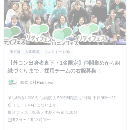
東京都
人事/広報
フルリモートOK
【外コン出身者直下・1名限定】仲間集めから組
織づくりまで、採用チームの右腕募集！
株式会社Ridilover
◎時給1,200円 ◎頻度 月50時間程度 ◎日時 平日9時〜22時
currency_yen
の中からタイムフレックスで柔軟に勤務可 ◎期間 最低6ヶ月
リモート中心になります。
place
間から勤務可能です。（相談可） フレックス勤務で、かつ
オフィス：御茶ノ水駅から徒歩10分
train
リモートであるため、個人の状況に合わせた働き方が可能で
週2日〜 / 週13時間〜
calendar_today
す。 授業の合間の数時間を活用したり、授業終了後の夜の
時間から始業するなど、柔軟な勤務で活躍している学生イン