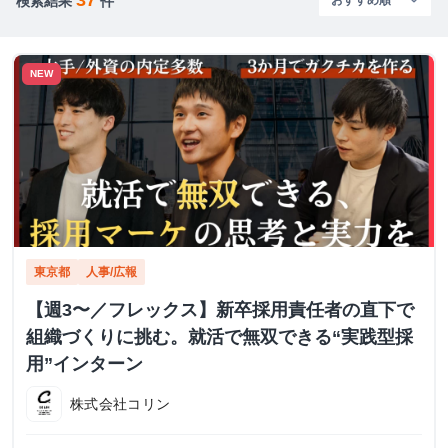
検索結果
件
NEW
東京都
人事/広報
【週3〜／フレックス】新卒採用責任者の直下で
組織づくりに挑む。就活で無双できる“実践型採
用”インターン
株式会社コリン