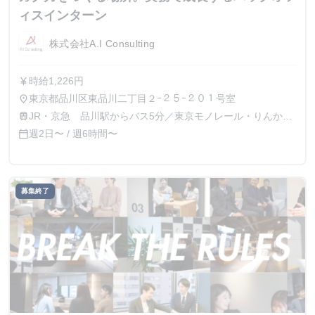
ィスインターン
株式会社A.I Consulting
時給1,226円
currency_yen
東京都品川区東品川二丁目２ｰ２５ｰ２０１号室
place
JR・京急 品川駅からバス5分／東京モノレール・りんかい
train
線 天王洲アイル駅 徒歩5分
週2日〜 / 週6時間〜
calendar_today
募集終了