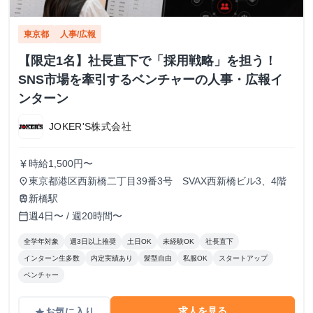
東京都
人事/広報
【限定1名】社長直下で「採用戦略」を担う！
SNS市場を牽引するベンチャーの人事・広報イ
ンターン
JOKER'S株式会社
時給1,500円〜
currency_yen
東京都港区西新橋二丁目39番3号 SVAX西新橋ビル3、4階
place
新橋駅
train
週4日〜 / 週20時間〜
calendar_today
全学年対象
週3日以上推奨
土日OK
未経験OK
社長直下
インターン生多数
内定実績あり
髪型自由
私服OK
スタートアップ
ベンチャー
求人を見る
お気に入り
grade