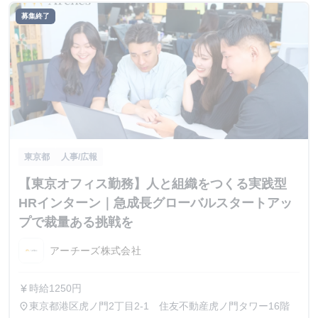
募集終了
東京都
人事/広報
【東京オフィス勤務】人と組織をつくる実践型
HRインターン｜急成長グローバルスタートアッ
プで裁量ある挑戦を
アーチーズ株式会社
時給1250円
currency_yen
東京都港区虎ノ門2丁目2-1 住友不動産虎ノ門タワー16階
place