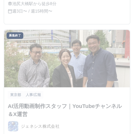
池尻大橋駅から徒歩8分
train
週3日〜 / 週15時間〜
calendar_today
募集終了
東京都
人事/広報
AI活用動画制作スタッフ｜YouTubeチャンネル
＆X運営
ジェネシス株式会社