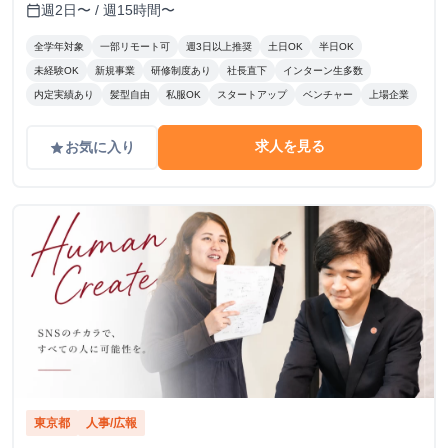
週2日〜 / 週15時間〜
calendar_today
全学年対象
一部リモート可
週3日以上推奨
土日OK
半日OK
未経験OK
新規事業
研修制度あり
社長直下
インターン生多数
内定実績あり
髪型自由
私服OK
スタートアップ
ベンチャー
上場企業
求人を見る
お気に入り
grade
東京都
人事/広報