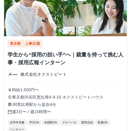
東京都
人事/広報
学生から“採用の担い手”へ｜裁量を持って挑む人
事・採用広報インターン
株式会社ネクストビート
時給1,500円〜
currency_yen
東京都渋谷区恵比寿4-9-10 ネクストビートハウス
place
JR恵比寿駅から徒歩4分
train
週3日〜 / 週15時間〜
calendar_today
全学年対象
半日OK
未経験OK
グローバル
髪型自由
私服OK
ベンチャー