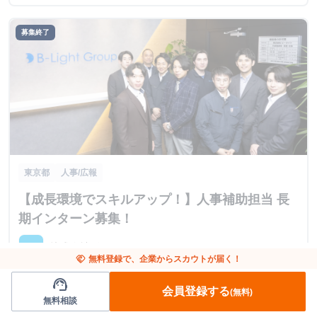
ターンも多数おり、個々人のスケジュールに合わせた働き方
ができます。
募集終了
東京都
人事/広報
【成長環境でスキルアップ！】人事補助担当 長
期インターン募集！
株式会社ビーライトネオ
handshake
無料登録で、企業からスカウトが届く！
support_agent
時給1,300円～
currency_yen
会員登録する
(無料)
無料相談
東京都墨田区両国4丁目31-11 ヒューリック両国ビル4階
place