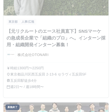
東京都
人事/広報
【元リクルートのエース社員直下】SNSマーケ
の急成長企業で「組織のプロ」へ。インターン採
用・組織開発インターン募集！
株式会社OTONARI
時給1300円〜2250円
currency_yen
東京都品川区西五反田 2-13-6 セラヴィ五反田5F
place
五反田駅徒歩4分
train
週2日〜 / 週18時間〜
calendar_today
募集終了