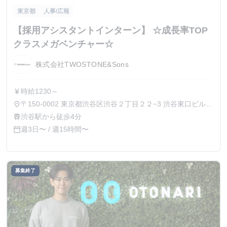
東京都
人事/広報
【採用アシスタントインターン】 ☆成長率TOP
クラスメガベンチャー☆
株式会社TWOSTONE&Sons
時給1230～
currency_yen
〒150-0002 東京都渋谷区渋谷２丁目２２−3 渋谷東口ビル6
place
階
渋谷駅から徒歩4分
train
週3日〜 / 週15時間〜
calendar_today
募集終了