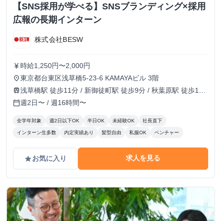
【SNS採用が学べる】SNSブランディング×採用
広報の長期インターン
株式会社BESW
時給1,250円〜2,000円
currency_yen
東京都台東区浅草橋5-23-6 KAMAYAビル 3階
place
浅草橋駅 徒歩11分 / 新御徒町駅 徒歩9分 / 秋葉原駅 徒歩13
train
分
週2日〜 / 週16時間〜
calendar_today
全学年対象
週2日以下OK
半日OK
未経験OK
社長直下
インターン生多数
内定実績あり
髪型自由
私服OK
ベンチャー
求人を見る
お気に入り
grade