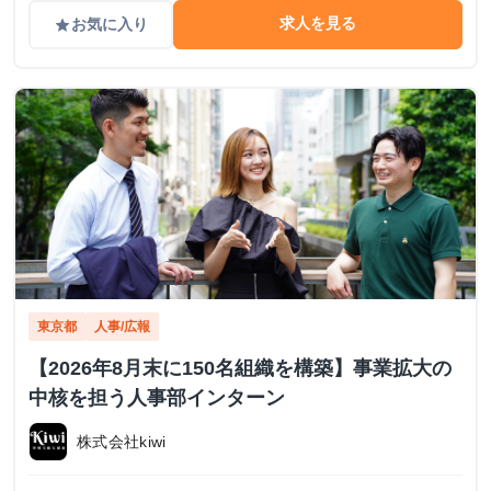
求人を見る
お気に入り
grade
東京都
人事/広報
【2026年8月末に150名組織を構築】事業拡大の
中核を担う人事部インターン
株式会社kiwi