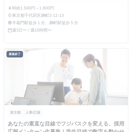
時給1.500円～1.800円
currency_yen
東京都千代田区麹町2-12-13
place
半蔵門駅徒歩１分、麹町駅徒歩５分
train
週3日〜 / 週15時間〜
calendar_today
募集終了
東京都
人事/広報
あなたの素直な目線でフジパスクを変える、採用
広報インターン生募集！学生目線で数字を動かせ