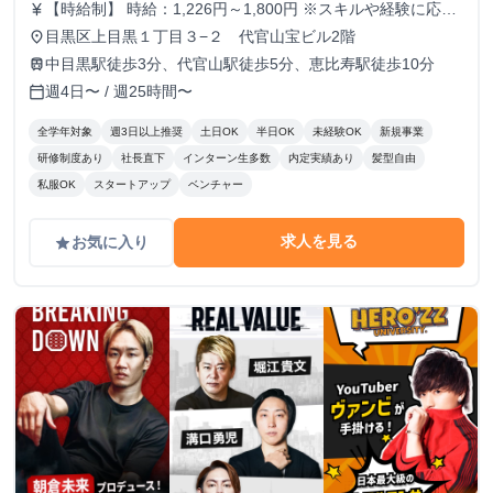
【時給制】 時給：1,226円～1,800円 ※スキルや経験に応じ
currency_yen
て昇給します。 【月給制】 尚、フルコミットできる方は月
目黒区上目黒１丁目３−２ 代官山宝ビル2階
place
給制もご用意しております。 月給: 230,000円〜 ※毎月行う
中目黒駅徒歩3分、代官山駅徒歩5分、恵比寿駅徒歩10分
train
評価面談により毎月昇給の可能性あり ※年間の昇給平均額
週4日〜 / 週25時間〜
calendar_today
80,000円 <モデル月収> 260,000円 /入社6ヶ月 330,000
円 /入社1年 400,000円 /入社1年半 500,000円 /入社2年
全学年対象
週3日以上推奨
土日OK
半日OK
未経験OK
新規事業
研修制度あり
社長直下
インターン生多数
内定実績あり
髪型自由
私服OK
スタートアップ
ベンチャー
求人を見る
お気に入り
grade