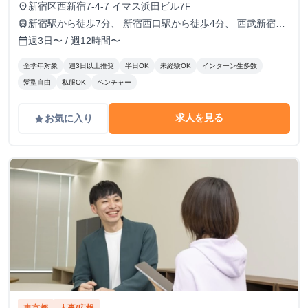
新宿区西新宿7-4-7 イマス浜田ビル7F
place
新宿駅から徒歩7分、 新宿西口駅から徒歩4分、 西武新宿駅
train
から徒歩5分、 西新宿駅から徒歩9分
週3日〜 / 週12時間〜
calendar_today
全学年対象
週3日以上推奨
半日OK
未経験OK
インターン生多数
髪型自由
私服OK
ベンチャー
求人を見る
お気に入り
grade