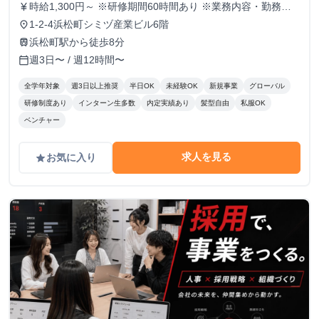
時給1,300円～ ※研修期間60時間あり ※業務内容・勤務状
currency_yen
況により決定
1-2-4浜松町シミヅ産業ビル6階
place
浜松町駅から徒歩8分
train
週3日〜 / 週12時間〜
calendar_today
全学年対象
週3日以上推奨
半日OK
未経験OK
新規事業
グローバル
研修制度あり
インターン生多数
内定実績あり
髪型自由
私服OK
ベンチャー
求人を見る
お気に入り
grade