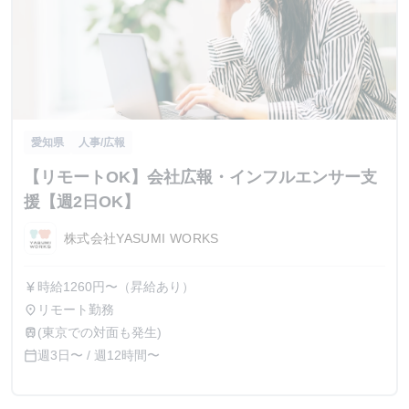
愛知県
人事/広報
【リモートOK】会社広報・インフルエンサー支
援【週2日OK】
株式会社YASUMI WORKS
時給1260円〜（昇給あり）
currency_yen
リモート勤務
place
(東京での対面も発生)
train
週3日〜 / 週12時間〜
calendar_today