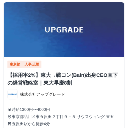
東京都
人事/広報
【採用率2%】東大→戦コン(Bain)出身CEO直下
の経営戦略室｜東大早慶8割
株式会社アップグレード
時給1300円〜4000円
currency_yen
東京都品川区東五反田２丁目９－５ サウスウィング 東五反
place
田５階
五反田駅から徒歩4分
train