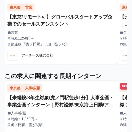
東京都
営業
東京
【東京/リモート可】グローバルスタートアップ企
【元
業でのセールスアシスタント
｜コ
営業
企画
work
work
職種
職種
時給1,250円～
時給1
currency_yen
currency_yen
給与
給与
銀座線 「虎ノ門駅」 3出口 徒歩4分
銀座
train
train
最寄駅
最寄駅
アーチーズ株式会社
この求人に関連する長期インターン
NEW
東京都
人事/広報
東京
【未経験/3年生対象/虎ノ門駅徒歩1分】人事企画・
【週
事業企画インターン｜野村證券/東京海上日動/アク
織づ
センチュア出身社員の直下！ 【服装自由・髪型自
用”
人事/広報
人事
work
work
職種
職種
由・ネイルOK】
時給：1,250円～
時給
currency_yen
currency_yen
給与
給与
り決
虎ノ門駅・霞が関駅
浜松
train
train
最寄駅
最寄駅