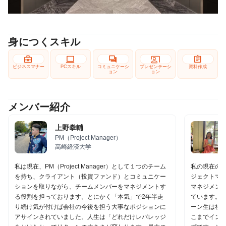
身につくスキル
business_center
computer
forum
co_present
assignment
ビジネスマナー
PCスキル
コミュニケーシ
プレゼンテーシ
資料作成
ョン
ョン
メンバー紹介
上野拳輔
PM（Project Manager）
高崎経済大学
私は現在、PM（Project Manager）として１つのチーム
私の現在の
を持ち、クライアント（投資ファンド）とコミュニケー
ジェクトマ
ションを取りながら、チームメンバーをマネジメントす
マネジメン
る役割を担っております。とにかく「本気」で2年半走
ています。A
り続け気が付けば会社の今後を担う大事なポジションに
ーン生は社
アサインされていました。人生は「どれだけレバレッジ
こまでイン