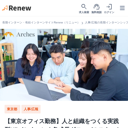
search
support_agent
login
Open
求人検索
無料相談
ログイン
chevron_right
長期インターン・有給インターンサイトRenew（リニュー）
人事/広報の長期インターンシッ
東京都
人事/広報
【東京オフィス勤務】人と組織をつくる実践