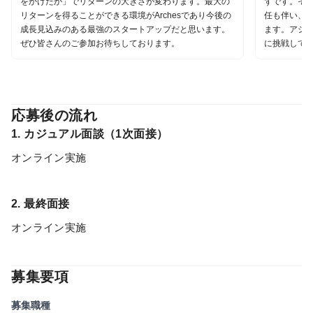
をかけたか」でリターンの大きさが変わります。最大の
ずです。そ
リターンを得ることができる環境がArchesであり今後の
任も伴い、
成長見込みのある最強のスタートアップだと思います。
ます。アシ
ぜひ皆さんのご参加お待ちしております。
に挑戦して
応募後の流れ
1. カジュアル面談（1次面接）
オンライン実施
2. 最終面接
オンライン実施
募集要項
募集職種