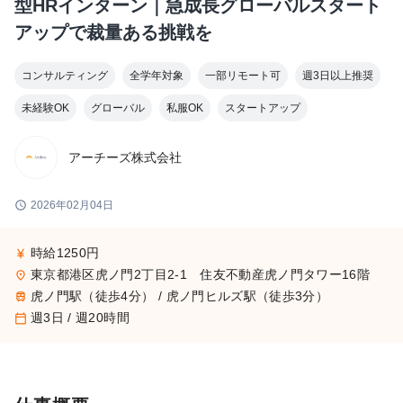
型HRインターン｜急成長グローバルスタート
アップで裁量ある挑戦を
コンサルティング
全学年対象
一部リモート可
週3日以上推奨
未経験OK
グローバル
私服OK
スタートアップ
アーチーズ株式会社
schedule
2026年02月04日
時給1250円
currency_yen
東京都港区虎ノ門2丁目2-1 住友不動産虎ノ門タワー16階
place
虎ノ門駅（徒歩4分） / 虎ノ門ヒルズ駅（徒歩3分）
train
週3日 / 週20時間
calendar_today