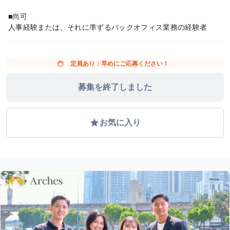
■尚可
人事経験または、それに準ずるバックオフィス業務の経験者
face
定員あり：早めにご応募ください！
募集を終了しました
grade
お気に入り