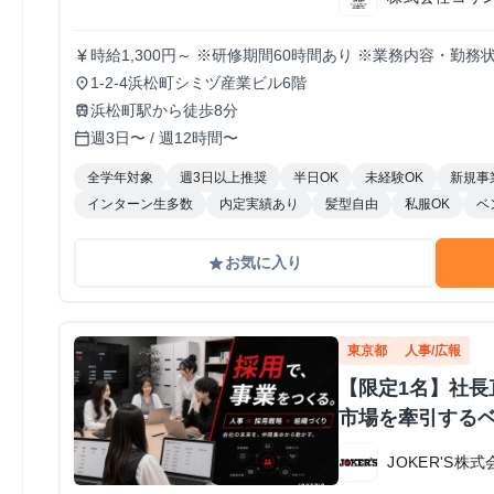
時給1,300円～ ※研修期間60時間あり ※業務内容・勤
currency_yen
1-2-4浜松町シミヅ産業ビル6階
place
浜松町駅から徒歩8分
train
週3日〜 / 週12時間〜
calendar_today
全学年対象
週3日以上推奨
半日OK
未経験OK
新規事
インターン生多数
内定実績あり
髪型自由
私服OK
ベ
お気に入り
grade
東京都
人事/広報
【限定1名】社長
市場を牽引する
JOKER'S株式