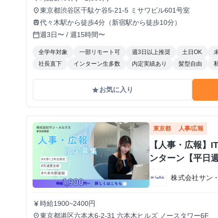
東京都渋谷区千駄ケ谷5-21-5 ミサワビル601号室
place
代々木駅から徒歩4分（新宿駅から徒歩10分）
train
週3日〜 / 週15時間〜
calendar_today
全学年対象
一部リモート可
週3日以上推奨
土日OK
社長直下
インターン生多数
内定実績あり
髪型自由
お気に入り
grade
東京都
人事/広報
【人事・広報】I
ンターン【平日週
株式会社サン
時給1900~2400円
currency_yen
東京都港区六本木6-2-31 六本木ヒルズ ノースタワー6F
place