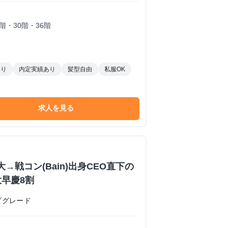
・30階・36階
あり
内定実績あり
髪型自由
私服OK
求人を見る
→戦コン(Bain)出身CEO直下の
早慶8割
プグレード