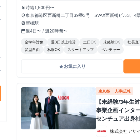
時給1,500円〜
currency_yen
東京都港区西新橋二丁目39番3号 SVAX西新橋ビル3、4
place
新橋駅
train
週4日〜 / 週20時間〜
calendar_today
全学年対象
週3日以上推奨
土日OK
未経験OK
社長直
髪型自由
私服OK
スタートアップ
ベンチャー
お気に入り
grade
東京都
人事/広報
【未経験/3年生
事業企画インター
センチュア出身社
由・ネイルOK】
株式会社アサ