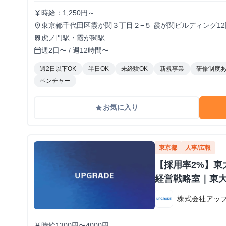
時給：1,250円～
currency_yen
東京都千代田区霞が関３丁目２−５ 霞が関ビルディング12階
place
虎ノ門駅・霞が関駅
train
週2日〜 / 週12時間〜
calendar_today
週2日以下OK
半日OK
未経験OK
新規事業
研修制度
ベンチャー
お気に入り
grade
東京都
人事/広報
【採用率2%】東大
経営戦略室｜東大
株式会社アッ
時給1300円〜4000円
currency_yen