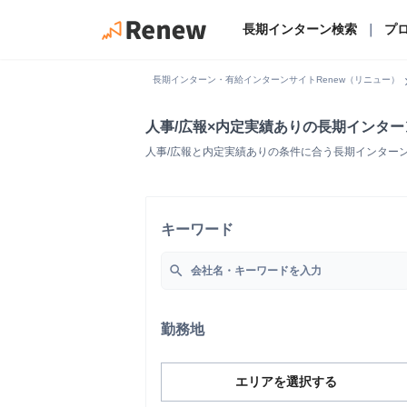
長期インターン検索
｜
プ
chevro
長期インターン・有給インターンサイトRenew（リニュー）
人事/広報×内定実績ありの長期インタ
人事/広報と内定実績ありの条件に合う長期インター
キーワード
search
勤務地
エリアを選択する