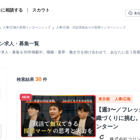
ロに相談する
｜
スカウト
history
あ
n_right
chevron_right
人事/広報の長期インターンシップ
人事/広報・内定実績ありの長期インターンシップ
ーン求人・募集一覧
ン求人・募集を30件掲載中。職種・業界・働き方を掛け合わせて、あなたに合う長
30
検索結果
件
NEW
東京都
人事/広報
【週3〜／フレ
織づくりに挑む。
ンターン
株式会社コリ