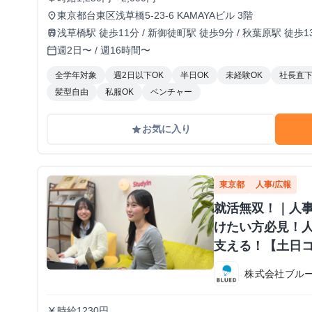
東京都台東区浅草橋5-23-6 KAMAYAビル 3階
place
浅草橋駅 徒歩11分 / 新御徒町駅 徒歩9分 / 秋葉原駅 徒歩1
train
週2日〜 / 週16時間〜
calendar_today
全学年対象
週2日以下OK
半日OK
未経験OK
社長直
髪型自由
私服OK
ベンチャー
お気に入り
grade
東京都
人事/広報
就活無双！｜人事
けたい方必見！
支える！【土日
株式会社ブル
時給1230円
currency_yen