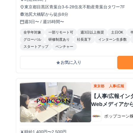
東京都目黒区青葉台3-6-28住友不動産青葉台タワー7F
place
池尻大橋駅から徒歩8分
train
週3日〜 / 週15時間〜
calendar_today
全学年対象
一部リモート可
週3日以上推奨
土日OK
グローバル
研修制度あり
社長直下
インターン生多数
スタートアップ
ベンチャー
お気に入り
grade
東京都
人事/広報
【人事/広報イン
Webメディアか
ポップコーン
時給1,400円〜2,500円
currency_yen