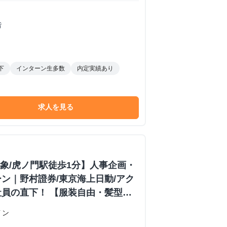
階
下
インターン生多数
内定実績あり
求人を見る
対象/虎ノ門駅徒歩1分】人事企画・
ン｜野村證券/東京海上日動/アク
員の直下！ 【服装自由・髪型自
イン