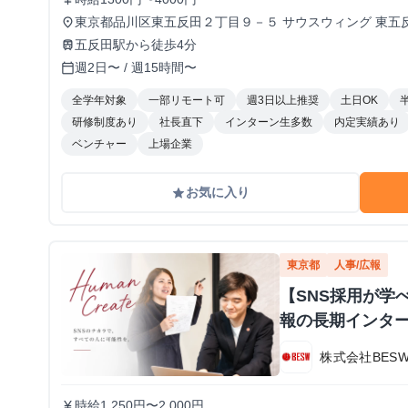
東京都品川区東五反田２丁目９－５ サウスウィング 東五
place
五反田駅から徒歩4分
train
週2日〜 / 週15時間〜
calendar_today
全学年対象
一部リモート可
週3日以上推奨
土日OK
研修制度あり
社長直下
インターン生多数
内定実績あり
ベンチャー
上場企業
お気に入り
grade
東京都
人事/広報
【SNS採用が学
報の長期インタ
株式会社BES
時給1,250円〜2,000円
currency_yen