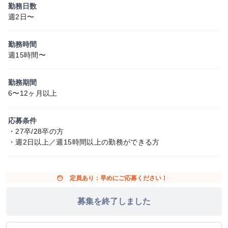
勤務日数
週2日〜
勤務時間
週15時間〜
勤務期間
6〜12ヶ月以上
応募条件
・27卒/28卒の方
・週2日以上／週15時間以上の勤務ができる方
face
定員あり：早めにご応募ください！
募集を終了しました