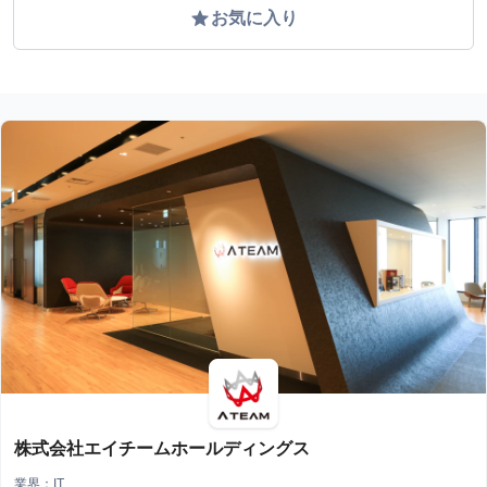
grade
お気に入り
株式会社エイチームホールディングス
業界：IT