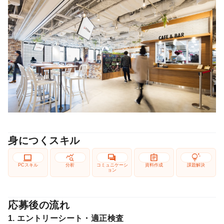
身につくスキル
computer
query_stats
forum
assignment
tips_and_updates
PCスキル
分析
コミュニケーシ
資料作成
課題解決
ョン
応募後の流れ
1. エントリーシート・適正検査