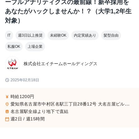
ープルアナリティクスの最前線！新卒採用を
あなたがハックしませんか！？（大学1,2年生
対象）
IT
週3日以上推奨
未経験OK
内定実績あり
髪型自由
私服OK
上場企業
株式会社エイチームホールディングス
schedule
2025年02月18日
時給1200円
currency_yen
愛知県名古屋市中村区名駅三丁目28番12号 大名古屋ビルヂング 32F
place
名古屋駅全線より地下で直結
train
週2日 / 週15時間
calendar_today