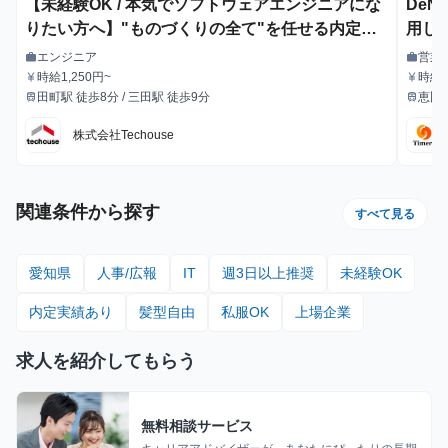
【未経験OK / 本気でソフトウェアエンジニアにな
De
りたい方へ】"ものづくりの全て"を任せる内定直
用し
結型エンジニア長期インターン
明会
エンジニア
営業
work
work
職種
職種
時給1,250円~
時給：
currency_yen
currency_yen
給与
給与
田町駅 徒歩8分 / 三田駅 徒歩9分
恵比
train
train
最寄駅
最寄駅
株式会社Techouse
関連条件から探す
すべて見る
愛知県
人事/広報
IT
週3日以上推奨
未経験OK
内定実績あり
髪型自由
私服OK
上場企業
求人を紹介してもらう
無料相談サービス