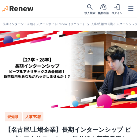
search
support_agent
login
Open
求人検索
無料相談
ログイン
chevron_right
長期インターン・有給インターンサイトRenew（リニュー）
人事/広報の長期インターンシッ
愛知県
人事/広報
【名古屋/上場企業】長期インターンシップ ピ