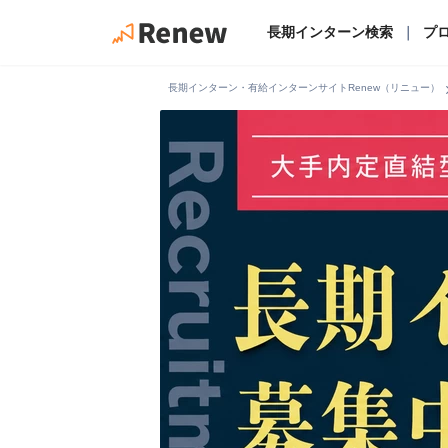
長期インターン検索
｜
プ
chevro
長期インターン・有給インターンサイトRenew（リニュー）