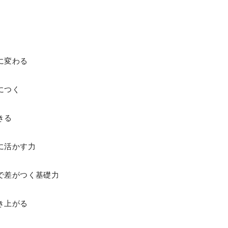
に変わる
につく
きる
に活かす力
で差がつく基礎力
き上がる