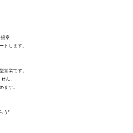
の提案
ートします。
型営業です。
ません。
めます。
らう”