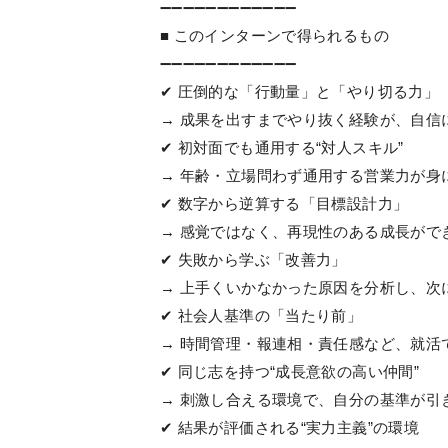
➖➖➖➖➖➖➖➖➖➖➖➖
■ このインターンで得られるもの
➖➖➖➖➖➖➖➖➖➖➖➖
✔ 圧倒的な「行動量」と「やり切る力」
→ 成果を出すまでやり抜く経験が、自信
✔ 初対面でも通用する“対人スキル”
→ 年齢・立場問わず通用する営業力が身
✔ 数字から逆算する「目標設計力」
→ 感覚ではなく、再現性のある成長がで
✔ 失敗から学ぶ「改善力」
→ 上手くいかなかった原因を分析し、次
✔ 社会人基準の「当たり前」
→ 時間管理・報連相・責任感など、就活
✔ 同じ志を持つ“成長意欲の高い仲間”
→ 刺激し合える環境で、自分の基準が引
✔ 結果が評価される“実力主義”の環境