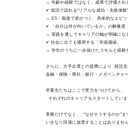
→ 年齢や経験ではなく、成果で評価され
✔ 就活で語れる“リアルな成功・失敗体験
→ ES・面接で差がつく、具体的なエピ
✔ 「自分は何が向いているか」の解像度
→ 実践を通してキャリアの軸が明確にな
✔ 社会に出ても通用する「市場価値」
→ 学生のうちに一歩抜けたスキルと経験
さらに、大手企業との提携により 就活
金融・保険・商社・銀行・メガベンチャ
卒業生たちはここで実力をつけてから、
それぞれのキャリアをスタートしてい
実務だけでなく、 “なぜそうするのか”
いきなり現場に放置することはありませ