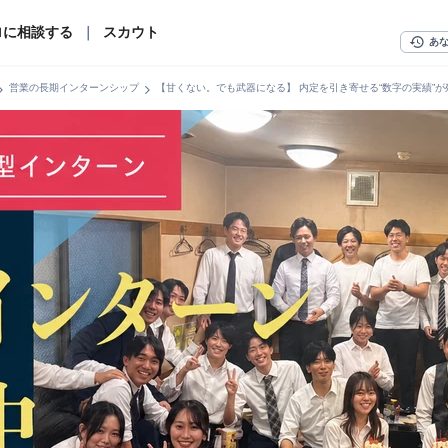
ロに相談する
｜
スカウト
history
あ
n_right
chevron_right
営業の長期インターンシップ
【甘くない。でも武器になる】 内定を引き寄せる“数字の実績”