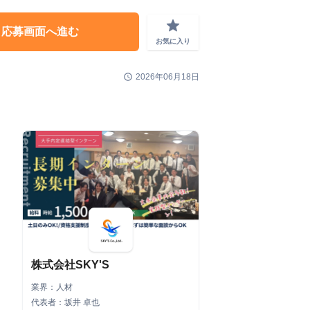
grade
応募画面へ進む
お気に入り
schedule
2026年06月18日
株式会社SKY'S
業界：人材
代表者：坂井 卓也