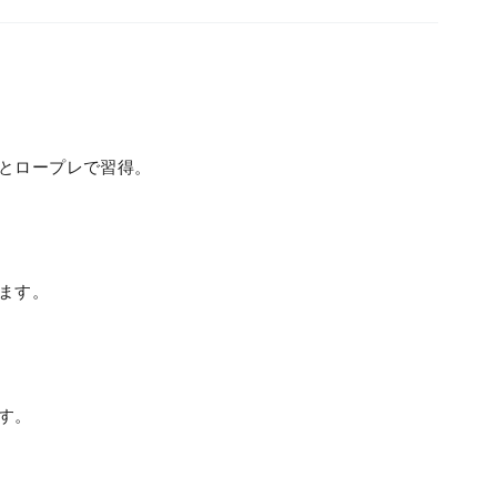
とロープレで習得。
ます。
す。