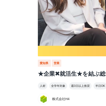
愛知県
営業
★企業✖就活生★を結ぶ総
人材
全学年対象
週3日以上推奨
半日OK
株式会社H4