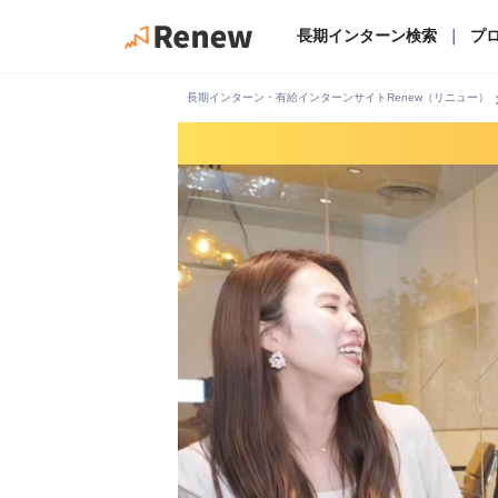
長期インターン検索
｜
プ
chevro
長期インターン・有給インターンサイトRenew（リニュー）