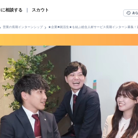
ロに相談する
｜
スカウト
history
あ
n_right
chevron_right
営業の長期インターンシップ
★企業✖就活生★を結ぶ総合人材サービス長期インターン募集！週