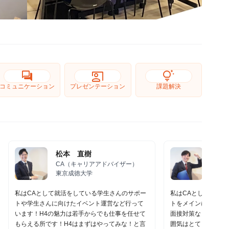
forum
co_present
tips_and_updates
コミュニケーション
プレゼンテーション
課題解決
松本 直樹
田中
CA（キャリアアドバイザー）
CA（
東京成徳大学
神戸
私はCAとして就活をしている学生さんのサポー
私はCAとして就活
トや学生さんに向けたイベント運営など行って
トをメインに行って
います！H4の魅力は若手からでも仕事を任せて
面接対策などを1対
もらえる所です！H4はまずはやってみな！と言
囲気はとてもアット