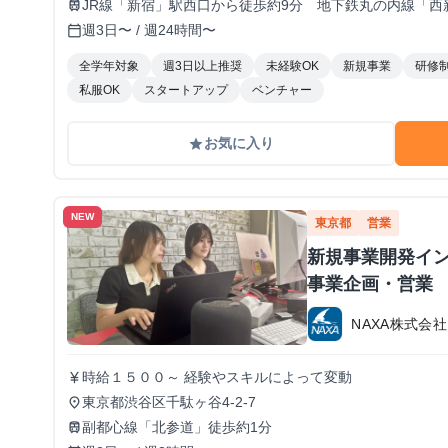
JR線「新宿」駅西口から徒歩約9分 地下鉄丸の内線「西
train
週3日〜 / 週24時間〜
calendar_today
全学年対象
週3日以上推奨
未経験OK
新規事業
研修
私服OK
スタートアップ
ベンチャー
お気に入り
grade
NEW
東京都
営業
新規事業開発イン
事業企画・営業
NAXA株式会社
時給１５００～ 経験やスキルによって変動
currency_yen
東京都渋谷区千駄ヶ谷4-2-7
place
副都心線「北参道」徒歩約1分
train