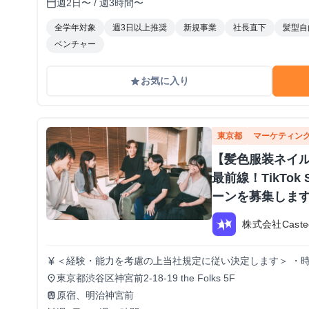
週2日〜 / 週3時間〜
calendar_today
全学年対象
週3日以上推奨
新規事業
社長直下
髪型自
ベンチャー
お気に入り
grade
東京都
マーケティン
【髪色服装ネイ
最前線！TikTo
ーンを募集しま
株式会社Caste
＜経験・能力を考慮の上当社規定に従い決定します＞ ・時給
currency_yen
東京都渋谷区神宮前2-18-19 the Folks 5F
place
原宿、明治神宮前
train