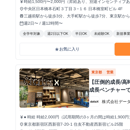
時給1,500円〜2,000円（昇給あり、別途インセンティブ
currency_yen
中央区日本橋本石町３丁目３−１６ 日本橋室町ビル 4F
place
三越前駅から徒歩3分、大手町駅から徒歩7分、東京駅から
train
週2日〜 / 週12時間〜
calendar_today
全学年対象
週2日以下OK
半日OK
未経験OK
新規事
お気に入り
grade
東京都
営業
【圧倒的成長/高時
成長ベンチャー
株式会社データ
● 時給 時給2,000円（試用期間の3ヶ月の間は時給1,9
currency_yen
り！！ ● 勤務時間 9:30～18:30 ※月曜のみ10:30～19:30 ※実働8時間 ※原則残業なし 週5日でがっつ
東京都新宿区西新宿7-20-1 住友不動産西新宿ビル25階
place
り稼ぎたい人 / 週3~4日でもしっかり働きたい人 どちら