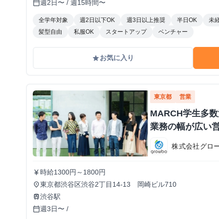
週2日〜 / 週15時間〜
calendar_today
全学年対象
週2日以下OK
週3日以上推奨
半日OK
未
髪型自由
私服OK
スタートアップ
ベンチャー
お気に入り
grade
東京都
営業
MARCH学生多
業務の幅が広い
株式会社グロ
時給1300円～1800円
currency_yen
東京都渋谷区渋谷2丁目14-13 岡崎ビル710
place
渋谷駅
train
週3日〜 /
calendar_today