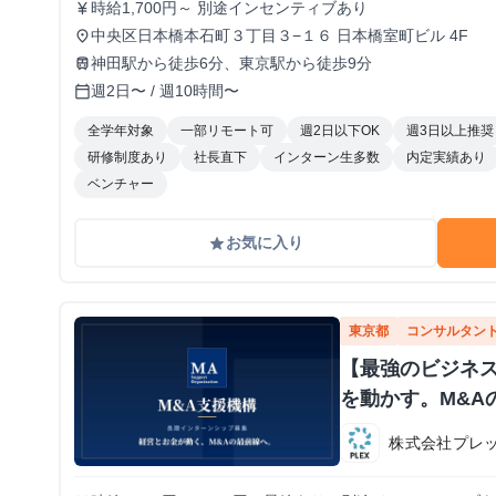
時給1,700円～ 別途インセンティブあり
currency_yen
中央区日本橋本石町３丁目３−１６ 日本橋室町ビル 4F
place
神田駅から徒歩6分、東京駅から徒歩9分
train
週2日〜 / 週10時間〜
calendar_today
全学年対象
一部リモート可
週2日以下OK
週3日以上推奨
研修制度あり
社長直下
インターン生多数
内定実績あり
ベンチャー
お気に入り
grade
東京都
コンサルタン
【最強のビジネ
を動かす。M&A
株式会社プレ