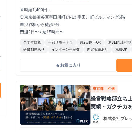
時給1,400円～
currency_yen
東京都渋谷区宇田川町14-13 宇田川町ビルディング5階
place
渋谷駅から徒歩7分
train
週2日〜 / 週15時間〜
calendar_today
全学年対象
一部リモート可
週2日以下OK
週3日以上推奨
研修制度あり
インターン生多数
内定実績あり
私服OK
お気に入り
grade
東京都
企画
経営戦略部立ち
実績・ガクチカを
株式会社プレ