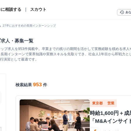
ロに相談する
｜
スカウト
history
あ
n_right
27卒におすすめの長期インターンシップ
プ求人・募集一覧
シップ求人を953件掲載中。卒業までの残りの期間を活かして実務経験を積める求
に長期インターンで業界知識や実務スキルを先取りでき、社会人1年目から即戦力と
行演習として最適です。
953
検索結果
件
東京都
営業
時給1,600円
「M&Aインサイ