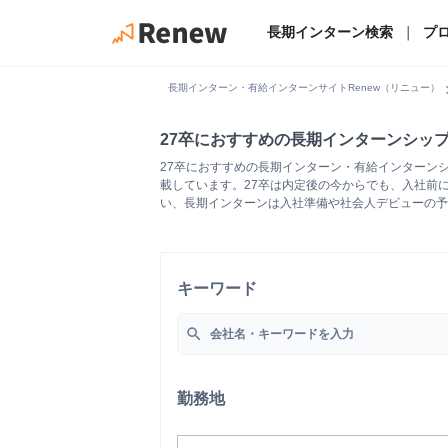
長期インターン検索
｜
プ
chevro
長期インターン・有給インターンサイトRenew（リニュー）
27卒におすすめの長期インターンシッ
27卒におすすめの長期インターン・有給インターン
載しています。27卒は内定後の今からでも、入社前
い、長期インターンは入社準備や社会人デビューの予
キーワード
search
勤務地