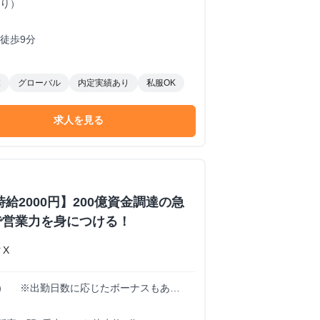
あり）
徒歩9分
業
グローバル
内定実績あり
私服OK
求人を見る
給2000円】200億資金調達の急
で営業力を身につける！
X
00円） ※出勤日数に応じたボーナスもあ
も大歓迎！！！