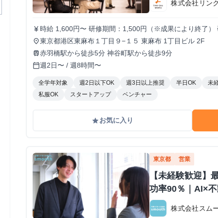
株式会社リン
時給 1,600円〜 研修期間：1,500円（※成果により終了） 研修終了後
currency_yen
インセンティブあり／ 1件〜10件：10,000円 11件〜2
東京都港区東麻布１丁目９−１５ 東麻布 1丁目ビル 2F
place
ットされます 給与モデル ■月48時間稼働、アポ10件の場合：176,800円 内訳：48時間×時給1,600円
赤羽橋駅から徒歩5分 神谷町駅から徒歩9分
train
＋10件×インセンティブ10,000円 ■月80時間稼働、アポ20件の場合：428,000円 内訳：80時間×時給
週2日〜 / 週8時間〜
calendar_today
1,600円＋10件（1件～10件）×インセンティブ10,000円＋1
全学年対象
週2日以下OK
週3日以上推奨
半日OK
未
私服OK
スタートアップ
ベンチャー
お気に入り
grade
東京都
営業
【未経験歓迎】
功率90％｜AI
株式会社スム