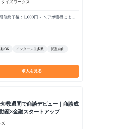
クタイズワークス
：1,600円～ ＼アポ獲得による
0件：20,000円 ※毎月獲得件数の計算はリセ
0件（11件～20件）×20,000円
経験OK
インターン生多数
髪型自由
求人を見る
最短数週間で商談デビュー｜商談成
×不動産×金融スタートアップ
ーズ