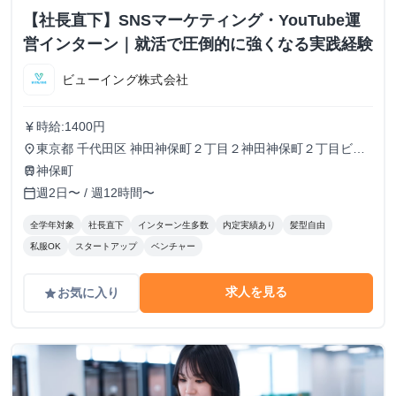
【社長直下】SNSマーケティング・YouTube運
営インターン｜就活で圧倒的に強くなる実践経験
ビューイング株式会社
時給:1400円
currency_yen
東京都 千代田区 神田神保町２丁目２神田神保町２丁目ビル
place
５０２号室
神保町
train
週2日〜 / 週12時間〜
calendar_today
全学年対象
社長直下
インターン生多数
内定実績あり
髪型自由
私服OK
スタートアップ
ベンチャー
求人を見る
お気に入り
grade