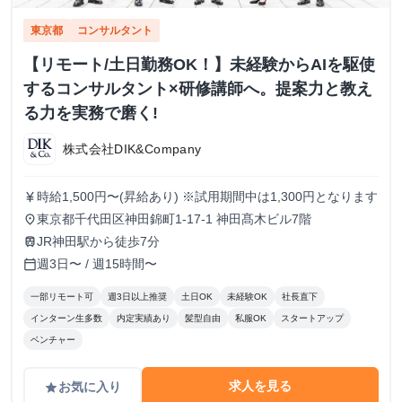
東京都
コンサルタント
【リモート/土日勤務OK！】未経験からAIを駆使
するコンサルタント×研修講師へ。提案力と教え
る力を実務で磨く!
株式会社DIK&Company
時給1,500円〜(昇給あり) ※試用期間中は1,300円となります
currency_yen
東京都千代田区神田錦町1-17-1 神田髙木ビル7階
place
JR神田駅から徒歩7分
train
週3日〜 / 週15時間〜
calendar_today
一部リモート可
週3日以上推奨
土日OK
未経験OK
社長直下
インターン生多数
内定実績あり
髪型自由
私服OK
スタートアップ
ベンチャー
求人を見る
お気に入り
grade