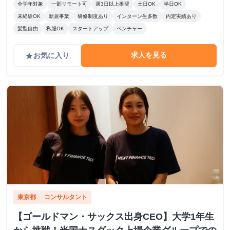
全学年対象
一部リモート可
週3日以上推奨
土日OK
半日OK
未経験OK
新規事業
研修制度あり
インターン生多数
内定実績あり
髪型自由
私服OK
スタートアップ
ベンチャー
求人を見る
お気に入り
grade
東京都
コンサルタント
【ゴールドマン・サックス出身CEO】大学1年生