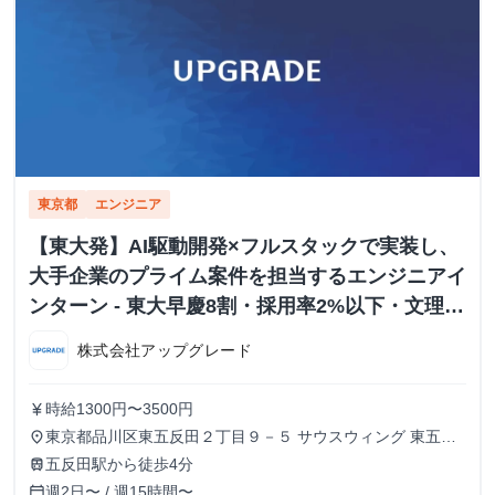
東京都
エンジニア
【東大発】AI駆動開発×フルスタックで実装し、
大手企業のプライム案件を担当するエンジニアイ
ンターン - 東大早慶8割・採用率2%以下・文理不
問
株式会社アップグレード
時給1300円〜3500円
currency_yen
東京都品川区東五反田２丁目９－５ サウスウィング 東五反
place
田５階
五反田駅から徒歩4分
train
週2日〜 / 週15時間〜
calendar_today