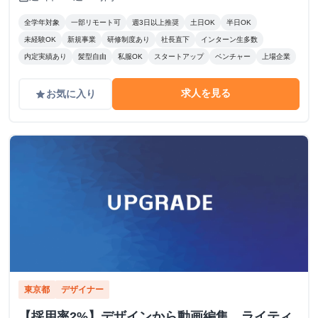
全学年対象
一部リモート可
週3日以上推奨
土日OK
半日OK
未経験OK
新規事業
研修制度あり
社長直下
インターン生多数
内定実績あり
髪型自由
私服OK
スタートアップ
ベンチャー
上場企業
求人を見る
お気に入り
grade
東京都
デザイナー
【採用率2%】デザインから動画編集、ライティ