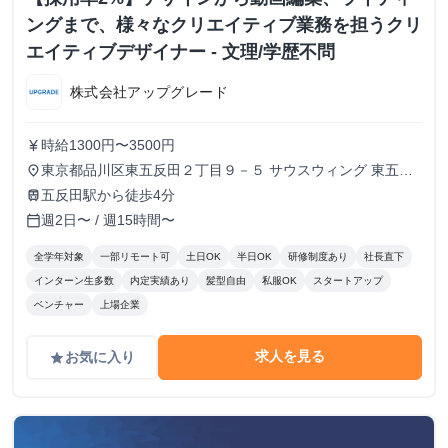
ングまで、様々なクリエイティブ業務を担うクリ
エイティブデザイナー - 文理/学歴不問
株式会社アップグレード
時給1300円〜3500円
currency_yen
東京都品川区東五反田２丁目９－５ サウスウィング 東五反
place
田５階
五反田駅から徒歩4分
train
週2日〜 / 週15時間〜
calendar_today
全学年対象
一部リモート可
土日OK
半日OK
研修制度あり
社長直下
インターン生多数
内定実績あり
髪型自由
私服OK
スタートアップ
ベンチャー
上場企業
求人を見る
お気に入り
grade