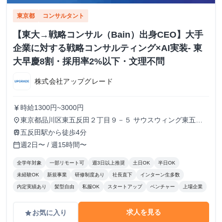
東京都
コンサルタント
【東大→戦略コンサル（Bain）出身CEO】大手
企業に対する戦略コンサルティング×AI実装- 東
大早慶8割・採用率2%以下・文理不問
株式会社アップグレード
時給1300円~3000円
currency_yen
東京都品川区東五反田２丁目９－５ サウスウィング東五反
place
田５階
五反田駅から徒歩4分
train
週2日〜 / 週15時間〜
calendar_today
全学年対象
一部リモート可
週3日以上推奨
土日OK
半日OK
未経験OK
新規事業
研修制度あり
社長直下
インターン生多数
内定実績あり
髪型自由
私服OK
スタートアップ
ベンチャー
上場企業
求人を見る
お気に入り
grade