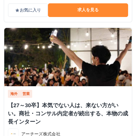
求人を見る
お気に入り
grade
海外
営業
【27～30卒】本気でない人は、来ない方がい
い。商社・コンサル内定者が続出する、本物の成
長インターン
アーチーズ株式会社