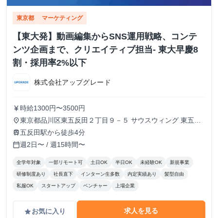
東京都
マーケティング
【東大発】動画編集からSNS運用戦略、コンテ
ンツ企画まで、クリエイティブ担当- 東大早慶8
割・採用率2%以下
株式会社アップグレード
時給1300円〜3500円
currency_yen
東京都品川区東五反田２丁目９－５ サウスウィング 東五反
place
田５階
五反田駅から徒歩4分
train
週2日〜 / 週15時間〜
calendar_today
全学年対象
一部リモート可
土日OK
半日OK
未経験OK
新規事業
研修制度あり
社長直下
インターン生多数
内定実績あり
髪型自由
私服OK
スタートアップ
ベンチャー
上場企業
求人を見る
お気に入り
grade