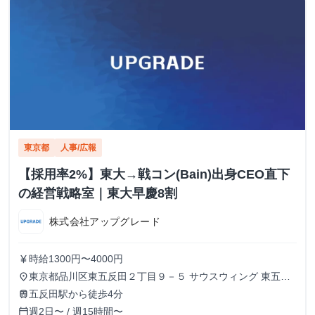
東京都
人事/広報
【採用率2%】東大→戦コン(Bain)出身CEO直下
の経営戦略室｜東大早慶8割
株式会社アップグレード
時給1300円〜4000円
currency_yen
東京都品川区東五反田２丁目９－５ サウスウィング 東五反
place
田５階
五反田駅から徒歩4分
train
週2日〜 / 週15時間〜
calendar_today