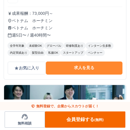
成果報酬：73,000円～
currency_yen
ベトナム ホーチミン
place
ベトナム ホーチミン
train
週5日〜 / 週40時間〜
calendar_today
全学年対象
未経験OK
グローバル
研修制度あり
インターン生多数
内定実績あり
髪型自由
私服OK
スタートアップ
ベンチャー
求人を見る
お気に入り
grade
handshake
無料登録で、企業からスカウトが届く！
support_agent
会員登録する
(無料)
無料相談