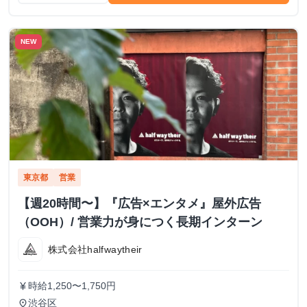
NEW
東京都
営業
【週20時間〜】『広告×エンタメ』屋外広告
（OOH）/ 営業力が身につく長期インターン
株式会社halfwaytheir
時給1,250〜1,750円
currency_yen
渋谷区
place