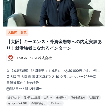
大阪府
営業
【大阪】キーエンス・外資金融等への内定実績あ
り！就活強者になれるインターン
LSIGN POST株式会社
【成果報酬】 訪問販売：１成約につき30,000円です。 例え
currency_yen
ば、光インターネットの成約であれば、平均的に2.5日で1件
大阪府 大阪市 浪速区幸町2-2-40 グラスホッパー705号室
place
の契約が見込めます。（12,000円/1日6時間稼働） ＜月収例
難波駅から徒歩7分
train
＞月に100万以上稼ぐ方もいます！ ・月5件成約：150,000
週2日〜 / 週12時間〜
calendar_today
円 ・月15件成約：450,000円 ・月30成約：900,000円➕マネ
ジメントインセンティブ300,000円 合計1,200,000円 時給
全学年対象
週3日以上推奨
土日OK
未経験OK
研修制度あり
社長直下
換算で2,500円程度が、平均的なインターン生の報酬となっ
インターン生多数
内定実績あり
ベンチャー
ています。