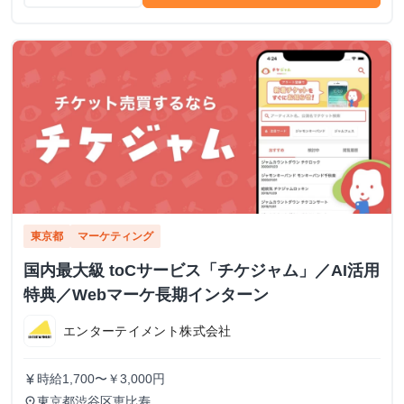
東京都
マーケティング
国内最大級 toCサービス「チケジャム」／AI活用
特典／Webマーケ長期インターン
エンターテイメント株式会社
時給1,700〜￥3,000円
currency_yen
東京都渋谷区恵比寿
place