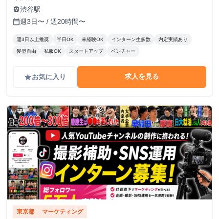
渋谷駅
train
週3日〜 / 週20時間〜
calendar_today
週3日以上推奨
半日OK
未経験OK
インターン生多数
内定実績あり
髪型自由
私服OK
スタートアップ
ベンチャー
求人を見る
お気に入り
grade
東京都
マーケティング