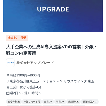
東京都
営業
大手企業への生成AI導入提案×ToB営業｜外銀・
戦コン内定実績
株式会社アップグレード
時給1300円~4000円
currency_yen
東京都品川区東五反田２丁目９－５ サウスウィング 東五反
place
田５階
五反田駅から徒歩4分
train
週2日〜 / 週15時間〜
calendar_today
全学年対象
一部リモート可
土日OK
半日OK
未経験OK
研修制度あり