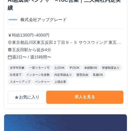
AI急成長ベンチャー×ToC営業｜三大商社内定実
績
株式会社アップグレード
時給1300円~4000円
currency_yen
東京都品川区東五反田２丁目９－５ サウスウィング 東五反
place
田５階
五反田駅から徒歩4分
train
週2日〜 / 週15時間〜
calendar_today
全学年対象
一部リモート可
土日OK
半日OK
未経験OK
研修制度あり
社長直下
インターン生多数
内定実績あり
髪型自由
私服OK
スタートアップ
ベンチャー
上場企業
求人を見る
お気に入り
grade