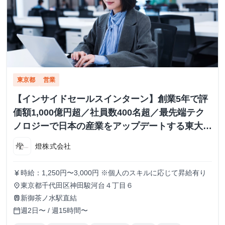
東京都
営業
【インサイドセールスインターン】創業5年で評
価額1,000億円超／社員数400名超／最先端テク
ノロジーで日本の産業をアップデートする東大発
AIスタートアップ
燈株式会社
時給：1,250円〜3,000円 ※個人のスキルに応じて昇給有り
currency_yen
東京都千代田区神田駿河台４丁目６
place
新御茶ノ水駅直結
train
週2日〜 / 週15時間〜
calendar_today