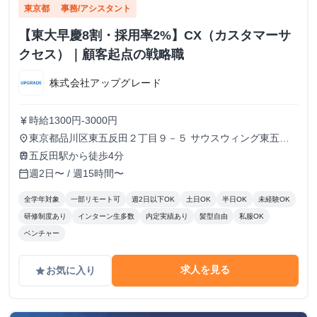
東京都
事務/アシスタント
【東大早慶8割・採用率2%】CX（カスタマーサ
クセス）｜顧客起点の戦略職
株式会社アップグレード
時給1300円-3000円
currency_yen
東京都品川区東五反田２丁目９－５ サウスウィング東五反
place
田５階
五反田駅から徒歩4分
train
週2日〜 / 週15時間〜
calendar_today
全学年対象
一部リモート可
週2日以下OK
土日OK
半日OK
未経験OK
研修制度あり
インターン生多数
内定実績あり
髪型自由
私服OK
ベンチャー
求人を見る
お気に入り
grade