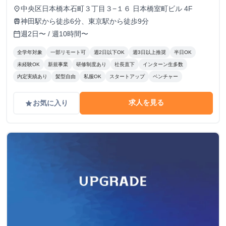
中央区日本橋本石町３丁目３−１６ 日本橋室町ビル 4F
place
神田駅から徒歩6分、東京駅から徒歩9分
train
週2日〜 / 週10時間〜
calendar_today
全学年対象
一部リモート可
週2日以下OK
週3日以上推奨
半日OK
未経験OK
新規事業
研修制度あり
社長直下
インターン生多数
内定実績あり
髪型自由
私服OK
スタートアップ
ベンチャー
求人を見る
お気に入り
grade