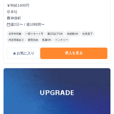
時給1400円
currency_yen
本社
place
神保町
train
週2日〜 / 週10時間〜
calendar_today
全学年対象
一部リモート可
週2日以下OK
未経験OK
社長直下
内定実績あり
髪型自由
私服OK
ベンチャー
求人を見る
お気に入り
grade