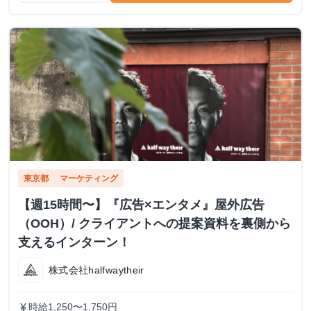
東京都
マーケティング
【週15時間〜】『広告×エンタメ』屋外広告
（OOH）/ クライアントへの提案資料を裏側から
支えるインターン！
株式会社halfwaytheir
時給1,250〜1,750円
currency_yen