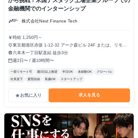
から挑戦！米国ナスダック上場企業グループでの
金融機関でのインターンシップ
株式会社Next Finance Tech
時給 1,250円～
currency_yen
東京都港区赤坂 1-12-32 アーク森ビル 24F または、リモー
place
ト
六本木一丁目駅直結 徒歩3分
train
週2日〜 / 週10時間〜
calendar_today
一部リモート可
週3日以上推奨
半日OK
未経験OK
グローバル
社長直下
髪型自由
私服OK
スタートアップ
求人を見る
お気に入り
grade