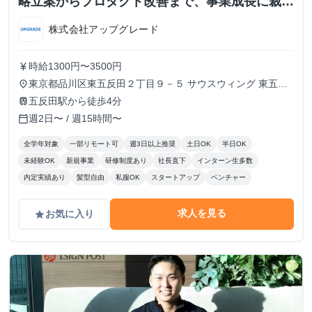
略立案からプロダクト改善まで、事業成長に裁量
を持つ
株式会社アップグレード
時給1300円〜3500円
currency_yen
東京都品川区東五反田２丁目９－５ サウスウィング 東五反
place
田５階
五反田駅から徒歩4分
train
週2日〜 / 週15時間〜
calendar_today
全学年対象
一部リモート可
週3日以上推奨
土日OK
半日OK
未経験OK
新規事業
研修制度あり
社長直下
インターン生多数
内定実績あり
髪型自由
私服OK
スタートアップ
ベンチャー
求人を見る
お気に入り
grade