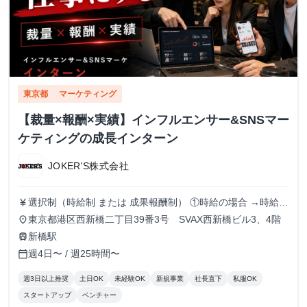
東京都
マーケティング
【裁量×報酬×実績】インフルエンサー&SNSマー
ケティングの成長インターン
JOKER'S株式会社
選択制（時給制 または 成果報酬制） ①時給の場合 →時給
currency_yen
1500円でのお支払い ②成果報酬の条件・単価 → 担当案件の
東京都港区西新橋二丁目39番3号 SVAX西新橋ビル3、4階
place
粗利に対する報酬率での支給 ・キャスティング担当：案
新橋駅
train
件粗利の15% ・ディレクション担当：案件粗利の15%
週4日〜 / 週25時間〜
calendar_today
週3日以上推奨
土日OK
未経験OK
新規事業
社長直下
私服OK
スタートアップ
ベンチャー