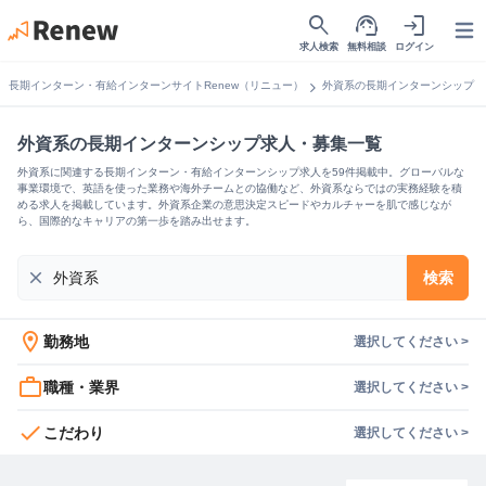
search
support_agent
login
Open
求人検索
無料相談
ログイン
chevron_right
長期インターン・有給インターンサイトRenew（リニュー）
外資系の長期インターンシップ
外資系の長期インターンシップ求人・募集一覧
外資系に関連する長期インターン・有給インターンシップ求人を59件掲載中。グローバルな
事業環境で、英語を使った業務や海外チームとの協働など、外資系ならではの実務経験を積
める求人を掲載しています。外資系企業の意思決定スピードやカルチャーを肌で感じなが
ら、国際的なキャリアの第一歩を踏み出せます。
close
検索
location_on
勤務地
選択してください >
work_outline
職種・業界
選択してください >
check
こだわり
選択してください >