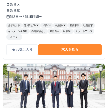
渋谷区
place
渋谷駅
train
週2日〜 / 週15時間〜
calendar_today
全学年対象
週2日以下OK
半日OK
未経験OK
新規事業
社長直下
インターン生多数
内定実績あり
髪型自由
私服OK
スタートアップ
ベンチャー
求人を見る
お気に入り
grade