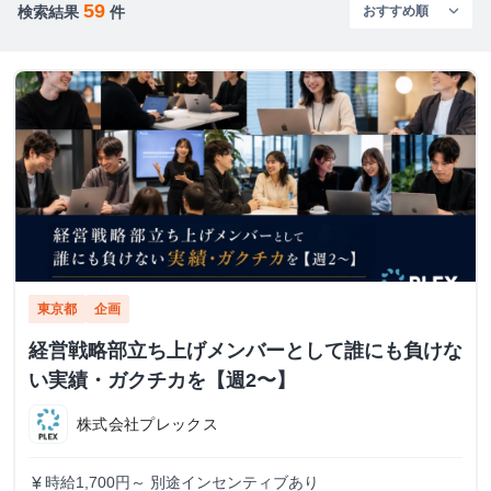
59
検索結果
件
東京都
企画
経営戦略部立ち上げメンバーとして誰にも負けな
い実績・ガクチカを【週2〜】
株式会社プレックス
時給1,700円～ 別途インセンティブあり
currency_yen