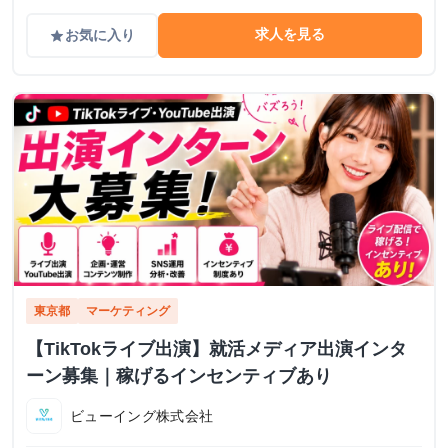
求人を見る
お気に入り
grade
東京都
マーケティング
【TikTokライブ出演】就活メディア出演インタ
ーン募集｜稼げるインセンティブあり
ビューイング株式会社