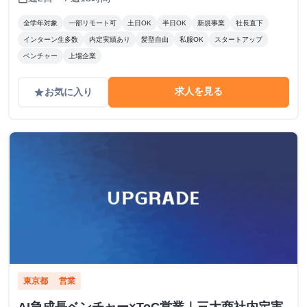
全学年対象
一部リモート可
土日OK
半日OK
新規事業
社長直下
インターン生多数
内定実績あり
髪型自由
私服OK
スタートアップ
ベンチャー
上場企業
求人を見る
お気に入り
grade
東京都
営業