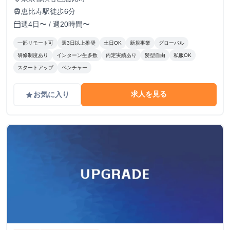
恵比寿駅徒歩6分
train
週4日〜 / 週20時間〜
calendar_today
一部リモート可
週3日以上推奨
土日OK
新規事業
グローバル
研修制度あり
インターン生多数
内定実績あり
髪型自由
私服OK
スタートアップ
ベンチャー
求人を見る
お気に入り
grade