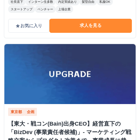
社長直下
インターン生多数
内定実績あり
髪型自由
私服OK
スタートアップ
ベンチャー
上場企業
求人を見る
お気に入り
grade
東京都
企画
【東大・戦コン(Bain)出身CEO】経営直下の
「BizDev (事業責任者候補)」- マーケティング戦