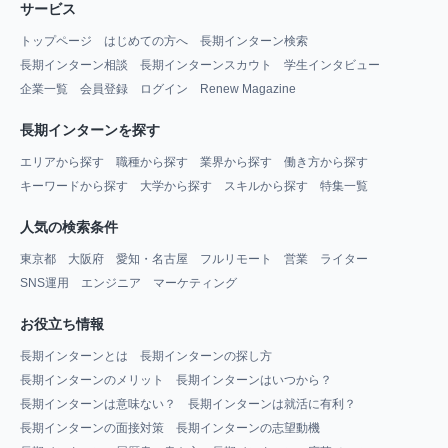
サービス
トップページ
はじめての方へ
長期インターン検索
長期インターン相談
長期インターンスカウト
学生インタビュー
企業一覧
会員登録
ログイン
Renew Magazine
長期インターンを探す
エリアから探す
職種から探す
業界から探す
働き方から探す
キーワードから探す
大学から探す
スキルから探す
特集一覧
人気の検索条件
東京都
大阪府
愛知・名古屋
フルリモート
営業
ライター
SNS運用
エンジニア
マーケティング
お役立ち情報
長期インターンとは
長期インターンの探し方
長期インターンのメリット
長期インターンはいつから？
長期インターンは意味ない？
長期インターンは就活に有利？
長期インターンの面接対策
長期インターンの志望動機