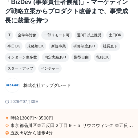
「BizDev (事業責任者候補)」- マーケティン
グ戦略立案からプロダクト改善まで、事業成
長に裁量を持つ
IT
全学年対象
一部リモート可
週3日以上推奨
土日OK
半日OK
未経験OK
新規事業
研修制度あり
社長直下
インターン生多数
内定実績あり
髪型自由
私服OK
スタートアップ
ベンチャー
株式会社アップグレード
schedule
2026年07月30日
時給1300円〜3500円
currency_yen
東京都品川区東五反田２丁目９－５ サウスウィング 東五反田５階
place
五反田駅から徒歩4分
train