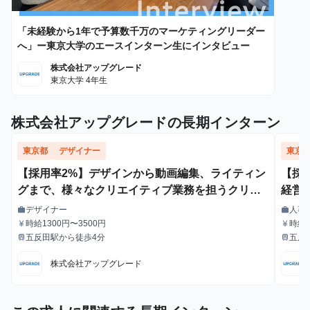
「未経験から1年で予算数千万のマーケティングリーダー
へ」ー東京大学のエースインターン生にインタビュー
株式会社アップグレード
東京大学 4年生
株式会社アップグレードの長期インターン
東京都
デザイナー
東京
【採用率2%】デザインから動画編集、ライティン
【採用
グまで、様々なクリエイティブ業務を担うクリエ
経営
イティブデザイナー - 文理/学歴不問
デザイナー
人事
work
work
職種
職種
時給1300円〜3500円
時給1
currency_yen
currency_yen
給与
給与
五反田駅から徒歩4分
五反
train
train
最寄駅
最寄駅
株式会社アップグレード