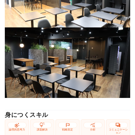
身につくスキル
settings_suggest
tips_and_updates
flag
query_stats
forum
論理的思考力
課題解決
戦略策定
分析
コミュニケーシ
ョン