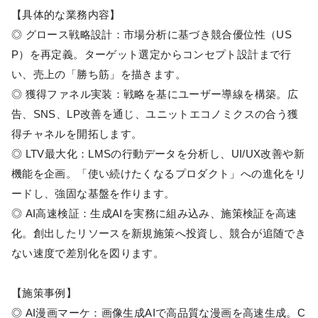
【具体的な業務内容】
◎ グロース戦略設計：市場分析に基づき競合優位性（US
P）を再定義。ターゲット選定からコンセプト設計まで行
い、売上の「勝ち筋」を描きます。
◎ 獲得ファネル実装：戦略を基にユーザー導線を構築。広
告、SNS、LP改善を通じ、ユニットエコノミクスの合う獲
得チャネルを開拓します。
◎ LTV最大化：LMSの行動データを分析し、UI/UX改善や新
機能を企画。「使い続けたくなるプロダクト」への進化をリ
ードし、強固な基盤を作ります。
◎ AI高速検証：生成AIを実務に組み込み、施策検証を高速
化。創出したリソースを新規施策へ投資し、競合が追随でき
ない速度で差別化を図ります。
【施策事例】
◎ AI漫画マーケ：画像生成AIで高品質な漫画を高速生成。C