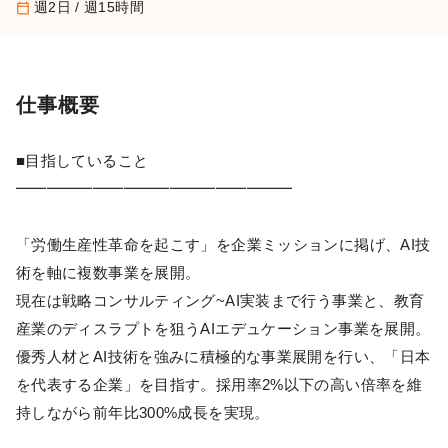
週2日 / 週15時間
calendar_today
仕事概要
■目指していること
━━━━━━━━━━━━━━━━━━
「労働生産性革命を起こす」を企業ミッションに掲げ、AI技
術を軸に複数事業を展開。
現在は戦略コンサルティング~AI実装まで行う事業と、教育
産業のディスラプトを狙うAIエデュケーション事業を展開。
優秀人材とAI技術を強みに積極的な事業展開を行い、「日本
を代表する企業」を目指す。採用率2%以下の高い倍率を維
持しながら前年比300%成長を実現。