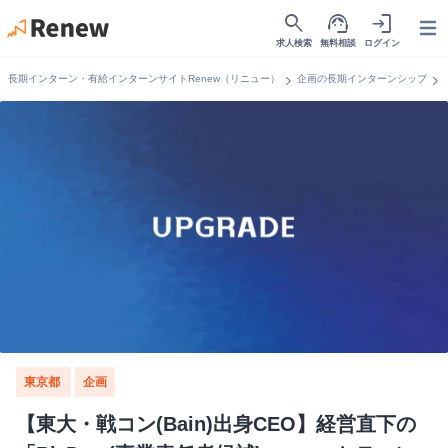
search
support_agent
login
Open
求人検索
無料相談
ログイン
chevron_right
chevron_right
長期インターン・有給インターンサイトRenew（リニュー）
企画の長期インターンシップ
東京都
企画
【東大・戦コン(Bain)出身CEO】経営直下の