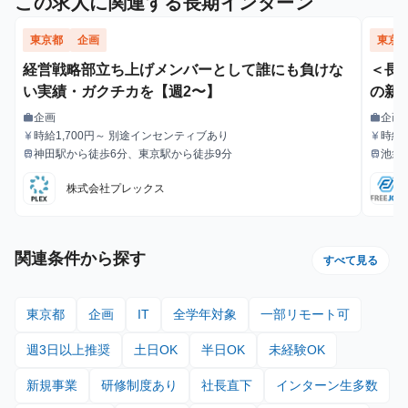
この求人に関連する長期インターン
東京都
企画
東京
経営戦略部立ち上げメンバーとして誰にも負けな
＜長
い実績・ガクチカを【週2〜】
の新
企画
企画
work
work
職種
職種
時給1,700円～ 別途インセンティブあり
時給1
currency_yen
currency_yen
給与
給与
神田駅から徒歩6分、東京駅から徒歩9分
池袋
train
train
最寄駅
最寄駅
株式会社プレックス
関連条件から探す
すべて見る
東京都
企画
IT
全学年対象
一部リモート可
週3日以上推奨
土日OK
半日OK
未経験OK
新規事業
研修制度あり
社長直下
インターン生多数