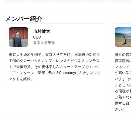
メンバー紹介
市村健太
CEO
東京大学卒業
東京大学経済学部卒。東京大学在学時、日本経済新聞社
弊社の営業イ
主催のグローバルAIカンファレンスのビジネスコンテス
営業部署の事
トで最優秀賞。その後休学しAIスタートアップでエンジ
マネジメント
ニアインターン。新卒でBain&Companyに入社しプロジ
の高い学生
ェクトを経験。
います それ
ンとしての
る環境が整っ
と熱くなり
供する自信が
さい！