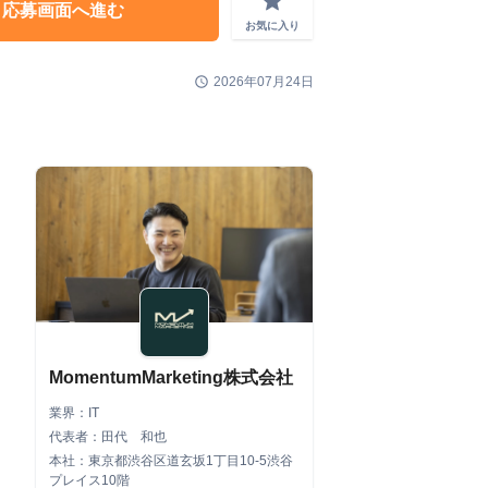
grade
応募画面へ進む
お気に入り
schedule
2026年07月24日
MomentumMarketing株式会社
業界：IT
代表者：田代 和也
本社：東京都渋谷区道玄坂1丁目10-5渋谷
プレイス10階