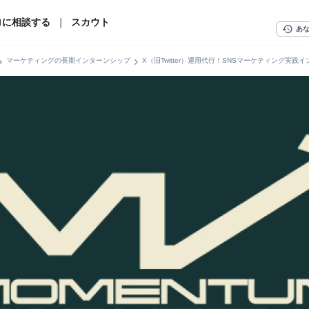
ロに相談する
｜
スカウト
history
あ
n_right
chevron_right
マーケティングの長期インターンシップ
X（旧Twitter）運用代行！SNSマーケティング実践