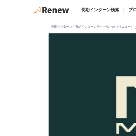
長期インターン検索
｜
プ
chevro
長期インターン・有給インターンサイトRenew（リニュー）