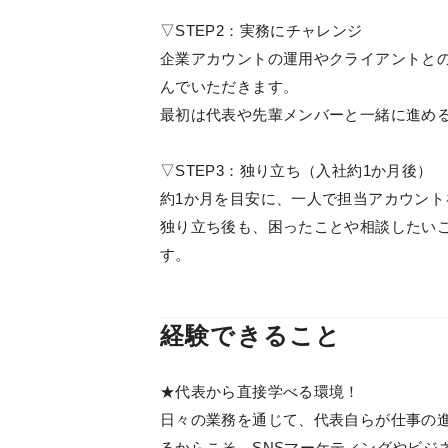
▽STEP2：実務にチャレンジ
企業アカウントの運用やクライアントと
んでいただきます。
最初は代表や先輩メンバーと一緒に進め
▽STEP3：独り立ち（入社約1か月後）
約1か月を目安に、一人で担当アカウン
独り立ち後も、困ったことや相談したい
す。
経験できること
★代表から直接学べる環境！
日々の業務を通じて、代表自らが仕事の
るからこそ、SNSマーケティングやビジ