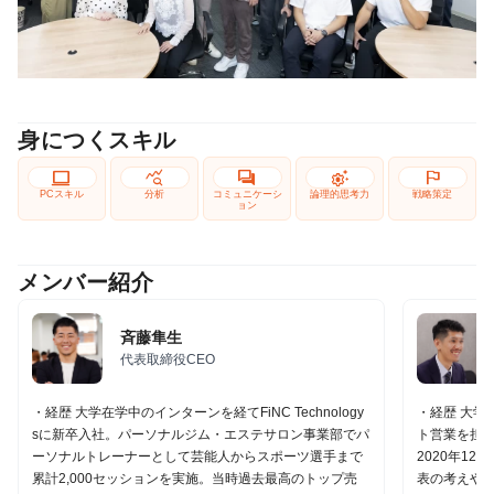
身につくスキル
computer
query_stats
forum
settings_suggest
flag
PCスキル
分析
コミュニケーシ
論理的思考力
戦略策定
ョン
メンバー紹介
斉藤隼生
代表取締役CEO
・経歴 大学在学中のインターンを経てFiNC Technology
・経歴 大学
sに新卒入社。パーソナルジム・エステサロン事業部でパ
ト営業を担
ーソナルトレーナーとして芸能人からスポーツ選手まで
2020年12
累計2,000セッションを実施。当時過去最高のトップ売
表の考えや「