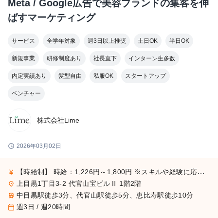
Meta / Google広告で美容ブランドの集客を伸
ばすマーケティング
サービス
全学年対象
週3日以上推奨
土日OK
半日OK
新規事業
研修制度あり
社長直下
インターン生多数
内定実績あり
髪型自由
私服OK
スタートアップ
ベンチャー
株式会社Lime
schedule
2026年03月02日
【時給制】 時給：1,226円～1,800円 ※スキルや経験に応じて昇給します。 【月給制】 尚、フルコミットできる方は月給制もご用意しております。 月給: 230,000円〜 ※毎月行う評価面談により毎月昇給の可能性あり ※年間の昇給平均額80,000円 <モデル月収> 260,000円 /入社6ヶ月 330,000円 /入社1年 400,000円 /入社1年半 500,000円 /入社2年
currency_yen
上目黒1丁目3-2 代官山宝ビルⅡ 1階2階
place
中目黒駅徒歩3分、代官山駅徒歩5分、恵比寿駅徒歩10分
train
週3日 / 週20時間
calendar_today