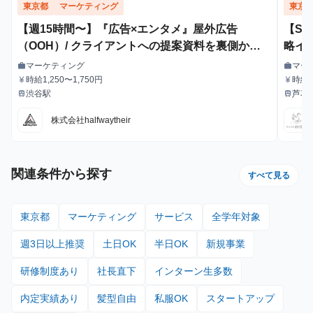
東京都
マーケティング
東京
【週15時間〜】『広告×エンタメ』屋外広告
【S
（OOH）/ クライアントへの提案資料を裏側から
略イ
支えるインターン！
マーケティング
マー
work
work
職種
職種
時給1,250〜1,750円
時給1
currency_yen
currency_yen
給与
給与
給・
渋谷駅
芦花
train
train
最寄駅
最寄駅
株式会社halfwaytheir
関連条件から探す
すべて見る
東京都
マーケティング
サービス
全学年対象
週3日以上推奨
土日OK
半日OK
新規事業
研修制度あり
社長直下
インターン生多数
内定実績あり
髪型自由
私服OK
スタートアップ