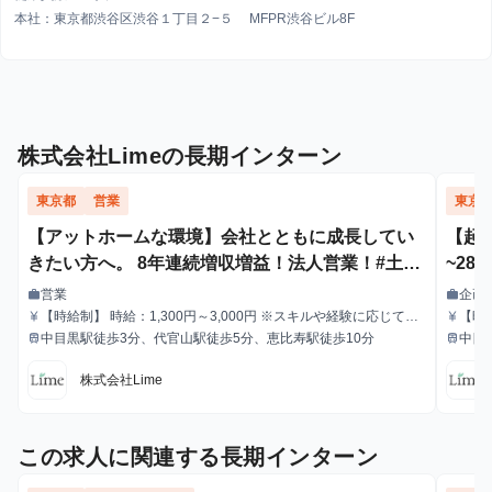
本社：東京都渋谷区渋谷１丁目２−５ MFPR渋谷ビル8F
株式会社Limeの長期インターン
東京都
営業
東京
【アットホームな環境】会社とともに成長してい
【起
きたい方へ。 8年連続増収増益！法人営業！#土日
~28
勤務OK#出勤時間自由
＃マ
営業
企画
work
work
職種
職種
【時給制】 時給：1,300円～3,000円 ※スキルや経験に応じて昇
【時
currency_yen
currency_yen
給与
給与
給します。 【月給制】 尚、フルコミットできる方は月給制もご
給します。 【月給制】 尚、
中目黒駅徒歩3分、代官山駅徒歩5分、恵比寿駅徒歩10分
中目
train
train
最寄駅
最寄駅
用意しております。 月給: 230,000円〜 ※毎月行う評価面談によ
用意し
り毎月昇給の可能性あり ※年間の昇給平均額80,000円 <モデル月
り毎月
株式会社Lime
収> 260,000円 /入社6ヶ月 330,000円 /入社1年 400,000円 /
収> 
入社1年半 500,000円 /入社2年
入社1
この求人に関連する長期インターン