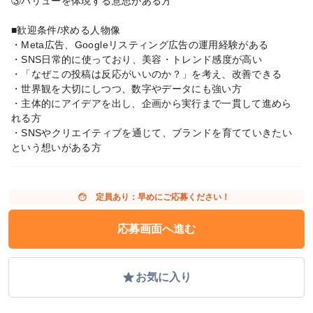
③バリューを体現する意思がある方
■歓迎条件/求める人物像
・Meta広告、Googleリスティング広告の運用経験がある
・SNS日常的に使っており、美容・トレンド感度が高い
・「なぜこの投稿は反応がいいのか？」を考え、改善できる
・世界観を大切にしつつ、数字やデータにも強い方
・主体的にアイデアを出し、企画から実行まで一貫して進めら
れる方
・SNSやクリエイティブを通じて、ブランドを育てていきたい
という想いがある方
face
定員あり：早めにご応募ください！
応募画面へ進む
grade
お気に入り