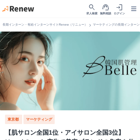
search
support_agent
login
Open
求人検索
無料相談
ログイン
chevron_right
長期インターン・有給インターンサイトRenew（リニュー）
マーケティングの長期インターン
東京都
マーケティング
【肌サロン全国1位・アイサロン全国3位】