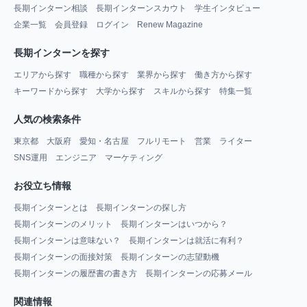
長期インターン相談
長期インターンスカウト
学生インタビュー
企業一覧
会員登録
ログイン
Renew Magazine
長期インターンを探す
エリアから探す
職種から探す
業界から探す
働き方から探す
キーワードから探す
大学から探す
スキルから探す
特集一覧
人気の検索条件
東京都
大阪府
愛知・名古屋
フルリモート
営業
ライター
SNS運用
エンジニア
マーケティング
お役立ち情報
長期インターンとは
長期インターンの探し方
長期インターンのメリット
長期インターンはいつから？
長期インターンは意味ない？
長期インターンは就活に有利？
長期インターンの面接対策
長期インターンの志望動機
長期インターンの履歴書の書き方
長期インターンの応募メール
関連情報