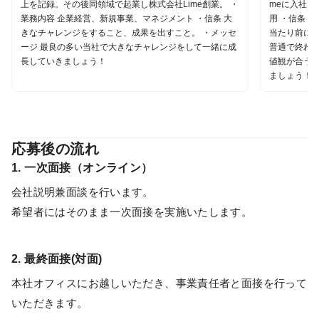
上を記録。その後同領域で起業し株式会社Lime創業。 ・
meに入社 
業務内容 企業経営、新規事業、マネジメント ・信条 大
用 ・信条 
きなチャレンジをすること、成果を出すこと。 ・メッセ
当たり前に行
ージ 最良の多い当社で大きなチャレンジをして一緒に成
普通で終わ
長していきましょう！
値観が合う
ましょう！
応募後の流れ
1. 一次面接（オンライン）
会社説明兼面談を行います。
希望者にはそのまま一次面接を実施いたします。
2. 最終面接(対面)
本社オフィスにお越しいただき、事業責任者と面接を行って
いただきます。