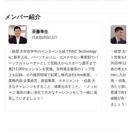
メンバー紹介
斉藤隼生
代表取締役CEO
・経歴 大学在学中のインターンを経てFiNC Technology
・経歴 大学
sに新卒入社。パーソナルジム・エステサロン事業部でパ
ト営業を担
ーソナルトレーナーとして芸能人からスポーツ選手まで
2020年12
累計2,000セッションを実施。当時過去最高のトップ売
表の考えや「
上を記録。その後同領域で起業し株式会社Lime創業。 ・
meに入社 
業務内容 企業経営、新規事業、マネジメント ・信条 大
用 ・信条 
きなチャレンジをすること、成果を出すこと。 ・メッセ
当たり前に行
ージ 最良の多い当社で大きなチャレンジをして一緒に成
普通で終わ
長していきましょう！
値観が合う
ましょう！