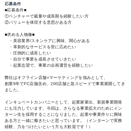
応募条件
■応募条件■
①ベンチャーで裁量や成長期を経験したい方
②バリューを体現する意思がある方
■求める人物像■
・美容業界/スキンケアに興味、関心がある
・革新的なサービスを世に広めたい
・圧倒的に成長したい
・自分で事業を成長させていきたい
・起業志望で、事業の企画運営を経験したい
弊社はオフライン店舗×マーケティングを強みとして、
創業9年でFC店舗含め、200店舗と急スピードで事業展開してき
ました。
インキュベートカンパニーとして、起業家輩出、新規事業開発
にも注力しています。今回は、さらなる事業拡大のためにイン
ターン生を採用することになりました。起業や事業作りに興味
ある方と一緒に働きたいと思っています。（インターンで実務
経験、力をつけたいという方も大歓迎です！）