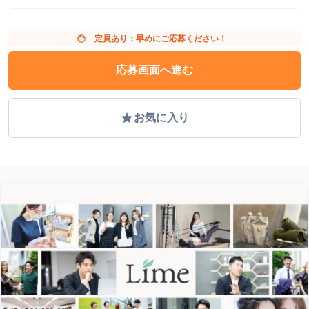
face
定員あり：早めにご応募ください！
応募画面へ進む
grade
お気に入り