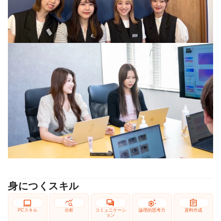
身につくスキル
computer
query_stats
forum
settings_suggest
assignment
PCスキル
分析
コミュニケーシ
論理的思考力
資料作成
ョン