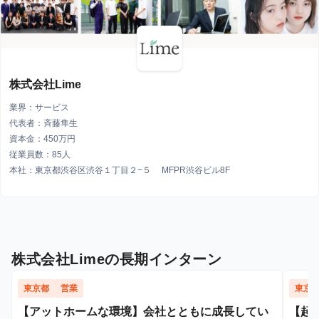
株式会社Lime
業界：サービス
代表者：斉藤隼生
資本金：450万円
従業員数：85人
本社：東京都渋谷区渋谷１丁目２−５ MFPR渋谷ビル8F
株式会社Limeの長期インターン
東京都
営業
東京
【アットホームな環境】会社とともに成長してい
【起