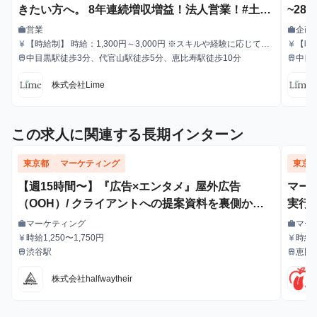
きたい方へ。 8年連続増収増益！法人営業！#土日
~28
勤務OK#出勤時間自由
＃マ
営業
企画
work
work
職種
職種
【時給制】 時給：1,300円～3,000円 ※スキルや経験に応じて昇
【時
currency_yen
currency_yen
給与
給与
給します。 【月給制】 尚、フルコミットできる方は月給制もご
給します。 【月給制】 尚、
中目黒駅徒歩3分、代官山駅徒歩5分、恵比寿駅徒歩10分
中目
train
train
最寄駅
最寄駅
用意しております。 月給: 230,000円〜 ※毎月行う評価面談によ
用意し
り毎月昇給の可能性あり ※年間の昇給平均額80,000円 <モデル月
り毎月
株式会社Lime
収> 260,000円 /入社6ヶ月 330,000円 /入社1年 400,000円 /
収> 
入社1年半 500,000円 /入社2年
入社1
この求人に関連する長期インターン
東京都
マーケティング
東京
【週15時間〜】『広告×エンタメ』屋外広告
マー
（OOH）/ クライアントへの提案資料を裏側から
実行
支えるインターン！
マーケティング
マー
work
work
職種
職種
時給1,250〜1,750円
時給：
currency_yen
currency_yen
給与
給与
渋谷駅
恵比
train
train
最寄駅
最寄駅
株式会社halfwaytheir