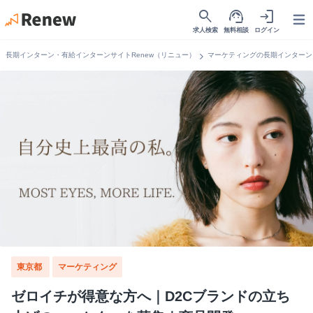
search
support_agent
login
Open
求人検索
無料相談
ログイン
chevron_right
長期インターン・有給インターンサイトRenew（リニュー）
マーケティングの長期インターン
東京都
マーケティング
ゼロイチが得意な方へ｜D2Cブランドの立ち