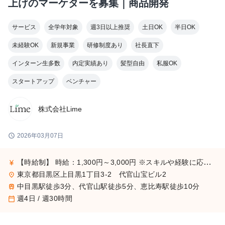
上げのマーケターを募集｜商品開発
サービス
全学年対象
週3日以上推奨
土日OK
半日OK
未経験OK
新規事業
研修制度あり
社長直下
インターン生多数
内定実績あり
髪型自由
私服OK
スタートアップ
ベンチャー
株式会社Lime
schedule
2026年03月07日
【時給制】 時給：1,300円～3,000円 ※スキルや経験に応じて昇給します。 【月給制】 尚、フルコミットできる方は月給制もご用意しております。 月給: 230,000円〜 ※毎月行う評価面談により毎月昇給の可能性あり ※年間の昇給平均額80,000円
currency_yen
東京都目黒区上目黒1丁目3-2 代官山宝ビル2
place
中目黒駅徒歩3分、代官山駅徒歩5分、恵比寿駅徒歩10分
train
週4日 / 週30時間
calendar_today