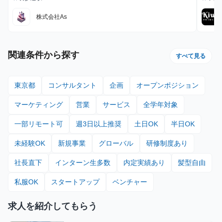
最寄駅
最寄駅
5,000円/月 集客手当：1,000円/集客者勤務日数
制】
月給
株式会社As
あり ※年間
社6ヶ
円 
関連条件から探す
すべて見る
東京都
コンサルタント
企画
オープンポジション
マーケティング
営業
サービス
全学年対象
一部リモート可
週3日以上推奨
土日OK
半日OK
未経験OK
新規事業
グローバル
研修制度あり
社長直下
インターン生多数
内定実績あり
髪型自由
私服OK
スタートアップ
ベンチャー
求人を紹介してもらう