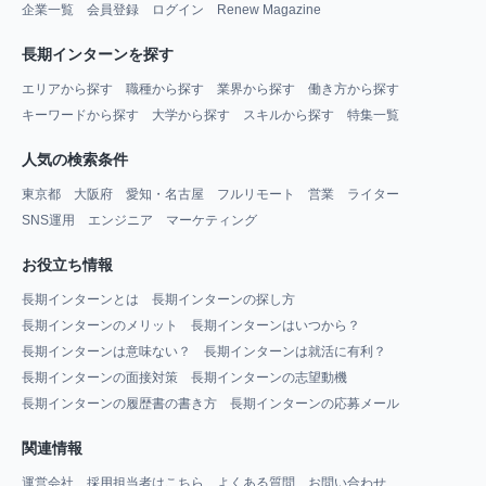
企業一覧
会員登録
ログイン
Renew Magazine
長期インターンを探す
エリアから探す
職種から探す
業界から探す
働き方から探す
キーワードから探す
大学から探す
スキルから探す
特集一覧
人気の検索条件
東京都
大阪府
愛知・名古屋
フルリモート
営業
ライター
SNS運用
エンジニア
マーケティング
お役立ち情報
長期インターンとは
長期インターンの探し方
長期インターンのメリット
長期インターンはいつから？
長期インターンは意味ない？
長期インターンは就活に有利？
長期インターンの面接対策
長期インターンの志望動機
長期インターンの履歴書の書き方
長期インターンの応募メール
関連情報
運営会社
採用担当者はこちら
よくある質問
お問い合わせ