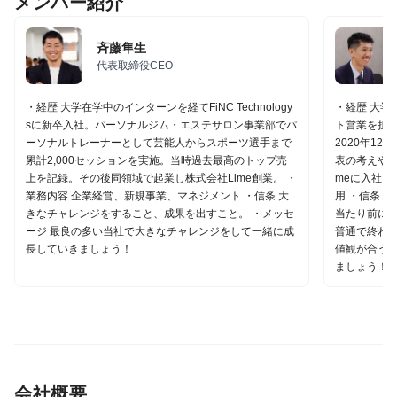
メンバー紹介
斉藤隼生
代表取締役CEO
・経歴 大学在学中のインターンを経てFiNC Technology
・経歴 大学
sに新卒入社。パーソナルジム・エステサロン事業部でパ
ト営業を担
ーソナルトレーナーとして芸能人からスポーツ選手まで
2020年12
累計2,000セッションを実施。当時過去最高のトップ売
表の考えや「
上を記録。その後同領域で起業し株式会社Lime創業。 ・
meに入社 
業務内容 企業経営、新規事業、マネジメント ・信条 大
用 ・信条 
きなチャレンジをすること、成果を出すこと。 ・メッセ
当たり前に行
ージ 最良の多い当社で大きなチャレンジをして一緒に成
普通で終わ
長していきましょう！
値観が合う
ましょう！
会社概要