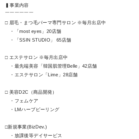
▍事業内容
￣￣￣￣￣￣
□ 眉毛・まつ毛パーマ専門サロン ※毎月出店中
・「most eyes」20店舗
・「SSIN STUDIO」 65店舗
□ エステサロン ※毎月出店中
・最先端美容「韓国肌管理Belle」42店舗
・エステサロン「Lime」28店舗
□ 美容D2C（商品開発）
・フェムケア
・LMハーブピーリング
□新規事業(BizDev.)
・放課後等デイサービス