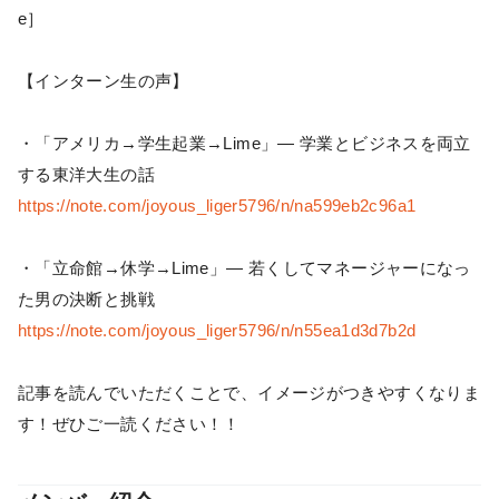
e］
【インターン生の声】
・「アメリカ→学生起業→Lime」— 学業とビジネスを両立
する東洋大生の話
https://note.com/joyous_liger5796/n/na599eb2c96a1
・「立命館→休学→Lime」— 若くしてマネージャーになっ
た男の決断と挑戦
https://note.com/joyous_liger5796/n/n55ea1d3d7b2d
記事を読んでいただくことで、イメージがつきやすくなりま
す！ぜひご一読ください！！