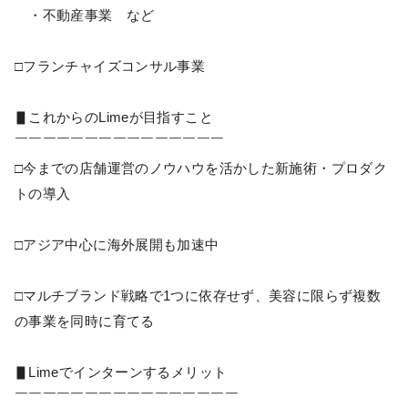
・不動産事業 など
□フランチャイズコンサル事業
▋これからのLimeが目指すこと
￣￣￣￣￣￣￣￣￣￣￣￣￣￣￣
□今までの店舗運営のノウハウを活かした新施術・プロダク
トの導入
□アジア中心に海外展開も加速中
□マルチブランド戦略で1つに依存せず、美容に限らず複数
の事業を同時に育てる
▋Limeでインターンするメリット
￣￣￣￣￣￣￣￣￣￣￣￣￣￣￣￣