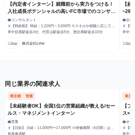
【内定者インターン】就職前から実力をつける！
【起
入社成長ポテンシャルの高いFC市場でのコンサル
~28
タント業務
＃マ
コンサルタント
企画
work
work
職種
職種
【時給制】 時給：1,226円～3,000円 ※スキルや経験に応じて昇
【時
currency_yen
currency_yen
給与
給与
給します。 【月給制】 尚、フルコミットできる方は月給制もご
給します。 【月給制】 尚、
中目黒駅徒歩3分、代官山駅徒歩5分、恵比寿駅徒歩10分
中目
train
train
最寄駅
最寄駅
用意しております。 月給: 230,000円〜 ※毎月行う評価面談によ
用意し
り毎月昇給の可能性あり ※年間の昇給平均額80,000円 <モデル月
り毎月
株式会社Lime
収> 260,000円 /入社6ヶ月 330,000円 /入社1年 400,000円 /
収> 
入社1年半 500,000円 /入社2年
入社1
同じ業界の関連求人
東京都
営業
東京
【未経験者OK】全国1位の営業組織が教える/セー
【フ
ルス・マネジメントインターン
ス×
求し
営業
オー
work
work
職種
職種
【日給】 日給：11,000円〜17,000円 ※研修期間（6日間）は日
【時給
currency_yen
currency_yen
給与
給与
給9,000円 【その他手当】 遠方手当：1,000円/日 フル出勤手当：
給し
表参道駅
中目
train
train