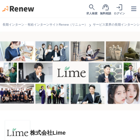
search
support_agent
login
Open
求人検索
無料相談
ログイン
chevron_right
長期インターン・有給インターンサイトRenew（リニュー）
サービス業界の長期インターンシ
株式会社Lime