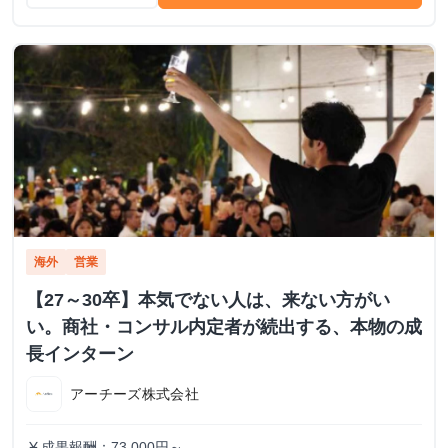
海外
営業
【27～30卒】本気でない人は、来ない方がい
い。商社・コンサル内定者が続出する、本物の成
長インターン
アーチーズ株式会社
成果報酬：73,000円～
currency_yen