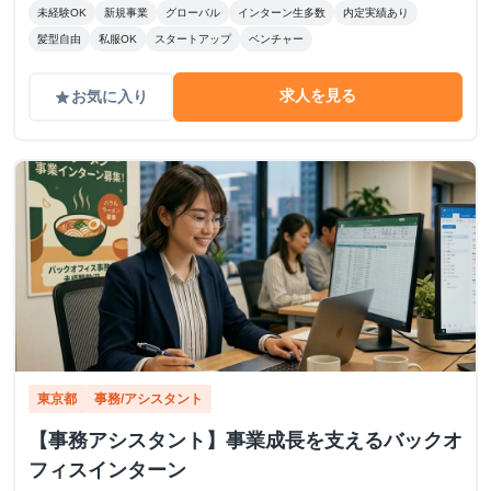
未経験OK
新規事業
グローバル
インターン生多数
内定実績あり
髪型自由
私服OK
スタートアップ
ベンチャー
求人を見る
お気に入り
grade
東京都
事務/アシスタント
【事務アシスタント】事業成長を支えるバックオ
フィスインターン