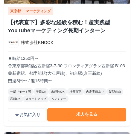
東京都
マーケティング
【代表直下】多彩な経験を積む！超実践型
YouTubeマーケティング長期インターン
株式会社KNOCK
時給1250円～
currency_yen
東京都新宿区西新宿3-7-30 フロンティアグラン西新宿 B103
place
新宿駅、都庁前駅(大江戸線)、初台駅(京王新線)
train
週3日〜 / 週15時間〜
calendar_today
一部リモート可
半日OK
未経験OK
社長直下
内定実績あり
髪型自由
私服OK
スタートアップ
ベンチャー
求人を見る
お気に入り
grade