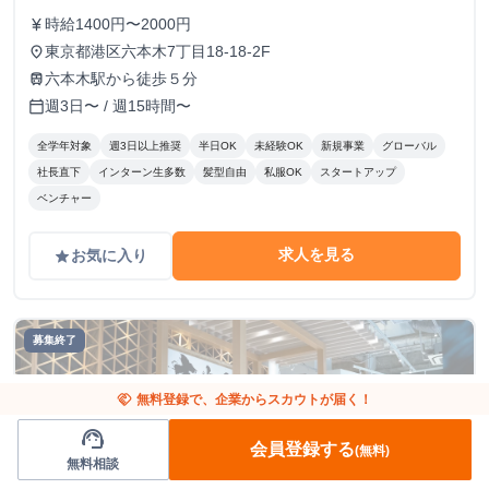
時給1400円〜2000円
currency_yen
東京都港区六本木7丁目18-18-2F
place
六本木駅から徒歩５分
train
週3日〜 / 週15時間〜
calendar_today
全学年対象
週3日以上推奨
半日OK
未経験OK
新規事業
グローバル
社長直下
インターン生多数
髪型自由
私服OK
スタートアップ
ベンチャー
求人を見る
お気に入り
grade
募集終了
handshake
無料登録で、企業からスカウトが届く！
support_agent
会員登録する
(無料)
無料相談