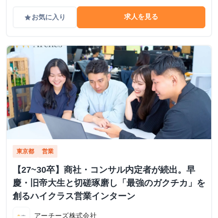
求人を見る
お気に入り
grade
東京都
営業
【27~30卒】商社・コンサル内定者が続出。早
慶・旧帝大生と切磋琢磨し「最強のガクチカ」を
創るハイクラス営業インターン
アーチーズ株式会社