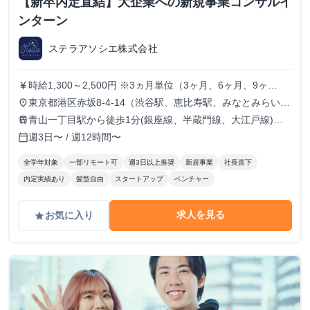
【新卒内定直結】大企業への新規事業コンサルイ
ンターン
ステラアソシエ株式会社
時給1,300～2,500円 ※3ヵ月単位（3ヶ月、6ヶ月、9ヶ
currency_yen
月・・）で勤務期間経過ごとに自動的に時給100円アップし
東京都港区赤坂8-4-14（渋谷駅、恵比寿駅、みなとみらい駅
place
ます。記載はスタート時給であり、最高時給は2,500円が実
のサテライトオフィスになる場合もあります。みなとみらい
青山一丁目駅から徒歩1分(銀座線、半蔵門線、大江戸線)、
train
績としてあります（自動昇給だけではなく仕事で成果を出し
は神奈川住まいの方のみ）リモートと出社半々の割合です
もしくは渋谷駅から徒歩5分
週3日〜 / 週12時間〜
calendar_today
たことへの評価昇給含む）。
全学年対象
一部リモート可
週3日以上推奨
新規事業
社長直下
内定実績あり
髪型自由
スタートアップ
ベンチャー
求人を見る
お気に入り
grade