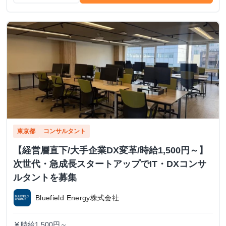
東京都
コンサルタント
【経営層直下/大手企業DX変革/時給1,500円～】
次世代・急成長スタートアップでIT・DXコンサ
ルタントを募集
Bluefield Energy株式会社
時給1,500円～
currency_yen