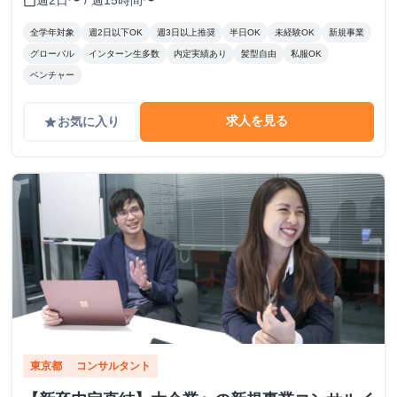
週2日〜 / 週15時間〜
calendar_today
全学年対象
週2日以下OK
週3日以上推奨
半日OK
未経験OK
新規事業
グローバル
インターン生多数
内定実績あり
髪型自由
私服OK
ベンチャー
求人を見る
お気に入り
grade
東京都
コンサルタント