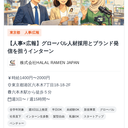
東京都
人事/広報
【人事×広報】グローバル人材採用とブランド発
信を担うインターン
株式会社HALAL RAMEN JAPAN
時給1400円〜2000円
currency_yen
東京都港区六本木7丁目18-18-2F
place
六本木駅から徒歩５分
train
週3日〜 / 週15時間〜
calendar_today
全学年対象
週3日以上推奨
半日OK
未経験OK
新規事業
グローバル
社長直下
インターン生多数
髪型自由
私服OK
スタートアップ
ベンチャー