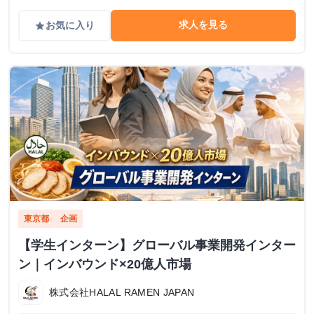
求人を見る
お気に入り
grade
東京都
企画
【学生インターン】グローバル事業開発インター
ン｜インバウンド×20億人市場
株式会社HALAL RAMEN JAPAN