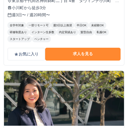
東京都千代田区神田錦町二丁目 4番 ダヴィンチ小川町 ５
place
階
小川町から徒歩3分
train
週3日〜 / 週20時間〜
calendar_today
全学年対象
一部リモート可
週3日以上推奨
半日OK
未経験OK
研修制度あり
インターン生多数
内定実績あり
髪型自由
私服OK
スタートアップ
ベンチャー
求人を見る
お気に入り
grade