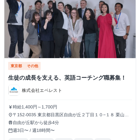
東京都
その他
生徒の成長を支える、英語コーチング職募集！
株式会社エベレスト
時給1,400円～1,700円
currency_yen
〒152-0035 東京都目黒区自由が丘２丁目１０−１８ 栗山第
place
二ビル 3F
自由が丘駅から徒歩4分
train
週3日〜 / 週18時間〜
calendar_today