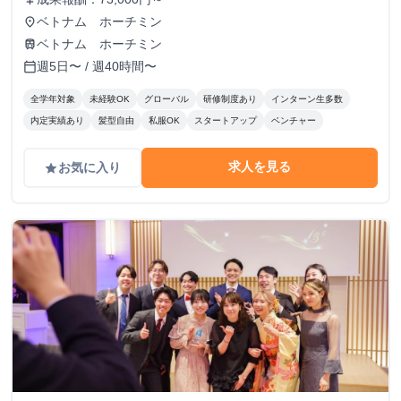
ベトナム ホーチミン
place
ベトナム ホーチミン
train
週5日〜 / 週40時間〜
calendar_today
全学年対象
未経験OK
グローバル
研修制度あり
インターン生多数
内定実績あり
髪型自由
私服OK
スタートアップ
ベンチャー
求人を見る
お気に入り
grade