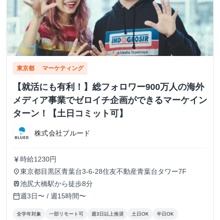
東京都
マーケティング
【就活にも有利！】総フォロワー900万人の海外
メディア事業でゼロイチ企画ができるマーケイン
ターン！【土日コミット可】
株式会社ブルード
時給1230円
currency_yen
東京都目黒区青葉台3-6-28住友不動産青葉台タワー7F
place
池尻大橋駅から徒歩8分
train
週3日〜 / 週15時間〜
calendar_today
全学年対象
一部リモート可
週3日以上推奨
土日OK
半日OK