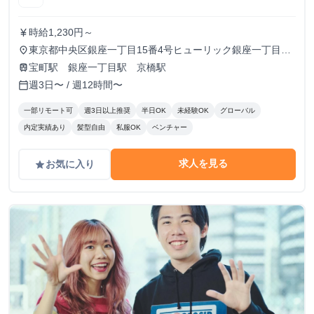
時給1,230円～
currency_yen
東京都中央区銀座一丁目15番4号ヒューリック銀座一丁目昭
place
和通りビル7階
宝町駅 銀座一丁目駅 京橋駅
train
週3日〜 / 週12時間〜
calendar_today
一部リモート可
週3日以上推奨
半日OK
未経験OK
グローバル
内定実績あり
髪型自由
私服OK
ベンチャー
求人を見る
お気に入り
grade