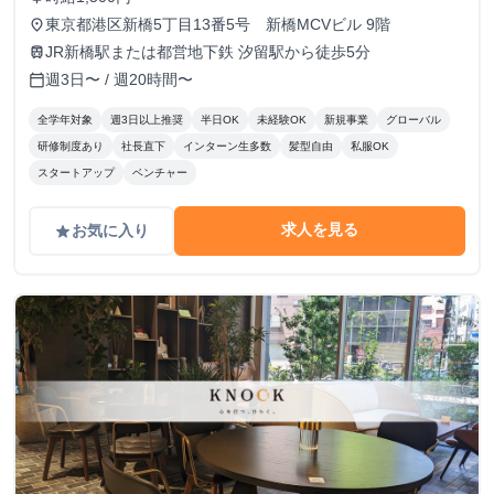
東京都港区新橋5丁目13番5号 新橋MCVビル 9階
place
JR新橋駅または都営地下鉄 汐留駅から徒歩5分
train
週3日〜 / 週20時間〜
calendar_today
全学年対象
週3日以上推奨
半日OK
未経験OK
新規事業
グローバル
研修制度あり
社長直下
インターン生多数
髪型自由
私服OK
スタートアップ
ベンチャー
求人を見る
お気に入り
grade