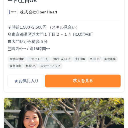
ート/土日OK
株式会社OpenHeart
時給1,500~2,500円 （スキル見合い）
currency_yen
東京都港区芝大門１丁目２－１４ H1O浜松町
place
大門駅から徒歩５分
train
週2日〜 / 週15時間〜
calendar_today
全学年対象
一部リモート可
週2日以下OK
土日OK
半日OK
新規事業
髪型自由
私服OK
スタートアップ
求人を見る
お気に入り
grade