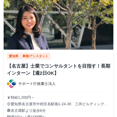
愛知県
事務/アシスタント
【名古屋】士業でコンサルタントを目指す！長期
インターン【週2日OK】
サポート行政書士法人
時給1,200円～
currency_yen
愛知県名古屋市中村区名駅南1-24-30 三井ビルディング本
place
館 18F
名古屋駅より徒歩6分
train