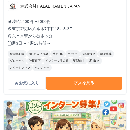
株式会社HALAL RAMEN JAPAN
時給1400円〜2000円
currency_yen
東京都港区六本木7丁目18-18-2F
place
六本木駅から徒歩５分
train
週3日〜 / 週15時間〜
calendar_today
全学年対象
週3日以上推奨
土日OK
半日OK
未経験OK
新規事業
グローバル
社長直下
インターン生多数
髪型自由
私服OK
スタートアップ
ベンチャー
求人を見る
お気に入り
grade