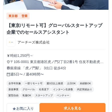
東京都
営業
【東京/リモート可】グローバルスタートアップ
企業でのセールスアシスタント
アーチーズ株式会社
時給1,250円～
currency_yen
〒105-0001 東京都港区虎ノ門2丁目2番1号 住友不動産虎ノ
place
門タワー 16階
銀座線 「虎ノ門駅」 3出口 徒歩4分
train
週5日〜 / 週40時間〜
calendar_today
全学年対象
一部リモート可
週3日以上推奨
土日OK
未経験OK
新規事業
グローバル
社長直下
インターン生多数
内定実績あり
髪型自由
私服OK
スタートアップ
ベンチャー
求人を見る
お気に入り
grade