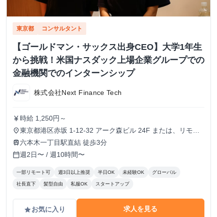
東京都
コンサルタント
【ゴールドマン・サックス出身CEO】大学1年生
から挑戦！米国ナスダック上場企業グループでの
金融機関でのインターンシップ
株式会社Next Finance Tech
時給 1,250円～
currency_yen
東京都港区赤坂 1-12-32 アーク森ビル 24F または、リモー
place
ト
六本木一丁目駅直結 徒歩3分
train
週2日〜 / 週10時間〜
calendar_today
一部リモート可
週3日以上推奨
半日OK
未経験OK
グローバル
社長直下
髪型自由
私服OK
スタートアップ
求人を見る
お気に入り
grade