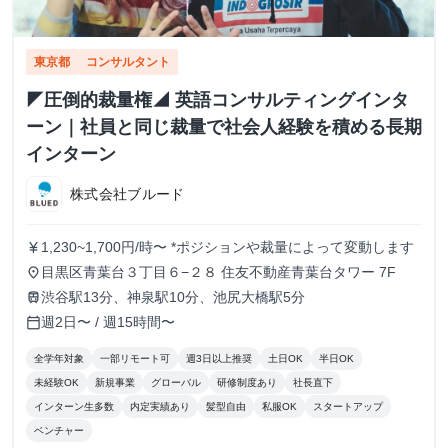
東京都
コンサルタント
◤圧倒的裁量権◢ 英語コンサルティングインタ
ーン｜社員と同じ裁量で社会人経験を積める長期
インターン
株式会社ブルード
1,230~1,700円/時〜 *ポジションや裁量によって変動します
currency_yen
目黒区青葉台３丁目６−２８ 住友不動産青葉台タワー 7F
place
渋谷駅13分、神泉駅10分、池尻大橋駅5分
train
週2日〜 / 週15時間〜
calendar_today
全学年対象
一部リモート可
週3日以上推奨
土日OK
半日OK
未経験OK
新規事業
グローバル
研修制度あり
社長直下
インターン生多数
内定実績あり
髪型自由
私服OK
スタートアップ
ベンチャー