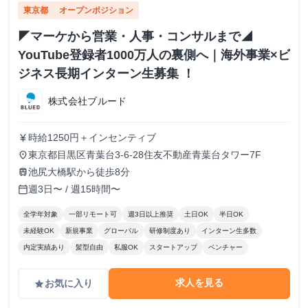
東京都
オープンポジション
◤マーケから営業・人事・コンサルまで◢
YouTube登録者1000万人の裏側へ｜海外事業×ビ
ジネス長期インターン生募集 ！
株式会社ブルード
時給1250円＋インセンティブ
currency_yen
東京都目黒区青葉台3-6-28住友不動産青葉台タワー7F
place
池尻大橋駅から徒歩8分
train
週3日〜 / 週15時間〜
calendar_today
全学年対象
一部リモート可
週3日以上推奨
土日OK
半日OK
未経験OK
新規事業
グローバル
研修制度あり
インターン生多数
内定実績あり
髪型自由
私服OK
スタートアップ
ベンチャー
求人を見る
お気に入り
grade