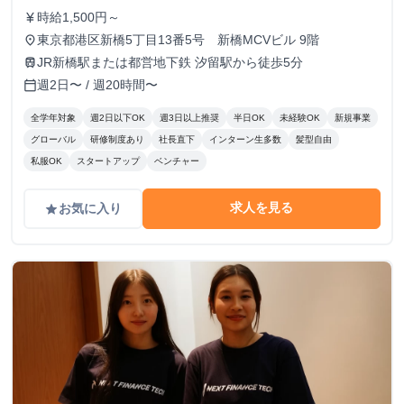
時給1,500円～
currency_yen
東京都港区新橋5丁目13番5号 新橋MCVビル 9階
place
JR新橋駅または都営地下鉄 汐留駅から徒歩5分
train
週2日〜 / 週20時間〜
calendar_today
全学年対象
週2日以下OK
週3日以上推奨
半日OK
未経験OK
新規事業
グローバル
研修制度あり
社長直下
インターン生多数
髪型自由
私服OK
スタートアップ
ベンチャー
求人を見る
お気に入り
grade