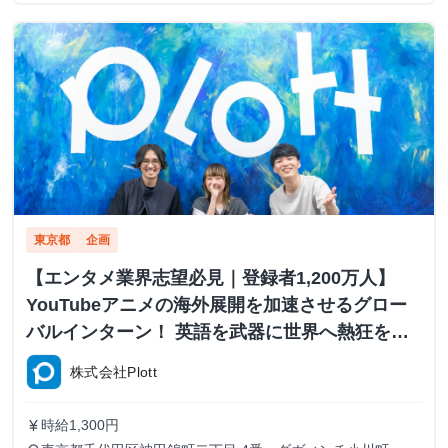
東京都
企画
【エンタメ業界志望必見｜登録者1,200万人】
YouTubeアニメの海外展開を加速させるグロー
バルインターン！ 英語を武器に世界へ熱狂を届
ける #早期内定あり
株式会社Plott
時給1,300円
currency_yen