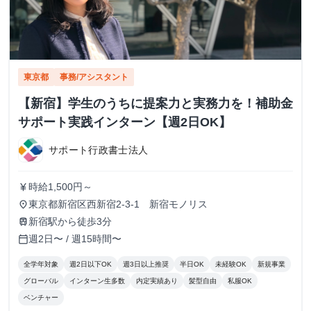
東京都
事務/アシスタント
【新宿】学生のうちに提案力と実務力を！補助金
サポート実践インターン【週2日OK】
サポート行政書士法人
時給1,500円～
currency_yen
東京都新宿区西新宿2-3-1 新宿モノリス
place
新宿駅から徒歩3分
train
週2日〜 / 週15時間〜
calendar_today
全学年対象
週2日以下OK
週3日以上推奨
半日OK
未経験OK
新規事業
グローバル
インターン生多数
内定実績あり
髪型自由
私服OK
ベンチャー