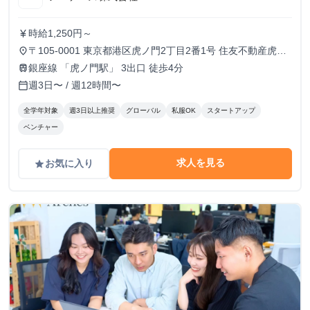
時給1,250円～
currency_yen
〒105-0001 東京都港区虎ノ門2丁目2番1号 住友不動産虎ノ
place
門タワー 16階
銀座線 「虎ノ門駅」 3出口 徒歩4分
train
週3日〜 / 週12時間〜
calendar_today
全学年対象
週3日以上推奨
グローバル
私服OK
スタートアップ
ベンチャー
求人を見る
お気に入り
grade