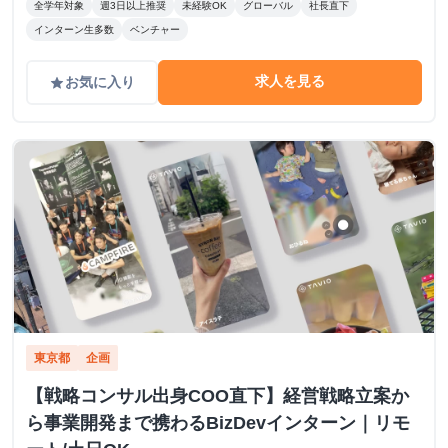
全学年対象
週3日以上推奨
未経験OK
グローバル
社長直下
インターン生多数
ベンチャー
求人を見る
お気に入り
grade
東京都
企画
【戦略コンサル出身COO直下】経営戦略立案か
ら事業開発まで携わるBizDevインターン｜リモ