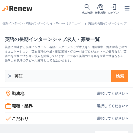
search
support_agent
login
Open
求人検索
無料相談
ログイン
chevron_right
長期インターン・有給インターンサイトRenew（リニュー）
英語の長期インターンシップ
英語の長期インターンシップ求人・募集一覧
英語に関連する長期インターン・有給インターンシップ求人を53件掲載中。海外顧客とのコ
ミュニケーション・英文資料の作成・翻訳業務・グローバルプロジェクトへの参加など、英
語力を実務で活かせる求人を掲載しています。ビジネス英語のスキルを実践で磨きながら、
語学力を就活のアピール材料としても活かせます。
close
検索
location_on
勤務地
選択してください >
work_outline
職種・業界
選択してください >
check
こだわり
選択してください >