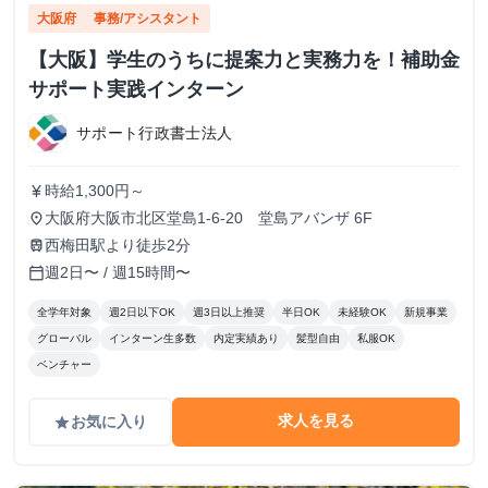
大阪府
事務/アシスタント
【大阪】学生のうちに提案力と実務力を！補助金
サポート実践インターン
サポート行政書士法人
時給1,300円～
currency_yen
大阪府大阪市北区堂島1-6-20 堂島アバンザ 6F
place
西梅田駅より徒歩2分
train
週2日〜 / 週15時間〜
calendar_today
全学年対象
週2日以下OK
週3日以上推奨
半日OK
未経験OK
新規事業
グローバル
インターン生多数
内定実績あり
髪型自由
私服OK
ベンチャー
求人を見る
お気に入り
grade