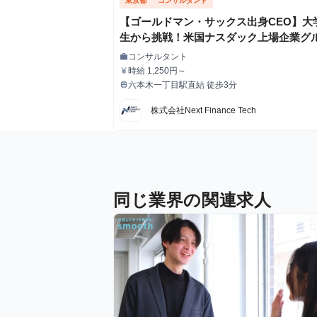
東京都
コンサルタント
【ゴールドマン・サックス出身CEO】大
生から挑戦！米国ナスダック上場企業グ
プでの金融機関でのインターンシップ
コンサルタント
work
職種
時給 1,250円～
currency_yen
給与
六本木一丁目駅直結 徒歩3分
train
最寄駅
株式会社Next Finance Tech
同じ業界の関連求人