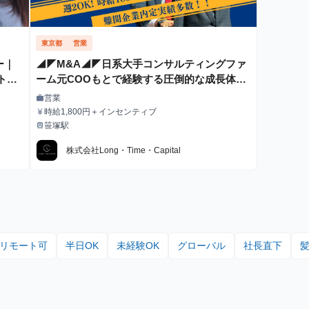
東京都
営業
ー｜
◢◤M&A◢◤日系大手コンサルティングファ
トア
ーム元COOもとで経験する圧倒的な成長体験
【コンサル・営業インターン】
営業
work
職種
時給1,800円＋インセンティブ
currency_yen
給与
笹塚駅
train
最寄駅
株式会社Long・Time・Capital
リモート可
半日OK
未経験OK
グローバル
社長直下