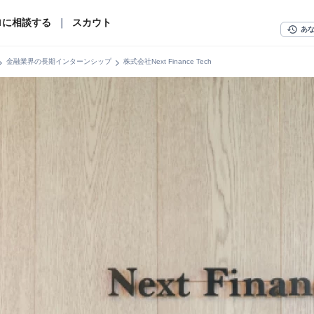
ロに相談する
｜
スカウト
history
あ
n_right
chevron_right
金融業界の長期インターンシップ
株式会社Next Finance Tech