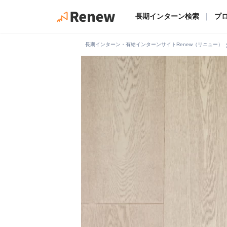
長期インターン検索
｜
プ
chevro
長期インターン・有給インターンサイトRenew（リニュー）