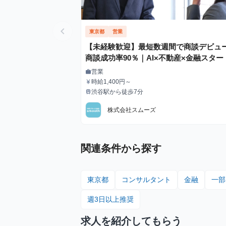
chevron_left
東京都
営業
【未経験歓迎】最短数週間で商談デビュ
商談成功率90％｜AI×不動産×金融スター
ップ
営業
work
職種
時給1,400円～
currency_yen
給与
渋谷駅から徒歩7分
train
最寄駅
株式会社スムーズ
関連条件から探す
東京都
コンサルタント
金融
一部
週3日以上推奨
求人を紹介してもらう