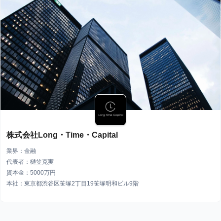
株式会社Long・Time・Capital
業界：金融
代表者：樋笠克実
資本金：5000万円
本社：東京都渋谷区笹塚2丁目19笹塚明和ビル9階