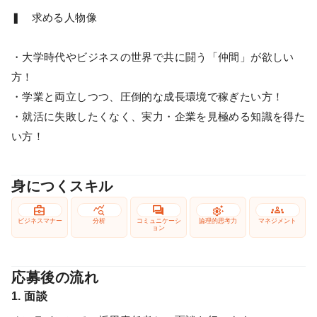
❚ 求める人物像
・大学時代やビジネスの世界で共に闘う「仲間」が欲しい
方！
・学業と両立しつつ、圧倒的な成長環境で稼ぎたい方！
・就活に失敗したくなく、実力・企業を見極める知識を得た
い方！
身につくスキル
business_center
query_stats
forum
settings_suggest
groups
ビジネスマナー
分析
コミュニケーシ
論理的思考力
マネジメント
ョン
応募後の流れ
1. 面談