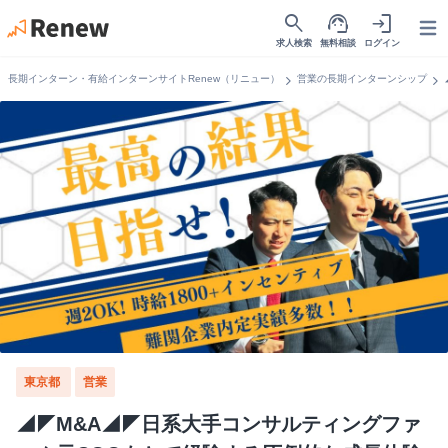
search
support_agent
login
Open
求人検索
無料相談
ログイン
chevron_right
chevron_right
長期インターン・有給インターンサイトRenew（リニュー）
営業の長期インターンシップ
東京都
営業
◢◤M&A◢◤日系大手コンサルティングファ