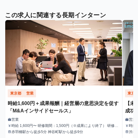
この求人に関連する長期インターン
東京都
営業
東京
時給1,600円＋成果報酬｜経営層の意思決定を促す
【未
「M&Aインサイドセールス」
成功
営業
営業
work
work
職種
職種
時給 1,600円〜 研修期間：1,500円（※成果により終了） 研修終
時給1
currency_yen
currency_yen
給与
給与
了後：1,600円～ ＼アポ獲得によるインセンティブあり／ 1件〜1
赤羽橋駅から徒歩5分 神谷町駅から徒歩9分
渋谷
train
train
最寄駅
最寄駅
0件：10,000円 11件〜20件：20,000円 ※毎月獲得件数の計算