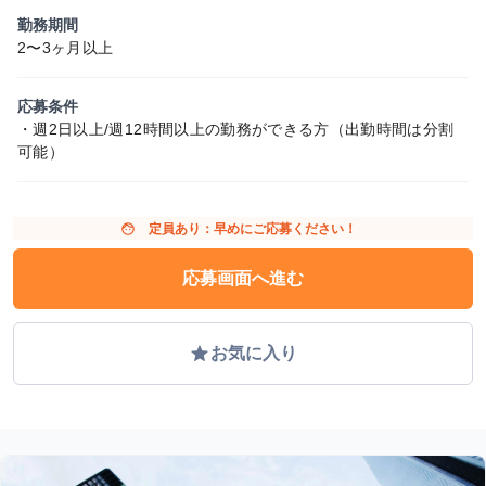
勤務期間
2〜3ヶ月以上
応募条件
・週2日以上/週12時間以上の勤務ができる方（出勤時間は分割
可能）
face
定員あり：早めにご応募ください！
応募画面へ進む
grade
お気に入り