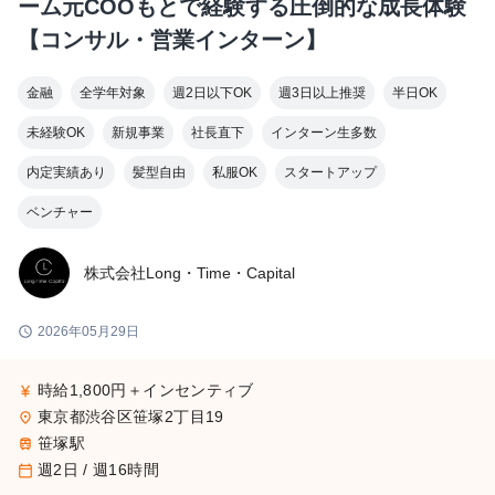
ーム元COOもとで経験する圧倒的な成長体験
【コンサル・営業インターン】
金融
全学年対象
週2日以下OK
週3日以上推奨
半日OK
未経験OK
新規事業
社長直下
インターン生多数
内定実績あり
髪型自由
私服OK
スタートアップ
ベンチャー
株式会社Long・Time・Capital
schedule
2026年05月29日
時給1,800円＋インセンティブ
currency_yen
東京都渋谷区笹塚2丁目19
place
笹塚駅
train
週2日 / 週16時間
calendar_today