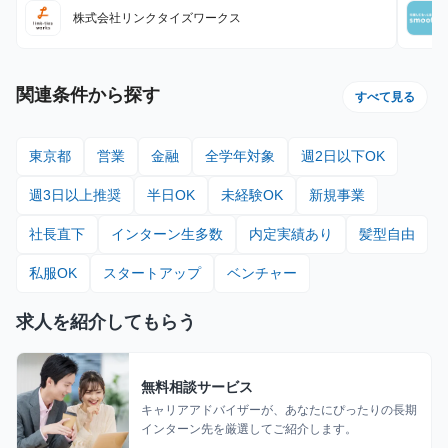
はリセットされます 給与モデル ■月48時間稼働、アポ10件の場
株式会社リンクタイズワークス
合：176,800円 内訳：48時間×時給1,600円＋10件×インセンティ
ブ10,000円 ■月80時間稼働、アポ20件の場合：428,000円 内
訳：80時間×時給1,600円＋10件（1件～10件）×インセンティブ
10,000円＋10件（11件～20件）×20,000円
関連条件から探す
すべて見る
東京都
営業
金融
全学年対象
週2日以下OK
週3日以上推奨
半日OK
未経験OK
新規事業
社長直下
インターン生多数
内定実績あり
髪型自由
私服OK
スタートアップ
ベンチャー
求人を紹介してもらう
無料相談サービス
キャリアアドバイザーが、あなたにぴったりの長期
インターン先を厳選してご紹介します。