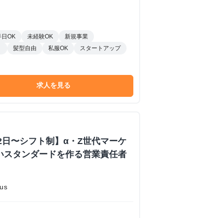
全額
半日OK
未経験OK
新規事業
り
髪型自由
私服OK
スタートアップ
求人を見る
2日〜シフト制】α・Z世代マーケ
いスタンダードを作る営業責任者
us