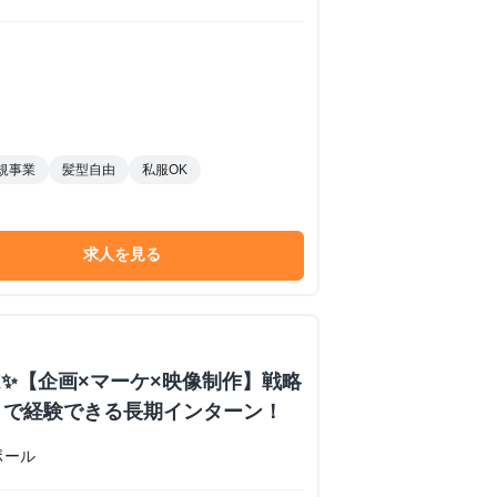
規事業
髪型自由
私服OK
求人を見る
K✨️【企画×マーケ×映像制作】戦略
まで経験できる長期インターン！
ボール