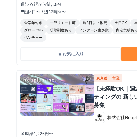
谷周辺に住んでいる or 住む予定のメンバーを対象に支給！ 📚️休学中の希望者には、休学費用の
渋谷駅から徒歩5分
train
負担あり
週4日〜 / 週32時間〜
calendar_today
全学年対象
一部リモート可
週3日以上推奨
土日OK
グローバル
研修制度あり
インターン生多数
内定実績あ
ベンチャー
お気に入り
grade
東京都
営業
【未経験OK｜週
ティングの 新し
募集
株式会社Reapl
時給1,226円〜
currency_yen