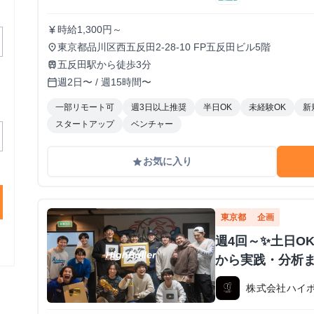
時給1,300円～
currency_yen
東京都品川区西五反田2-28-10 FP五反田ビル5階
place
五反田駅から徒歩3分
train
週2日〜 / 週15時間〜
calendar_today
一部リモート可
週3日以上推奨
半日OK
未経験OK
新
スタートアップ
ベンチャー
お気に入り
grade
東京都
企画
週4回～✨️土日O
から実践・分析
株式会社ハイ