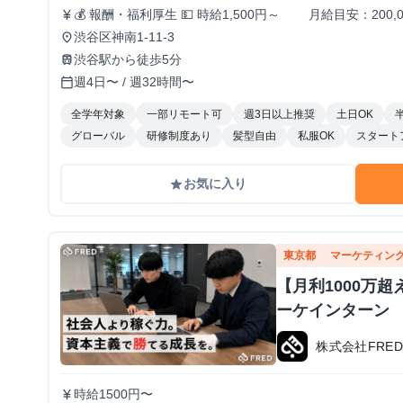
💰 報酬・福利厚生 💵 時給1,500円～ 月給目安：200,
currency_yen
昇給あり！（半年ごとに査定） 🏠 住まいのサポートも充実！ 🔹 家賃補助（最大3万円/月） ┗ 渋
渋谷区神南1-11-3
place
谷周辺に住んでいる or 住む予定のメンバーを対象に支給！ 📚️休学中の希望者には、休学費用の
渋谷駅から徒歩5分
train
負担あり
週4日〜 / 週32時間〜
calendar_today
全学年対象
一部リモート可
週3日以上推奨
土日OK
グローバル
研修制度あり
髪型自由
私服OK
スタート
お気に入り
grade
東京都
マーケティン
【月利1000万
ーケインターン
株式会社FRE
時給1500円〜
currency_yen