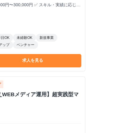
000円〜300,000円 ✅ スキル・実績に応じて
全額
半日OK
未経験OK
新規事業
アップ
ベンチャー
求人を見る
グ
超えWEBメディア運用】超実践型マ
D