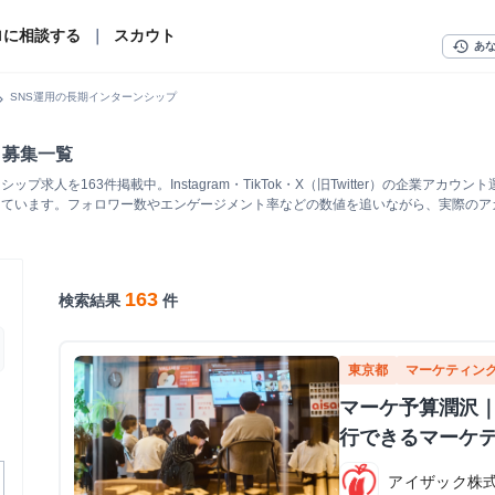
ロに相談する
｜
スカウト
history
あ
n_right
SNS運用の長期インターンシップ
・募集一覧
求人を163件掲載中。Instagram・TikTok・X（旧Twitter）の企業ア
しています。フォロワー数やエンゲージメント率などの数値を追いながら、実際のア
163
検索結果
件
東京都
マーケティン
マーケ予算潤沢｜
行できるマーケ
アイザック株