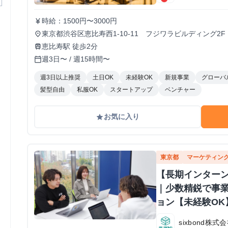
時給：1500円〜3000円
currency_yen
東京都渋谷区恵比寿西1-10-11 フジワラビルディング2F
place
恵比寿駅 徒歩2分
train
週3日〜 / 週15時間〜
calendar_today
週3日以上推奨
土日OK
未経験OK
新規事業
グローバ
髪型自由
私服OK
スタートアップ
ベンチャー
お気に入り
grade
東京都
マーケティン
【長期インターン】
｜少数精鋭で事
ョン【未経験OK
sixbond株式