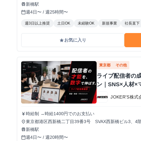
レクション担当：案件粗利の15%
新橋駅
train
週4日〜 / 週25時間〜
calendar_today
週3日以上推奨
土日OK
未経験OK
新規事業
社長直下
お気に入り
grade
東京都
その他
ライブ配信者の
ン｜SNS×人材
JOKER'S株式
時給制 →時給1400円でのお支払い
currency_yen
東京都港区西新橋二丁目39番3号 SVAX西新橋ビル3、4
place
新橋駅
train
週4日〜 / 週20時間〜
calendar_today