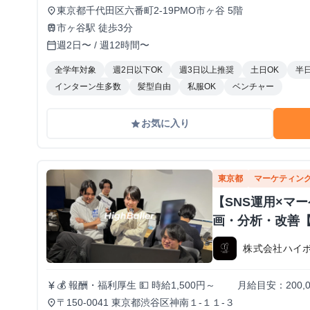
東京都千代田区六番町2-19PMO市ヶ谷 5階
place
市ヶ谷駅 徒歩3分
train
週2日〜 / 週12時間〜
calendar_today
全学年対象
週2日以下OK
週3日以上推奨
土日OK
半日
インターン生多数
髪型自由
私服OK
ベンチャー
お気に入り
grade
東京都
マーケティン
【SNS運用×マ
画・分析・改善
株式会社ハイ
💰 報酬・福利厚生 💵 時給1,500円～ 月給目安：200,
currency_yen
昇給あり！（半年ごとに査定） 🏠 住まいのサポートも充実！ 🔹 家賃補助（最大3万円/月） ┗ 渋
〒150-0041 東京都渋谷区神南１-１１-３
place