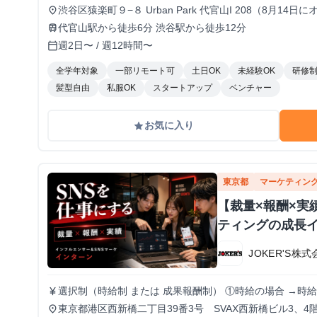
渋谷区猿楽町９−８ Urban Park 代官山I 208（8月1
place
代官山駅から徒歩6分 渋谷駅から徒歩12分
train
週2日〜 / 週12時間〜
calendar_today
全学年対象
一部リモート可
土日OK
未経験OK
研修
髪型自由
私服OK
スタートアップ
ベンチャー
お気に入り
grade
東京都
マーケティン
【裁量×報酬×実
ティングの成長
JOKER'S株式
選択制（時給制 または 成果報酬制） ①時給の場合 →時給
currency_yen
単価 → 担当案件の粗利に対する報酬率での支給 ・キャ
東京都港区西新橋二丁目39番3号 SVAX西新橋ビル3、4
place