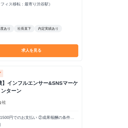
4日にオフィス移転：最寄り渋谷駅）
制度あり
社長直下
内定実績あり
求人を見る
グ
績】インフルエンサー&SNSマーケ
インターン
会社
1500円でのお支払い ②成果報酬の条件・
スティング担当：案件粗利の15% ・ディ
階