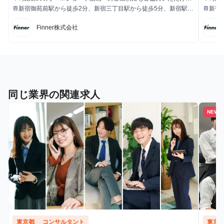
給与
給与
方は時給アップのご相談をさせていただきます。
新宿御苑前駅から徒歩2分、新宿三丁目駅から徒歩5分、新宿駅か
新宿
train
train
最寄駅
最寄駅
らも徒歩圏内。
らも
Finner株式会社
同じ業界の関連求人
NEW
東京都
コンサルタント
東京