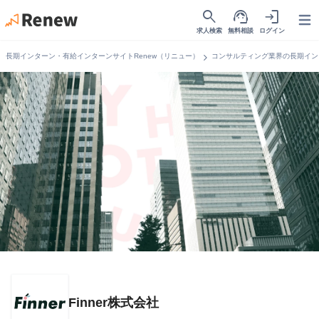
search
support_agent
login
Open
求人検索
無料相談
ログイン
chevron_right
長期インターン・有給インターンサイトRenew（リニュー）
コンサルティング業界の長期イン
Finner株式会社