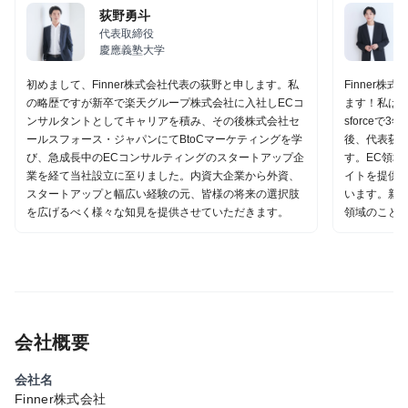
荻野勇斗
代表取締役
慶應義塾大学
初めまして、Finner株式会社代表の荻野と申します。私
Finner
の略歴ですが新卒で楽天グループ株式会社に入社しECコ
ます！私は新
ンサルタントとしてキャリアを積み、その後株式会社セ
sforce
ールスフォース・ジャパンにてBtoCマーケティングを学
後、代表荻野
び、急成長中のECコンサルティングのスタートアップ企
す。EC領
業を経て当社設立に至りました。内資大企業から外資、
イトを提供
スタートアップと幅広い経験の元、皆様の将来の選択肢
います。新
を広げるべく様々な知見を提供させていただきます。
領域のこと
会社概要
会社名
Finner株式会社