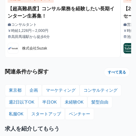
【超高難易度】コンサル業務を経験したい長期イ
【20
ンターン生募集！
セー
業力
コンサルタント
営業
work
work
職種
職種
か？
時給1,226円～2,000円
時給1
currency_yen
currency_yen
給与
給与
高田馬場駅から徒歩6分
池袋
train
train
#1.
最寄駅
最寄駅
期・
株式会社Suzak
関連条件から探す
すべて見る
東京都
企画
マーケティング
コンサルティング
週2日以下OK
半日OK
未経験OK
髪型自由
私服OK
スタートアップ
ベンチャー
求人を紹介してもらう