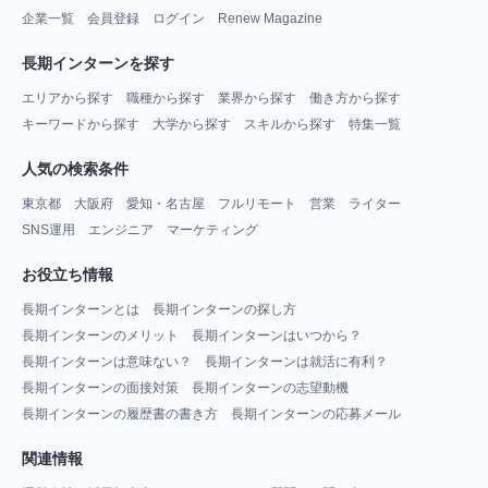
企業一覧
会員登録
ログイン
Renew Magazine
長期インターンを探す
エリアから探す
職種から探す
業界から探す
働き方から探す
キーワードから探す
大学から探す
スキルから探す
特集一覧
人気の検索条件
東京都
大阪府
愛知・名古屋
フルリモート
営業
ライター
SNS運用
エンジニア
マーケティング
お役立ち情報
長期インターンとは
長期インターンの探し方
長期インターンのメリット
長期インターンはいつから？
長期インターンは意味ない？
長期インターンは就活に有利？
長期インターンの面接対策
長期インターンの志望動機
長期インターンの履歴書の書き方
長期インターンの応募メール
関連情報