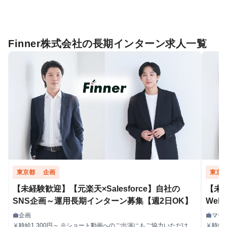
Finner株式会社の長期インターン求人一覧
東京都
企画
東京
【未経験歓迎】【元楽天×Salesforce】自社の
【未経
SNS企画～運用長期インターン募集【週2日OK】
We
集【
企画
マー
work
work
職種
職種
時給1,300円～ ※ショート動画へのご出演にもご協力いただける
時給1
currency_yen
currency_yen