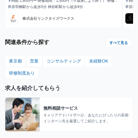
時給 1,600円〜 研修期間：1,500円（※成果により終了） 研修終
時給
currency_yen
currency_yen
給与
給与
了後：1,600円～ ＼アポ獲得によるインセンティブあり／ 1件〜1
赤羽橋駅から徒歩5分 神谷町駅から徒歩9分
笹塚
train
train
最寄駅
最寄駅
0件：10,000円 11件〜20件：20,000円 ※毎月獲得件数の計算
はリセットされます 給与モデル ■月48時間稼働、アポ10件の場
株式会社リンクタイズワークス
合：176,800円 内訳：48時間×時給1,600円＋10件×インセンティ
ブ10,000円 ■月80時間稼働、アポ20件の場合：428,000円 内
訳：80時間×時給1,600円＋10件（1件～10件）×インセンティブ
10,000円＋10件（11件～20件）×20,000円
関連条件から探す
すべて見る
東京都
営業
コンサルティング
未経験OK
研修制度あり
求人を紹介してもらう
無料相談サービス
キャリアアドバイザーが、あなたにぴったりの長期
インターン先を厳選してご紹介します。