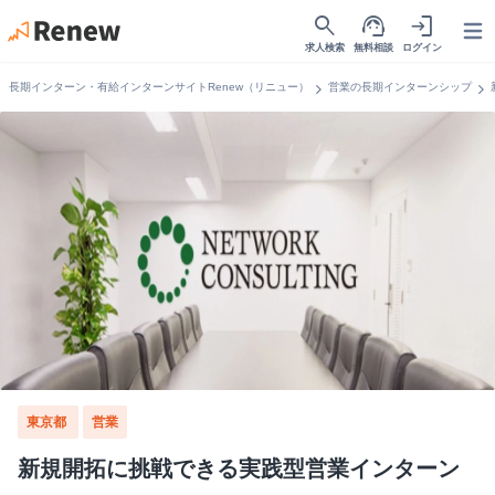
search
support_agent
login
Open
求人検索
無料相談
ログイン
chevron_right
chevron_right
長期インターン・有給インターンサイトRenew（リニュー）
営業の長期インターンシップ
東京都
営業
新規開拓に挑戦できる実践型営業インターン