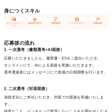
身につくスキル
forum
settings_suggest
tips_and_updates
business_center
flag
コミュニケーシ
論理的思考力
課題解決
ビジネスマナー
戦略策定
ョン
応募後の流れ
1. 一次選考（書類選考+AI面接）
応募いただきましたら、履歴書・ESをご提出いただき、
オンラインにて、AIによる面接を実施いただきます。
選考通過者にはメッセージにて面接の日程調整を行います。
2. 二次選考（対面面接）
池袋支社にご来社いただき、対面での面接を実施いたしま
す。
得意なこと、インターンで実現したいことをお聞かせくださ