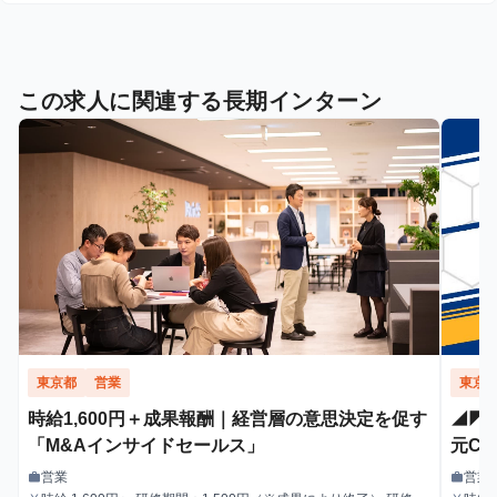
この求人に関連する長期インターン
東京都
営業
東京
時給1,600円＋成果報酬｜経営層の意思決定を促す
◢◤
「M&Aインサイドセールス」
元C
ル・
営業
営業
work
work
職種
職種