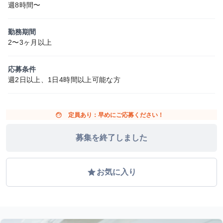
週8時間〜
勤務期間
2〜3ヶ月以上
応募条件
週2日以上、1日4時間以上可能な方
face
定員あり：早めにご応募ください！
募集を終了しました
grade
お気に入り