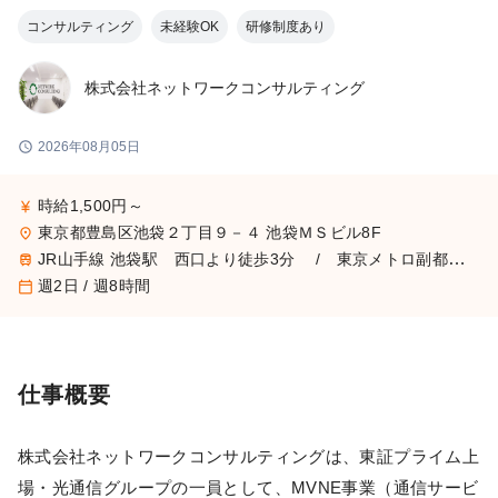
コンサルティング
未経験OK
研修制度あり
株式会社ネットワークコンサルティング
schedule
2026年08月05日
時給1,500円～
currency_yen
東京都豊島区池袋２丁目９－４ 池袋ＭＳビル8F
place
JR山手線 池袋駅 西口より徒歩3分 / 東京メトロ副都心線 池袋駅 C6出口より徒歩6分
train
週2日 / 週8時間
calendar_today
仕事概要
株式会社ネットワークコンサルティングは、東証プライム上
場・光通信グループの一員として、MVNE事業（通信サービ